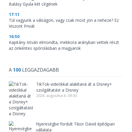
Balásy Gyula két cégének
17:11
Túl vagyunk a válságon, vagy csak most jön a neheze? Ez
Viszont Privát
16:50
Kapitány István elmondta, mekkora arányban vettek részt
az önkéntes spórolásban a magyarok
A
100
LEGGAZDAGABB
TikTok-videókkal alakítaná át a Disney+
szolgáltatást a Disney
2026. augusztus 6. 09:30
Nyereségbe fordult Tibor Dávid építőipari
vállalata