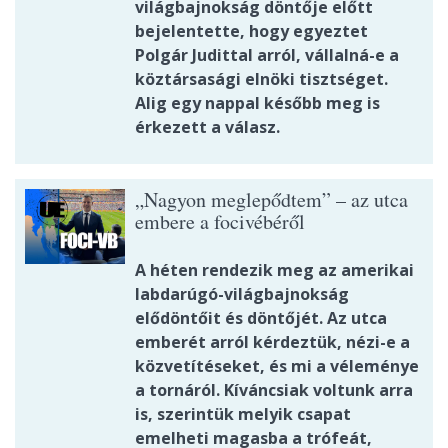
világbajnokság döntője előtt
bejelentette, hogy egyeztet
Polgár Judittal arról, vállalná-e a
köztársasági elnöki tisztséget.
Alig egy nappal később meg is
érkezett a válasz.
„Nagyon meglepődtem” – az utca
embere a focivébéről
A héten rendezik meg az amerikai
labdarúgó-világbajnokság
elődöntőit és döntőjét. Az utca
emberét arról kérdeztük, nézi-e a
közvetítéseket, és mi a véleménye
a tornáról. Kíváncsiak voltunk arra
is, szerintük melyik csapat
emelheti magasba a trófeát,