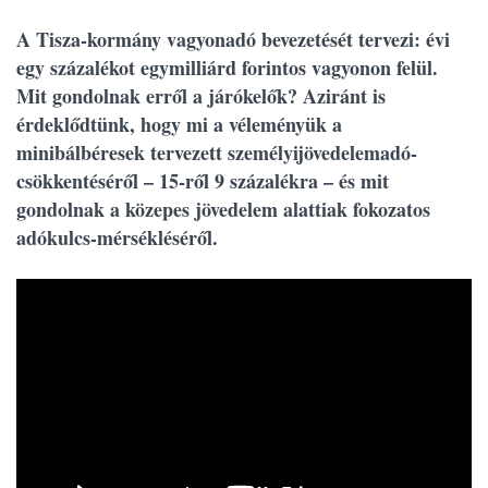
A Tisza-kormány vagyonadó bevezetését tervezi: évi
egy százalékot egymilliárd forintos vagyonon felül.
Mit gondolnak erről a járókelők? Aziránt is
érdeklődtünk, hogy mi a véleményük a
minibálbéresek tervezett személyijövedelemadó-
csökkentéséről – 15-ről 9 százalékra – és mit
gondolnak a közepes jövedelem alattiak fokozatos
adókulcs-mérsékléséről.