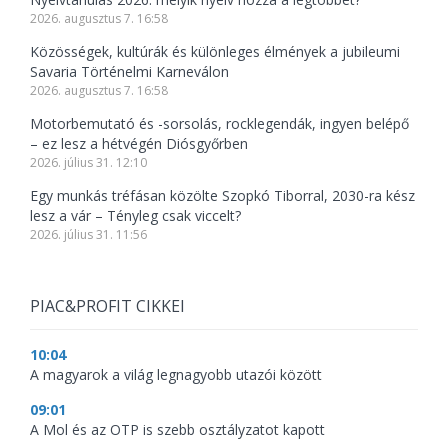
2026. augusztus 7. 16:58
Közösségek, kultúrák és különleges élmények a jubileumi
Savaria Történelmi Karneválon
2026. augusztus 7. 16:58
Motorbemutató és -sorsolás, rocklegendák, ingyen belépő
– ez lesz a hétvégén Diósgyőrben
2026. július 31. 12:10
Egy munkás tréfásan közölte Szopkó Tiborral, 2030-ra kész
lesz a vár – Tényleg csak viccelt?
2026. július 31. 11:56
PIAC&PROFIT CIKKEI
10:04
A magyarok a világ legnagyobb utazói között
09:01
A Mol és az OTP is szebb osztályzatot kapott