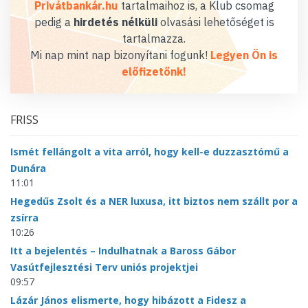
Privátbankár.hu
tartalmaihoz is, a Klub csomag
pedig a
hirdetés nélküli
olvasási lehetőséget is
tartalmazza.
Mi nap mint nap bizonyítani fogunk!
Legyen Ön is
előfizetőnk!
FRISS
Ismét fellángolt a vita arról, hogy kell-e duzzasztómű a
Dunára
11:01
Hegedűs Zsolt és a NER luxusa, itt biztos nem szállt por a
zsírra
10:26
Itt a bejelentés – Indulhatnak a Baross Gábor
Vasútfejlesztési Terv uniós projektjei
09:57
Lázár János elismerte, hogy hibázott a Fidesz a