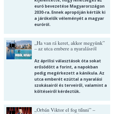
kijelentette, hogy lehetséges az
euró bevezetése Magyarországon
2030-ra. Ennek apropóján kértük ki
a járókelők véleményét a magyar
euróról.
„Ha van rá keret, akkor megyünk”
– az utca embere a nyaralásról
Az áprilisi választások óta sokat
erősödött a forint, a napokban
pedig megérkezett a kánikula. Az
utca emberét ezúttal a nyaralási
szokásairól és terveiről, valamint a
költéseiről kérdeztük.
„Orbán Viktor el fog tűnni” –