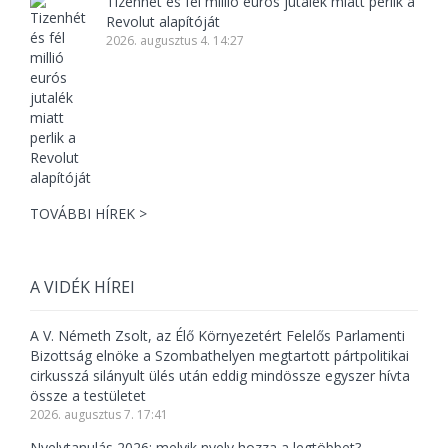
Tizenhét és fél millió eurós jutalék miatt perlik a
Revolut alapítóját
2026. augusztus 4. 14:27
TOVÁBBI HÍREK >
A VIDÉK HÍREI
A V. Németh Zsolt, az Élő Környezetért Felelős Parlamenti
Bizottság elnöke a Szombathelyen megtartott pártpolitikai
cirkusszá silányult ülés után eddig mindössze egyszer hívta
össze a testületet
2026. augusztus 7. 17:41
Nyelvtanulás 2026: melyik nyelv hozza a legtöbbet?