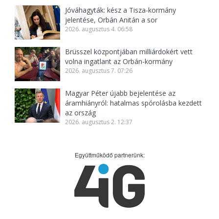
Jóváhagyták: kész a Tisza-kormány
jelentése, Orbán Anitán a sor
2026. augusztus 4. 06:58
Brüsszel központjában milliárdokért vett
volna ingatlant az Orbán-kormány
2026. augusztus 7. 07:26
Magyar Péter újabb bejelentése az
áramhiányról: hatalmas spórolásba kezdett
az ország
2026. augusztus 2. 12:37
Együttműködő partnerünk: