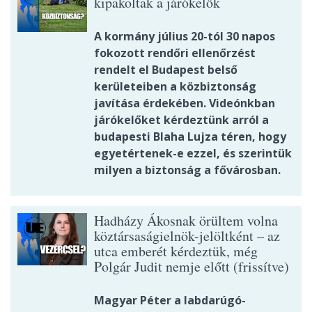
kipakoltak a járókelők
A kormány július 20-tól 30 napos
fokozott rendőri ellenőrzést
rendelt el Budapest belső
kerületeiben a közbiztonság
javítása érdekében. Videónkban
járókelőket kérdeztünk arról a
budapesti Blaha Lujza téren, hogy
egyetértenek-e ezzel, és szerintük
milyen a biztonság a fővárosban.
Hadházy Ákosnak örültem volna
köztársaságielnök-jelöltként – az
utca emberét kérdeztük, még
Polgár Judit nemje előtt (frissítve)
Magyar Péter a labdarúgó-