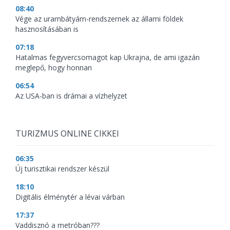
08:40
Vége az urambátyám-rendszernek az állami földek
hasznosításában is
07:18
Hatalmas fegyvercsomagot kap Ukrajna, de ami igazán
meglepő, hogy honnan
06:54
Az USA-ban is drámai a vízhelyzet
TURIZMUS ONLINE CIKKEI
06:35
Új turisztikai rendszer készül
18:10
Digitális élménytér a lévai várban
17:37
Vaddisznó a metróban???