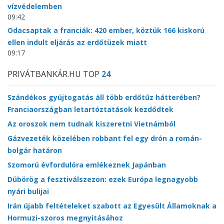
vízvédelemben
09:42
Odacsaptak a franciák: 420 ember, köztük 166 kiskorú
ellen indult eljárás az erdőtüzek miatt
09:17
PRIVÁTBANKÁR.HU TOP
24
Szándékos gyújtogatás áll több erdőtűz hátterében?
Franciaországban letartóztatások kezdődtek
Az oroszok nem tudnak kiszeretni Vietnámból
Gázvezeték közelében robbant fel egy drón a román-
bolgár határon
Szomorú évfordulóra emlékeznek Japánban
Dübörög a fesztiválszezon: ezek Európa legnagyobb
nyári bulijai
Irán újabb feltételeket szabott az Egyesült Államoknak a
Hormuzi-szoros megnyitásához