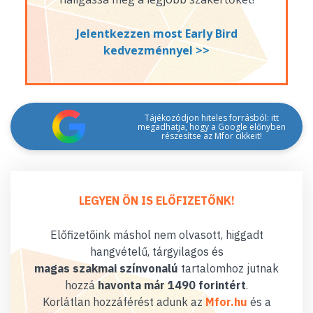
Jelentkezzen most Early Bird
kedvezménnyel >>
Tájékozódjon hiteles forrásból: itt
megadhatja, hogy a Google előnyben
részesítse az Mfor cikkeit!
LEGYEN ÖN IS ELŐFIZETŐNK!
Előfizetőink máshol nem olvasott, higgadt
hangvételű, tárgyilagos és
magas szakmai színvonalú
tartalomhoz jutnak
hozzá
havonta már 1490 forintért
.
Korlátlan hozzáférést adunk az
Mfor.hu
és a