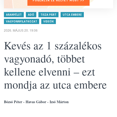
FOGLALJA LE HELYÉT MOST >>
ARANYÉLET
ADÓ
TISZA PÁRT
UTCA EMBERE
VAGYONNYILATKOZAT
VIDEÓK
2026. MÁJUS 20. 19:06
Kevés az 1 százalékos
vagyonadó, többet
kellene elvenni – ezt
mondja az utca embere
Bózsó Péter - Havas Gábor - Izsó Márton