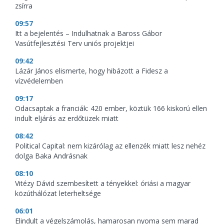
zsírra
09:57
Itt a bejelentés – Indulhatnak a Baross Gábor
Vasútfejlesztési Terv uniós projektjei
09:42
Lázár János elismerte, hogy hibázott a Fidesz a
vízvédelemben
09:17
Odacsaptak a franciák: 420 ember, köztük 166 kiskorú ellen
indult eljárás az erdőtüzek miatt
08:42
Political Capital: nem kizárólag az ellenzék miatt lesz nehéz
dolga Baka Andrásnak
08:10
Vitézy Dávid szembesített a tényekkel: óriási a magyar
közúthálózat leterheltsége
06:01
Elindult a végelszámolás, hamarosan nyoma sem marad