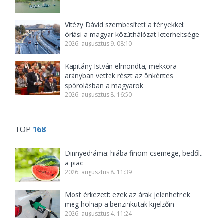
Vitézy Dávid szembesített a tényekkel:
óriási a magyar közúthálózat leterheltsége
2026. augusztus 9. 08:10
Kapitány István elmondta, mekkora
arányban vettek részt az önkéntes
spórolásban a magyarok
2026. augusztus 8. 16:50
TOP
168
Dinnyedráma: hiába finom csemege, bedőlt
a piac
2026. augusztus 8. 11:39
Most érkezett: ezek az árak jelenhetnek
meg holnap a benzinkutak kijelzőin
2026. augusztus 4. 11:24