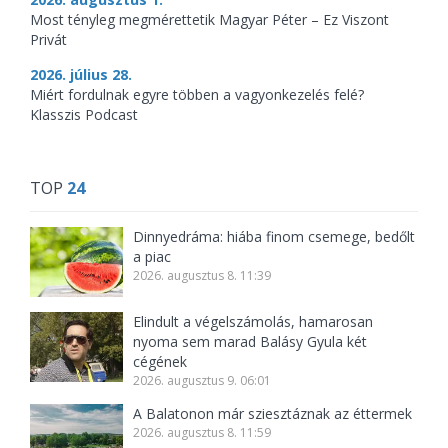
Most tényleg megmérettetik Magyar Péter – Ez Viszont
Privát
2026. július 28.
Miért fordulnak egyre többen a vagyonkezelés felé?
Klasszis Podcast
TOP
24
Dinnyedráma: hiába finom csemege, bedőlt
a piac
2026. augusztus 8. 11:39
Elindult a végelszámolás, hamarosan
nyoma sem marad Balásy Gyula két
cégének
2026. augusztus 9. 06:01
A Balatonon már sziesztáznak az éttermek
2026. augusztus 8. 11:59