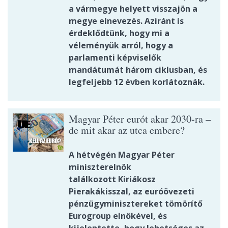
a vármegye helyett visszajön a
megye elnevezés. Aziránt is
érdeklődtünk, hogy mi a
véleményük arról, hogy a
parlamenti képviselők
mandátumát három ciklusban, és
legfeljebb 12 évben korlátoznák.
Magyar Péter eurót akar 2030-ra –
de mit akar az utca embere?
A hétvégén Magyar Péter
miniszterelnök
találkozott Kiriákosz
Pierakákisszal, az euróövezeti
pénzügyminisztereket tömörítő
Eurogroup elnökével, és