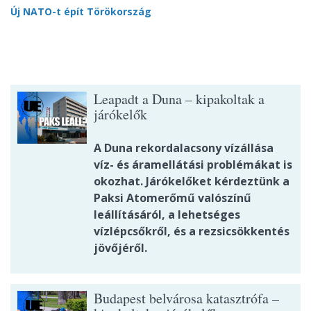
Új NATO-t épít Törökország
Leapadt a Duna – kipakoltak a
járókelők
A Duna rekordalacsony vízállása
víz- és áramellátási problémákat is
okozhat. Járókelőket kérdeztünk a
Paksi Atomerőmű valószínű
leállításáról, a lehetséges
vízlépcsőkről, és a rezsicsökkentés
jövőjéről.
Budapest belvárosa katasztrófa –