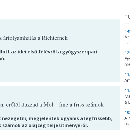
TU
14
az árfolyamhatás a Richternek
Az
sz
llott az idei első félévről a gyógyszeripari
12
ú.
Eg
me
11
Am
11
Má
a 
an, erőtől duzzad a Mol – íme a friss számok
10
A 
t nézegetni, megjelentek ugyanis a legfrissebb,
ut
 számok az olajcég teljesítményéről.