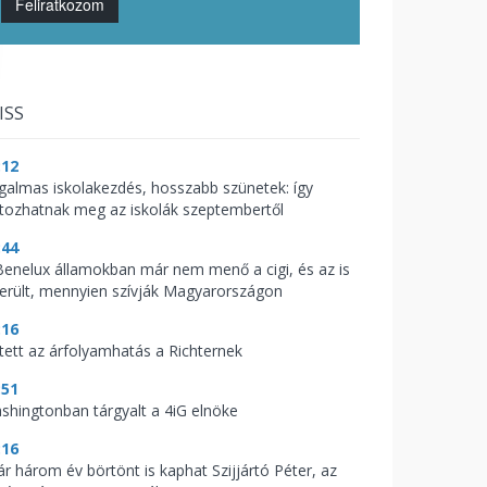
Feliratkozom
ISS
:12
galmas iskolakezdés, hosszabb szünetek: így
ltozhatnak meg az iskolák szeptembertől
:44
Benelux államokban már nem menő a cigi, és az is
derült, mennyien szívják Magyarországon
:16
tett az árfolyamhatás a Richternek
:51
shingtonban tárgyalt a 4iG elnöke
:16
ár három év börtönt is kaphat Szijjártó Péter, az