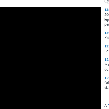
üg
13
500
lé
per
13
Kid
13
Fo
12
Ma
dö
12
Or
ví
A