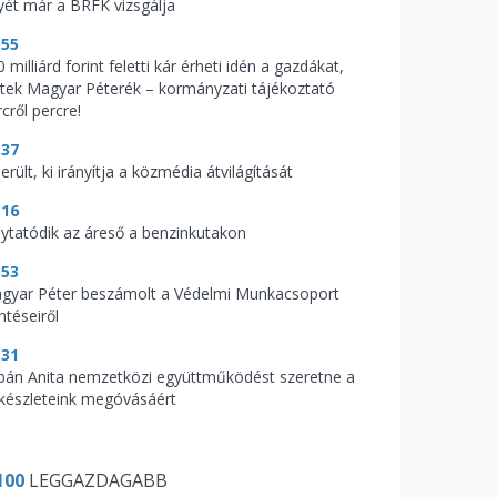
yét már a BRFK vizsgálja
:55
 milliárd forint feletti kár érheti idén a gazdákat,
ptek Magyar Péterék – kormányzati tájékoztató
cről percre!
:37
erült, ki irányítja a közmédia átvilágítását
:16
lytatódik az áreső a benzinkutakon
:53
gyar Péter beszámolt a Védelmi Munkacsoport
ntéseiről
:31
bán Anita nemzetközi együttműködést szeretne a
zkészleteink megóvásáért
100
LEGGAZDAGABB