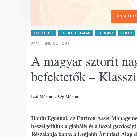
FOGLALJA
BEFEKTETÉS
BEFEKTETÉSI ALAP
PODCAST
VIDEÓK
2026. JÚNIUS 3. 10:26
A magyar sztorit na
befektetők – Klasszi
Izsó Márton - Vég Márton
Hajdu Egonnal, az Eurizon Asset Managemen
beszélgettünk a globális és a hazai gazdasá
Részalapja kapta a Legjobb Árupiaci Alap dí