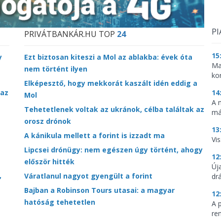
PI
PRIVÁTBANKÁR.HU TOP
24
15
y
Ezt biztosan kiteszi a Mol az ablakba: évek óta
Ma
nem történt ilyen
ko
Elképesztő, hogy mekkorát kaszált idén eddig a
14
 az
Mol
A 
Tehetetlenek voltak az ukránok, célba találtak az
má
orosz drónok
13
A kánikula mellett a forint is izzadt ma
Vis
Lipcsei drónügy: nem egészen úgy történt, ahogy
12
először hitték
Új
,
Váratlanul nagyot gyengült a forint
dr
Bajban a Robinson Tours utasai: a magyar
12
hatóság tehetetlen
A 
re