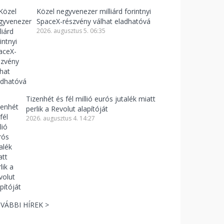
Közel negyvenezer milliárd forintnyi
SpaceX-részvény válhat eladhatóvá
2026. augusztus 5. 06:35
Tizenhét és fél millió eurós jutalék miatt
perlik a Revolut alapítóját
2026. augusztus 4. 14:27
VÁBBI HÍREK >