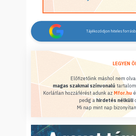
Tájékozódjon hiteles forrásbó
LEGYEN Ö
Előfizetőink máshol nem olvas
magas szakmai színvonalú
tartalom
Korlátlan hozzáférést adunk az
Mfor.hu
é
pedig a
hirdetés nélküli
o
Mi nap mint nap bizonyítan