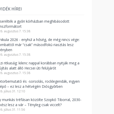
VIDÉK HÍREI
cserélték a győri kórházban meghibásodott
anszformátort
6. augusztus 7. 15:38
nikula 2026 - enyhül a hőség, de még nincs vége:
ombattól már “csak” másodfokú riasztás lesz
vényben
6. augusztus 7. 15:38
azi ritkaság: kilenc nappal korábban nyitják meg a
újítás alatt álló Hecsei úti felüljárót
6. augusztus 7. 15:38
torbemutató és -sorsolás, rocklegendák, ingyen
lépő – ez lesz a hétvégén Diósgyőrben
6. július 31. 12:10
y munkás tréfásan közölte Szopkó Tiborral, 2030-
kész lesz a vár – Tényleg csak viccelt?
6. július 31. 11:56