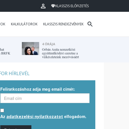
KLASSZIS ELŐFIZETÉS
TOK
KALKULÁTOROK
KLASSZIS RENDEZVÉNYEK
4 ÓRÁJA
hat
Orbán Anita nemzetközi
r a BRFK
együttműködést szeretne a
vízkészleteink megóvásáért
OR HÍRLEVÉL
Feliratkozáshoz adja meg email címét:
Az
elfogadom.
adatkezelési nyilatkozatot