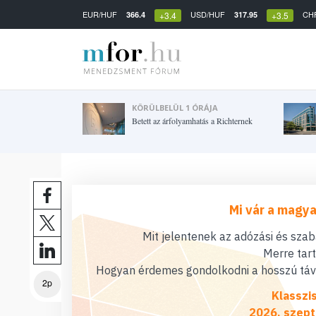
EUR/HUF
USD/HUF
CH
366.4
317.95
+3.4
+3.5
KÖRÜLBELÜL 1 ÓRÁJA
Betett az árfolyamhatás a Richternek
Mi vár a magya
Mit jelentenek az adózási és sza
Merre tar
Hogyan érdemes gondolkodni a hosszú távú
2p
Klasszi
2026. szept