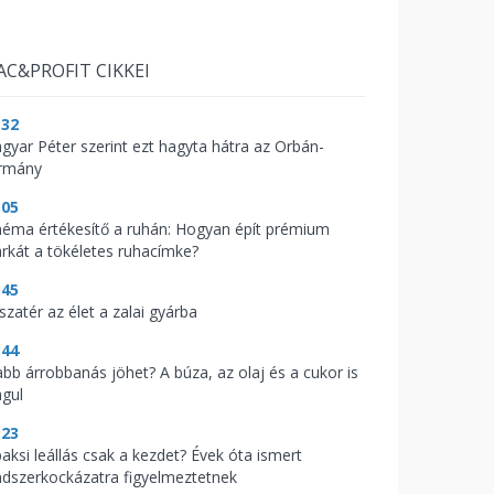
AC&PROFIT CIKKEI
:32
gyar Péter szerint ezt hagyta hátra az Orbán-
rmány
:05
néma értékesítő a ruhán: Hogyan épít prémium
rkát a tökéletes ruhacímke?
:45
szatér az élet a zalai gyárba
:44
abb árrobbanás jöhet? A búza, az olaj és a cukor is
águl
:23
paksi leállás csak a kezdet? Évek óta ismert
ndszerkockázatra figyelmeztetnek