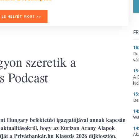
 LE HELYÉT MOST >>
FR
16
Ru
gyon szeretik a
vá
15
s Podcast
A 
ki
15
Be
14
Wa
t Hungary befektetési igazgatójával annak kapcsán
gi aktualitásokról, hogy az Eurizon Arany Alapok
14
Ak
ját a Privátbankár.hu Klasszis 2026 díjkiosztón.