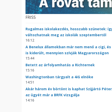
FRISS
Rugalmas iskolakezdés, hosszabb szünetek: íg
változhatnak meg az iskolák szeptembertől
16:12
A Benelux államokban már nem menő a cigi, és
is kiderült, mennyien szívják Magyarországon
15:44
Betett az árfolyamhatás a Richternek
15:16
Washingtonban tárgyalt a 4iG elnöke
14:51
Akár három év börtönt is kaphat Szijjártó Péter
az ügyét már a BRFK vizsgálja
14:16