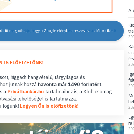
A 
Ki
l: itt megadhatja, hogy a Google előnyben részesítse az Mfor cikkeit!
tr
202
Ká
sz
ér
N IS ELŐFIZETŐNK!
202
Ig
ott, higgadt hangvételű, tárgyilagos és
fel
hoz jutnak hozzá
havonta már 1490 forintért
.
202
s a
Privátbankár.hu
tartalmaihoz is, a Klub csomag
Mo
lvasási lehetőséget is tartalmazza.
be
i fogunk!
Legyen Ön is előfizetőnk!
202
Eg
ra 
202