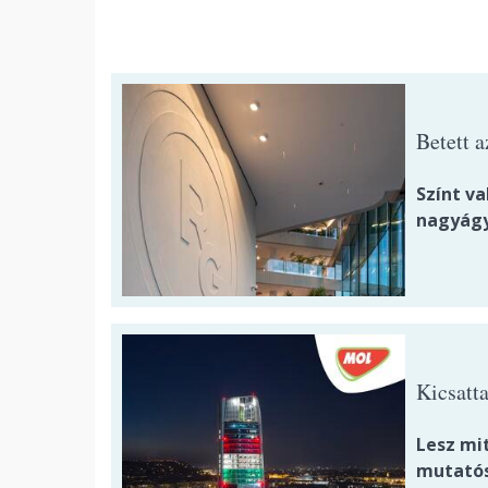
Betett 
Színt va
nagyágy
Kicsatt
Lesz mi
mutatós