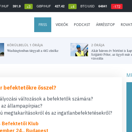
F/HUF
GBP/HUF
BTC/USD
391.9
427.42
64841
+3
+4
-172
FRISS
VIDEÓK
PODCAST
ÁRRÉSSTOP
ROVA
KÖRÜLBELÜL 1 ÓRÁJA
2 ÓRÁJA
Washingtonban tárgyalt a 4iG elnöke
Akár három év börtönt is kap
Szijjártó Péter, az ügyét má
vizsgálja
MF
r befektetőkre ősszel?
bályozási változások a befektetők számára?
t az állampapírpiac?
 megtakarításokról és az ingatlanbefektetésekről?
s Befektetői Klub
ember 24., Budapest