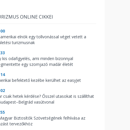
RIZMUS ONLINE CIKKEI
:00
 amerikai elnök egy tollvonással véget vetett a
ületési turizmusnak
:33
y kis odafigyelés, ami minden bizonnyal
gmentette egy szomjazó madár életét
:14
erikai befektető kezébe kerülhet az easyJet
:02
r csak hetek kérdése? Ősszel utasokat is szállíthat
Budapest–Belgrád vasútvonal
:55
Magyar Biztosítók Szövetségének felhívása az
azást tervezőkhöz