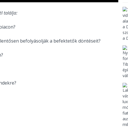
l találja:
 piacon?
lentősen befolyásolják a befektetők döntéseit?
n?
endekre?