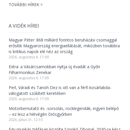
TOVÁBBI HÍREK >
A VIDÉK HÍREI
Magyar Péter: 868 milliárd forintos beruházási csomaggal
erősítik Magyarország energiaellátását, miközben továbbra
is kritikus napok elé néz az ország
2026. augusztus 6. 17:09
Extra: a Vásárcsarnokban nyitja új évadát a Győri
Filharmonikus Zenekar
2026. augusztus 6. 17:09
Perl, Váradi és Tanoh Dez is ott van a férfi kosárlabda-
válogatott szűkített keretében
2026. augusztus 6. 17:09
Motorbemutató és -sorsolás, rocklegendák, ingyen belépő
– ez lesz a hétvégén Diósgyőrben
2026. július 31. 12:10
Egy munkás tréfásan közölte Szopkó Tiborral, 2030-ra kész