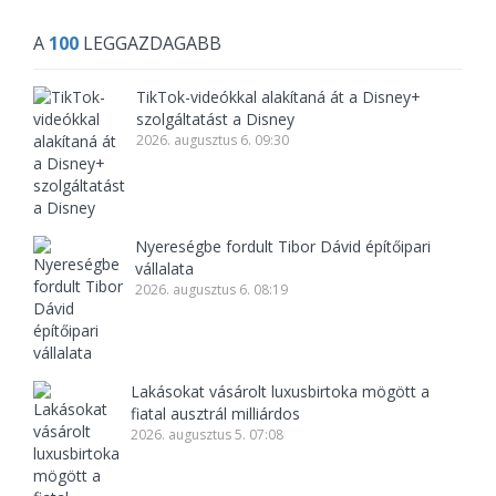
A
100
LEGGAZDAGABB
TikTok-videókkal alakítaná át a Disney+
szolgáltatást a Disney
2026. augusztus 6. 09:30
Nyereségbe fordult Tibor Dávid építőipari
vállalata
2026. augusztus 6. 08:19
Lakásokat vásárolt luxusbirtoka mögött a
fiatal ausztrál milliárdos
2026. augusztus 5. 07:08