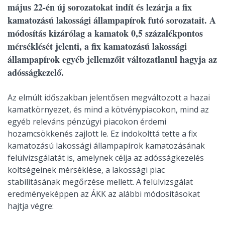
május 22-én új sorozatokat indít és lezárja a fix
kamatozású lakossági állampapírok futó sorozatait. A
módosítás kizárólag a kamatok 0,5 százalékpontos
mérséklését jelenti, a fix kamatozású lakossági
állampapírok egyéb jellemzőit változatlanul hagyja az
adósságkezelő.
Az elmúlt időszakban jelentősen megváltozott a hazai
kamatkörnyezet, és mind a kötvénypiacokon, mind az
egyéb releváns pénzügyi piacokon érdemi
hozamcsökkenés zajlott le. Ez indokolttá tette a fix
kamatozású lakossági állampapírok kamatozásának
felülvizsgálatát is, amelynek célja az adósságkezelés
költségeinek mérséklése, a lakossági piac
stabilitásának megőrzése mellett. A felülvizsgálat
eredményeképpen az ÁKK az alábbi módosításokat
hajtja végre: