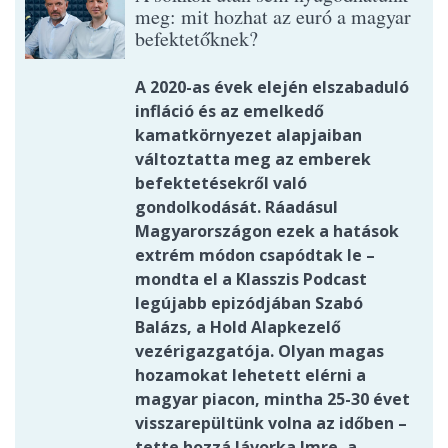
meg: mit hozhat az euró a magyar
befektetőknek?
A 2020-as évek elején elszabaduló
infláció és az emelkedő
kamatkörnyezet alapjaiban
változtatta meg az emberek
befektetésekről való
gondolkodását. Ráadásul
Magyarországon ezek a hatások
extrém módon csapódtak le –
mondta el a Klasszis Podcast
legújabb epizódjában Szabó
Balázs, a Hold Alapkezelő
vezérigazgatója. Olyan magas
hozamokat lehetett elérni a
magyar piacon, mintha 25-30 évet
visszarepültünk volna az időben –
tette hozzá Jávorka Imre, a