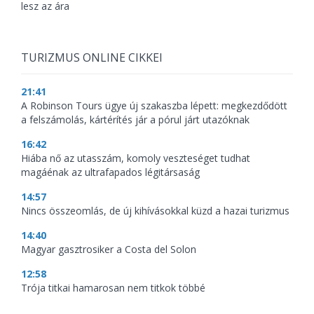
lesz az ára
TURIZMUS ONLINE CIKKEI
21:41
A Robinson Tours ügye új szakaszba lépett: megkezdődött
a felszámolás, kártérítés jár a pórul járt utazóknak
16:42
Hiába nő az utasszám, komoly veszteséget tudhat
magáénak az ultrafapados légitársaság
14:57
Nincs összeomlás, de új kihívásokkal küzd a hazai turizmus
14:40
Magyar gasztrosiker a Costa del Solon
12:58
Trója titkai hamarosan nem titkok többé