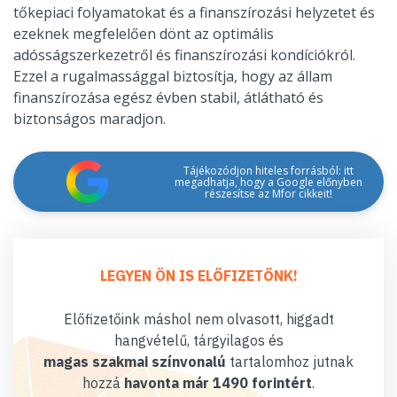
tőkepiaci folyamatokat és a finanszírozási helyzetet és
ezeknek megfelelően dönt az optimális
adósságszerkezetről és finanszírozási kondíciókról.
Ezzel a rugalmassággal biztosítja, hogy az állam
finanszírozása egész évben stabil, átlátható és
biztonságos maradjon.
Tájékozódjon hiteles forrásból: itt
megadhatja, hogy a Google előnyben
részesítse az Mfor cikkeit!
LEGYEN ÖN IS ELŐFIZETŐNK!
Előfizetőink máshol nem olvasott, higgadt
hangvételű, tárgyilagos és
magas szakmai színvonalú
tartalomhoz jutnak
hozzá
havonta már 1490 forintért
.