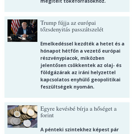
megítélt tőkeforrásokhoz.
Trump fújja az európai
tőzsdenyitás passzátszelét
Emelkedéssel kezdték a hetet és a
hónapot hétfőn a vezető európai
részvénypiacok, miközben
jelentősen csökkentek az olaj- és
földgázárak az iráni helyzettel
kapcsolatos enyhülő geopolitikai
feszültségek nyomán.
Egyre kevésbé bírja a hőséget a
forint
A pénteki szintekhez képest pár