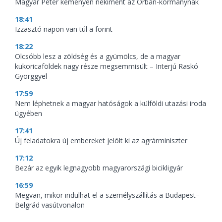
Magyar Péter keményen nekiment az Orbán-kormánynak
18:41
Izzasztó napon van túl a forint
18:22
Olcsóbb lesz a zöldség és a gyümölcs, de a magyar
kukoricaföldek nagy része megsemmisült – Interjú Raskó
Györggyel
17:59
Nem léphetnek a magyar hatóságok a külföldi utazási iroda
ügyében
17:41
Új feladatokra új embereket jelölt ki az agrárminiszter
17:12
Bezár az egyik legnagyobb magyarországi bicikligyár
16:59
Megvan, mikor indulhat el a személyszállítás a Budapest–
Belgrád vasútvonalon