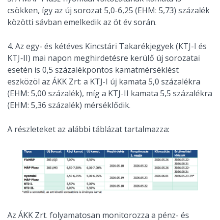
csökken, így az új sorozat 5,0-6,25 (EHM: 5,73) százalék
közötti sávban emelkedik az öt év során.
4. Az egy- és kétéves Kincstári Takarékjegyek (KTJ-I és
KTJ-II) mai napon meghirdetésre kerülő új sorozatai
esetén is 0,5 százalékpontos kamatmérséklést
eszközöl az ÁKK Zrt: a KTJ-I új kamata 5,0 százalékra
(EHM: 5,00 százalék), míg a KTJ-II kamata 5,5 százalékra
(EHM: 5,36 százalék) mérséklődik.
A részleteket az alábbi táblázat tartalmazza:
Az ÁKK Zrt. folyamatosan monitorozza a pénz- és