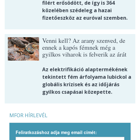
filért erősödött, de így is 364
közelében szédeleg a hazai
fizetőeszköz az euróval szemben.
Venni kell? Az arany szenved, de
ennek a kapós fémnek még a
gyilkos viharok is felverik az árát
Az elektrifikáció alaptermékének
tekintett fém árfolyama lubickol a
globális krízisek és az időjárás
gyilkos csapásai közepette.
MFOR HÍRLEVÉL
Feliratkozáshoz adja meg email címét: