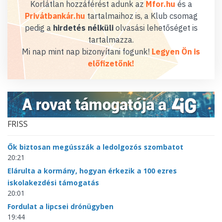
Korlátlan hozzáférést adunk az
Mfor.hu
és a
Privátbankár.hu
tartalmaihoz is, a Klub csomag
pedig a
hirdetés nélküli
olvasási lehetőséget is
tartalmazza.
Mi nap mint nap bizonyítani fogunk!
Legyen Ön is
előfizetőnk!
FRISS
Ők biztosan megússzák a ledolgozós szombatot
20:21
Elárulta a kormány, hogyan érkezik a 100 ezres
iskolakezdési támogatás
20:01
Fordulat a lipcsei drónügyben
19:44