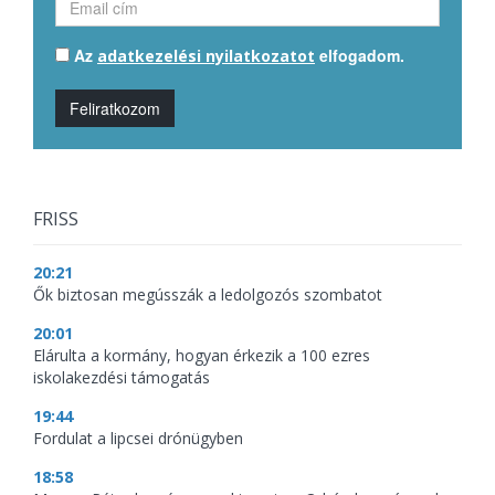
Az
elfogadom.
adatkezelési nyilatkozatot
Feliratkozom
FRISS
20:21
Ők biztosan megússzák a ledolgozós szombatot
20:01
Elárulta a kormány, hogyan érkezik a 100 ezres
iskolakezdési támogatás
19:44
Fordulat a lipcsei drónügyben
18:58