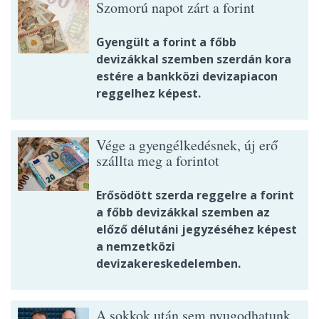
Szomorú napot zárt a forint
Gyengült a forint a főbb
devizákkal szemben szerdán kora
estére a bankközi devizapiacon
reggelhez képest.
Vége a gyengélkedésnek, új erő
szállta meg a forintot
Erősödött szerda reggelre a forint
a főbb devizákkal szemben az
előző délutáni jegyzéséhez képest
a nemzetközi
devizakereskedelemben.
A sokkok után sem nyugodhatunk