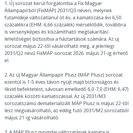
1. Új sorozat kerül forgalomba a Fix Magyar
Állampapírból (FixMÁP) 2031/Q3 néven, melynek
futamideje változatlanul öt év, a kamatozása évi 6,50
százalékra (EHM: 6,66 százalék) mérséklődik, továbbra
is versenyképes és kiszámítható megtakarítási
lehetőséget biztosítva a háztartások számára. Az új
sorozat május 22-től vásárolható meg, a jelenlegi
2031/Q2 nevű FixMÁP-sorozat 2026. május 21-ig érhető
el.
2. Az új Magyar Állampapír Plusz (MÁP Plusz) sorozat
ezentúl is 1-5 éves távon nyújt majd biztonságos és
likvid befektetést, sávosan emelkedő 6,0-7,0 (EHM: 6,47)
százalék közötti kamatozással. Az új 2031/M3
sorozatszámú dematerializált MÁP Plusz is május 22-től
lesz megvásárolható, az eddig futó 2031/M2 sorozatból
május 21-ig vásárolható.
3. A MÁP Plusz nyomdai változatának kamata is