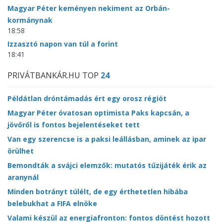
Magyar Péter keményen nekiment az Orbán-
kormánynak
18:58
Izzasztó napon van túl a forint
18:41
PRIVÁTBANKÁR.HU TOP
24
Példátlan dróntámadás ért egy orosz régiót
Magyar Péter óvatosan optimista Paks kapcsán, a
jövőről is fontos bejelentéseket tett
Van egy szerencse is a paksi leállásban, aminek az ipar
örülhet
Bemondták a svájci elemzők: mutatós tűzijáték érik az
aranynál
Minden botrányt túlélt, de egy érthetetlen hibába
belebukhat a FIFA elnöke
Valami készül az energiafronton: fontos döntést hozott