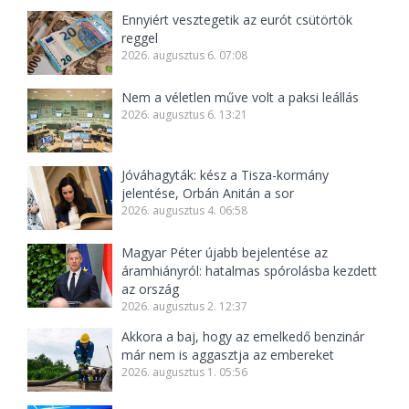
Ennyiért vesztegetik az eurót csütörtök
reggel
2026. augusztus 6. 07:08
Nem a véletlen műve volt a paksi leállás
2026. augusztus 6. 13:21
Jóváhagyták: kész a Tisza-kormány
jelentése, Orbán Anitán a sor
2026. augusztus 4. 06:58
Magyar Péter újabb bejelentése az
áramhiányról: hatalmas spórolásba kezdett
az ország
2026. augusztus 2. 12:37
Akkora a baj, hogy az emelkedő benzinár
már nem is aggasztja az embereket
2026. augusztus 1. 05:56