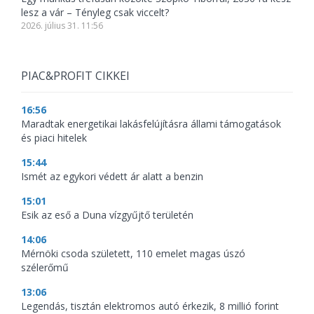
lesz a vár – Tényleg csak viccelt?
2026. július 31. 11:56
PIAC&PROFIT CIKKEI
16:56
Maradtak energetikai lakásfelújításra állami támogatások
és piaci hitelek
15:44
Ismét az egykori védett ár alatt a benzin
15:01
Esik az eső a Duna vízgyűjtő területén
14:06
Mérnöki csoda született, 110 emelet magas úszó
szélerőmű
13:06
Legendás, tisztán elektromos autó érkezik, 8 millió forint