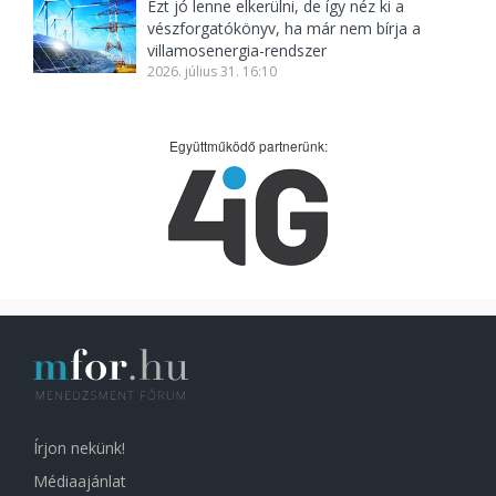
Ezt jó lenne elkerülni, de így néz ki a
vészforgatókönyv, ha már nem bírja a
villamosenergia-rendszer
2026. július 31. 16:10
Együttműködő partnerünk:
Írjon nekünk!
Médiaajánlat