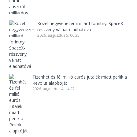
Közel negyvenezer milliárd forintnyi SpaceX-
részvény válhat eladhatóvá
2026. augusztus 5. 06:35
Tizenhét és fél millió eurós jutalék miatt perlik a
Revolut alapítóját
2026. augusztus 4. 14:27