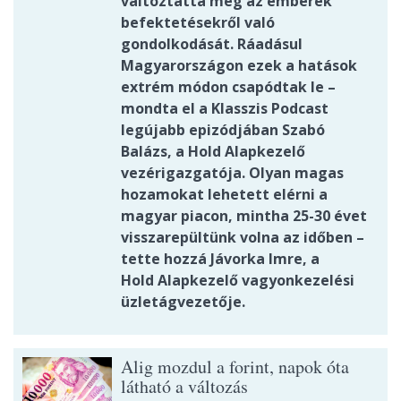
változtatta meg az emberek
befektetésekről való
gondolkodását. Ráadásul
Magyarországon ezek a hatások
extrém módon csapódtak le –
mondta el a Klasszis Podcast
legújabb epizódjában Szabó
Balázs, a Hold Alapkezelő
vezérigazgatója. Olyan magas
hozamokat lehetett elérni a
magyar piacon, mintha 25-30 évet
visszarepültünk volna az időben –
tette hozzá Jávorka Imre, a
Hold Alapkezelő vagyonkezelési
üzletágvezetője.
Alig mozdul a forint, napok óta
látható a változás