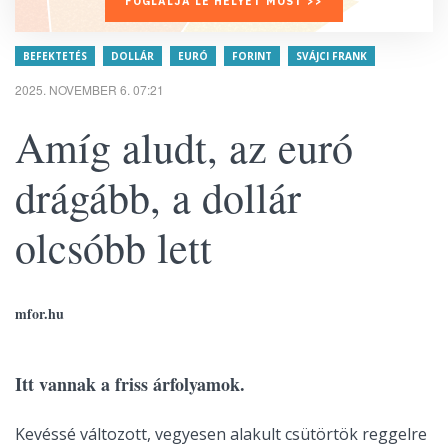
FOGLALJA LE HELYÉT MOST >>
BEFEKTETÉS
DOLLÁR
EURÓ
FORINT
SVÁJCI FRANK
2025. NOVEMBER 6. 07:21
Amíg aludt, az euró
drágább, a dollár
olcsóbb lett
mfor.hu
Itt vannak a friss árfolyamok.
Kevéssé változott, vegyesen alakult csütörtök reggelre