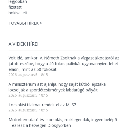
TOVÁBBI HÍREK >
A VIDÉK HÍREI
Volt idő, amikor V. Németh Zsoltnak a vízgazdálkodásról az
jutott eszébe, hogy a 40 fokos pálinkát ugyanannyiért lehet
eladni, mint az 50 fokosat
2026. augusztus 5. 18:15
A minisztérium azt ajánlja, hogy saját kútból éjszaka
locsolják a sportlétesítmények labdarúgó pályáit
2026. augusztus 5. 18:15
Locsolási tilalmat rendelt el az MLSZ
2026. augusztus 5. 18:15
Motorbemutató és -sorsolás, rocklegendák, ingyen belépő
– ez lesz a hétvégén Diósgyőrben