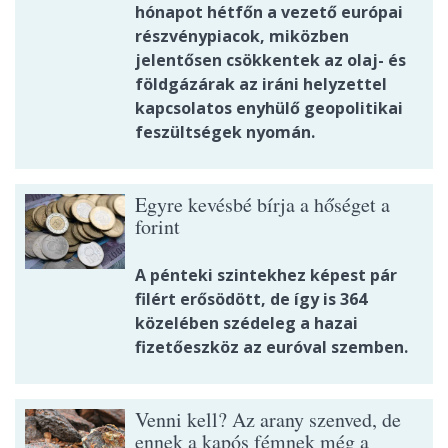
hónapot hétfőn a vezető európai
részvénypiacok, miközben
jelentősen csökkentek az olaj- és
földgázárak az iráni helyzettel
kapcsolatos enyhülő geopolitikai
feszültségek nyomán.
Egyre kevésbé bírja a hőséget a
forint
A pénteki szintekhez képest pár
filért erősödött, de így is 364
közelében szédeleg a hazai
fizetőeszköz az euróval szemben.
Venni kell? Az arany szenved, de
ennek a kapós fémnek még a