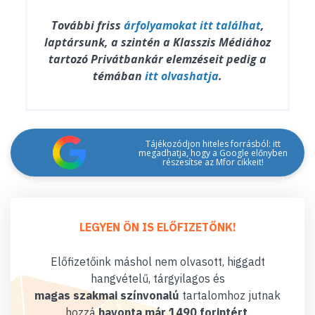
További friss
árfolyamokat
itt találhat
,
laptársunk, a szintén a Klasszis Médiához
tartozó Privátbankár elemzéseit pedig a
témában
itt olvashatja
.
Tájékozódjon hiteles forrásból: itt
megadhatja, hogy a Google előnyben
részesítse az Mfor cikkeit!
LEGYEN ÖN IS ELŐFIZETŐNK!
Előfizetőink máshol nem olvasott, higgadt
hangvételű, tárgyilagos és
magas szakmai színvonalú
tartalomhoz jutnak
hozzá
havonta már 1490 forintért
.