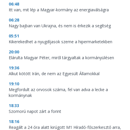
06:48
Itt van, mit lép a Magyar-kormány az energiaválságra
06:28
Nagy bajban van Ukrajna, és nem is érkezik a segítség
05:51
Kikerekedhet a nyugdíjasok szeme a hipermarketekben
20:00
Elárulta Magyar Péter, miről tárgyaltak a kormányülésen
19:36
Alkut kötött Irán, de nem az Egyesült Államokkal
19:10
Megfordult az orvosok száma, fel van adva a lecke a
kormánynak
18:33
Szomorú napot zárt a forint
18:16
Reagált a 24 óra alatt kirúgott M1 Híradó-főszerkesztő arra,