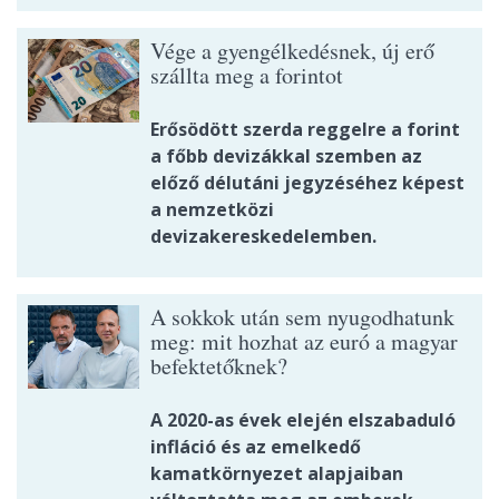
Vége a gyengélkedésnek, új erő
szállta meg a forintot
Erősödött szerda reggelre a forint
a főbb devizákkal szemben az
előző délutáni jegyzéséhez képest
a nemzetközi
devizakereskedelemben.
A sokkok után sem nyugodhatunk
meg: mit hozhat az euró a magyar
befektetőknek?
A 2020-as évek elején elszabaduló
infláció és az emelkedő
kamatkörnyezet alapjaiban