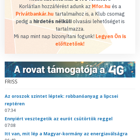
Korlátlan hozzáférést adunk az
Mfor.hu
és a
Privátbankár.hu
tartalmaihoz is, a Klub csomag
pedig a
hirdetés nélküli
olvasási lehetőséget is
tartalmazza.
Mi nap mint nap bizonyítani fogunk!
Legyen Ön is
előfizetőnk!
FRISS
Az oroszok szintet léptek: robbanóanyag a lipcsei
reptéren
07:34
Ennyiért vesztegetik az eurót csütörtök reggel
07:08
Itt van, mit lép a Magyar-kormány az energiaválságra