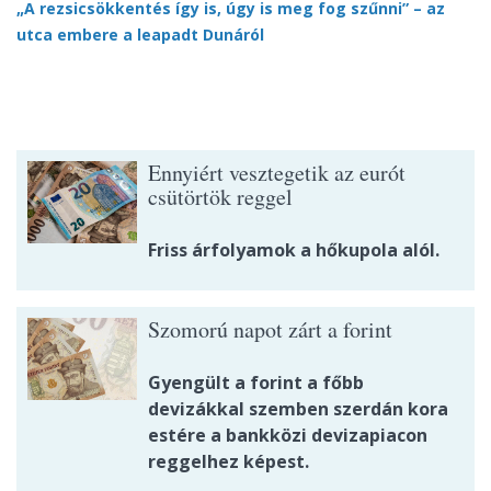
„A rezsicsökkentés így is, úgy is meg fog szűnni” – az
utca embere a leapadt Dunáról
Ennyiért vesztegetik az eurót
csütörtök reggel
Friss árfolyamok a hőkupola alól.
Szomorú napot zárt a forint
Gyengült a forint a főbb
devizákkal szemben szerdán kora
estére a bankközi devizapiacon
reggelhez képest.