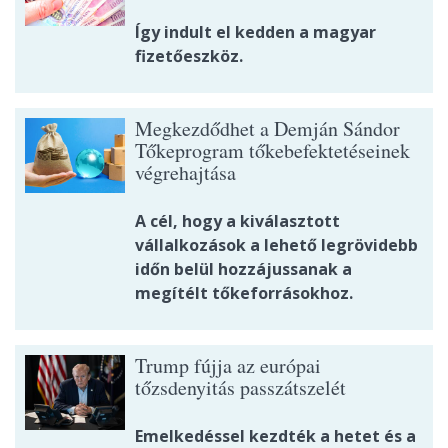
Így indult el kedden a magyar
fizetőeszköz.
Megkezdődhet a Demján Sándor
Tőkeprogram tőkebefektetéseinek
végrehajtása
A cél, hogy a kiválasztott
vállalkozások a lehető legrövidebb
időn belül hozzájussanak a
megítélt tőkeforrásokhoz.
Trump fújja az európai
tőzsdenyitás passzátszelét
Emelkedéssel kezdték a hetet és a