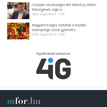
Csúnyán veszteséges lett Matolcsy Ádám
feleségének cége is
2026. augusztus 3. 11:02
Magyarországra zúdulhat a brutális
mennyiségű török gyümölcs
2026. augusztus 4. 12:58
Együttműködő partnerünk: