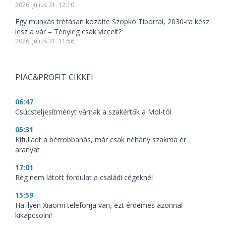
2026. július 31. 12:10
Egy munkás tréfásan közölte Szopkó Tiborral, 2030-ra kész
lesz a vár – Tényleg csak viccelt?
2026. július 31. 11:56
PIAC&PROFIT CIKKEI
06:47
Csúcsteljesítményt várnak a szakértők a Mol-tól
05:31
Kifulladt a bérrobbanás, már csak néhány szakma ér
aranyat
17:01
Rég nem látott fordulat a családi cégeknél
15:59
Ha ilyen Xiaomi telefonja van, ezt érdemes azonnal
kikapcsolni!