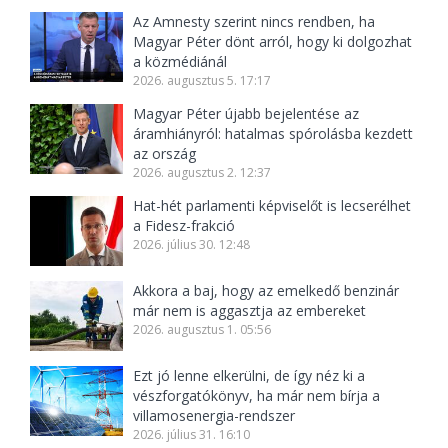
Az Amnesty szerint nincs rendben, ha
Magyar Péter dönt arról, hogy ki dolgozhat
a közmédiánál
2026. augusztus 5. 17:17
Magyar Péter újabb bejelentése az
áramhiányról: hatalmas spórolásba kezdett
az ország
2026. augusztus 2. 12:37
Hat-hét parlamenti képviselőt is lecserélhet
a Fidesz-frakció
2026. július 30. 12:48
Akkora a baj, hogy az emelkedő benzinár
már nem is aggasztja az embereket
2026. augusztus 1. 05:56
Ezt jó lenne elkerülni, de így néz ki a
vészforgatókönyv, ha már nem bírja a
villamosenergia-rendszer
2026. július 31. 16:10