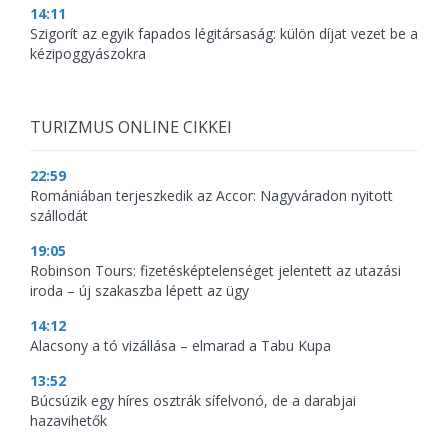
14:11
Szigorít az egyik fapados légitársaság: külön díjat vezet be a
kézipoggyászokra
TURIZMUS ONLINE CIKKEI
22:59
Romániában terjeszkedik az Accor: Nagyváradon nyitott
szállodát
19:05
Robinson Tours: fizetésképtelenséget jelentett az utazási
iroda – új szakaszba lépett az ügy
14:12
Alacsony a tó vizállása – elmarad a Tabu Kupa
13:52
Búcsúzik egy híres osztrák sífelvonó, de a darabjai
hazavihetők