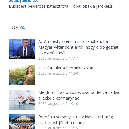
2026. július 27.
Budapest belvárosa katasztrófa – kipakoltak a járókelők
TOP
24
Az Amnesty szerint nincs rendben, ha
Magyar Péter dönt arról, hogy ki dolgozhat
a közmédiánál
2026. augusztus 5. 17:17
Itt a fordulat a benzinkutakon
2026. augusztus 5. 11:50
Megfordult az orvosok száma, fel van adva
a lecke a kormánynak
2026. augusztus 5. 19:10
Románia versenyt fut az idővel, ott még
csak most jöhet a neheze
2026. augusztus 5. 13:15