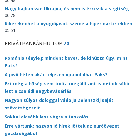
06:48
Nagy bajban van Ukrajna, és nem is érkezik a segítség
06:28
Kikerekedhet a nyugdíjasok szeme a hipermarketekben
05:51
PRIVÁTBANKÁR.HU TOP
24
Románia tényleg mindent bevet, de kihúzza úgy, mint
Paks?
A jövő héten akár teljesen újraindulhat Paks?
Ezt még a hőség sem tudta megállítani: ismét olcsóbb
lett a családi nagybevásárlás
Nagyon súlyos dologgal vádolja Zelenszkij saját
szövetségeseit
Sokkal olcsóbb lesz végre a tankolás
Erre vártunk: nagyon jó hírek jöttek az euróövezet
gazdaságából