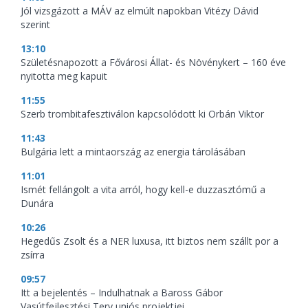
Jól vizsgázott a MÁV az elmúlt napokban Vitézy Dávid
szerint
13:10
Születésnapozott a Fővárosi Állat- és Növénykert – 160 éve
nyitotta meg kapuit
11:55
Szerb trombitafesztiválon kapcsolódott ki Orbán Viktor
11:43
Bulgária lett a mintaország az energia tárolásában
11:01
Ismét fellángolt a vita arról, hogy kell-e duzzasztómű a
Dunára
10:26
Hegedűs Zsolt és a NER luxusa, itt biztos nem szállt por a
zsírra
09:57
Itt a bejelentés – Indulhatnak a Baross Gábor
Vasútfejlesztési Terv uniós projektjei