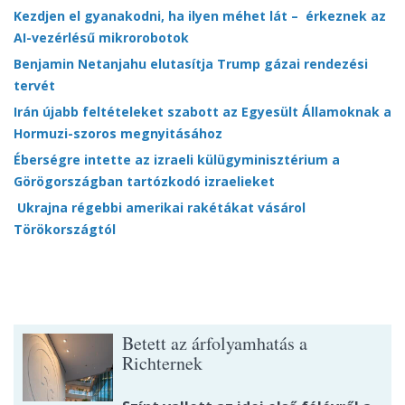
Kezdjen el gyanakodni, ha ilyen méhet lát – érkeznek az
AI-vezérlésű mikrorobotok
Benjamin Netanjahu elutasítja Trump gázai rendezési
tervét
Irán újabb feltételeket szabott az Egyesült Államoknak a
Hormuzi-szoros megnyitásához
Éberségre intette az izraeli külügyminisztérium a
Görögországban tartózkodó izraelieket
Ukrajna régebbi amerikai rakétákat vásárol
Törökországtól
Betett az árfolyamhatás a
Richternek