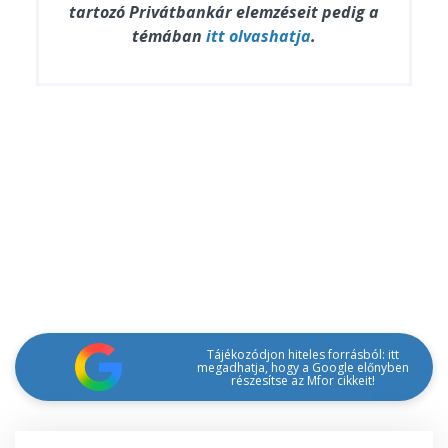
tartozó Privátbankár elemzéseit pedig a
témában
itt olvashatja
.
Tájékozódjon hiteles forrásból: itt
megadhatja, hogy a Google előnyben
részesítse az Mfor cikkeit!