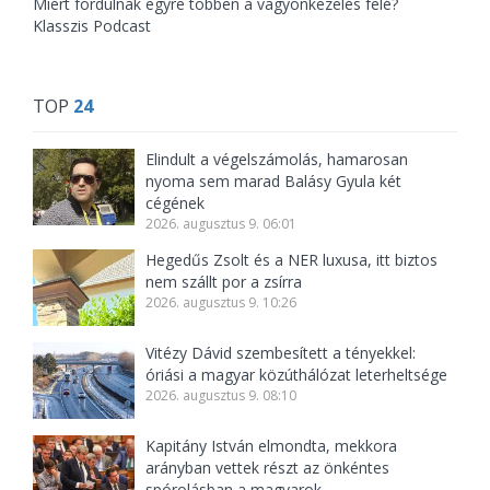
Miért fordulnak egyre többen a vagyonkezelés felé?
Klasszis Podcast
TOP
24
Elindult a végelszámolás, hamarosan
nyoma sem marad Balásy Gyula két
cégének
2026. augusztus 9. 06:01
Hegedűs Zsolt és a NER luxusa, itt biztos
nem szállt por a zsírra
2026. augusztus 9. 10:26
Vitézy Dávid szembesített a tényekkel:
óriási a magyar közúthálózat leterheltsége
2026. augusztus 9. 08:10
Kapitány István elmondta, mekkora
arányban vettek részt az önkéntes
spórolásban a magyarok