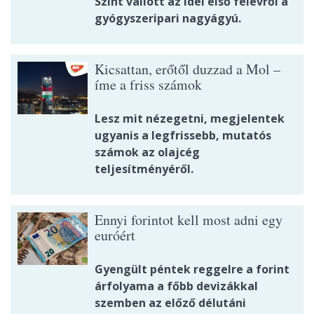
Színt vallott az idei első félévről a
gyógyszeripari nagyágyú.
Kicsattan, erőtől duzzad a Mol –
íme a friss számok
Lesz mit nézegetni, megjelentek
ugyanis a legfrissebb, mutatós
számok az olajcég
teljesítményéről.
Ennyi forintot kell most adni egy
euróért
Gyengült péntek reggelre a forint
árfolyama a főbb devizákkal
szemben az előző délutáni