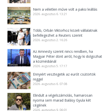
Nem a véletlen műve volt a paksi leállás
2026. augusztus 6. 13:21
Több, Orbán Viktorhoz közeli vállalatnak
befellegezhet a Reuters szerint
2026. augusztus 2. 16:26
Az Amnesty szerint nincs rendben, ha
Magyar Péter dönt arról, hogy ki dolgozhat
a közmédiánál
2026. augusztus 5. 17:17
Ennyiért vesztegetik az eurót csütörtök
reggel
2026. augusztus 6. 07:08
Elindult a végelszámolás, hamarosan
nyoma sem marad Balásy Gyula két
cégének
2026. augusztus 9. 06:01