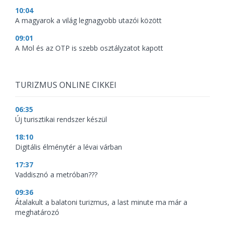
10:04
A magyarok a világ legnagyobb utazói között
09:01
A Mol és az OTP is szebb osztályzatot kapott
TURIZMUS ONLINE CIKKEI
06:35
Új turisztikai rendszer készül
18:10
Digitális élménytér a lévai várban
17:37
Vaddisznó a metróban???
09:36
Átalakult a balatoni turizmus, a last minute ma már a
meghatározó