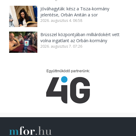
Jóváhagyták: kész a Tisza-kormány
jelentése, Orbán Anitán a sor
2026. augusztus 4. 06:58
Brüsszel központjában milliárdokért vett
volna ingatlant az Orbán-kormány
2026. augusztus 7. 07:26
Együttműködő partnerünk: