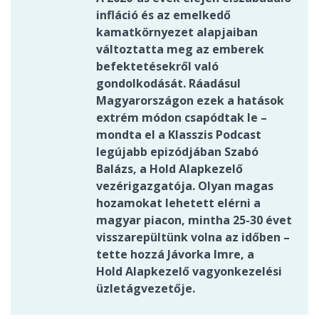
infláció és az emelkedő
kamatkörnyezet alapjaiban
változtatta meg az emberek
befektetésekről való
gondolkodását. Ráadásul
Magyarországon ezek a hatások
extrém módon csapódtak le –
mondta el a Klasszis Podcast
legújabb epizódjában Szabó
Balázs, a Hold Alapkezelő
vezérigazgatója. Olyan magas
hozamokat lehetett elérni a
magyar piacon, mintha 25-30 évet
visszarepültünk volna az időben –
tette hozzá Jávorka Imre, a
Hold Alapkezelő vagyonkezelési
üzletágvezetője.