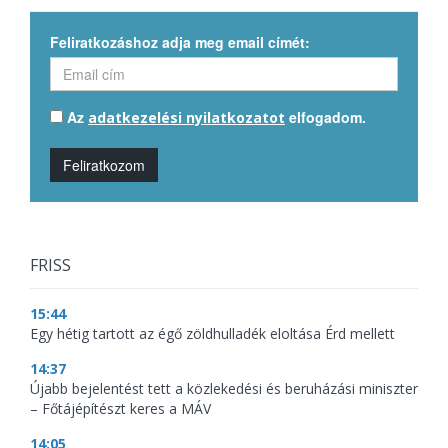
Feliratkozáshoz adja meg email címét:
Az
elfogadom.
adatkezelési nyilatkozatot
Feliratkozom
FRISS
15:44
Egy hétig tartott az égő zöldhulladék eloltása Érd mellett
14:37
Újabb bejelentést tett a közlekedési és beruházási miniszter
– Főtájépítészt keres a MÁV
14:05