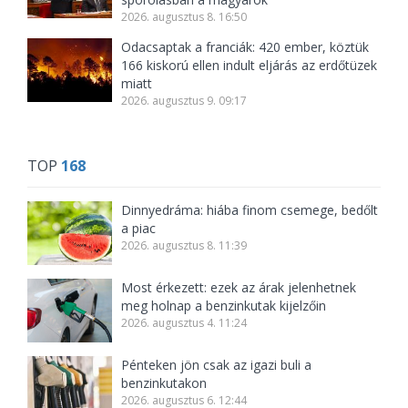
2026. augusztus 8. 16:50
Odacsaptak a franciák: 420 ember, köztük
166 kiskorú ellen indult eljárás az erdőtüzek
miatt
2026. augusztus 9. 09:17
TOP
168
Dinnyedráma: hiába finom csemege, bedőlt
a piac
2026. augusztus 8. 11:39
Most érkezett: ezek az árak jelenhetnek
meg holnap a benzinkutak kijelzőin
2026. augusztus 4. 11:24
Pénteken jön csak az igazi buli a
benzinkutakon
2026. augusztus 6. 12:44