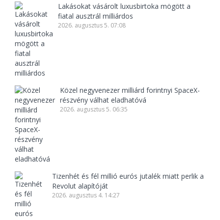
Lakásokat vásárolt luxusbirtoka mögött a
fiatal ausztrál milliárdos
2026. augusztus 5. 07:08
Közel negyvenezer milliárd forintnyi SpaceX-
részvény válhat eladhatóvá
2026. augusztus 5. 06:35
Tizenhét és fél millió eurós jutalék miatt perlik a
Revolut alapítóját
2026. augusztus 4. 14:27