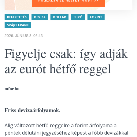
FOGLALJA LE HELYÉT MOST >>
BEFEKTETÉS
DEVIZA
DOLLÁR
EURÓ
FORINT
SVÁJCI FRANK
2026. JÚNIUS 8. 06:43
Figyelje csak: így adják
az eurót hétfő reggel
mfor.hu
Friss devizaárfolyamok.
Alig változott hétfő reggelre a forint árfolyama a
péntek délutáni jegyzéséhez képest a főbb devizákkal