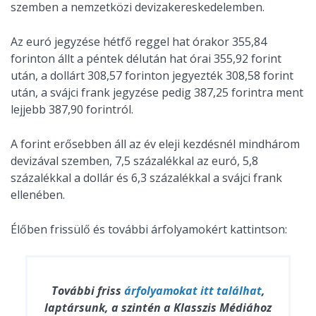
szemben a nemzetközi devizakereskedelemben.
Az euró jegyzése hétfő reggel hat órakor 355,84
forinton állt a péntek délután hat órai 355,92 forint
után, a dollárt 308,57 forinton jegyezték 308,58 forint
után, a svájci frank jegyzése pedig 387,25 forintra ment
lejjebb 387,90 forintról.
A forint erősebben áll az év eleji kezdésnél mindhárom
devizával szemben, 7,5 százalékkal az euró, 5,8
százalékkal a dollár és 6,3 százalékkal a svájci frank
ellenében.
Élőben frissülő és további árfolyamokért kattintson:
További friss
árfolyamokat
itt találhat
,
laptársunk, a szintén a Klasszis Médiához