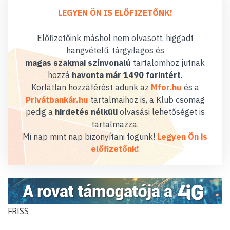
LEGYEN ÖN IS ELŐFIZETŐNK!
Előfizetőink máshol nem olvasott, higgadt
hangvételű, tárgyilagos és
magas szakmai színvonalú
tartalomhoz jutnak
hozzá
havonta már 1490 forintért
.
Korlátlan hozzáférést adunk az
Mfor.hu
és a
Privátbankár.hu
tartalmaihoz is, a Klub csomag
pedig a
hirdetés nélküli
olvasási lehetőséget is
tartalmazza.
Mi nap mint nap bizonyítani fogunk!
Legyen Ön is
előfizetőnk!
FRISS