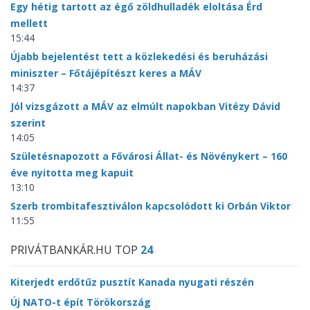
Egy hétig tartott az égő zöldhulladék eloltása Érd
mellett
15:44
Újabb bejelentést tett a közlekedési és beruházási
miniszter – Főtájépítészt keres a MÁV
14:37
Jól vizsgázott a MÁV az elmúlt napokban Vitézy Dávid
szerint
14:05
Születésnapozott a Fővárosi Állat- és Növénykert – 160
éve nyitotta meg kapuit
13:10
Szerb trombitafesztiválon kapcsolódott ki Orbán Viktor
11:55
PRIVÁTBANKÁR.HU TOP
24
Kiterjedt erdőtűz pusztít Kanada nyugati részén
Új NATO-t épít Törökország