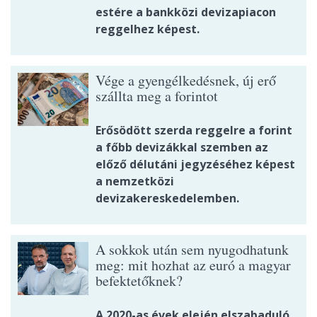
estére a bankközi devizapiacon
reggelhez képest.
Vége a gyengélkedésnek, új erő
szállta meg a forintot
Erősödött szerda reggelre a forint
a főbb devizákkal szemben az
előző délutáni jegyzéséhez képest
a nemzetközi
devizakereskedelemben.
A sokkok után sem nyugodhatunk
meg: mit hozhat az euró a magyar
befektetőknek?
A 2020-as évek elején elszabaduló