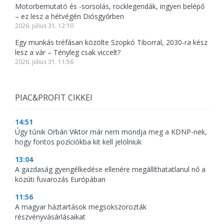
Motorbemutató és -sorsolás, rocklegendák, ingyen belépő
– ez lesz a hétvégén Diósgyőrben
2026. július 31. 12:10
Egy munkás tréfásan közölte Szopkó Tiborral, 2030-ra kész
lesz a vár – Tényleg csak viccelt?
2026. július 31. 11:56
PIAC&PROFIT CIKKEI
14:51
Úgy tűnik Orbán Viktor már nem mondja meg a KDNP-nek,
hogy fontos pozíciókba kit kell jelölniük
13:04
A gazdaság gyengélkedése ellenére megállíthatatlanul nő a
közúti fuvarozás Európában
11:56
A magyar háztartások megsokszorozták
részvényvásárlásaikat