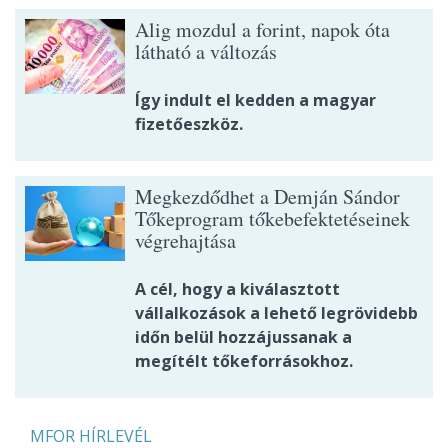
Alig mozdul a forint, napok óta
látható a változás
Így indult el kedden a magyar
fizetőeszköz.
Megkezdődhet a Demján Sándor
Tőkeprogram tőkebefektetéseinek
végrehajtása
A cél, hogy a kiválasztott
vállalkozások a lehető legrövidebb
időn belül hozzájussanak a
megítélt tőkeforrásokhoz.
MFOR HÍRLEVÉL