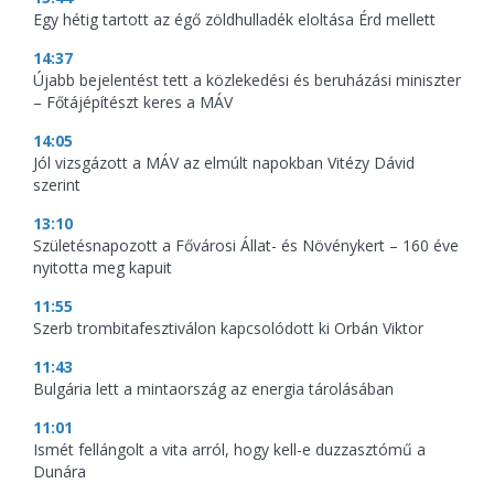
Egy hétig tartott az égő zöldhulladék eloltása Érd mellett
14:37
Újabb bejelentést tett a közlekedési és beruházási miniszter
– Főtájépítészt keres a MÁV
14:05
Jól vizsgázott a MÁV az elmúlt napokban Vitézy Dávid
szerint
13:10
Születésnapozott a Fővárosi Állat- és Növénykert – 160 éve
nyitotta meg kapuit
11:55
Szerb trombitafesztiválon kapcsolódott ki Orbán Viktor
11:43
Bulgária lett a mintaország az energia tárolásában
11:01
Ismét fellángolt a vita arról, hogy kell-e duzzasztómű a
Dunára