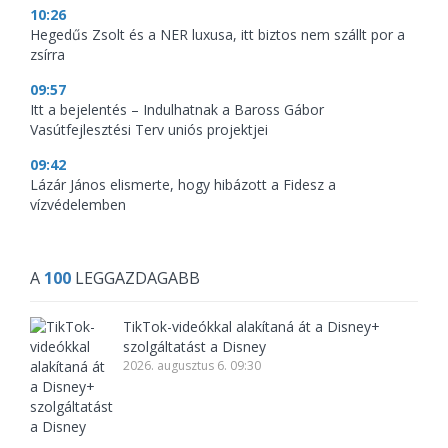
10:26
Hegedűs Zsolt és a NER luxusa, itt biztos nem szállt por a
zsírra
09:57
Itt a bejelentés – Indulhatnak a Baross Gábor
Vasútfejlesztési Terv uniós projektjei
09:42
Lázár János elismerte, hogy hibázott a Fidesz a
vízvédelemben
A
100
LEGGAZDAGABB
TikTok-videókkal alakítaná át a Disney+
szolgáltatást a Disney
2026. augusztus 6. 09:30