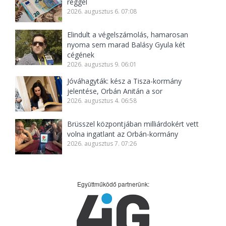
reggel
2026. augusztus 6. 07:08
Elindult a végelszámolás, hamarosan
nyoma sem marad Balásy Gyula két
cégének
2026. augusztus 9. 06:01
Jóváhagyták: kész a Tisza-kormány
jelentése, Orbán Anitán a sor
2026. augusztus 4. 06:58
Brüsszel központjában milliárdokért vett
volna ingatlant az Orbán-kormány
2026. augusztus 7. 07:26
Együttműködő partnerünk: