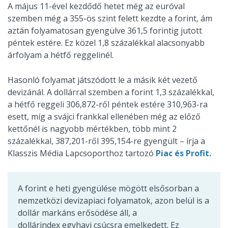
A május 11-ével kezdődő hetet még az euróval
szemben még a 355-ös szint felett kezdte a forint, ám
aztán folyamatosan gyengülve 361,5 forintig jutott
péntek estére. Ez közel 1,8 százalékkal alacsonyabb
árfolyam a hétfő reggelinél.
Hasonló folyamat játszódott le a másik két vezető
devizánál. A dollárral szemben a forint 1,3 százalékkal,
a hétfő reggeli 306,872-ről péntek estére 310,963-ra
esett, míg a svájci frankkal ellenében még az előző
kettőnél is nagyobb mértékben, több mint 2
százalékkal, 387,201-ről 395,154-re gyengült – írja a
Klasszis Média Lapcsoporthoz tartozó
Piac és Profit.
A forint e heti gyengülése mögött elsősorban a
nemzetközi devizapiaci folyamatok, azon belül is a
dollár markáns erősödése áll, a
dollárindex egyhavi csúcsra emelkedett. Ez