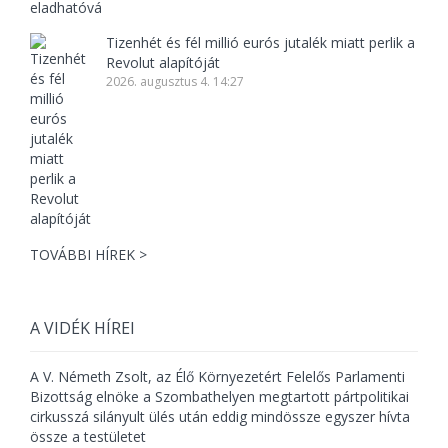
Tizenhét és fél millió eurós jutalék miatt perlik a
Revolut alapítóját
2026. augusztus 4. 14:27
TOVÁBBI HÍREK >
A VIDÉK HÍREI
A V. Németh Zsolt, az Élő Környezetért Felelős Parlamenti
Bizottság elnöke a Szombathelyen megtartott pártpolitikai
cirkusszá silányult ülés után eddig mindössze egyszer hívta
össze a testületet