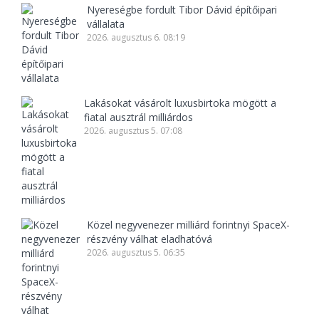
Nyereségbe fordult Tibor Dávid építőipari
vállalata
2026. augusztus 6. 08:19
Lakásokat vásárolt luxusbirtoka mögött a
fiatal ausztrál milliárdos
2026. augusztus 5. 07:08
Közel negyvenezer milliárd forintnyi SpaceX-
részvény válhat eladhatóvá
2026. augusztus 5. 06:35