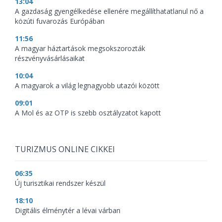
13:04
A gazdaság gyengélkedése ellenére megállíthatatlanul nő a
közúti fuvarozás Európában
11:56
A magyar háztartások megsokszorozták
részvényvásárlásaikat
10:04
A magyarok a világ legnagyobb utazói között
09:01
A Mol és az OTP is szebb osztályzatot kapott
TURIZMUS ONLINE CIKKEI
06:35
Új turisztikai rendszer készül
18:10
Digitális élménytér a lévai várban