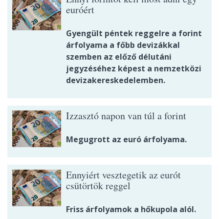
euróért
Gyengült péntek reggelre a forint
árfolyama a főbb devizákkal
szemben az előző délutáni
jegyzéséhez képest a nemzetközi
devizakereskedelemben.
Izzasztó napon van túl a forint
Megugrott az euró árfolyama.
Ennyiért vesztegetik az eurót
csütörtök reggel
Friss árfolyamok a hőkupola alól.