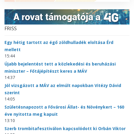
FRISS
Egy hétig tartott az égő zöldhulladék eloltása Érd
mellett
15:44
Újabb bejelentést tett a közlekedési és beruházási
miniszter – Főtájépítészt keres a MÁV
14:37
Jól vizsgázott a MÁV az elmúlt napokban Vitézy Dávid
szerint
14:05
Születésnapozott a Fővárosi Állat- és Növénykert – 160
éve nyitotta meg kapuit
13:10
Szerb trombitafesztiválon kapcsolódott ki Orbán Viktor