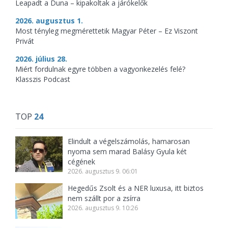
Leapadt a Duna – kipakoltak a járókelők
2026. augusztus 1.
Most tényleg megmérettetik Magyar Péter – Ez Viszont
Privát
2026. július 28.
Miért fordulnak egyre többen a vagyonkezelés felé?
Klasszis Podcast
TOP
24
Elindult a végelszámolás, hamarosan
nyoma sem marad Balásy Gyula két
cégének
2026. augusztus 9. 06:01
Hegedűs Zsolt és a NER luxusa, itt biztos
nem szállt por a zsírra
2026. augusztus 9. 10:26