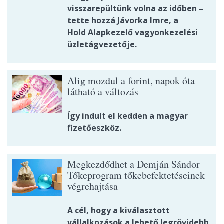
visszarepültünk volna az időben –
tette hozzá Jávorka Imre, a
Hold Alapkezelő vagyonkezelési
üzletágvezetője.
Alig mozdul a forint, napok óta
látható a változás
Így indult el kedden a magyar
fizetőeszköz.
Megkezdődhet a Demján Sándor
Tőkeprogram tőkebefektetéseinek
végrehajtása
A cél, hogy a kiválasztott
vállalkozások a lehető legrövidebb