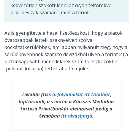
kedvezőtlen szokott lenni az olyan feltörekvő
piaci devizák számára, mint a forint.
Az is gyengítette a hazai fizetőeszközt, hogy a piacok
óvatosabbak lettek, szaknyelven szólva
kockázatkerülőbbek, ami abban nyilvánult meg, hogy a
sérüléknyebbnek számító devizákból (ilyen a forint is) a
biztonságosabb menedéknek számító eszközökbe
(például dollárba) tették át a tőkéjüket.
További friss
árfolyamokat
itt találhat
,
laptársunk, a szintén a Klasszis Médiához
tartozó Privátbankár elemzéseit pedig a
témában
itt olvashatja
.