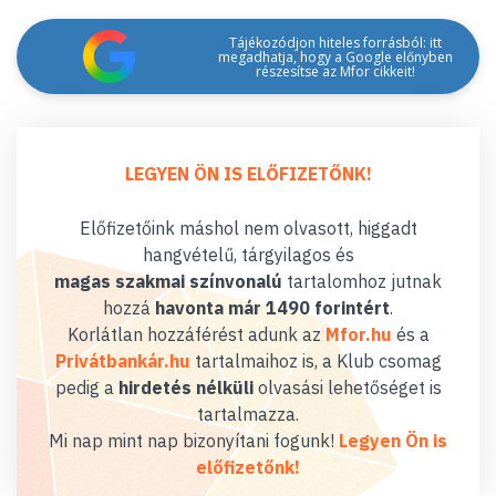
Tájékozódjon hiteles forrásból: itt
megadhatja, hogy a Google előnyben
részesítse az Mfor cikkeit!
LEGYEN ÖN IS ELŐFIZETŐNK!
Előfizetőink máshol nem olvasott, higgadt
hangvételű, tárgyilagos és
magas szakmai színvonalú
tartalomhoz jutnak
hozzá
havonta már 1490 forintért
.
Korlátlan hozzáférést adunk az
Mfor.hu
és a
Privátbankár.hu
tartalmaihoz is, a Klub csomag
pedig a
hirdetés nélküli
olvasási lehetőséget is
tartalmazza.
Mi nap mint nap bizonyítani fogunk!
Legyen Ön is
előfizetőnk!