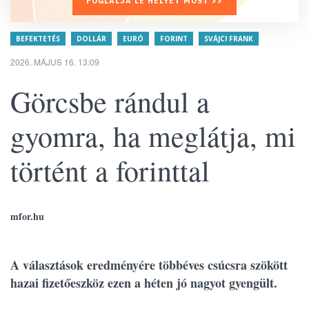
FOGLALJA LE HELYÉT MOST >>
BEFEKTETÉS
DOLLÁR
EURÓ
FORINT
SVÁJCI FRANK
2026. MÁJUS 16. 13:09
Görcsbe rándul a
gyomra, ha meglátja, mi
történt a forinttal
mfor.hu
A választások eredményére többéves csúcsra szökött
hazai fizetőeszköz ezen a héten jó nagyot gyengült.