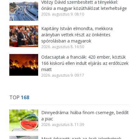
Vitézy Dávid szembesített a tényekkel:
óriási a magyar közúthálózat leterheltsége
2026. augusztus 9. 08:10
Kapitány István elmondta, mekkora
arányban vettek részt az önkéntes
spórolásban a magyarok
2026. augusztus 8. 16:50
Odacsaptak a franciák: 420 ember, köztük
166 kiskorú ellen indult eljárás az erdőtüzek
miatt
2026. augusztus 9. 09:17
TOP
168
Dinnyedráma: hiába finom csemege, bedőlt
a piac
2026. augusztus 8. 11:39
Most érkezett: ezek az árak jelenhetnek