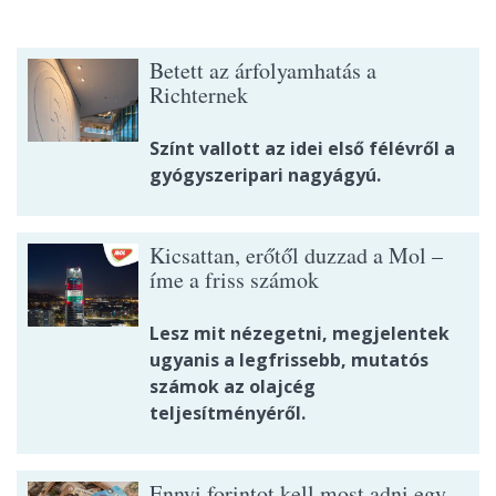
Betett az árfolyamhatás a
Richternek
Színt vallott az idei első félévről a
gyógyszeripari nagyágyú.
Kicsattan, erőtől duzzad a Mol –
íme a friss számok
Lesz mit nézegetni, megjelentek
ugyanis a legfrissebb, mutatós
számok az olajcég
teljesítményéről.
Ennyi forintot kell most adni egy