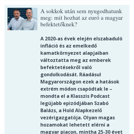
A sokkok után sem nyugodhatunk
meg: mit hozhat az euró a magyar
befektetőknek?
A 2020-as évek elején elszabaduló
infláció és az emelkedő
kamatkörnyezet alapjaiban
változtatta meg az emberek
befektetésekről való
gondolkodását. Ráadásul
Magyarországon ezek a hatások
extrém módon csapódtak le –
mondta el a Klasszis Podcast
legújabb epizódjában Szabó
Balázs, a Hold Alapkezelő
vezérigazgatója. Olyan magas
hozamokat lehetett elérni a
magyar piacon, mintha 25-30 évet