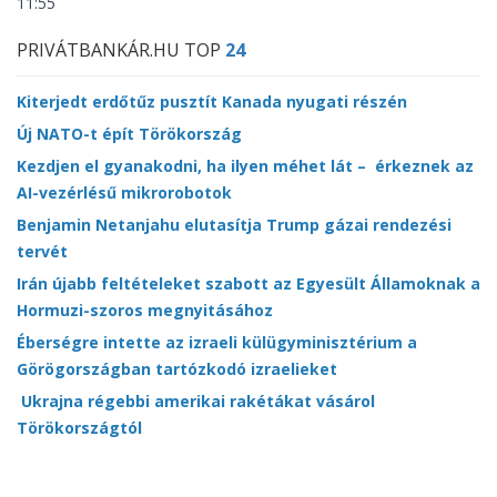
11:55
PRIVÁTBANKÁR.HU TOP
24
Kiterjedt erdőtűz pusztít Kanada nyugati részén
Új NATO-t épít Törökország
Kezdjen el gyanakodni, ha ilyen méhet lát – érkeznek az
AI-vezérlésű mikrorobotok
Benjamin Netanjahu elutasítja Trump gázai rendezési
tervét
Irán újabb feltételeket szabott az Egyesült Államoknak a
Hormuzi-szoros megnyitásához
Éberségre intette az izraeli külügyminisztérium a
Görögországban tartózkodó izraelieket
Ukrajna régebbi amerikai rakétákat vásárol
Törökországtól