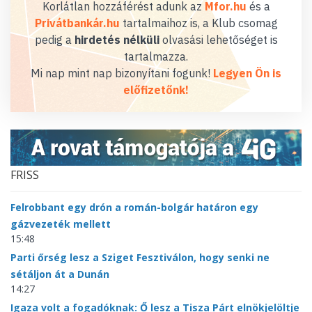
Korlátlan hozzáférést adunk az
Mfor.hu
és a
Privátbankár.hu
tartalmaihoz is, a Klub csomag
pedig a
hirdetés nélküli
olvasási lehetőséget is
tartalmazza.
Mi nap mint nap bizonyítani fogunk!
Legyen Ön is
előfizetőnk!
FRISS
Felrobbant egy drón a román-bolgár határon egy
gázvezeték mellett
15:48
Parti őrség lesz a Sziget Fesztiválon, hogy senki ne
sétáljon át a Dunán
14:27
Igaza volt a fogadóknak: Ő lesz a Tisza Párt elnökjelöltje