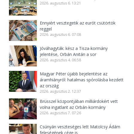
2026. augusztus 6. 13:21
Ennyiért vesztegetik az eurót csütörtök
reggel
2026. augusztus 6. 07:08
Jóváhagyták: kész a Tisza-kormány
jelentése, Orbán Anitán a sor
2026. augusztus 4. 06:58
Magyar Péter újabb bejelentése az
áramhiányról: hatalmas spórolásba kezdett
az ország
2026. augusztus 2. 12:37
Brüsszel központjában milliárdokért vett
volna ingatlant az Orbán-kormány
2026. augusztus 7. 07:26
Csúnyán veszteséges lett Matolcsy Ádám
feleségének cége is