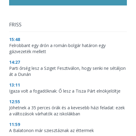
FRISS
15:48
Felrobbant egy drón a román-bolgár határon egy
gázvezeték mellett
14:27
Parti őrség lesz a Sziget Fesztiválon, hogy senki ne sétáljon
át a Dunán
13:11
Igaza volt a fogadóknak: Ő lesz a Tisza Párt elnökjelöltje
12:55
Jöhetnek a 35 perces órák és a kevesebb házi feladat: ezek
a változások várhatók az iskolákban
11:59
A Balatonon már sziesztáznak az éttermek