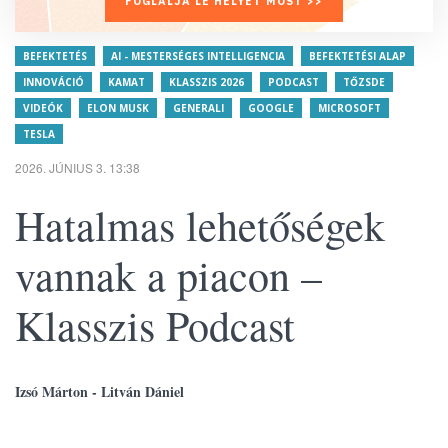
FOGLALJA LE HELYÉT MOST >>
BEFEKTETÉS
AI - MESTERSÉGES INTELLIGENCIA
BEFEKTETÉSI ALAP
INNOVÁCIÓ
KAMAT
KLASSZIS 2026
PODCAST
TŐZSDE
VIDEÓK
ELON MUSK
GENERALI
GOOGLE
MICROSOFT
TESLA
2026. JÚNIUS 3. 13:38
Hatalmas lehetőségek
vannak a piacon –
Klasszis Podcast
Izsó Márton - Litván Dániel