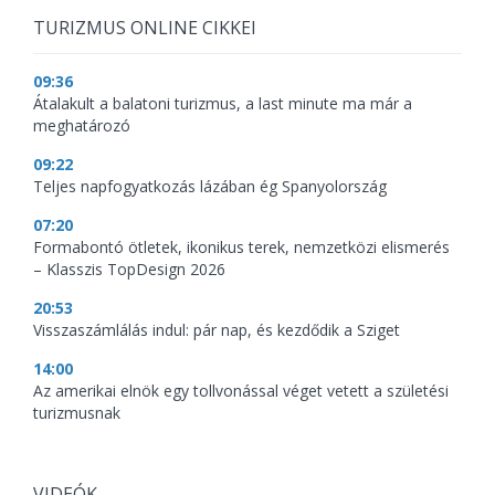
TURIZMUS ONLINE CIKKEI
09:36
Átalakult a balatoni turizmus, a last minute ma már a
meghatározó
09:22
Teljes napfogyatkozás lázában ég Spanyolország
07:20
Formabontó ötletek, ikonikus terek, nemzetközi elismerés
– Klasszis TopDesign 2026
20:53
Visszaszámlálás indul: pár nap, és kezdődik a Sziget
14:00
Az amerikai elnök egy tollvonással véget vetett a születési
turizmusnak
VIDEÓK