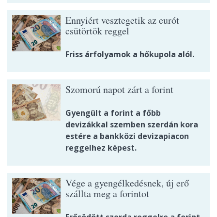
Ennyiért vesztegetik az eurót
csütörtök reggel
Friss árfolyamok a hőkupola alól.
Szomorú napot zárt a forint
Gyengült a forint a főbb
devizákkal szemben szerdán kora
estére a bankközi devizapiacon
reggelhez képest.
Vége a gyengélkedésnek, új erő
szállta meg a forintot
Erősödött szerda reggelre a forint