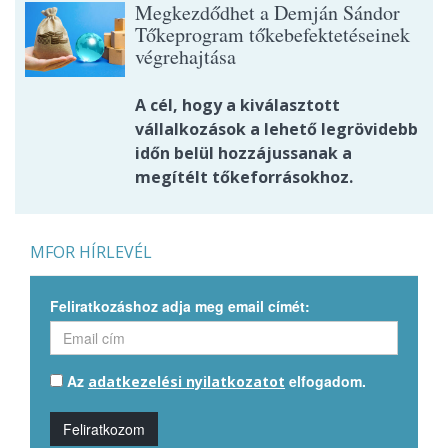
Megkezdődhet a Demján Sándor
Tőkeprogram tőkebefektetéseinek
végrehajtása
A cél, hogy a kiválasztott
vállalkozások a lehető legrövidebb
időn belül hozzájussanak a
megítélt tőkeforrásokhoz.
MFOR HÍRLEVÉL
Feliratkozáshoz adja meg email címét:
Az
elfogadom.
adatkezelési nyilatkozatot
Feliratkozom