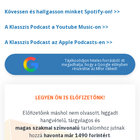
Kövessen és hallgasson minket Spotify-on! >>
A Klasszis Podcast a Youtube Music-on >>
A Klasszis Podcast az Apple Podcasts-en >>
Tájékozódjon hiteles forrásból: itt
megadhatja, hogy a Google előnyben
részesítse az Mfor cikkeit!
LEGYEN ÖN IS ELŐFIZETŐNK!
Előfizetőink máshol nem olvasott, higgadt
hangvételű, tárgyilagos és
magas szakmai színvonalú
tartalomhoz jutnak
hozzá
havonta már 1490 forintért
.