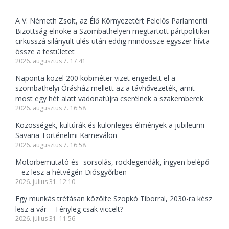
A V. Németh Zsolt, az Élő Környezetért Felelős Parlamenti
Bizottság elnöke a Szombathelyen megtartott pártpolitikai
cirkusszá silányult ülés után eddig mindössze egyszer hívta
össze a testületet
2026. augusztus 7. 17:41
Naponta közel 200 köbméter vizet engedett el a
szombathelyi Órásház mellett az a távhővezeték, amit
most egy hét alatt vadonatújra cserélnek a szakemberek
2026. augusztus 7. 16:58
Közösségek, kultúrák és különleges élmények a jubileumi
Savaria Történelmi Karneválon
2026. augusztus 7. 16:58
Motorbemutató és -sorsolás, rocklegendák, ingyen belépő
– ez lesz a hétvégén Diósgyőrben
2026. július 31. 12:10
Egy munkás tréfásan közölte Szopkó Tiborral, 2030-ra kész
lesz a vár – Tényleg csak viccelt?
2026. július 31. 11:56