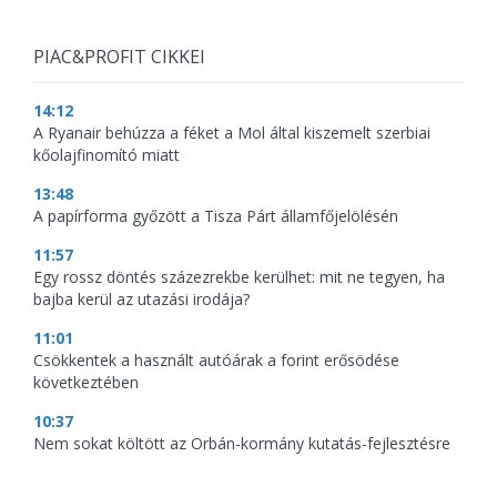
PIAC&PROFIT CIKKEI
14:12
A Ryanair behúzza a féket a Mol által kiszemelt szerbiai
kőolajfinomító miatt
13:48
A papírforma győzött a Tisza Párt államfőjelölésén
11:57
Egy rossz döntés százezrekbe kerülhet: mit ne tegyen, ha
bajba kerül az utazási irodája?
11:01
Csökkentek a használt autóárak a forint erősödése
következtében
10:37
Nem sokat költött az Orbán-kormány kutatás-fejlesztésre