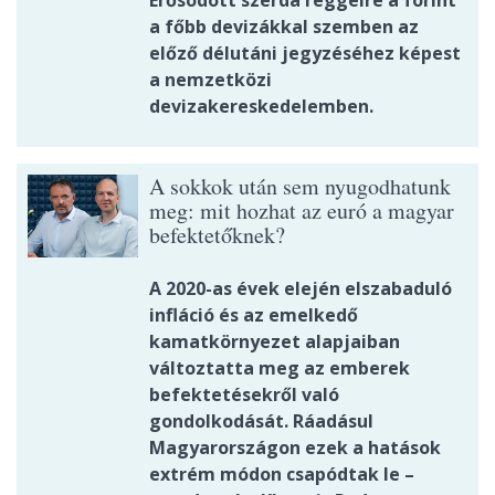
a főbb devizákkal szemben az
előző délutáni jegyzéséhez képest
a nemzetközi
devizakereskedelemben.
A sokkok után sem nyugodhatunk
meg: mit hozhat az euró a magyar
befektetőknek?
A 2020-as évek elején elszabaduló
infláció és az emelkedő
kamatkörnyezet alapjaiban
változtatta meg az emberek
befektetésekről való
gondolkodását. Ráadásul
Magyarországon ezek a hatások
extrém módon csapódtak le –