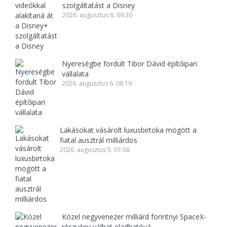
szolgáltatást a Disney
2026. augusztus 6. 09:30
Nyereségbe fordult Tibor Dávid építőipari
vállalata
2026. augusztus 6. 08:19
Lakásokat vásárolt luxusbirtoka mögött a
fiatal ausztrál milliárdos
2026. augusztus 5. 07:08
Közel negyvenezer milliárd forintnyi SpaceX-
részvény válhat eladhatóvá