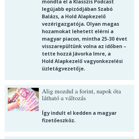
mondta el a Klasszis Podcast
legújabb epizódjában Szabó
Balázs, a Hold Alapkezelő
vezérigazgatója. Olyan magas
hozamokat lehetett elérni a
magyar piacon, mintha 25-30 évet
visszarepültünk volna az időben –
tette hozzá Jávorka Imre, a
Hold Alapkezelő vagyonkezelési
üzletágvezetője.
Alig mozdul a forint, napok óta
látható a változás
Így indult el kedden a magyar
fizetőeszköz.