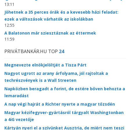
13:11
Jöhetnek a 35 perces órák és a kevesebb házi feladat:
ezek a változások várhatók az iskolákban
12:55
A Balatonon már sziesztáznak az éttermek
11:59
PRIVÁTBANKÁR.HU TOP
24
Megnevezte elnökjelöltjét a Tisza Párt
Nagyot ugrott az arany árfolyama, jól rajtoltak a
techrészvények is a Wall Streeten
Napközben beragadt a forint, de estére bőven behozta a
lemaradást
A nap végi hajrát a Richter nyerte a magyar tőzsdén
Magyar kézifegyver-gyártásról tárgyalt Washingtonban
a 4iG vezetője
Kártyán nyeri el a szívünket Ausztria, de miért nem teszi