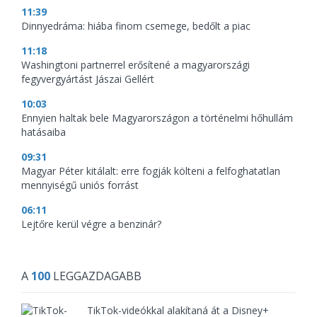
11:39
Dinnyedráma: hiába finom csemege, bedőlt a piac
11:18
Washingtoni partnerrel erősítené a magyarországi
fegyvergyártást Jászai Gellért
10:03
Ennyien haltak bele Magyarországon a történelmi hőhullám
hatásaiba
09:31
Magyar Péter kitálalt: erre fogják költeni a felfoghatatlan
mennyiségű uniós forrást
06:11
Lejtőre kerül végre a benzinár?
A
100
LEGGAZDAGABB
TikTok-videókkal alakítaná át a Disney+