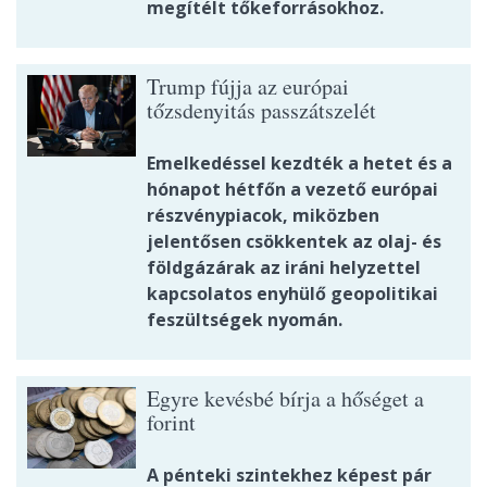
megítélt tőkeforrásokhoz.
Trump fújja az európai
tőzsdenyitás passzátszelét
Emelkedéssel kezdték a hetet és a
hónapot hétfőn a vezető európai
részvénypiacok, miközben
jelentősen csökkentek az olaj- és
földgázárak az iráni helyzettel
kapcsolatos enyhülő geopolitikai
feszültségek nyomán.
Egyre kevésbé bírja a hőséget a
forint
A pénteki szintekhez képest pár