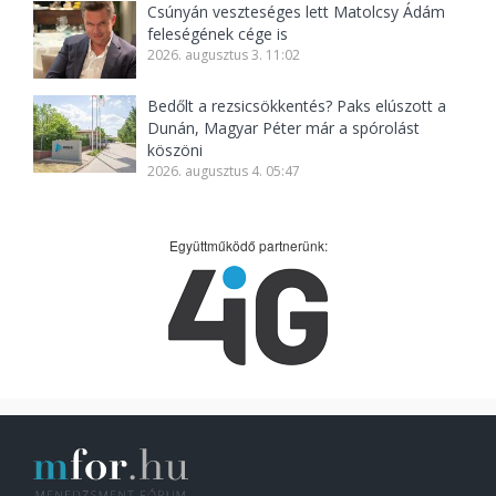
Csúnyán veszteséges lett Matolcsy Ádám
feleségének cége is
2026. augusztus 3. 11:02
Bedőlt a rezsicsökkentés? Paks elúszott a
Dunán, Magyar Péter már a spórolást
köszöni
2026. augusztus 4. 05:47
Együttműködő partnerünk: