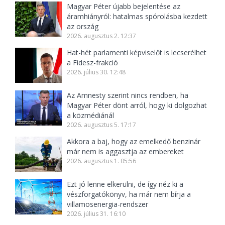
Magyar Péter újabb bejelentése az
áramhiányról: hatalmas spórolásba kezdett
az ország
2026. augusztus 2. 12:37
Hat-hét parlamenti képviselőt is lecserélhet
a Fidesz-frakció
2026. július 30. 12:48
Az Amnesty szerint nincs rendben, ha
Magyar Péter dönt arról, hogy ki dolgozhat
a közmédiánál
2026. augusztus 5. 17:17
Akkora a baj, hogy az emelkedő benzinár
már nem is aggasztja az embereket
2026. augusztus 1. 05:56
Ezt jó lenne elkerülni, de így néz ki a
vészforgatókönyv, ha már nem bírja a
villamosenergia-rendszer
2026. július 31. 16:10