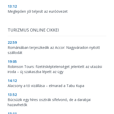
13:12
Meglepően jól teljesít az euróövezet
TURIZMUS ONLINE CIKKEI
22:59
Romániában terjeszkedik az Accor: Nagyváradon nyitott
szállodát
19:05
Robinson Tours: fizetésképtelenséget jelentett az utazási
iroda – új szakaszba lépett az ügy
14:12
Alacsony a tó vizállása – elmarad a Tabu Kupa
13:52
Búcsúzik egy híres osztrák sífelvonó, de a darabjai
hazavihetők
13:11