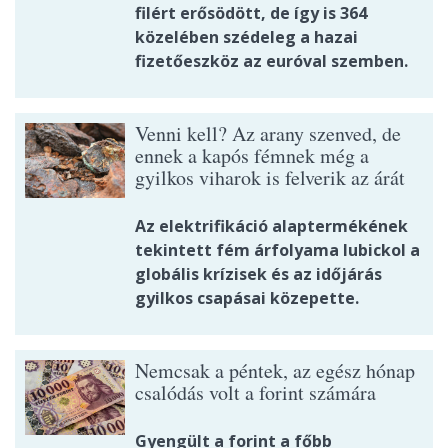
filért erősödött, de így is 364
közelében szédeleg a hazai
fizetőeszköz az euróval szemben.
Venni kell? Az arany szenved, de
ennek a kapós fémnek még a
gyilkos viharok is felverik az árát
Az elektrifikáció alaptermékének
tekintett fém árfolyama lubickol a
globális krízisek és az időjárás
gyilkos csapásai közepette.
Nemcsak a péntek, az egész hónap
csalódás volt a forint számára
Gyengült a forint a főbb