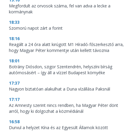
Megfordult az orvosok száma, fel van adva a lecke a
kormánynak
18:33
Szomorú napot zárt a forint
18:16
Reagált a 24 óra alatt kirúgott M1 Híradó-főszerkesztő arra,
hogy Magyar Péter kommentje után kellett távoznia
18:01
Botrány Diósdon, szigor Szentendrén, helyszíni bírság
autómosásért – így áll a vízzel Budapest környéke
17:37
Nagyon biztatóan alakulhat a Duna vízállása Paksnál
17:17
Az Amnesty szerint nincs rendben, ha Magyar Péter dönt
arról, hogy ki dolgozhat a közmédiánál
16:58
Durvul a helyzet Kína és az Egyesült Államok között