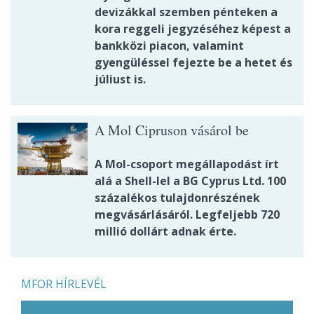
devizákkal szemben pénteken a
kora reggeli jegyzéséhez képest a
bankközi piacon, valamint
gyengüléssel fejezte be a hetet és
júliust is.
A Mol Cipruson vásárol be
A Mol-csoport megállapodást írt
alá a Shell-lel a BG Cyprus Ltd. 100
százalékos tulajdonrészének
megvásárlásáról. Legfeljebb 720
millió dollárt adnak érte.
MFOR HÍRLEVÉL