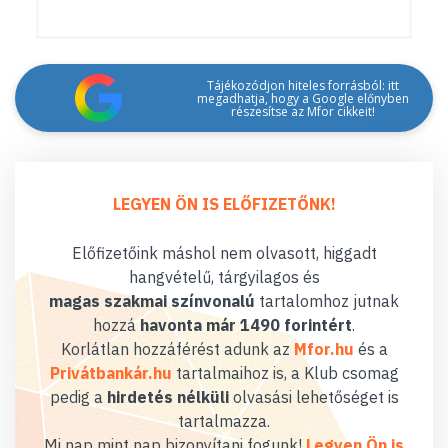
Tájékozódjon hiteles forrásból: itt
megadhatja, hogy a Google előnyben
részesítse az Mfor cikkeit!
LEGYEN ÖN IS ELŐFIZETŐNK!
Előfizetőink máshol nem olvasott, higgadt
hangvételű, tárgyilagos és
magas szakmai színvonalú
tartalomhoz jutnak
hozzá
havonta már 1490 forintért
.
Korlátlan hozzáférést adunk az
Mfor.hu
és a
Privátbankár.hu
tartalmaihoz is, a Klub csomag
pedig a
hirdetés nélküli
olvasási lehetőséget is
tartalmazza.
Mi nap mint nap bizonyítani fogunk!
Legyen Ön is