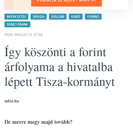
FOGLALJA LE HELYÉT MOST >>
BEFEKTETÉS
DEVIZA
DOLLÁR
EURÓ
FORINT
SVÁJCI FRANK
2026. MÁJUS 13. 07:54
Így köszönti a forint
árfolyama a hivatalba
lépett Tisza-kormányt
mfor.hu
De merre megy majd tovább?