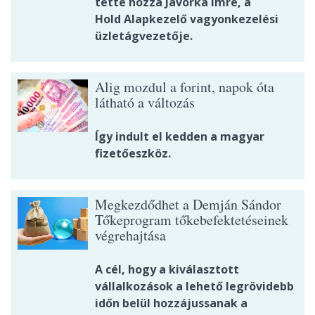
tette hozzá Jávorka Imre, a
Hold Alapkezelő vagyonkezelési
üzletágvezetője.
Alig mozdul a forint, napok óta
látható a változás
Így indult el kedden a magyar
fizetőeszköz.
Megkezdődhet a Demján Sándor
Tőkeprogram tőkebefektetéseinek
végrehajtása
A cél, hogy a kiválasztott
vállalkozások a lehető legrövidebb
időn belül hozzájussanak a