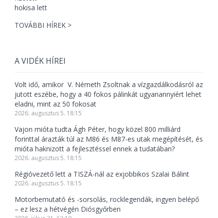
TOVÁBBI HÍREK >
A VIDÉK HÍREI
Volt idő, amikor V. Németh Zsoltnak a vízgazdálkodásról az
jutott eszébe, hogy a 40 fokos pálinkát ugyanannyiért lehet
eladni, mint az 50 fokosat
2026. augusztus 5. 18:15
Vajon mióta tudta Ágh Péter, hogy közel 800 milliárd
forinttal árazták túl az M86 és M87-es utak megépítését, és
mióta haknizott a fejlesztéssel ennek a tudatában?
2026. augusztus 5. 18:15
Régióvezető lett a TISZÁ-nál az exjobbikos Szalai Bálint
2026. augusztus 5. 18:15
Motorbemutató és -sorsolás, rocklegendák, ingyen belépő
– ez lesz a hétvégén Diósgyőrben