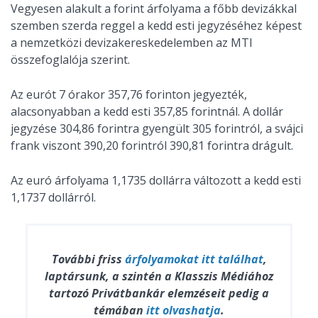
Vegyesen alakult a forint árfolyama a főbb devizákkal
szemben szerda reggel a kedd esti jegyzéséhez képest
a nemzetközi devizakereskedelemben az MTI
összefoglalója szerint.
Az eurót 7 órakor 357,76 forinton jegyezték,
alacsonyabban a kedd esti 357,85 forintnál. A dollár
jegyzése 304,86 forintra gyengült 305 forintról, a svájci
frank viszont 390,20 forintról 390,81 forintra drágult.
Az euró árfolyama 1,1735 dollárra változott a kedd esti
1,1737 dollárról.
További friss
árfolyamokat
itt találhat
,
laptársunk, a szintén a Klasszis Médiához
tartozó Privátbankár elemzéseit pedig a
témában
itt olvashatja
.