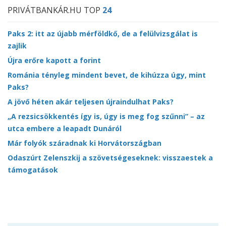
PRIVÁTBANKÁR.HU TOP
24
Paks 2: itt az újabb mérföldkő, de a felülvizsgálat is
zajlik
Újra erőre kapott a forint
Románia tényleg mindent bevet, de kihúzza úgy, mint
Paks?
A jövő héten akár teljesen újraindulhat Paks?
„A rezsicsökkentés így is, úgy is meg fog szűnni” – az
utca embere a leapadt Dunáról
Már folyók száradnak ki Horvátországban
Odaszúrt Zelenszkij a szövetségeseknek: visszaestek a
támogatások