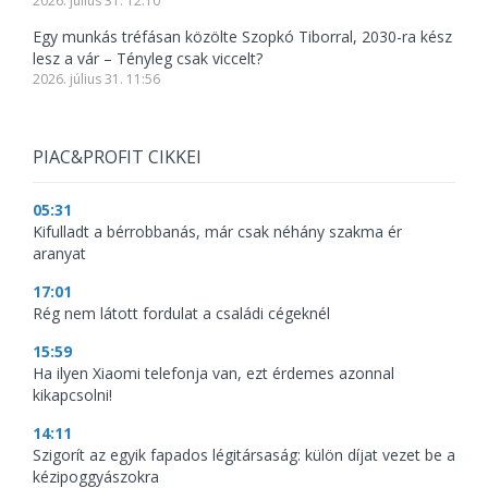
2026. július 31. 12:10
Egy munkás tréfásan közölte Szopkó Tiborral, 2030-ra kész
lesz a vár – Tényleg csak viccelt?
2026. július 31. 11:56
PIAC&PROFIT CIKKEI
05:31
Kifulladt a bérrobbanás, már csak néhány szakma ér
aranyat
17:01
Rég nem látott fordulat a családi cégeknél
15:59
Ha ilyen Xiaomi telefonja van, ezt érdemes azonnal
kikapcsolni!
14:11
Szigorít az egyik fapados légitársaság: külön díjat vezet be a
kézipoggyászokra