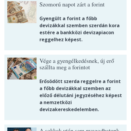
Szomorú napot zárt a forint
Gyengült a forint a főbb
devizákkal szemben szerdán kora
estére a bankközi devizapiacon
reggelhez képest.
Vége a gyengélkedésnek, új erő
szállta meg a forintot
Erősödött szerda reggelre a forint
a főbb devizákkal szemben az
előző délutáni jegyzéséhez képest
a nemzetközi
devizakereskedelemben.
A sokkok után sem nyugodhatunk