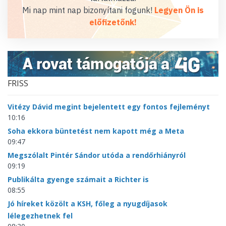
Mi nap mint nap bizonyítani fogunk!
Legyen Ön is
előfizetőnk!
FRISS
Vitézy Dávid megint bejelentett egy fontos fejleményt
10:16
Soha ekkora büntetést nem kapott még a Meta
09:47
Megszólalt Pintér Sándor utóda a rendőrhiányról
09:19
Publikálta gyenge számait a Richter is
08:55
Jó híreket közölt a KSH, főleg a nyugdíjasok
lélegezhetnek fel