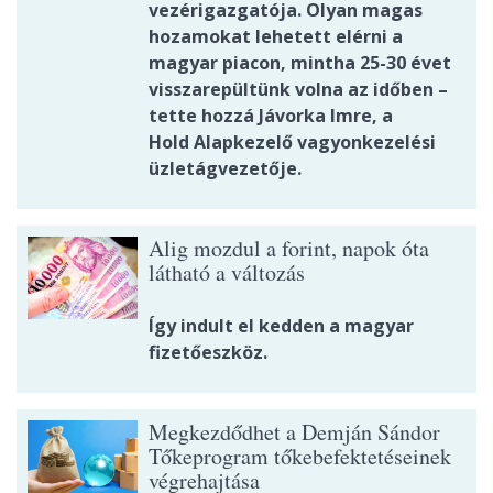
vezérigazgatója. Olyan magas
hozamokat lehetett elérni a
magyar piacon, mintha 25-30 évet
visszarepültünk volna az időben –
tette hozzá Jávorka Imre, a
Hold Alapkezelő vagyonkezelési
üzletágvezetője.
Alig mozdul a forint, napok óta
látható a változás
Így indult el kedden a magyar
fizetőeszköz.
Megkezdődhet a Demján Sándor
Tőkeprogram tőkebefektetéseinek
végrehajtása