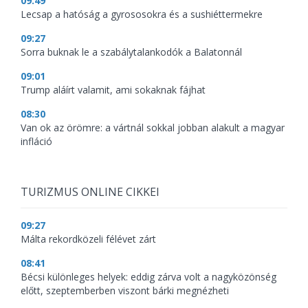
09:49
Lecsap a hatóság a gyrososokra és a sushiéttermekre
09:27
Sorra buknak le a szabálytalankodók a Balatonnál
09:01
Trump aláírt valamit, ami sokaknak fájhat
08:30
Van ok az örömre: a vártnál sokkal jobban alakult a magyar
infláció
TURIZMUS ONLINE CIKKEI
09:27
Málta rekordközeli félévet zárt
08:41
Bécsi különleges helyek: eddig zárva volt a nagyközönség
előtt, szeptemberben viszont bárki megnézheti