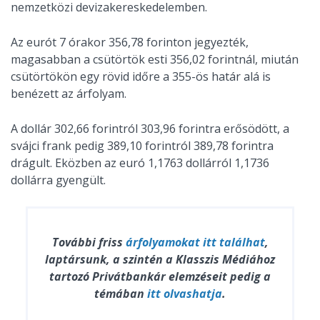
nemzetközi devizakereskedelemben.
Az eurót 7 órakor 356,78 forinton jegyezték,
magasabban a csütörtök esti 356,02 forintnál, miután
csütörtökön egy rövid időre a 355-ös határ alá is
benézett az árfolyam.
A dollár 302,66 forintról 303,96 forintra erősödött, a
svájci frank pedig 389,10 forintról 389,78 forintra
drágult. Eközben az euró 1,1763 dollárról 1,1736
dollárra gyengült.
További friss
árfolyamokat
itt találhat
,
laptársunk, a szintén a Klasszis Médiához
tartozó Privátbankár elemzéseit pedig a
témában
itt olvashatja
.