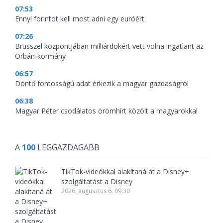
07:53
Ennyi forintot kell most adni egy euróért
07:26
Brüsszel központjában milliárdokért vett volna ingatlant az
Orbán-kormány
06:57
Döntő fontosságú adat érkezik a magyar gazdaságról
06:38
Magyar Péter csodálatos örömhírt közölt a magyarokkal
A
100
LEGGAZDAGABB
TikTok-videókkal alakítaná át a Disney+
szolgáltatást a Disney
2026. augusztus 6. 09:30