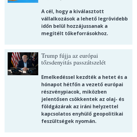
A cél, hogy a kiválasztott
vállalkozások a lehető legrövidebb
időn belül hozzájussanak a
megítélt tőkeforrásokhoz.
Trump fújja az európai
tőzsdenyitás passzátszelét
Emelkedéssel kezdték a hetet és a
hónapot hétfőn a vezető európai
részvénypiacok, miközben
jelentősen csökkentek az olaj- és
földgázárak az iráni helyzettel
kapcsolatos enyhülő geopolitikai
feszültségek nyomán.