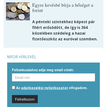
Egyre kevésbé bírja a hőséget a
forint
A pénteki szintekhez képest pár
filért erősödött, de így is 364
közelében szédeleg a hazai
fizetőeszköz az euróval szemben.
MFOR HÍRLEVÉL
Feliratkozáshoz adja meg email címét:
Az
elfogadom.
adatkezelési nyilatkozatot
Feliratkozom