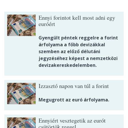
Ennyi forintot kell most adni egy
euróért
Gyengült péntek reggelre a forint
árfolyama a főbb devizákkal
szemben az előző délutáni
jegyzéséhez képest a nemzetközi
devizakereskedelemben.
Izzasztó napon van túl a forint
Megugrott az euró árfolyama.
Ennyiért vesztegetik az eurót
csütörtök reggel