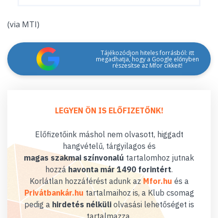
(via MTI)
Tájékozódjon hiteles forrásból: itt
megadhatja, hogy a Google előnyben
részesítse az Mfor cikkeit!
LEGYEN ÖN IS ELŐFIZETŐNK!
Előfizetőink máshol nem olvasott, higgadt
hangvételű, tárgyilagos és
magas szakmai színvonalú
tartalomhoz jutnak
hozzá
havonta már 1490 forintért
.
Korlátlan hozzáférést adunk az
Mfor.hu
és a
Privátbankár.hu
tartalmaihoz is, a Klub csomag
pedig a
hirdetés nélküli
olvasási lehetőséget is
tartalmazza.