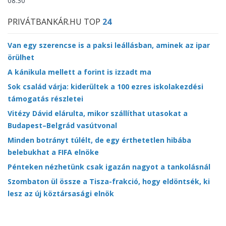
08:30
PRIVÁTBANKÁR.HU TOP
24
Van egy szerencse is a paksi leállásban, aminek az ipar
örülhet
A kánikula mellett a forint is izzadt ma
Sok család várja: kiderültek a 100 ezres iskolakezdési
támogatás részletei
Vitézy Dávid elárulta, mikor szállíthat utasokat a
Budapest–Belgrád vasútvonal
Minden botrányt túlélt, de egy érthetetlen hibába
belebukhat a FIFA elnöke
Pénteken nézhetünk csak igazán nagyot a tankolásnál
Szombaton ül össze a Tisza-frakció, hogy eldöntsék, ki
lesz az új köztársasági elnök