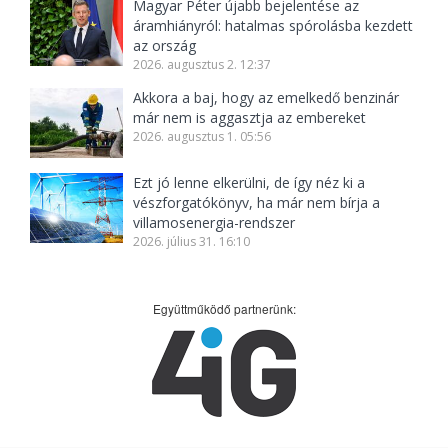
Magyar Péter újabb bejelentése az
áramhiányról: hatalmas spórolásba kezdett
az ország
2026. augusztus 2. 12:37
Akkora a baj, hogy az emelkedő benzinár
már nem is aggasztja az embereket
2026. augusztus 1. 05:56
Ezt jó lenne elkerülni, de így néz ki a
vészforgatókönyv, ha már nem bírja a
villamosenergia-rendszer
2026. július 31. 16:10
Együttműködő partnerünk: