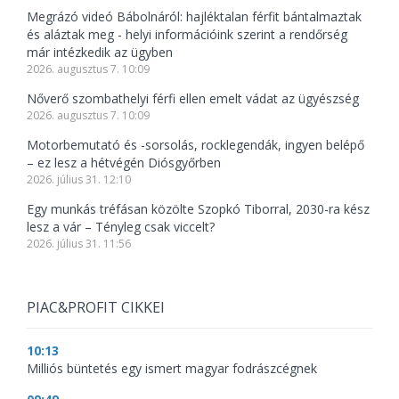
Megrázó videó Bábolnáról: hajléktalan férfit bántalmaztak
és aláztak meg - helyi információink szerint a rendőrség
már intézkedik az ügyben
2026. augusztus 7. 10:09
Nőverő szombathelyi férfi ellen emelt vádat az ügyészség
2026. augusztus 7. 10:09
Motorbemutató és -sorsolás, rocklegendák, ingyen belépő
– ez lesz a hétvégén Diósgyőrben
2026. július 31. 12:10
Egy munkás tréfásan közölte Szopkó Tiborral, 2030-ra kész
lesz a vár – Tényleg csak viccelt?
2026. július 31. 11:56
PIAC&PROFIT CIKKEI
10:13
Milliós büntetés egy ismert magyar fodrászcégnek