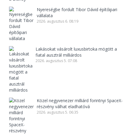
Nyereségbe fordult Tibor Dávid építőipari
vállalata
2026. augusztus 6. 08:19
Lakásokat vásárolt luxusbirtoka mögött a
fiatal ausztrál milliárdos
2026. augusztus 5. 07:08
Közel negyvenezer milliárd forintnyi SpaceX-
részvény válhat eladhatóvá
2026. augusztus 5. 06:35