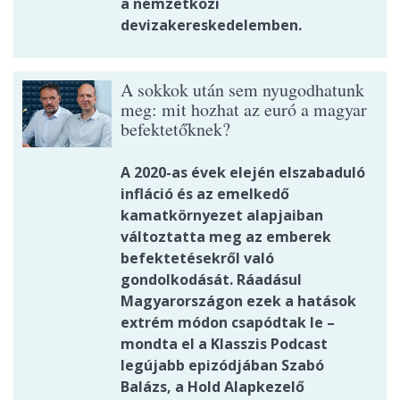
a nemzetközi
devizakereskedelemben.
A sokkok után sem nyugodhatunk
meg: mit hozhat az euró a magyar
befektetőknek?
A 2020-as évek elején elszabaduló
infláció és az emelkedő
kamatkörnyezet alapjaiban
változtatta meg az emberek
befektetésekről való
gondolkodását. Ráadásul
Magyarországon ezek a hatások
extrém módon csapódtak le –
mondta el a Klasszis Podcast
legújabb epizódjában Szabó
Balázs, a Hold Alapkezelő