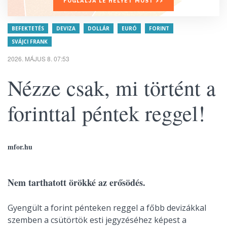
FOGLALJA LE HELYÉT MOST >>
BEFEKTETÉS
DEVIZA
DOLLÁR
EURÓ
FORINT
SVÁJCI FRANK
2026. MÁJUS 8. 07:53
Nézze csak, mi történt a
forinttal péntek reggel!
mfor.hu
Nem tarthatott örökké az erősödés.
Gyengült a forint pénteken reggel a főbb devizákkal
szemben a csütörtök esti jegyzéséhez képest a