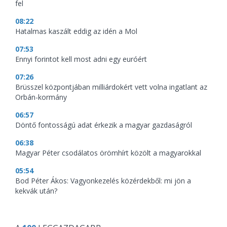
fel
08:22
Hatalmas kaszált eddig az idén a Mol
07:53
Ennyi forintot kell most adni egy euróért
07:26
Brüsszel központjában milliárdokért vett volna ingatlant az
Orbán-kormány
06:57
Döntő fontosságú adat érkezik a magyar gazdaságról
06:38
Magyar Péter csodálatos örömhírt közölt a magyarokkal
05:54
Bod Péter Ákos: Vagyonkezelés közérdekből: mi jön a
kekvák után?