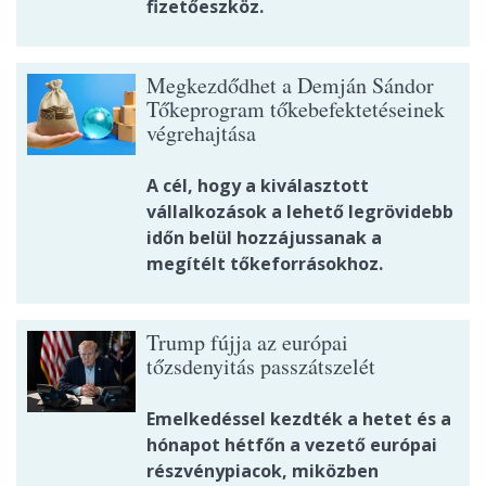
fizetőeszköz.
Megkezdődhet a Demján Sándor
Tőkeprogram tőkebefektetéseinek
végrehajtása
A cél, hogy a kiválasztott
vállalkozások a lehető legrövidebb
időn belül hozzájussanak a
megítélt tőkeforrásokhoz.
Trump fújja az európai
tőzsdenyitás passzátszelét
Emelkedéssel kezdték a hetet és a
hónapot hétfőn a vezető európai
részvénypiacok, miközben