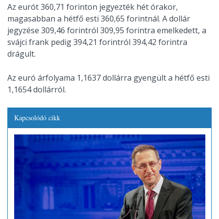
Az eurót 360,71 forinton jegyezték hét órakor,
magasabban a hétfő esti 360,65 forintnál. A dollár
jegyzése 309,46 forintról 309,95 forintra emelkedett, a
svájci frank pedig 394,21 forintról 394,42 forintra
drágult.
Az euró árfolyama 1,1637 dollárra gyengült a hétfő esti
1,1654 dollárról.
Kapcsolódó cikk