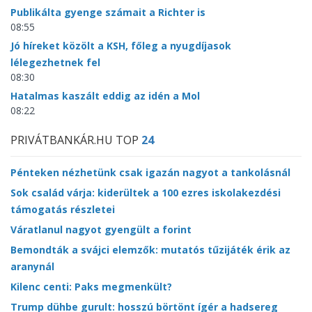
Publikálta gyenge számait a Richter is
08:55
Jó híreket közölt a KSH, főleg a nyugdíjasok
lélegezhetnek fel
08:30
Hatalmas kaszált eddig az idén a Mol
08:22
PRIVÁTBANKÁR.HU TOP
24
Pénteken nézhetünk csak igazán nagyot a tankolásnál
Sok család várja: kiderültek a 100 ezres iskolakezdési
támogatás részletei
Váratlanul nagyot gyengült a forint
Bemondták a svájci elemzők: mutatós tűzijáték érik az
aranynál
Kilenc centi: Paks megmenkült?
Trump dühbe gurult: hosszú börtönt ígér a hadsereg