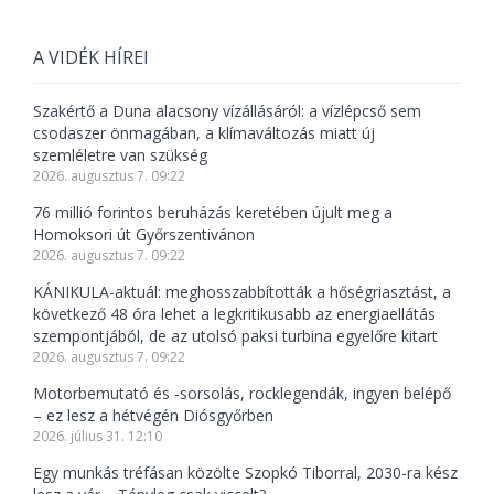
A VIDÉK HÍREI
Szakértő a Duna alacsony vízállásáról: a vízlépcső sem
csodaszer önmagában, a klímaváltozás miatt új
szemléletre van szükség
2026. augusztus 7. 09:22
76 millió forintos beruházás keretében újult meg a
Homoksori út Győrszentivánon
2026. augusztus 7. 09:22
KÁNIKULA-aktuál: meghosszabbították a hőségriasztást, a
következő 48 óra lehet a legkritikusabb az energiaellátás
szempontjából, de az utolsó paksi turbina egyelőre kitart
2026. augusztus 7. 09:22
Motorbemutató és -sorsolás, rocklegendák, ingyen belépő
– ez lesz a hétvégén Diósgyőrben
2026. július 31. 12:10
Egy munkás tréfásan közölte Szopkó Tiborral, 2030-ra kész