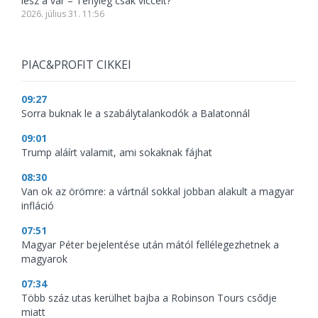
lesz a vár – Tényleg csak viccelt?
2026. július 31. 11:56
PIAC&PROFIT CIKKEI
09:27
Sorra buknak le a szabálytalankodók a Balatonnál
09:01
Trump aláírt valamit, ami sokaknak fájhat
08:30
Van ok az örömre: a vártnál sokkal jobban alakult a magyar
infláció
07:51
Magyar Péter bejelentése után mától fellélegezhetnek a
magyarok
07:34
Több száz utas kerülhet bajba a Robinson Tours csődje
miatt