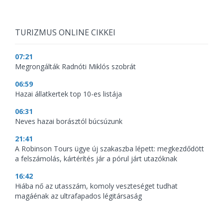
TURIZMUS ONLINE CIKKEI
07:21
Megrongálták Radnóti Miklós szobrát
06:59
Hazai állatkertek top 10-es listája
06:31
Neves hazai borásztól búcsúzunk
21:41
A Robinson Tours ügye új szakaszba lépett: megkezdődött
a felszámolás, kártérítés jár a pórul járt utazóknak
16:42
Hiába nő az utasszám, komoly veszteséget tudhat
magáénak az ultrafapados légitársaság