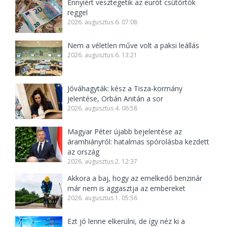
Ennyiért vesztegetik az eurót csütörtök
reggel
2026. augusztus 6. 07:08
Nem a véletlen műve volt a paksi leállás
2026. augusztus 6. 13:21
Jóváhagyták: kész a Tisza-kormány
jelentése, Orbán Anitán a sor
2026. augusztus 4. 06:58
Magyar Péter újabb bejelentése az
áramhiányról: hatalmas spórolásba kezdett
az ország
2026. augusztus 2. 12:37
Akkora a baj, hogy az emelkedő benzinár
már nem is aggasztja az embereket
2026. augusztus 1. 05:56
Ezt jó lenne elkerülni, de így néz ki a