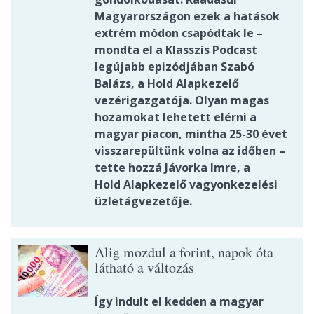
Magyarországon ezek a hatások
extrém módon csapódtak le –
mondta el a Klasszis Podcast
legújabb epizódjában Szabó
Balázs, a Hold Alapkezelő
vezérigazgatója. Olyan magas
hozamokat lehetett elérni a
magyar piacon, mintha 25-30 évet
visszarepültünk volna az időben –
tette hozzá Jávorka Imre, a
Hold Alapkezelő vagyonkezelési
üzletágvezetője.
Alig mozdul a forint, napok óta
látható a változás
Így indult el kedden a magyar