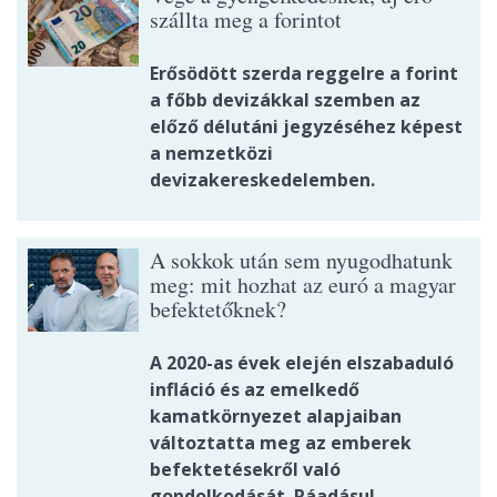
szállta meg a forintot
Erősödött szerda reggelre a forint
a főbb devizákkal szemben az
előző délutáni jegyzéséhez képest
a nemzetközi
devizakereskedelemben.
A sokkok után sem nyugodhatunk
meg: mit hozhat az euró a magyar
befektetőknek?
A 2020-as évek elején elszabaduló
infláció és az emelkedő
kamatkörnyezet alapjaiban
változtatta meg az emberek
befektetésekről való
gondolkodását. Ráadásul