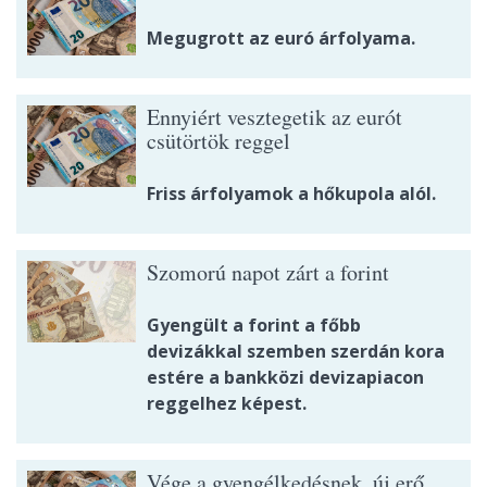
Megugrott az euró árfolyama.
Ennyiért vesztegetik az eurót
csütörtök reggel
Friss árfolyamok a hőkupola alól.
Szomorú napot zárt a forint
Gyengült a forint a főbb
devizákkal szemben szerdán kora
estére a bankközi devizapiacon
reggelhez képest.
Vége a gyengélkedésnek, új erő