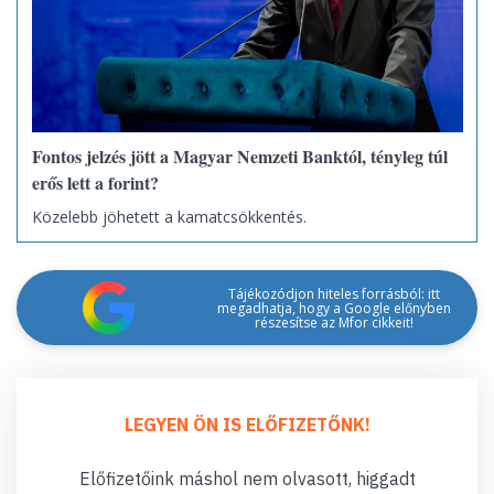
Fontos jelzés jött a Magyar Nemzeti Banktól, tényleg túl
erős lett a forint?
Közelebb jöhetett a kamatcsökkentés.
Tájékozódjon hiteles forrásból: itt
megadhatja, hogy a Google előnyben
részesítse az Mfor cikkeit!
LEGYEN ÖN IS ELŐFIZETŐNK!
Előfizetőink máshol nem olvasott, higgadt