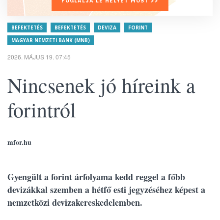
FOGLALJA LE HELYÉT MOST >>
BEFEKTETÉS
BEFEKTETÉS
DEVIZA
FORINT
MAGYAR NEMZETI BANK (MNB)
2026. MÁJUS 19. 07:45
Nincsenek jó híreink a
forintról
mfor.hu
Gyengült a forint árfolyama kedd reggel a főbb
devizákkal szemben a hétfő esti jegyzéséhez képest a
nemzetközi devizakereskedelemben.