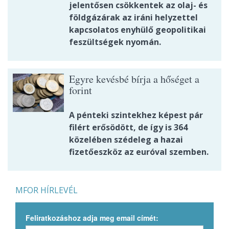
jelentősen csökkentek az olaj- és
földgázárak az iráni helyzettel
kapcsolatos enyhülő geopolitikai
feszültségek nyomán.
Egyre kevésbé bírja a hőséget a
forint
A pénteki szintekhez képest pár
filért erősödött, de így is 364
közelében szédeleg a hazai
fizetőeszköz az euróval szemben.
MFOR HÍRLEVÉL
Feliratkozáshoz adja meg email címét: