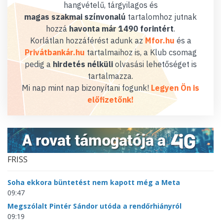
hangvételű, tárgyilagos és
magas szakmai színvonalú
tartalomhoz jutnak
hozzá
havonta már 1490 forintért
.
Korlátlan hozzáférést adunk az
Mfor.hu
és a
Privátbankár.hu
tartalmaihoz is, a Klub csomag
pedig a
hirdetés nélküli
olvasási lehetőséget is
tartalmazza.
Mi nap mint nap bizonyítani fogunk!
Legyen Ön is
előfizetőnk!
FRISS
Soha ekkora büntetést nem kapott még a Meta
09:47
Megszólalt Pintér Sándor utóda a rendőrhiányról
09:19