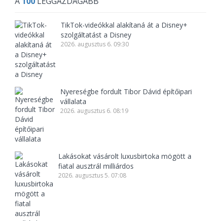
A
100
LEGGAZDAGABB
TikTok-videókkal alakítaná át a Disney+
szolgáltatást a Disney
2026. augusztus 6. 09:30
Nyereségbe fordult Tibor Dávid építőipari
vállalata
2026. augusztus 6. 08:19
Lakásokat vásárolt luxusbirtoka mögött a
fiatal ausztrál milliárdos
2026. augusztus 5. 07:08