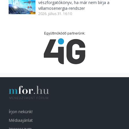
vészforgatókönyv, ha már nem bírja a
villamosenergia-rendszer
2026. július 31. 16:10
Együttműködő partnerünk:
Írjon nekünk!
Médiaajánlat
Impresszum