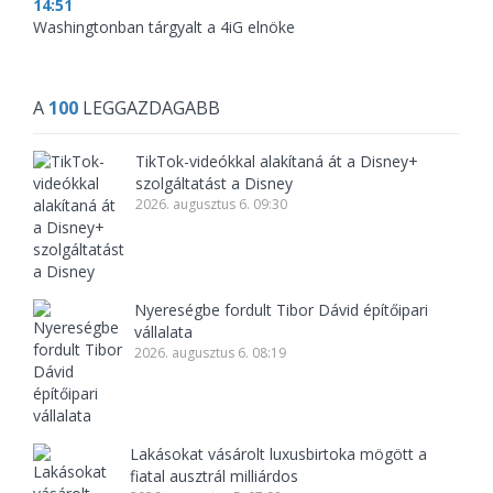
14:51
Washingtonban tárgyalt a 4iG elnöke
A
100
LEGGAZDAGABB
TikTok-videókkal alakítaná át a Disney+
szolgáltatást a Disney
2026. augusztus 6. 09:30
Nyereségbe fordult Tibor Dávid építőipari
vállalata
2026. augusztus 6. 08:19
Lakásokat vásárolt luxusbirtoka mögött a
fiatal ausztrál milliárdos