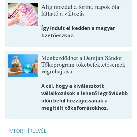
Alig mozdul a forint, napok óta
látható a változás
Így indult el kedden a magyar
fizetőeszköz.
Megkezdődhet a Demján Sándor
Tőkeprogram tőkebefektetéseinek
végrehajtása
A cél, hogy a kiválasztott
vállalkozások a lehető legrövidebb
időn belül hozzájussanak a
megítélt tőkeforrásokhoz.
MFOR HÍRLEVÉL