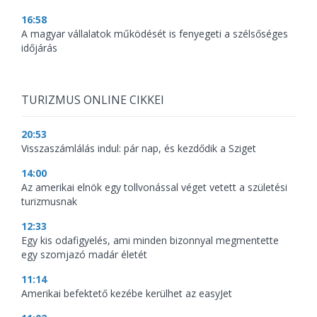
16:58
A magyar vállalatok működését is fenyegeti a szélsőséges
időjárás
TURIZMUS ONLINE CIKKEI
20:53
Visszaszámlálás indul: pár nap, és kezdődik a Sziget
14:00
Az amerikai elnök egy tollvonással véget vetett a születési
turizmusnak
12:33
Egy kis odafigyelés, ami minden bizonnyal megmentette
egy szomjazó madár életét
11:14
Amerikai befektető kezébe kerülhet az easyJet