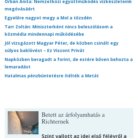
Orbán Anita: Nemzetközi együttműködés vízkészleteink
megóvásáért
Egyelőre nagyot megy a Mol a tőzsdén
Tarr Zoltán: Miniszterként nincs beleszólásom a
közmédia mindennapi működésébe
Jól vizsgázott Magyar Péter, de közben csinált egy
súlyos baklövést – Ez Viszont Privát
Napközben beragadt a forint, de estére bőven behozta a
lemaradást
Hatalmas pénzbüntetésre ítélték a Metát
Betett az árfolyamhatás a
Richternek
Színt vallott az idei első félévről a