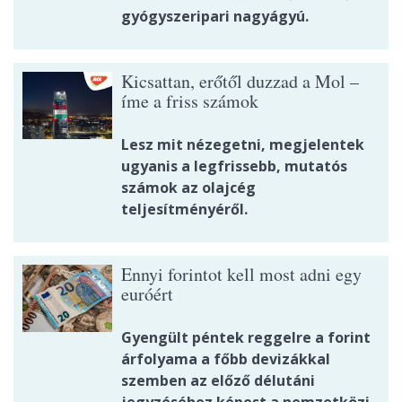
gyógyszeripari nagyágyú.
Kicsattan, erőtől duzzad a Mol –
íme a friss számok
Lesz mit nézegetni, megjelentek
ugyanis a legfrissebb, mutatós
számok az olajcég
teljesítményéről.
Ennyi forintot kell most adni egy
euróért
Gyengült péntek reggelre a forint
árfolyama a főbb devizákkal
szemben az előző délutáni
jegyzéséhez képest a nemzetközi