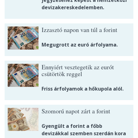
devizakereskedelemben.
Izzasztó napon van túl a forint
Megugrott az euró árfolyama.
Ennyiért vesztegetik az eurót
csütörtök reggel
Friss árfolyamok a hőkupola alól.
Szomorú napot zárt a forint
Gyengült a forint a főbb
devizákkal szemben szerdán kora