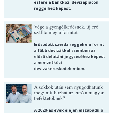
estére a bankközi devizapiacon
reggelhez képest.
Vége a gyengélkedésnek, új erő
szállta meg a forintot
Erősödött szerda reggelre a forint
a főbb devizákkal szemben az
előző délutáni jegyzéséhez képest
a nemzetközi
devizakereskedelemben.
A sokkok után sem nyugodhatunk
meg: mit hozhat az euró a magyar
befektetőknek?
A 2020-as évek elején elszabaduló