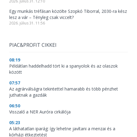
2026. július 31. 12:10
Egy munkás tréfásan közölte Szopkó Tiborral, 2030-ra kész
lesz a vár – Tényleg csak viccelt?
2026. július 31. 11:56
PIAC&PROFIT CIKKEI
08:19
Példátlan haddelhadd tört ki a spanyolok és az olaszok
között
07:57
Az agrárválságra tekintettel hamarabb és több pénzhet
juthatnak a gazdák
06:50
Visszalő a NER Auróra cirkálója
05:23
A láthatatlan iparág: így lehetne javítani a menzai és a
kórházi étkeztetést