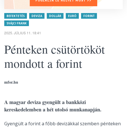
FOGLALJA LE HELYÉT MOST >>
BEFEKTETÉS
DEVIZA
DOLLÁR
EURÓ
FORINT
SVÁJCI FRANK
2025. JÚLIUS 11. 18:41
Pénteken csütörtököt
mondott a forint
mfor.hu
A magyar deviza gyengült a bankközi
kereskedelemben a hét utolsó munkanapján.
Gyengült a forint a főbb devizákkal szemben pénteken