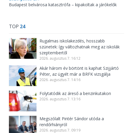
Budapest belvárosa katasztrófa – kipakoltak a járókelők
TOP
24
Rugalmas iskolakezdés, hosszabb
szünetek: így változhatnak meg az iskolák
szeptembertől
2026. augusztus 7. 16:12
Akár három év börtönt is kaphat Szijjártó
Péter, az ügyét már a BRFK vizsgálja
2026. augusztus 7. 14:16
Folytatódik az áreső a benzinkutakon
2026. augusztus 7. 13:16
Megszólalt Pintér Sándor utóda a
rendőrhiányról
2026. augusztus 7. 09:19