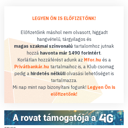
LEGYEN ÖN IS ELŐFIZETŐNK!
Előfizetőink máshol nem olvasott, higgadt
hangvételű, tárgyilagos és
magas szakmai színvonalú
tartalomhoz jutnak
hozzá
havonta már 1490 forintért
.
Korlátlan hozzáférést adunk az
Mfor.hu
és a
Privátbankár.hu
tartalmaihoz is, a Klub csomag
pedig a
hirdetés nélküli
olvasási lehetőséget is
tartalmazza.
Mi nap mint nap bizonyítani fogunk!
Legyen Ön is
előfizetőnk!