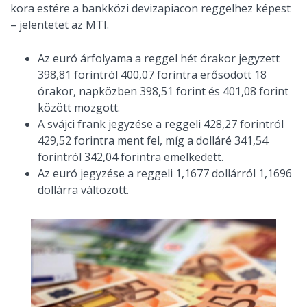
kora estére a bankközi devizapiacon reggelhez képest
– jelentetet az MTI.
Az euró árfolyama a reggel hét órakor jegyzett
398,81 forintról 400,07 forintra erősödött 18
órakor, napközben 398,51 forint és 401,08 forint
között mozgott.
A svájci frank jegyzése a reggeli 428,27 forintról
429,52 forintra ment fel, míg a dolláré 341,54
forintról 342,04 forintra emelkedett.
Az euró jegyzése a reggeli 1,1677 dollárról 1,1696
dollárra változott.