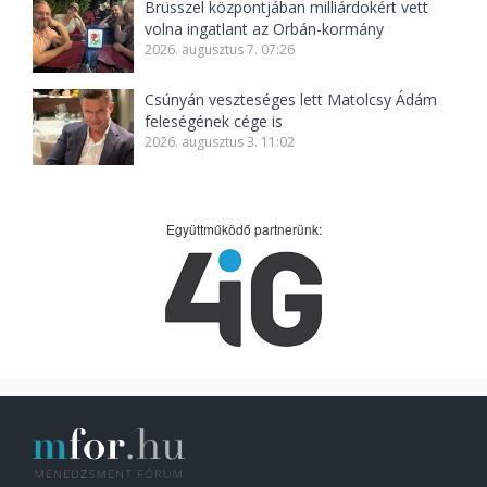
Brüsszel központjában milliárdokért vett
volna ingatlant az Orbán-kormány
2026. augusztus 7. 07:26
Csúnyán veszteséges lett Matolcsy Ádám
feleségének cége is
2026. augusztus 3. 11:02
Együttműködő partnerünk: