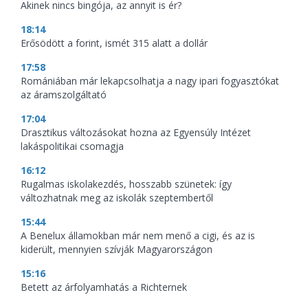
Akinek nincs bingója, az annyit is ér?
18:14
Erősödött a forint, ismét 315 alatt a dollár
17:58
Romániában már lekapcsolhatja a nagy ipari fogyasztókat
az áramszolgáltató
17:04
Drasztikus változásokat hozna az Egyensúly Intézet
lakáspolitikai csomagja
16:12
Rugalmas iskolakezdés, hosszabb szünetek: így
változhatnak meg az iskolák szeptembertől
15:44
A Benelux államokban már nem menő a cigi, és az is
kiderült, mennyien szívják Magyarországon
15:16
Betett az árfolyamhatás a Richternek