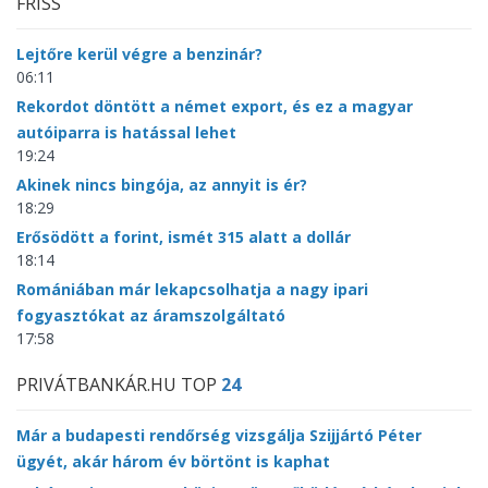
FRISS
Lejtőre kerül végre a benzinár?
06:11
Rekordot döntött a német export, és ez a magyar
autóiparra is hatással lehet
19:24
Akinek nincs bingója, az annyit is ér?
18:29
Erősödött a forint, ismét 315 alatt a dollár
18:14
Romániában már lekapcsolhatja a nagy ipari
fogyasztókat az áramszolgáltató
17:58
PRIVÁTBANKÁR.HU TOP
24
Már a budapesti rendőrség vizsgálja Szijjártó Péter
ügyét, akár három év börtönt is kaphat