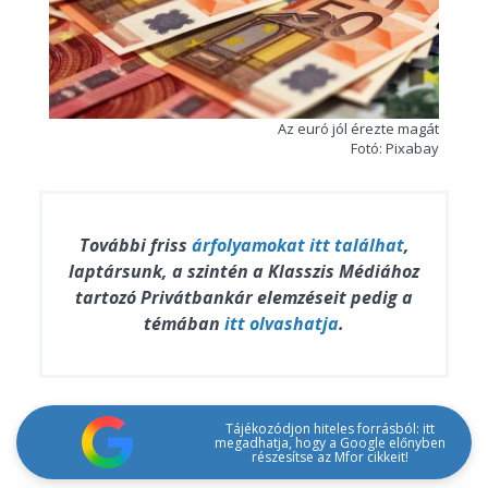
Az euró jól érezte magát
Fotó: Pixabay
További friss
árfolyamokat
itt találhat
,
laptársunk, a szintén a Klasszis Médiához
tartozó Privátbankár elemzéseit pedig a
témában
itt olvashatja
.
Tájékozódjon hiteles forrásból: itt
megadhatja, hogy a Google előnyben
részesítse az Mfor cikkeit!