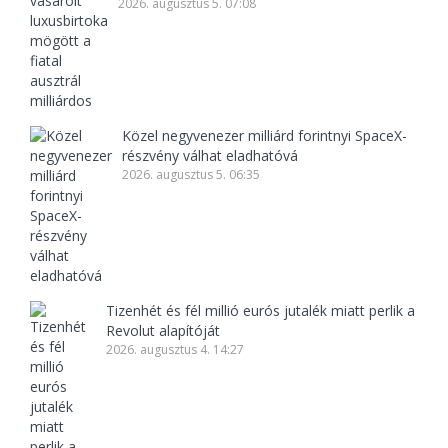
2026. augusztus 5. 07:08
Közel negyvenezer milliárd forintnyi SpaceX-
részvény válhat eladhatóvá
2026. augusztus 5. 06:35
Tizenhét és fél millió eurós jutalék miatt perlik a
Revolut alapítóját
2026. augusztus 4. 14:27