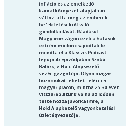
infláció és az emelkedő
kamatkörnyezet alapjaiban
változtatta meg az emberek
befektetésekről való
gondolkodását. Ráadásul
Magyarországon ezek a hatások
extrém módon csapódtak le –
mondta el a Klasszis Podcast
legújabb epizódjában Szabó
Balázs, a Hold Alapkezelő
vezérigazgatója. Olyan magas
hozamokat lehetett elérni a
magyar piacon, mintha 25-30 évet
visszarepültünk volna az időben –
tette hozzá Jávorka Imre, a
Hold Alapkezelő vagyonkezelési
üzletágvezetője.