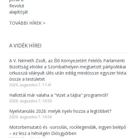
TOVÁBBI HÍREK >
A VIDÉK HÍREI
A V. Németh Zsolt, az Élő Környezetért Felelős Parlamenti
Bizottság elnöke a Szombathelyen megtartott pártpolitikai
cirkusszá silányult ülés után eddig mindössze egyszer hívta
össze a testületet
2026. augusztus 7. 17:41
Hallottál már valaha a "Vizet a tájba" programról?
2026. augusztus 7. 16:58
Nyelvtanulás 2026: melyik nyelv hozza a legtöbbet?
2026. augusztus 7. 16:58
Motorbemutató és -sorsolás, rocklegendák, ingyen belépő
– ez lesz a hétvégén Diósgyőrben