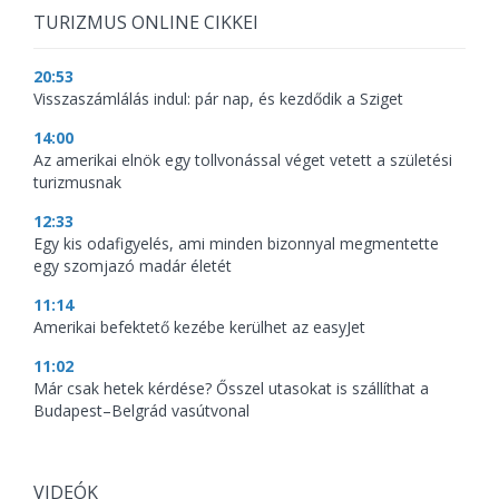
TURIZMUS ONLINE CIKKEI
20:53
Visszaszámlálás indul: pár nap, és kezdődik a Sziget
14:00
Az amerikai elnök egy tollvonással véget vetett a születési
turizmusnak
12:33
Egy kis odafigyelés, ami minden bizonnyal megmentette
egy szomjazó madár életét
11:14
Amerikai befektető kezébe kerülhet az easyJet
11:02
Már csak hetek kérdése? Ősszel utasokat is szállíthat a
Budapest–Belgrád vasútvonal
VIDEÓK