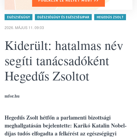
FOGLALJA LE HELYÉT MOST >>
EGÉSZSÉGÜGY
EGÉSZSÉGÜGY ÉS EGÉSZSÉGIPAR
HEGEDŰS ZSOLT
2026. MÁJUS 11. 09:03
Kiderült: hatalmas név
segíti tanácsadóként
Hegedűs Zsoltot
mfor.hu
Hegedűs Zsolt hétfőn a parlamenti bizottsági
meghallgatásán bejelentette: Karikó Katalin Nobel-
díjas tudós elfogadta a felkérést az egészségügyi