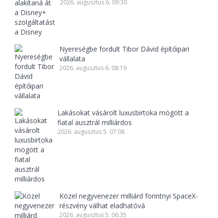
2026. augusztus 6. 09:30
Nyereségbe fordult Tibor Dávid építőipari
vállalata
2026. augusztus 6. 08:19
Lakásokat vásárolt luxusbirtoka mögött a
fiatal ausztrál milliárdos
2026. augusztus 5. 07:08
Közel negyvenezer milliárd forintnyi SpaceX-
részvény válhat eladhatóvá
2026. augusztus 5. 06:35