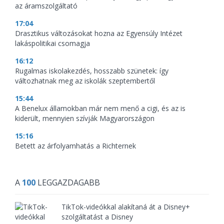
az áramszolgáltató
17:04
Drasztikus változásokat hozna az Egyensúly Intézet
lakáspolitikai csomagja
16:12
Rugalmas iskolakezdés, hosszabb szünetek: így
változhatnak meg az iskolák szeptembertől
15:44
A Benelux államokban már nem menő a cigi, és az is
kiderült, mennyien szívják Magyarországon
15:16
Betett az árfolyamhatás a Richternek
A
100
LEGGAZDAGABB
TikTok-videókkal alakítaná át a Disney+
szolgáltatást a Disney