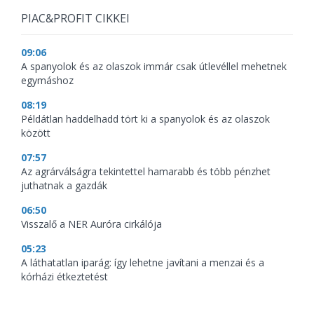
PIAC&PROFIT CIKKEI
09:06
A spanyolok és az olaszok immár csak útlevéllel mehetnek
egymáshoz
08:19
Példátlan haddelhadd tört ki a spanyolok és az olaszok
között
07:57
Az agrárválságra tekintettel hamarabb és több pénzhet
juthatnak a gazdák
06:50
Visszalő a NER Auróra cirkálója
05:23
A láthatatlan iparág: így lehetne javítani a menzai és a
kórházi étkeztetést