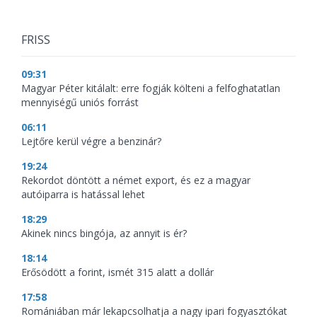
FRISS
09:31
Magyar Péter kitálalt: erre fogják költeni a felfoghatatlan
mennyiségű uniós forrást
06:11
Lejtőre kerül végre a benzinár?
19:24
Rekordot döntött a német export, és ez a magyar
autóiparra is hatással lehet
18:29
Akinek nincs bingója, az annyit is ér?
18:14
Erősödött a forint, ismét 315 alatt a dollár
17:58
Romániában már lekapcsolhatja a nagy ipari fogyasztókat