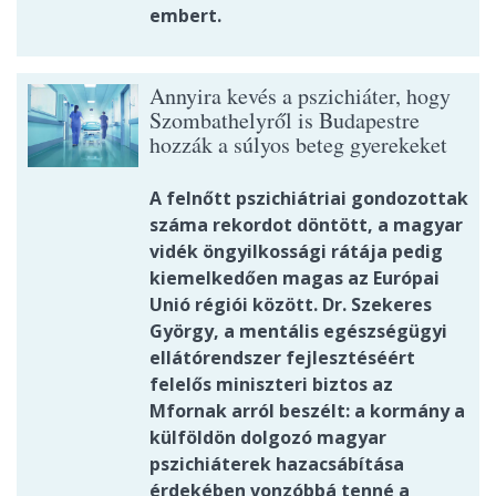
embert.
Annyira kevés a pszichiáter, hogy
Szombathelyről is Budapestre
hozzák a súlyos beteg gyerekeket
A felnőtt pszichiátriai gondozottak
száma rekordot döntött, a magyar
vidék öngyilkossági rátája pedig
kiemelkedően magas az Európai
Unió régiói között. Dr. Szekeres
György, a mentális egészségügyi
ellátórendszer fejlesztéséért
felelős miniszteri biztos az
Mfornak arról beszélt: a kormány a
külföldön dolgozó magyar
pszichiáterek hazacsábítása
érdekében vonzóbbá tenné a