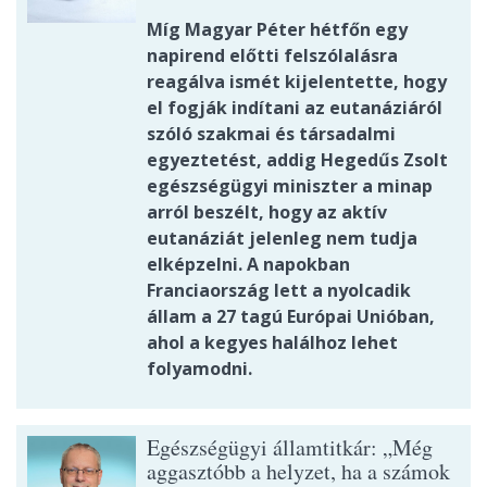
Míg Magyar Péter hétfőn egy
napirend előtti felszólalásra
reagálva ismét kijelentette, hogy
el fogják indítani az eutanáziáról
szóló szakmai és társadalmi
egyeztetést, addig Hegedűs Zsolt
egészségügyi miniszter a minap
arról beszélt, hogy az aktív
eutanáziát jelenleg nem tudja
elképzelni. A napokban
Franciaország lett a nyolcadik
állam a 27 tagú Európai Unióban,
ahol a kegyes halálhoz lehet
folyamodni.
Egészségügyi államtitkár: „Még
aggasztóbb a helyzet, ha a számok