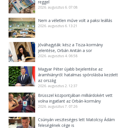
reggel
2026. augusztus 6. 07:08
Nem a véletlen műve volt a paksi leállás
2026. augusztus 6. 13:21
Jóváhagyták: kész a Tisza-kormány
jelentése, Orbán Anitán a sor
2026. augusztus 4. 06:58
Magyar Péter újabb bejelentése az
áramhiányról: hatalmas spórolásba kezdett
az ország
2026. augusztus 2. 12:37
Brüsszel központjában milliárdokért vett
volna ingatlant az Orbán-kormány
2026. augusztus 7. 07:26
Csúnyán veszteséges lett Matolcsy Ádám
feleségének cége is