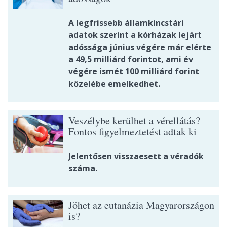
A legfrissebb államkincstári
adatok szerint a kórházak lejárt
adóssága június végére már elérte
a 49,5 milliárd forintot, ami év
végére ismét 100 milliárd forint
közelébe emelkedhet.
Veszélybe kerülhet a vérellátás?
Fontos figyelmeztetést adtak ki
Jelentősen visszaesett a véradók
száma.
Jöhet az eutanázia Magyarországon
is?