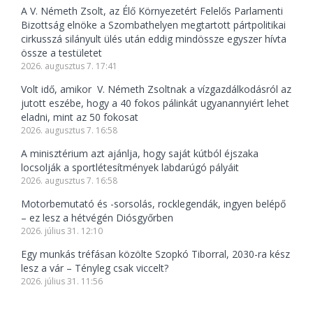
A V. Németh Zsolt, az Élő Környezetért Felelős Parlamenti
Bizottság elnöke a Szombathelyen megtartott pártpolitikai
cirkusszá silányult ülés után eddig mindössze egyszer hívta
össze a testületet
2026. augusztus 7. 17:41
Volt idő, amikor V. Németh Zsoltnak a vízgazdálkodásról az
jutott eszébe, hogy a 40 fokos pálinkát ugyanannyiért lehet
eladni, mint az 50 fokosat
2026. augusztus 7. 16:58
A minisztérium azt ajánlja, hogy saját kútból éjszaka
locsolják a sportlétesítmények labdarúgó pályáit
2026. augusztus 7. 16:58
Motorbemutató és -sorsolás, rocklegendák, ingyen belépő
– ez lesz a hétvégén Diósgyőrben
2026. július 31. 12:10
Egy munkás tréfásan közölte Szopkó Tiborral, 2030-ra kész
lesz a vár – Tényleg csak viccelt?
2026. július 31. 11:56