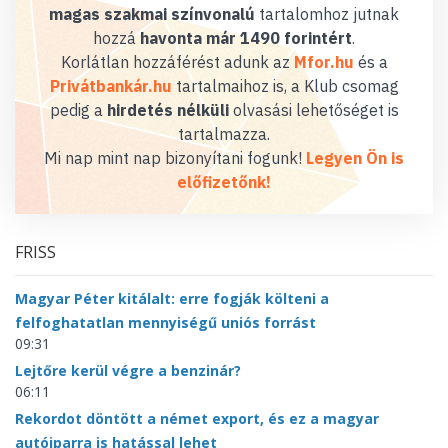
magas szakmai színvonalú
tartalomhoz jutnak
hozzá
havonta már 1490 forintért
.
Korlátlan hozzáférést adunk az
Mfor.hu
és a
Privátbankár.hu
tartalmaihoz is, a Klub csomag
pedig a
hirdetés nélküli
olvasási lehetőséget is
tartalmazza.
Mi nap mint nap bizonyítani fogunk!
Legyen Ön is
előfizetőnk!
FRISS
Magyar Péter kitálalt: erre fogják költeni a
felfoghatatlan mennyiségű uniós forrást
09:31
Lejtőre kerül végre a benzinár?
06:11
Rekordot döntött a német export, és ez a magyar
autóiparra is hatással lehet