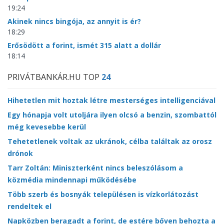
19:24
Akinek nincs bingója, az annyit is ér?
18:29
Erősödött a forint, ismét 315 alatt a dollár
18:14
PRIVÁTBANKÁR.HU TOP
24
Hihetetlen mit hoztak létre mesterséges intelligenciával
Egy hónapja volt utoljára ilyen olcsó a benzin, szombattól
még kevesebbe kerül
Tehetetlenek voltak az ukránok, célba találtak az orosz
drónok
Tarr Zoltán: Miniszterként nincs beleszólásom a
közmédia mindennapi működésébe
Több szerb és bosnyák településen is vízkorlátozást
rendeltek el
Napközben beragadt a forint, de estére bőven behozta a