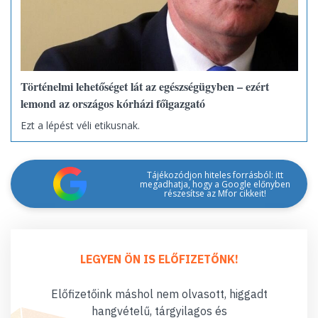
Történelmi lehetőséget lát az egészségügyben – ezért
lemond az országos kórházi főigazgató
Ezt a lépést véli etikusnak.
Tájékozódjon hiteles forrásból: itt
megadhatja, hogy a Google előnyben
részesítse az Mfor cikkeit!
LEGYEN ÖN IS ELŐFIZETŐNK!
Előfizetőink máshol nem olvasott, higgadt
hangvételű, tárgyilagos és