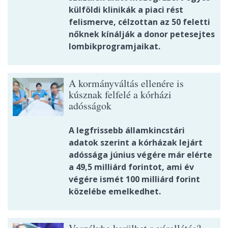
külföldi klinikák a piaci rést
felismerve, célzottan az 50 feletti
nőknek kínálják a donor petesejtes
lombikprogramjaikat.
A kormányváltás ellenére is
kúsznak felfelé a kórházi
adósságok
A legfrissebb államkincstári
adatok szerint a kórházak lejárt
adóssága június végére már elérte
a 49,5 milliárd forintot, ami év
végére ismét 100 milliárd forint
közelébe emelkedhet.