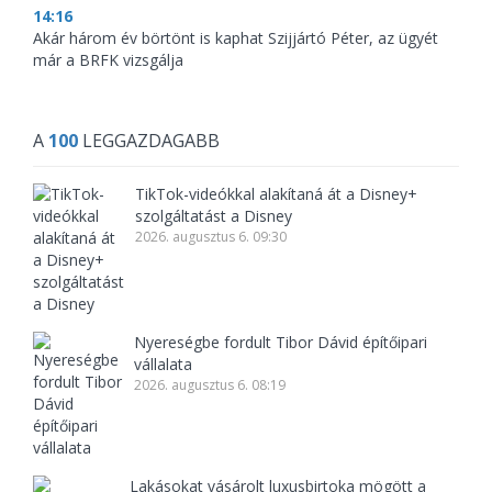
14:16
Akár három év börtönt is kaphat Szijjártó Péter, az ügyét
már a BRFK vizsgálja
A
100
LEGGAZDAGABB
TikTok-videókkal alakítaná át a Disney+
szolgáltatást a Disney
2026. augusztus 6. 09:30
Nyereségbe fordult Tibor Dávid építőipari
vállalata
2026. augusztus 6. 08:19
Lakásokat vásárolt luxusbirtoka mögött a