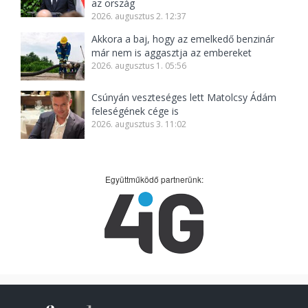
az ország
2026. augusztus 2. 12:37
Akkora a baj, hogy az emelkedő benzinár
már nem is aggasztja az embereket
2026. augusztus 1. 05:56
Csúnyán veszteséges lett Matolcsy Ádám
feleségének cége is
2026. augusztus 3. 11:02
Együttműködő partnerünk: