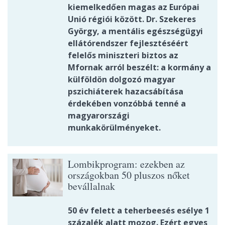
kiemelkedően magas az Európai
Unió régiói között. Dr. Szekeres
György, a mentális egészségügyi
ellátórendszer fejlesztéséért
felelős miniszteri biztos az
Mfornak arról beszélt: a kormány a
külföldön dolgozó magyar
pszichiáterek hazacsábítása
érdekében vonzóbbá tenné a
magyarországi
munkakörülményeket.
Lombikprogram: ezekben az
országokban 50 pluszos nőket
bevállalnak
50 év felett a teherbeesés esélye 1
százalék alatt mozog. Ezért egyes