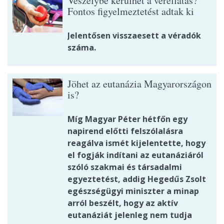
Veszélybe kerülhet a vérellátás?
Fontos figyelmeztetést adtak ki
Jelentősen visszaesett a véradók
száma.
Jöhet az eutanázia Magyarországon
is?
Míg Magyar Péter hétfőn egy
napirend előtti felszólalásra
reagálva ismét kijelentette, hogy
el fogják indítani az eutanáziáról
szóló szakmai és társadalmi
egyeztetést, addig Hegedűs Zsolt
egészségügyi miniszter a minap
arról beszélt, hogy az aktív
eutanáziát jelenleg nem tudja