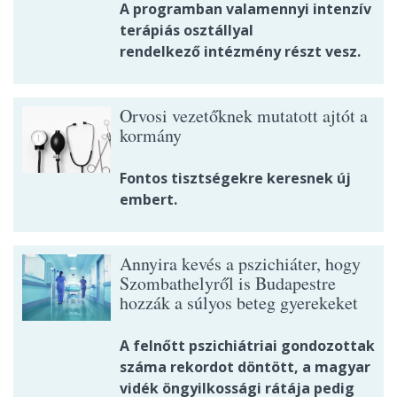
A programban valamennyi intenzív
terápiás osztállyal
rendelkező intézmény részt vesz.
Orvosi vezetőknek mutatott ajtót a
kormány
Fontos tisztségekre keresnek új
embert.
Annyira kevés a pszichiáter, hogy
Szombathelyről is Budapestre
hozzák a súlyos beteg gyerekeket
A felnőtt pszichiátriai gondozottak
száma rekordot döntött, a magyar
vidék öngyilkossági rátája pedig