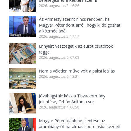
befellegezhet a Reuters szerint
2026. augusztus 2. 16:26
Az Amnesty szerint nincs rendben, ha
Magyar Péter dönt arról, hogy ki dolgozhat
a közmédiánál
2026. augusztus 5. 17:17
Ennyiért vesztegetik az eurót csütörtök
reggel
2026. augusztus 6. 07:08
Nem a véletlen műve volt a paksi leállás
2026. augusztus 6. 13:21
Jóváhagyták: kész a Tisza-kormány
jelentése, Orbán Anitán a sor
2026. augusztus 4. 06:58
Magyar Péter újabb bejelentése az
áramhiányról: hatalmas spórolásba kezdett