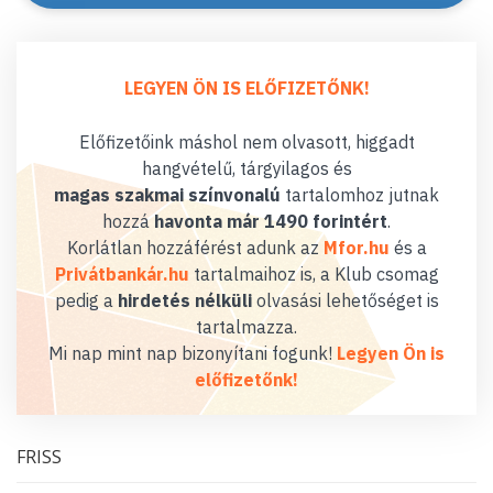
LEGYEN ÖN IS ELŐFIZETŐNK!
Előfizetőink máshol nem olvasott, higgadt
hangvételű, tárgyilagos és
magas szakmai színvonalú
tartalomhoz jutnak
hozzá
havonta már 1490 forintért
.
Korlátlan hozzáférést adunk az
Mfor.hu
és a
Privátbankár.hu
tartalmaihoz is, a Klub csomag
pedig a
hirdetés nélküli
olvasási lehetőséget is
tartalmazza.
Mi nap mint nap bizonyítani fogunk!
Legyen Ön is
előfizetőnk!
FRISS