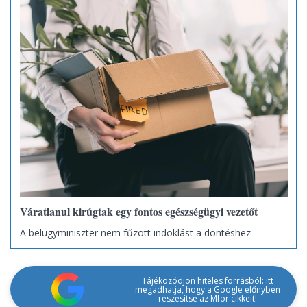
Váratlanul kirúgtak egy fontos egészségügyi vezetőt
A belügyminiszter nem fűzött indoklást a döntéshez
Tájékozódjon hiteles forrásból: itt
megadhatja, hogy a Google előnyben
részesítse az Mfor cikkeit!