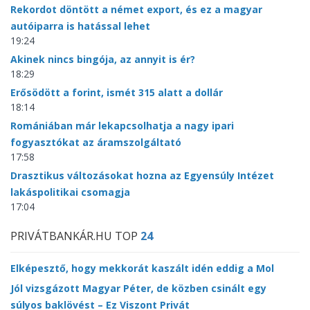
Rekordot döntött a német export, és ez a magyar
autóiparra is hatással lehet
19:24
Akinek nincs bingója, az annyit is ér?
18:29
Erősödött a forint, ismét 315 alatt a dollár
18:14
Romániában már lekapcsolhatja a nagy ipari
fogyasztókat az áramszolgáltató
17:58
Drasztikus változásokat hozna az Egyensúly Intézet
lakáspolitikai csomagja
17:04
PRIVÁTBANKÁR.HU TOP
24
Elképesztő, hogy mekkorát kaszált idén eddig a Mol
Jól vizsgázott Magyar Péter, de közben csinált egy
súlyos baklövést – Ez Viszont Privát