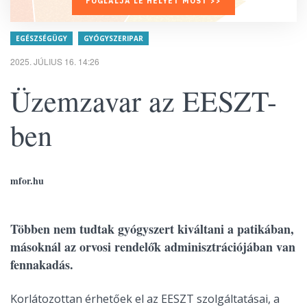
FOGLALJA LE HELYÉT MOST >>
EGÉSZSÉGÜGY
GYÓGYSZERIPAR
2025. JÚLIUS 16. 14:26
Üzemzavar az EESZT-
ben
mfor.hu
Többen nem tudtak gyógyszert kiváltani a patikában,
másoknál az orvosi rendelők adminisztrációjában van
fennakadás.
Korlátozottan érhetőek el az EESZT szolgáltatásai, a