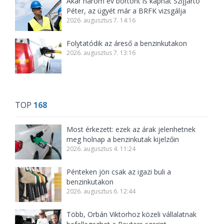
Akár három év börtönt is kaphat Szijjártó
Péter, az ügyét már a BRFK vizsgálja
2026. augusztus 7. 14:16
Folytatódik az áreső a benzinkutakon
2026. augusztus 7. 13:16
TOP
168
Most érkezett: ezek az árak jelenhetnek
meg holnap a benzinkutak kijelzőin
2026. augusztus 4. 11:24
Pénteken jön csak az igazi buli a
benzinkutakon
2026. augusztus 6. 12:44
Több, Orbán Viktorhoz közeli vállalatnak