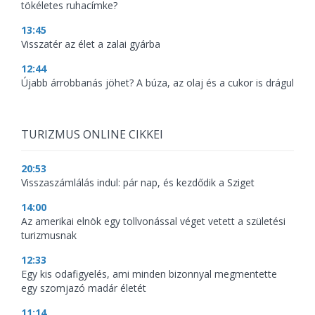
tökéletes ruhacímke?
13:45
Visszatér az élet a zalai gyárba
12:44
Újabb árrobbanás jöhet? A búza, az olaj és a cukor is drágul
TURIZMUS ONLINE CIKKEI
20:53
Visszaszámlálás indul: pár nap, és kezdődik a Sziget
14:00
Az amerikai elnök egy tollvonással véget vetett a születési
turizmusnak
12:33
Egy kis odafigyelés, ami minden bizonnyal megmentette
egy szomjazó madár életét
11:14