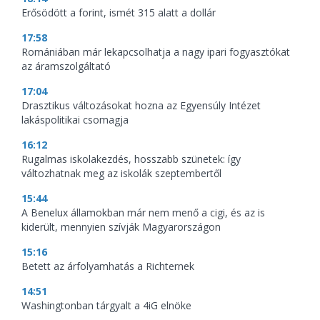
Erősödött a forint, ismét 315 alatt a dollár
17:58
Romániában már lekapcsolhatja a nagy ipari fogyasztókat
az áramszolgáltató
17:04
Drasztikus változásokat hozna az Egyensúly Intézet
lakáspolitikai csomagja
16:12
Rugalmas iskolakezdés, hosszabb szünetek: így
változhatnak meg az iskolák szeptembertől
15:44
A Benelux államokban már nem menő a cigi, és az is
kiderült, mennyien szívják Magyarországon
15:16
Betett az árfolyamhatás a Richternek
14:51
Washingtonban tárgyalt a 4iG elnöke