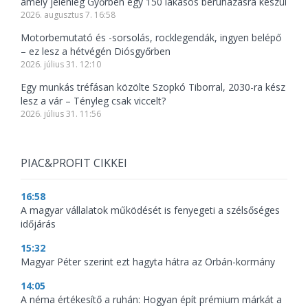
amely jelenleg Győrben egy 150 lakásos beruházásra készül
2026. augusztus 7. 16:58
Motorbemutató és -sorsolás, rocklegendák, ingyen belépő
– ez lesz a hétvégén Diósgyőrben
2026. július 31. 12:10
Egy munkás tréfásan közölte Szopkó Tiborral, 2030-ra kész
lesz a vár – Tényleg csak viccelt?
2026. július 31. 11:56
PIAC&PROFIT CIKKEI
16:58
A magyar vállalatok működését is fenyegeti a szélsőséges
időjárás
15:32
Magyar Péter szerint ezt hagyta hátra az Orbán-kormány
14:05
A néma értékesítő a ruhán: Hogyan épít prémium márkát a