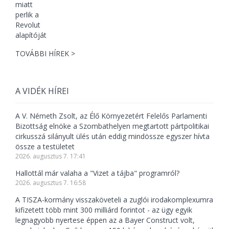
TOVÁBBI HÍREK >
A VIDÉK HÍREI
A V. Németh Zsolt, az Élő Környezetért Felelős Parlamenti
Bizottság elnöke a Szombathelyen megtartott pártpolitikai
cirkusszá silányult ülés után eddig mindössze egyszer hívta
össze a testületet
2026. augusztus 7. 17:41
Hallottál már valaha a "Vizet a tájba" programról?
2026. augusztus 7. 16:58
A TISZA-kormány visszaköveteli a zuglói irodakomplexumra
kifizetett több mint 300 milliárd forintot - az ügy egyik
legnagyobb nyertese éppen az a Bayer Construct volt,