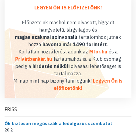
LEGYEN ÖN IS ELŐFIZETŐNK!
Előfizetőink máshol nem olvasott, higgadt
hangvételű, tárgyilagos és
magas szakmai színvonalú
tartalomhoz jutnak
hozzá
havonta már 1490 forintért
.
Korlátlan hozzáférést adunk az
Mfor.hu
és a
Privátbankár.hu
tartalmaihoz is, a Klub csomag
pedig a
hirdetés nélküli
olvasási lehetőséget is
tartalmazza.
Mi nap mint nap bizonyítani fogunk!
Legyen Ön is
előfizetőnk!
FRISS
Ők biztosan megússzák a ledolgozós szombatot
20:21