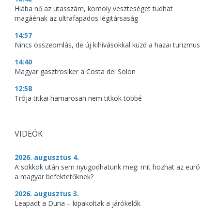
Hiába nő az utasszám, komoly veszteséget tudhat
magáénak az ultrafapados légitársaság
14:57
Nincs összeomlás, de új kihívásokkal küzd a hazai turizmus
14:40
Magyar gasztrosiker a Costa del Solon
12:58
Trója titkai hamarosan nem titkok többé
VIDEÓK
2026. augusztus 4.
A sokkok után sem nyugodhatunk meg: mit hozhat az euró
a magyar befektetőknek?
2026. augusztus 3.
Leapadt a Duna – kipakoltak a járókelők