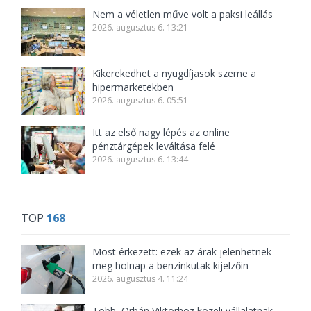
Nem a véletlen műve volt a paksi leállás
2026. augusztus 6. 13:21
Kikerekedhet a nyugdíjasok szeme a
hipermarketekben
2026. augusztus 6. 05:51
Itt az első nagy lépés az online
pénztárgépek leváltása felé
2026. augusztus 6. 13:44
TOP
168
Most érkezett: ezek az árak jelenhetnek
meg holnap a benzinkutak kijelzőin
2026. augusztus 4. 11:24
Több, Orbán Viktorhoz közeli vállalatnak