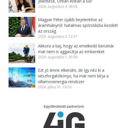
jelentése, Orbán Anitán a sor
2026. augusztus 4. 06:58
Magyar Péter újabb bejelentése az
áramhiányról: hatalmas spórolásba kezdett
az ország
2026. augusztus 2. 12:37
Akkora a baj, hogy az emelkedő benzinár
már nem is aggasztja az embereket
2026. augusztus 1. 05:56
Ezt jó lenne elkerülni, de így néz ki a
vészforgatókönyv, ha már nem bírja a
villamosenergia-rendszer
2026. július 31. 16:10
Együttműködő partnerünk: