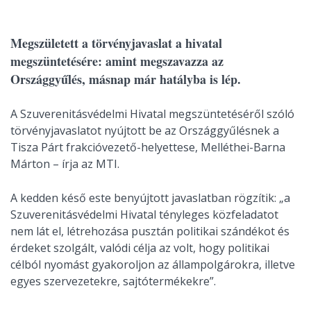
Megszületett a törvényjavaslat a hivatal
megszüntetésére: amint megszavazza az
Országgyűlés, másnap már hatályba is lép.
A Szuverenitásvédelmi Hivatal megszüntetéséről szóló
törvényjavaslatot nyújtott be az Országgyűlésnek a
Tisza Párt frakcióvezető-helyettese, Melléthei-Barna
Márton – írja az MTI.
A kedden késő este benyújtott javaslatban rögzítik: „a
Szuverenitásvédelmi Hivatal tényleges közfeladatot
nem lát el, létrehozása pusztán politikai szándékot és
érdeket szolgált, valódi célja az volt, hogy politikai
célból nyomást gyakoroljon az állampolgárokra, illetve
egyes szervezetekre, sajtótermékekre”.