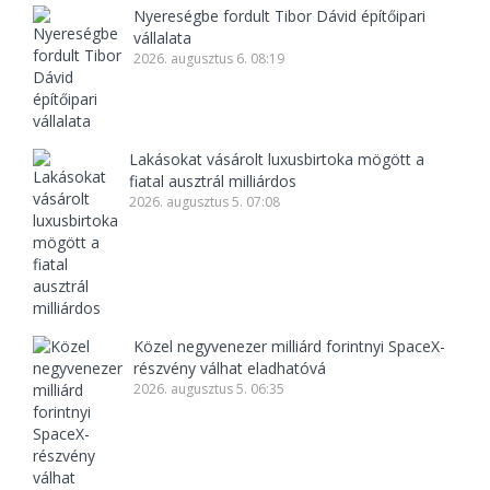
Nyereségbe fordult Tibor Dávid építőipari
vállalata
2026. augusztus 6. 08:19
Lakásokat vásárolt luxusbirtoka mögött a
fiatal ausztrál milliárdos
2026. augusztus 5. 07:08
Közel negyvenezer milliárd forintnyi SpaceX-
részvény válhat eladhatóvá
2026. augusztus 5. 06:35