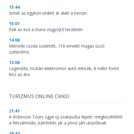
15:44
Ismét az egykori védett ár alatt a benzin
15:01
Esik az eső a Duna vízgyűjtő területén
14:06
Mérnöki csoda született, 110 emelet magas úszó
szélerőmű
13:06
Legendás, tisztán elektromos autó érkezik, 8 millió forint
lesz az ára
TURIZMUS ONLINE CIKKEI
21:41
A Robinson Tours ügye új szakaszba lépett: megkezdődött
a felszámolás, kártérítés jár a pórul járt utazóknak
16:42