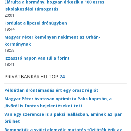
Elárulta a kormány, hogyan érkezik a 100 ezres
iskolakezdési támogatás
20:01
Fordulat a lipcsei drónügyben
19:44
Magyar Péter keményen nekiment az Orbán-
kormánynak
18:58
Izzasztó napon van túl a forint
18:41
PRIVÁTBANKÁR.HU TOP
24
Példátlan dróntámadás ért egy orosz régiót
Magyar Péter óvatosan optimista Paks kapcsán, a
jövőről is fontos bejelentéseket tett
Van egy szerencse is a paksi leállásban, aminek az ipar
örülhet
Bemondták a svájci elemzők: mutatós tűzijáték érik az