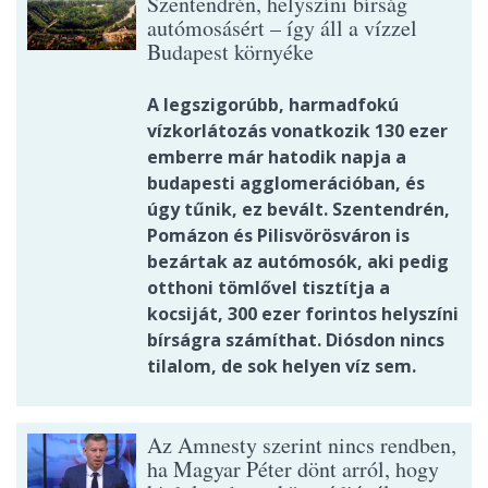
Szentendrén, helyszíni bírság
autómosásért – így áll a vízzel
Budapest környéke
A legszigorúbb, harmadfokú
vízkorlátozás vonatkozik 130 ezer
emberre már hatodik napja a
budapesti agglomerációban, és
úgy tűnik, ez bevált. Szentendrén,
Pomázon és Pilisvörösváron is
bezártak az autómosók, aki pedig
otthoni tömlővel tisztítja a
kocsiját, 300 ezer forintos helyszíni
bírságra számíthat. Diósdon nincs
tilalom, de sok helyen víz sem.
Az Amnesty szerint nincs rendben,
ha Magyar Péter dönt arról, hogy