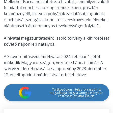
Melléthei-Barna hozzátette: a hivatal „semmilyen valódi
feladattal nem bír a közjogi rendszerben, pusztán
közpénznyelő, illetve a polgárok zaklatását, jogainak
csorbítását szolgálja, koholt összeesküvés-elméleteket
alátámasztó áltudományos tevékenységet folytat”.
A hivatal megszüntetéséről szóló törvény a kihirdetését
követő napon lép hatályba.
A Szuverenitásvédelmi Hivatal 2024. február 1-jétől
működik Magyarországon, vezetője Lánczi Tamás. A
szervezet létrehozását az alaptörvény 2023. december
12-én elfogadott módosítása tette lehetővé.
Tájékozódjon hiteles forrásból: itt
megadhatja, hogy a Google előnyben
részesítse az Mfor cikkeit!