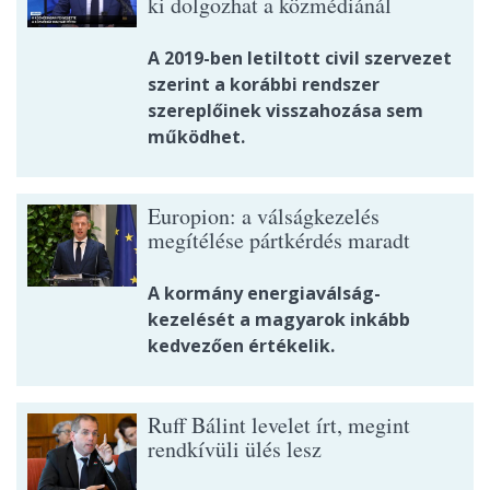
ki dolgozhat a közmédiánál
A 2019-ben letiltott civil szervezet
szerint a korábbi rendszer
szereplőinek visszahozása sem
működhet.
Europion: a válságkezelés
megítélése pártkérdés maradt
A kormány energiaválság-
kezelését a magyarok inkább
kedvezően értékelik.
Ruff Bálint levelet írt, megint
rendkívüli ülés lesz