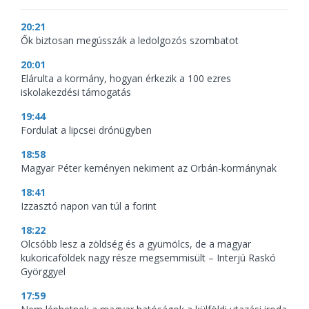
20:21
Ők biztosan megússzák a ledolgozós szombatot
20:01
Elárulta a kormány, hogyan érkezik a 100 ezres
iskolakezdési támogatás
19:44
Fordulat a lipcsei drónügyben
18:58
Magyar Péter keményen nekiment az Orbán-kormánynak
18:41
Izzasztó napon van túl a forint
18:22
Olcsóbb lesz a zöldség és a gyümölcs, de a magyar
kukoricaföldek nagy része megsemmisült – Interjú Raskó
Györggyel
17:59