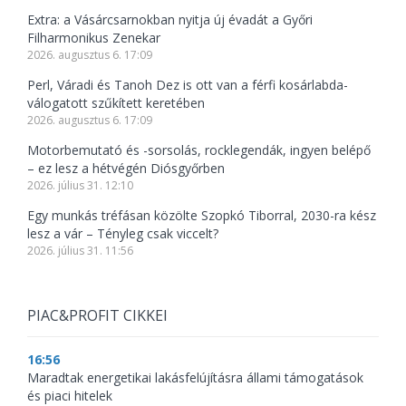
Extra: a Vásárcsarnokban nyitja új évadát a Győri
Filharmonikus Zenekar
2026. augusztus 6. 17:09
Perl, Váradi és Tanoh Dez is ott van a férfi kosárlabda-
válogatott szűkített keretében
2026. augusztus 6. 17:09
Motorbemutató és -sorsolás, rocklegendák, ingyen belépő
– ez lesz a hétvégén Diósgyőrben
2026. július 31. 12:10
Egy munkás tréfásan közölte Szopkó Tiborral, 2030-ra kész
lesz a vár – Tényleg csak viccelt?
2026. július 31. 11:56
PIAC&PROFIT CIKKEI
16:56
Maradtak energetikai lakásfelújításra állami támogatások
és piaci hitelek