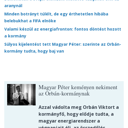
aranynál
Minden botrányt túlélt, de egy érthetetlen hibába
belebukhat a FIFA elnöke
Valami készül az energiafronton: fontos döntést hozott
a kormány
Súlyos kijelentést tett Magyar Péter: szerinte az Orbán-
kormány tudta, hogy baj van
Magyar Péter keményen nekiment
az Orbán-kormánynak
Azzal vádolta meg Orbán Viktort a
kormányfő, hogy elődje tudta, a
magyar energiarendszer a
végnapjait éli, az összedőlés