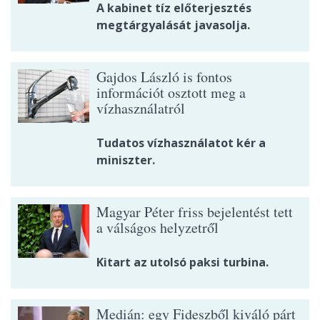
A kabinet tíz előterjesztés
megtárgyalását javasolja.
Gajdos László is fontos
információt osztott meg a
vízhasználatról
Tudatos vízhasználatot kér a
miniszter.
Magyar Péter friss bejelentést tett
a válságos helyzetről
Kitart az utolsó paksi turbina.
Medián: egy Fideszből kiváló párt