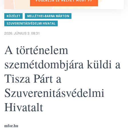
FOGLALJA LE HELYÉT MOST >>
KÖZÉLET
MELLÉTHEI-BARNA MÁRTON
SZUVERENITÁSVÉDELMI HIVATAL
2026. JÚNIUS 3. 08:31
A történelem
szemétdombjára küldi a
Tisza Párt a
Szuverenitásvédelmi
Hivatalt
mfor.hu