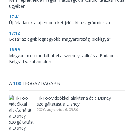
Nem léphetnek a magyar hatóságok a külföldi utazási iroda
ügyében
17:41
Új feladatokra új embereket jelölt ki az agrárminiszter
17:12
Bezár az egyik legnagyobb magyarországi bicikligyár
16:59
Megvan, mikor indulhat el a személyszállítás a Budapest–
Belgrád vasútvonalon
A
100
LEGGAZDAGABB
TikTok-videókkal alakítaná át a Disney+
szolgáltatást a Disney
2026. augusztus 6. 09:30