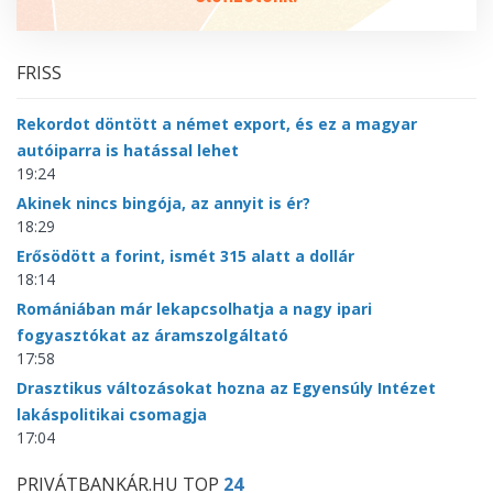
FRISS
Rekordot döntött a német export, és ez a magyar
autóiparra is hatással lehet
19:24
Akinek nincs bingója, az annyit is ér?
18:29
Erősödött a forint, ismét 315 alatt a dollár
18:14
Romániában már lekapcsolhatja a nagy ipari
fogyasztókat az áramszolgáltató
17:58
Drasztikus változásokat hozna az Egyensúly Intézet
lakáspolitikai csomagja
17:04
PRIVÁTBANKÁR.HU TOP
24