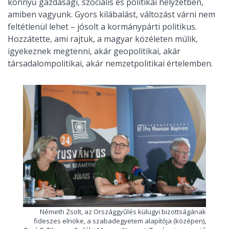
könnyű gazdasági, szociális és politikai helyzetben,
amiben vagyunk. Gyors kilábalást, változást várni nem
feltétlenül lehet – jósolt a kormánypárti politikus.
Hozzátette, ami rajtuk, a magyar közéleten múlik,
igyekeznek megtenni, akár geopolitikai, akár
társadalompolitikai, akár nemzetpolitikai értelemben.
Németh Zsolt, az Országgyűlés külügyi bizottságának
fideszes elnöke, a szabadegyetem alapítója (középen),