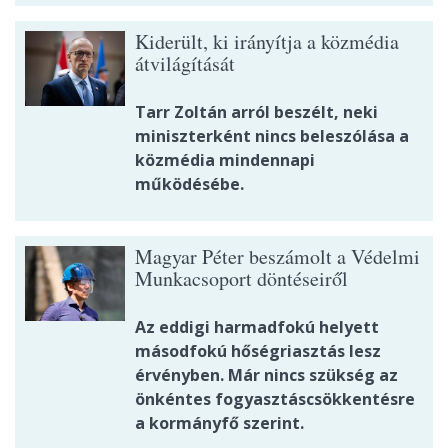
Kiderült, ki irányítja a közmédia
átvilágítását
Tarr Zoltán arról beszélt, neki
miniszterként nincs beleszólása a
közmédia mindennapi
működésébe.
Magyar Péter beszámolt a Védelmi
Munkacsoport döntéseiről
Az eddigi harmadfokú helyett
másodfokú hőségriasztás lesz
érvényben. Már nincs szükség az
önkéntes fogyasztáscsökkentésre
a kormányfő szerint.