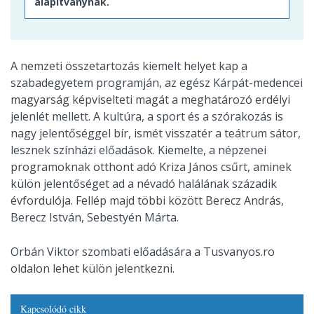
alapítványnak.
A nemzeti összetartozás kiemelt helyet kap a
szabadegyetem programján, az egész Kárpát-medencei
magyarság képviselteti magát a meghatározó erdélyi
jelenlét mellett. A kultúra, a sport és a szórakozás is
nagy jelentőséggel bír, ismét visszatér a teátrum sátor,
lesznek színházi előadások. Kiemelte, a népzenei
programoknak otthont adó Kriza János csűrt, aminek
külön jelentőséget ad a névadó halálának századik
évfordulója. Fellép majd többi között Berecz András,
Berecz István, Sebestyén Márta.
Orbán Viktor szombati előadására a Tusvanyos.ro
oldalon lehet külön jelentkezni.
Kapcsolódó cikk