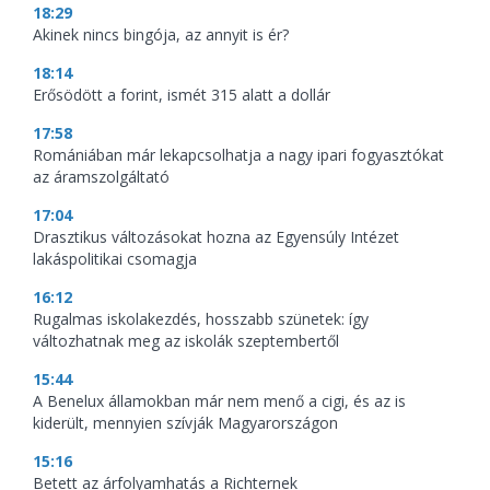
18:29
Akinek nincs bingója, az annyit is ér?
18:14
Erősödött a forint, ismét 315 alatt a dollár
17:58
Romániában már lekapcsolhatja a nagy ipari fogyasztókat
az áramszolgáltató
17:04
Drasztikus változásokat hozna az Egyensúly Intézet
lakáspolitikai csomagja
16:12
Rugalmas iskolakezdés, hosszabb szünetek: így
változhatnak meg az iskolák szeptembertől
15:44
A Benelux államokban már nem menő a cigi, és az is
kiderült, mennyien szívják Magyarországon
15:16
Betett az árfolyamhatás a Richternek