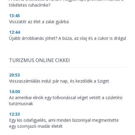
tökéletes ruhacímke?
13:45
Visszatér az élet a zalai gyárba
12:44
Újabb árrobbanás jöhet? A búza, az olaj és a cukor is drágul
TURIZMUS ONLINE CIKKEI
20:53
Visszaszámlálás indul: pár nap, és kezdődik a Sziget
14:00
Az amerikai elnök egy tollvonással véget vetett a születési
turizmusnak
12:33
Egy kis odafigyelés, ami minden bizonnyal megmentette
egy szomjazó madár életét