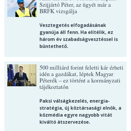
Szijjártó Péter, az ügyét már a
BRFK vizsgálja
Vesztegetés elfogadásának
gyanúja áll fenn. Ha elítélik, ez
három év szabadságvesztéssel is
büntethető.
500 milliárd forint feletti kár érheti
idén a gazdákat, léptek Magyar
Péterék – ez történt a kormányzati
tájékoztatón
Paksi válságkezelés, energia-
stratégia, új köztársasági elnök, a
közmédia egyre nagyobb vitát
kiváltó átszervezése.