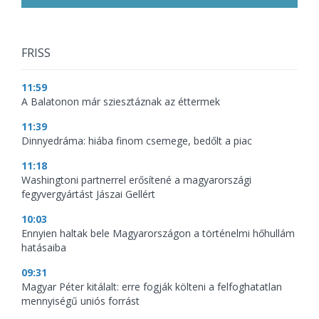
FRISS
11:59
A Balatonon már sziesztáznak az éttermek
11:39
Dinnyedráma: hiába finom csemege, bedőlt a piac
11:18
Washingtoni partnerrel erősítené a magyarországi
fegyvergyártást Jászai Gellért
10:03
Ennyien haltak bele Magyarországon a történelmi hőhullám
hatásaiba
09:31
Magyar Péter kitálalt: erre fogják költeni a felfoghatatlan
mennyiségű uniós forrást