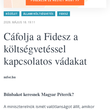
FOGLALJA LE HELYÉT MOST >>
KÖZÉLET
ÁLLAMI KÖLTSÉGVETÉS
FIDESZ
2026. MÁJUS 18. 19:11
Cáfolja a Fidesz a
költségvetéssel
kapcsolatos vádakat
mfor.hu
Bűnbakot keresnek Magyar Péterék?
A miniszterelnök ismét valótlanságot állít, amikor