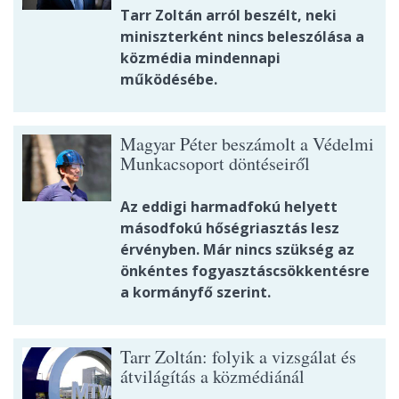
Tarr Zoltán arról beszélt, neki
miniszterként nincs beleszólása a
közmédia mindennapi
működésébe.
Magyar Péter beszámolt a Védelmi
Munkacsoport döntéseiről
Az eddigi harmadfokú helyett
másodfokú hőségriasztás lesz
érvényben. Már nincs szükség az
önkéntes fogyasztáscsökkentésre
a kormányfő szerint.
Tarr Zoltán: folyik a vizsgálat és
átvilágítás a közmédiánál