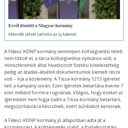
Erről döntött a Magyar-kormány
Második ülését tartotta az új kabinet.
A Fidesz-KDNP kormány semmilyen költségvetési tételt
nem titkolt el, a tárca költségvetése nyilvános volt, a
miniszterelnök által hivatkozott fizetési kötelezettség
pedig az átadás-átvételi dokumentumok kiemelt része
volt – írja a közlemény. A Tisza-kormány 1213 ígéretet
tett a kampány során. Ezen ígéretek betartása évente 7
ezer milliárd forintra rúgnának. Világos, hogy ezeket az
ígéreteket nem fogja tudni a Tisza-kormány betartani,
megszorításokra készülnek, ezért bűnbakot keresnek.
A Fidesz-KDNP kormány jó állapotban adta át a
kormányzást. A költségvetés stabil, a foglalkoztatási