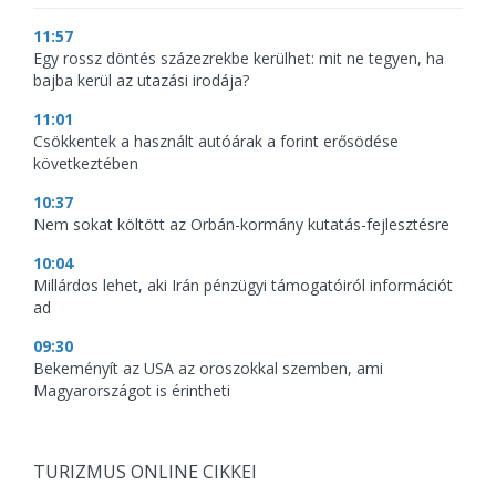
11:57
Egy rossz döntés százezrekbe kerülhet: mit ne tegyen, ha
bajba kerül az utazási irodája?
11:01
Csökkentek a használt autóárak a forint erősödése
következtében
10:37
Nem sokat költött az Orbán-kormány kutatás-fejlesztésre
10:04
Millárdos lehet, aki Irán pénzügyi támogatóiról információt
ad
09:30
Bekeményít az USA az oroszokkal szemben, ami
Magyarországot is érintheti
TURIZMUS ONLINE CIKKEI