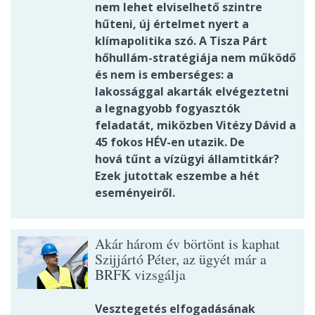
nem lehet elviselhető szintre
hűteni, új értelmet nyert a
klímapolitika szó. A Tisza Párt
hőhullám-stratégiája nem működő
és nem is emberséges: a
lakossággal akarták elvégeztetni
a legnagyobb fogyasztók
feladatát, miközben Vitézy Dávid a
45 fokos HÉV-en utazik. De
hová tűnt a vízügyi államtitkár?
Ezek jutottak eszembe a hét
eseményeiről.
Akár három év börtönt is kaphat
Szijjártó Péter, az ügyét már a
BRFK vizsgálja
Vesztegetés elfogadásának