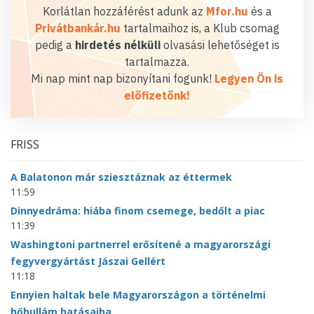
Korlátlan hozzáférést adunk az
Mfor.hu
és a
Privátbankár.hu
tartalmaihoz is, a Klub csomag
pedig a
hirdetés nélküli
olvasási lehetőséget is
tartalmazza.
Mi nap mint nap bizonyítani fogunk!
Legyen Ön is
előfizetőnk!
FRISS
A Balatonon már sziesztáznak az éttermek
11:59
Dinnyedráma: hiába finom csemege, bedőlt a piac
11:39
Washingtoni partnerrel erősítené a magyarországi
fegyvergyártást Jászai Gellért
11:18
Ennyien haltak bele Magyarországon a történelmi
hőhullám hatásaiba