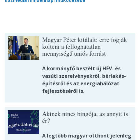
közmédia mindennapi működésébe
Magyar Péter kitálalt: erre fogják
költeni a felfoghatatlan
mennyiségű uniós forrást
A kormányfő beszélt új HÉV- és
vasúti szerelvényekről, bérlakás-
építésről és az energiahálózat
fejlesztéséről is.
Akinek nincs bingója, az annyit is
ér?
A legtöbb magyar otthont jelenleg