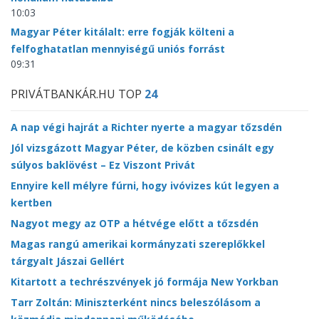
10:03
Magyar Péter kitálalt: erre fogják költeni a
felfoghatatlan mennyiségű uniós forrást
09:31
PRIVÁTBANKÁR.HU TOP
24
A nap végi hajrát a Richter nyerte a magyar tőzsdén
Jól vizsgázott Magyar Péter, de közben csinált egy
súlyos baklövést – Ez Viszont Privát
Ennyire kell mélyre fúrni, hogy ivóvizes kút legyen a
kertben
Nagyot megy az OTP a hétvége előtt a tőzsdén
Magas rangú amerikai kormányzati szereplőkkel
tárgyalt Jászai Gellért
Kitartott a techrészvények jó formája New Yorkban
Tarr Zoltán: Miniszterként nincs beleszólásom a