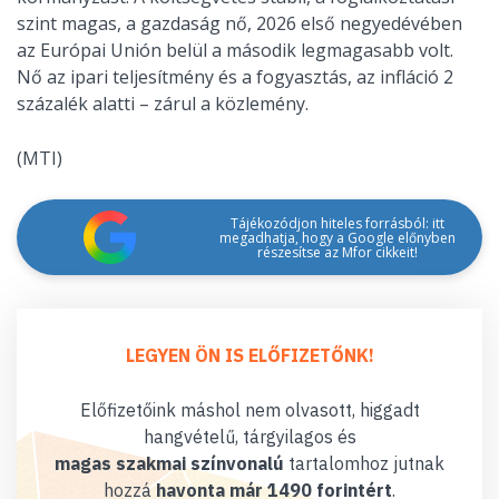
szint magas, a gazdaság nő, 2026 első negyedévében
az Európai Unión belül a második legmagasabb volt.
Nő az ipari teljesítmény és a fogyasztás, az infláció 2
százalék alatti – zárul a közlemény.
(MTI)
Tájékozódjon hiteles forrásból: itt
megadhatja, hogy a Google előnyben
részesítse az Mfor cikkeit!
LEGYEN ÖN IS ELŐFIZETŐNK!
Előfizetőink máshol nem olvasott, higgadt
hangvételű, tárgyilagos és
magas szakmai színvonalú
tartalomhoz jutnak
hozzá
havonta már 1490 forintért
.