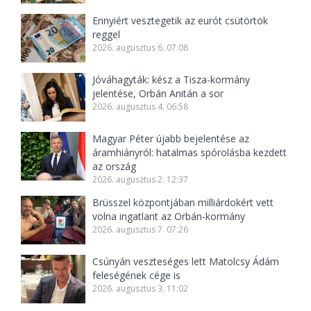
Ennyiért vesztegetik az eurót csütörtök
reggel
2026. augusztus 6. 07:08
Jóváhagyták: kész a Tisza-kormány
jelentése, Orbán Anitán a sor
2026. augusztus 4. 06:58
Magyar Péter újabb bejelentése az
áramhiányról: hatalmas spórolásba kezdett
az ország
2026. augusztus 2. 12:37
Brüsszel központjában milliárdokért vett
volna ingatlant az Orbán-kormány
2026. augusztus 7. 07:26
Csúnyán veszteséges lett Matolcsy Ádám
feleségének cége is
2026. augusztus 3. 11:02