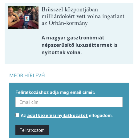
Brüsszel központjában
milliárdokért vett volna ingatlant
az Orbán-kormány
A magyar gasztronómiát
népszerűsítő luxuséttermet is
nyitottak volna.
MFOR HÍRLEVÉL
Feliratkozáshoz adja meg email címét:
Az
elfogadom.
adatkezelési nyilatkozatot
Feliratkozom