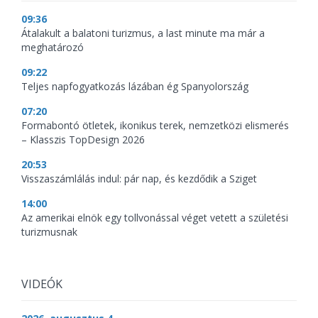
09:36
Átalakult a balatoni turizmus, a last minute ma már a
meghatározó
09:22
Teljes napfogyatkozás lázában ég Spanyolország
07:20
Formabontó ötletek, ikonikus terek, nemzetközi elismerés
– Klasszis TopDesign 2026
20:53
Visszaszámlálás indul: pár nap, és kezdődik a Sziget
14:00
Az amerikai elnök egy tollvonással véget vetett a születési
turizmusnak
VIDEÓK