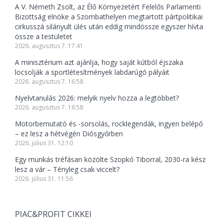
A V. Németh Zsolt, az Élő Környezetért Felelős Parlamenti
Bizottság elnöke a Szombathelyen megtartott pártpolitikai
cirkusszá silányult ülés után eddig mindössze egyszer hívta
össze a testületet
2026. augusztus 7. 17:41
A minisztérium azt ajánlja, hogy saját kútból éjszaka
locsolják a sportlétesítmények labdarúgó pályáit
2026. augusztus 7. 16:58
Nyelvtanulás 2026: melyik nyelv hozza a legtöbbet?
2026. augusztus 7. 16:58
Motorbemutató és -sorsolás, rocklegendák, ingyen belépő
– ez lesz a hétvégén Diósgyőrben
2026. július 31. 12:10
Egy munkás tréfásan közölte Szopkó Tiborral, 2030-ra kész
lesz a vár – Tényleg csak viccelt?
2026. július 31. 11:56
PIAC&PROFIT CIKKEI