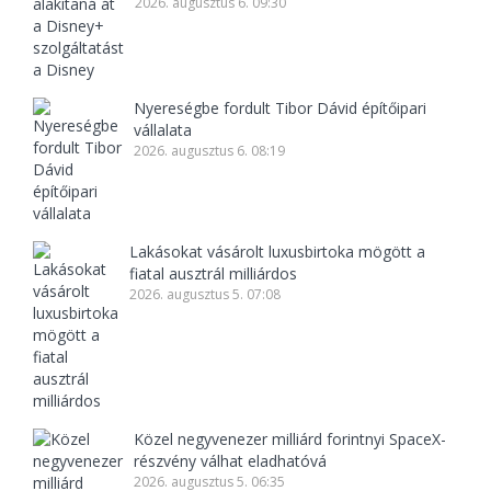
2026. augusztus 6. 09:30
Nyereségbe fordult Tibor Dávid építőipari
vállalata
2026. augusztus 6. 08:19
Lakásokat vásárolt luxusbirtoka mögött a
fiatal ausztrál milliárdos
2026. augusztus 5. 07:08
Közel negyvenezer milliárd forintnyi SpaceX-
részvény válhat eladhatóvá
2026. augusztus 5. 06:35