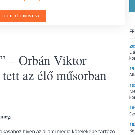
 LE HELYÉT MOST >>
FR
20
El
” – Orbán Viktor
ko
19
t tett az élő műsorban
Al
19
Me
ko
18
Sz
 meg.
18
Re
okásához híven az állami média kötelékébe tartózó