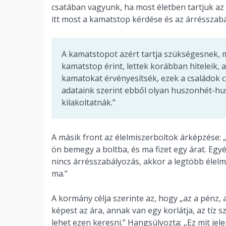
csatában vagyunk, ha most életben tartjuk az 
itt most a kamatstop kérdése és az árrésszabá
A kamatstopot azért tartja szükségesnek, 
kamatstop érint, lettek korábban hiteleik,
kamatokat érvényesítsék, ezek a családok
adataink szerint ebből olyan huszonhét-h
kilakoltatnák.”
A másik front az élelmiszerboltok árképzése:
ön bemegy a boltba, és ma fizet egy árat. Eg
nincs árrésszabályozás, akkor a legtöbb élelm
ma.”
A kormány célja szerinte az, hogy „az a pénz, a
képest az ára, annak van egy korlátja, az tíz 
lehet ezen keresni.” Hangsúlyozta: „Ez mit jelen