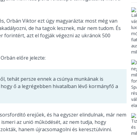
és, Orbán Viktor ezt úgy magyarázta: most még van
akadályozni, de ha tagok lesznek, már nem tudom. És
 forintért, azt el fogják végezni az ukránok 500
Orbán előre jelezte:
ből, tehát persze ennek a csúnya munkának is
, hogy ő a legrégebben hivatalban lévő kormányfő a
 sorsfordító erejűek, és ha egyszer elindulnak, már nem
em ismeri az unió működését, az nem tudja, hogy
szokták, hanem újracsomagolni és keresztülvinni.