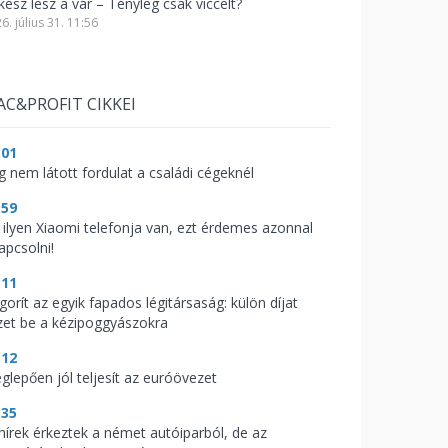
kész lesz a vár – Tényleg csak viccelt?
6. július 31. 11:56
AC&PROFIT CIKKEI
:01
g nem látott fordulat a családi cégeknél
:59
 ilyen Xiaomi telefonja van, ezt érdemes azonnal
apcsolni!
:11
gorít az egyik fapados légitársaság: külön díjat
zet be a kézipoggyászokra
:12
glepően jól teljesít az euróövezet
:35
 hírek érkeztek a német autóiparból, de az