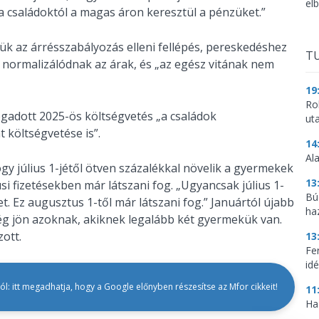
el
a családoktól a magas áron keresztül a pénzüket.”
ük az árrésszabályozás elleni fellépés, pereskedéshez
TU
 normalizálódnak az árak, és „az egész vitának nem
19
Ro
ogadott 2025-ös költségvetés „a családok
ut
 költségvetése is”.
14
Al
gy július 1-jétől ötven százalékkal növelik a gyermekek
13
 fizetésekben már látszani fog. „Ugyancsak július 1-
Bú
. Ez augusztus 1-től már látszani fog.” Januártól újabb
ha
ég jön azoknak, akiknek legalább két gyermekük van.
zott.
13
Fe
idé
l: itt megadhatja, hogy a Google előnyben részesítse az Mfor cikkeit!
11
Ha