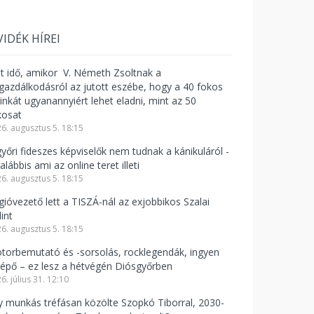
VIDÉK HÍREI
lt idő, amikor V. Németh Zsoltnak a
zgazdálkodásról az jutott eszébe, hogy a 40 fokos
linkát ugyanannyiért lehet eladni, mint az 50
kosat
6. augusztus 5. 18:15
győri fideszes képviselők nem tudnak a kánikuláról -
alábbis ami az online teret illeti
6. augusztus 5. 18:15
gióvezető lett a TISZÁ-nál az exjobbikos Szalai
int
6. augusztus 5. 18:15
torbemutató és -sorsolás, rocklegendák, ingyen
lépő – ez lesz a hétvégén Diósgyőrben
6. július 31. 12:10
y munkás tréfásan közölte Szopkó Tiborral, 2030-