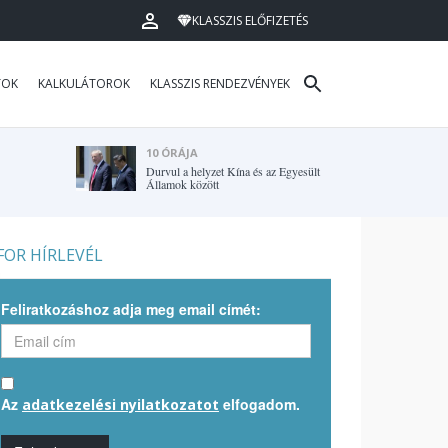
KLASSZIS ELŐFIZETÉS
TOK
KALKULÁTOROK
KLASSZIS RENDEZVÉNYEK
10 ÓRÁJA
Durvul a helyzet Kína és az Egyesült
Államok között
OR HÍRLEVÉL
Feliratkozáshoz adja meg email címét:
Az
elfogadom.
adatkezelési nyilatkozatot