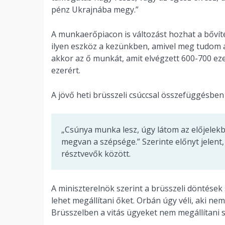
pénz Ukrajnába megy.”
A munkaerőpiacon is változást hozhat a bővít
ilyen eszköz a kezünkben, amivel meg tudom 
akkor az ő munkát, amit elvégzett 600-700 ezer
ezerért.
A jövő heti brüsszeli csúccsal összefüggésben 
„Csúnya munka lesz, úgy látom az előjelek
megvan a szépsége.” Szerinte előnyt jelent
résztvevők között.
A miniszterelnök szerint a brüsszeli döntések
lehet megállítani őket. Orbán úgy véli, aki n
Brüsszelben a vitás ügyeket nem megállítani 