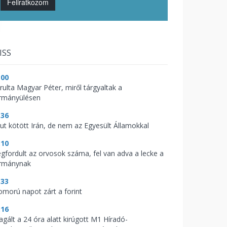
Feliratkozom
ISS
:00
árulta Magyar Péter, miről tárgyaltak a
rmányülésen
:36
kut kötött Irán, de nem az Egyesült Államokkal
:10
gfordult az orvosok száma, fel van adva a lecke a
rmánynak
:33
omorú napot zárt a forint
:16
agált a 24 óra alatt kirúgott M1 Híradó-