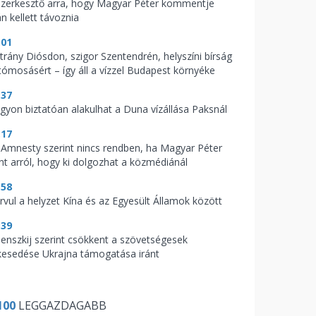
szerkesztő arra, hogy Magyar Péter kommentje
n kellett távoznia
:01
trány Diósdon, szigor Szentendrén, helyszíni bírság
tómosásért – így áll a vízzel Budapest környéke
:37
gyon biztatóan alakulhat a Duna vízállása Paksnál
:17
 Amnesty szerint nincs rendben, ha Magyar Péter
nt arról, hogy ki dolgozhat a közmédiánál
:58
rvul a helyzet Kína és az Egyesült Államok között
:39
lenszkij szerint csökkent a szövetségesek
lkesedése Ukrajna támogatása iránt
100
LEGGAZDAGABB