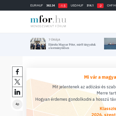
EUR/HUF
USD/HUF
CHF/H
362.34
314.1
-1.5
-2
7 ÓRÁJA
Elárulta Magyar Péter, miről tárgyaltak
a kormányülésen
Mi vár a magya
Mit jelentenek az adózási és sza
Merre tar
Hogyan érdemes gondolkodni a hosszú távú
4p
Klasszi
2026. szept