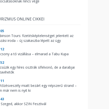
bocsátásoknak nincs vége
RIZMUS ONLINE CIKKEI
:05
binson Tours: fizetésképtelenséget jelentett az
azási iroda – új szakaszba lépett az ügy
:12
acsony a tó vizállása – elmarad a Tabu Kupa
:52
csúzik egy híres osztrák sífelvonó, de a darabjai
zavihetők
:11
rtőzésveszély miatt bezárt egy népszerű strand –
n már nem is nyit ki
:43
 Szeged, akkor SZIN Fesztivál