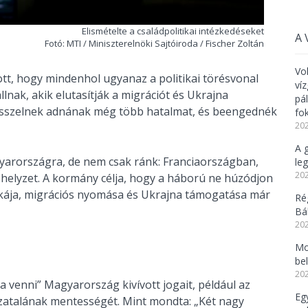
Elismételte a családpolitikai intézkedéseket
A 
Fotó: MTI / Miniszterelnöki Sajtóiroda / Fischer Zoltán
Vo
tt, hogy mindenhol ugyanaz a politikai törésvonal
ví
állnak, akik elutasítják a migrációt és Ukrajna
pá
rüsszelnek adnának még több hatalmat, és beengednék
fo
202
A 
yarországra, de nem csak ránk: Franciaországban,
leg
202
helyzet. A kormány célja, hogy a háború ne húzódjon
ikája, migrációs nyomása és Ukrajna támogatása már
Ré
Bál
202
Mo
be
202
a venni” Magyarország kivívott jogait, például az
Eg
atalának mentességét. Mint mondta: „Két nagy