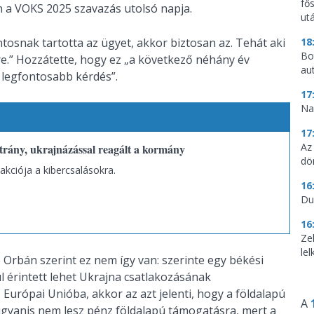
fő
n a VOKS 2025 szavazás utolsó napja.
utá
tosnak tartotta az ügyet, akkor biztosan az. Tehát aki
18
Bo
re.” Hozzátette, hogy ez „a következő néhány év
au
legfontosabb kérdés”.
17
Na
17
Az
trány, ukrajnázással reagált a kormány
dö
akciója a kibercsalásokra.
16
Du
16
Ze
le
 Orbán szerint ez nem így van: szerinte egy békési
l érintett lehet Ukrajna csatlakozásának
Európai Unióba, akkor az azt jelenti, hogy a földalapú
A
ugyanis nem lesz pénz földalapú támogatásra, mert a