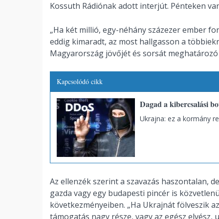
Kossuth Rádiónak adott interjút. Pénteken va
„Ha két millió, egy-néhány százezer ember fon
eddig kimaradt, az most hallgasson a többiek
Magyarország jövőjét és sorsát meghatározó 
Kapcsolódó cikk
Dagad a kibercsalási bo
Ukrajna: ez a kormány re
Az ellenzék szerint a szavazás haszontalan, de
gazda vagy egy budapesti pincér is közvetlenü
következményeiben. „Ha Ukrajnát fölveszik az 
támogatás nagy része, vagy az egész elvész, 