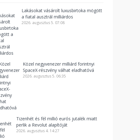
Lakásokat vásárolt luxusbirtoka mögött
a fiatal ausztrál milliárdos
2026. augusztus 5. 07:08
Közel negyvenezer milliárd forintnyi
SpaceX-részvény válhat eladhatóvá
2026. augusztus 5. 06:35
Tizenhét és fél millió eurós jutalék miatt
perlik a Revolut alapítóját
2026. augusztus 4. 14:27