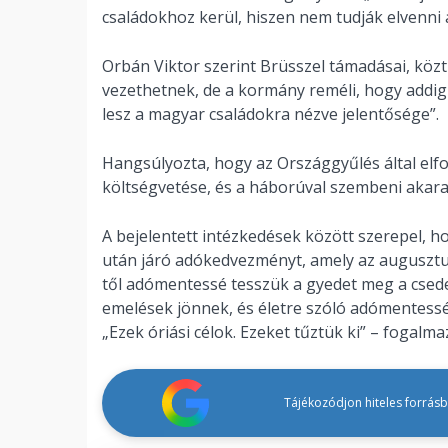
családokhoz kerül, hiszen nem tudják elvenni 
Orbán Viktor szerint Brüsszel támadásai, közt
vezethetnek, de a kormány reméli, hogy addig
lesz a magyar családokra nézve jelentősége”.
Hangsúlyozta, hogy az Országgyűlés által elf
költségvetése, és a háborúval szembeni akarat
A bejelentett intézkedések között szerepel, ho
után járó adókedvezményt, amely az augusztusi
től adómentessé tesszük a gyedet meg a csedet
emelések jönnek, és életre szóló adómentess
„Ezek óriási célok. Ezeket tűztük ki” – fogalma
Tájékozódjon hiteles forrásbó