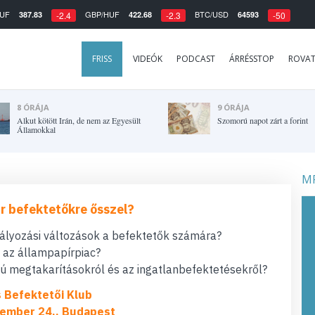
UF
GBP/HUF
BTC/USD
387.83
422.68
64593
-2.4
-2.3
-50
FRISS
VIDEÓK
PODCAST
ÁRRÉSSTOP
ROVA
8 ÓRÁJA
9 ÓRÁJA
Alkut kötött Irán, de nem az Egyesült
Szomorú napot zárt a forint
Államokkal
MF
r befektetőkre ősszel?
bályozási változások a befektetők számára?
t az állampapírpiac?
 megtakarításokról és az ingatlanbefektetésekről?
s Befektetői Klub
ember 24., Budapest