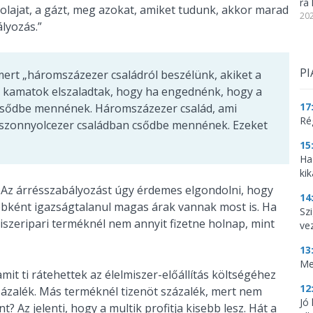
ra 
olajat, a gázt, meg azokat, amiket tudunk, akkor marad
202
lyozás.”
PI
mert „háromszázezer családról beszélünk, akiket a
 a kamatok elszaladtak, hogy ha engednénk, hogy a
17
 csődbe mennének. Háromszázezer család, ami
Ré
uszonnyolcezer családban csődbe mennének. Ezeket
15
Ha
kik
 „Az árrésszabályozást úgy érdemes elgondolni, hogy
14
yébként igazságtalanul magas árak vannak most is. Ha
Szi
iszeripari terméknél nem annyit fizetne holnap, mint
ve
13
Me
mit ti rátehettek az élelmiszer-előállítás költségéhez
12
százalék. Más terméknél tizenöt százalék, mert nem
Jó
t? Az jelenti, hogy a multik profitja kisebb lesz. Hát a