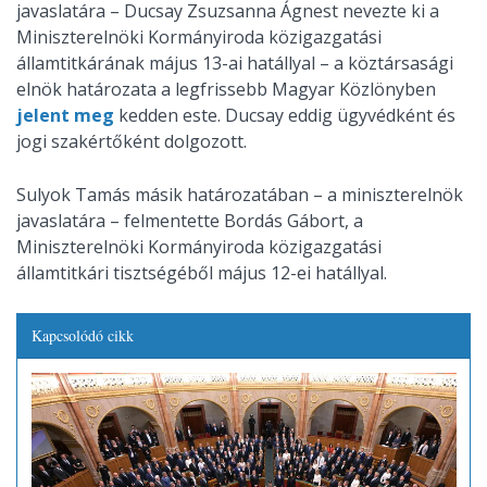
javaslatára – Ducsay Zsuzsanna Ágnest nevezte ki a
Miniszterelnöki Kormányiroda közigazgatási
államtitkárának május 13-ai hatállyal – a köztársasági
elnök határozata a legfrissebb Magyar Közlönyben
jelent meg
kedden este. Ducsay eddig ügyvédként és
jogi szakértőként dolgozott.
Sulyok Tamás másik határozatában – a miniszterelnök
javaslatára – felmentette Bordás Gábort, a
Miniszterelnöki Kormányiroda közigazgatási
államtitkári tisztségéből május 12-ei hatállyal.
Kapcsolódó cikk