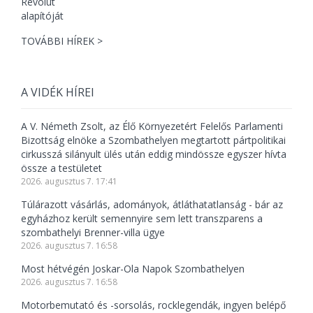
TOVÁBBI HÍREK >
A VIDÉK HÍREI
A V. Németh Zsolt, az Élő Környezetért Felelős Parlamenti
Bizottság elnöke a Szombathelyen megtartott pártpolitikai
cirkusszá silányult ülés után eddig mindössze egyszer hívta
össze a testületet
2026. augusztus 7. 17:41
Túlárazott vásárlás, adományok, átláthatatlanság - bár az
egyházhoz került semennyire sem lett transzparens a
szombathelyi Brenner-villa ügye
2026. augusztus 7. 16:58
Most hétvégén Joskar-Ola Napok Szombathelyen
2026. augusztus 7. 16:58
Motorbemutató és -sorsolás, rocklegendák, ingyen belépő