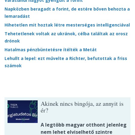
Váratlanul nagyot gyengült a forint
Napközben beragadt a forint, de estére bőven behozta a
lemaradást
Hihetetlen mit hoztak létre mesterséges intelligenciával
Tehetetlenek voltak az ukránok, célba találtak az orosz
drónok
Hatalmas pénzbüntetésre ítélték a Metát
Lehullt a lepel: ezt művelte a Richter, befutottak a friss
számok
Akinek nincs bingója, az annyit is
ér?
A legtöbb magyar otthont jelenleg
nem lehet elviselhető szintre