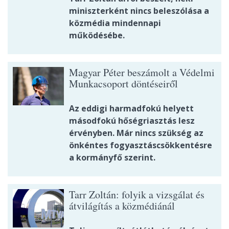
miniszterként nincs beleszólása a
közmédia mindennapi
működésébe.
Magyar Péter beszámolt a Védelmi
Munkacsoport döntéseiről
Az eddigi harmadfokú helyett
másodfokú hőségriasztás lesz
érvényben. Már nincs szükség az
önkéntes fogyasztáscsökkentésre
a kormányfő szerint.
Tarr Zoltán: folyik a vizsgálat és
átvilágítás a közmédiánál