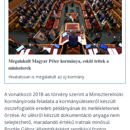
Megalakult Magyar Péter kormánya, esküt tettek a
miniszterek
Hivatalosan is megalakult az új kormány.
A vonatkozó 2018-as törvény szerint a Miniszterelnöki
Kormányiroda feladata a kormányülésekről készült
összefoglalók eredeti példányának és mellékleteinek
őrzése. Az ülésről készült dokumentáció anyaga nem
selejtezhető, maradandó értékű iratnak minősül.
Bordás Gábor államtitkárként rendkívül fontos