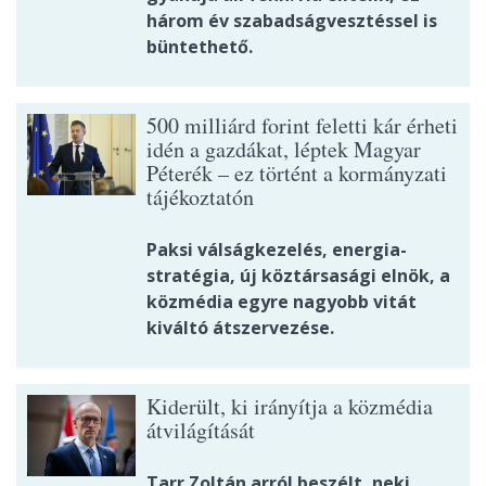
három év szabadságvesztéssel is
büntethető.
500 milliárd forint feletti kár érheti
idén a gazdákat, léptek Magyar
Péterék – ez történt a kormányzati
tájékoztatón
Paksi válságkezelés, energia-
stratégia, új köztársasági elnök, a
közmédia egyre nagyobb vitát
kiváltó átszervezése.
Kiderült, ki irányítja a közmédia
átvilágítását
Tarr Zoltán arról beszélt, neki