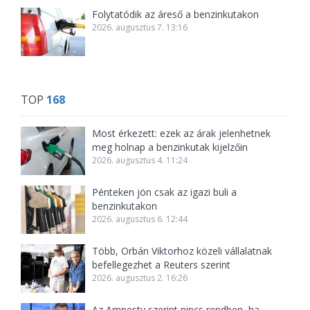
Folytatódik az áreső a benzinkutakon
2026. augusztus 7. 13:16
TOP
168
Most érkezett: ezek az árak jelenhetnek
meg holnap a benzinkutak kijelzőin
2026. augusztus 4. 11:24
Pénteken jön csak az igazi buli a
benzinkutakon
2026. augusztus 6. 12:44
Több, Orbán Viktorhoz közeli vállalatnak
befellegezhet a Reuters szerint
2026. augusztus 2. 16:26
Az Amnesty szerint nincs rendben, ha