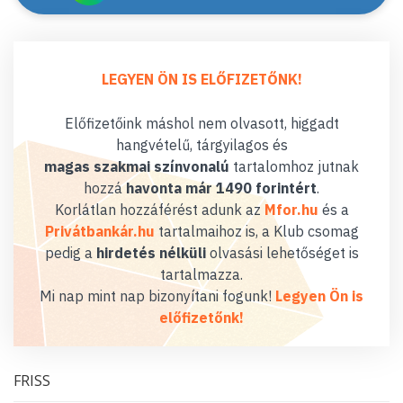
LEGYEN ÖN IS ELŐFIZETŐNK!
Előfizetőink máshol nem olvasott, higgadt
hangvételű, tárgyilagos és
magas szakmai színvonalú
tartalomhoz jutnak
hozzá
havonta már 1490 forintért
.
Korlátlan hozzáférést adunk az
Mfor.hu
és a
Privátbankár.hu
tartalmaihoz is, a Klub csomag
pedig a
hirdetés nélküli
olvasási lehetőséget is
tartalmazza.
Mi nap mint nap bizonyítani fogunk!
Legyen Ön is
előfizetőnk!
FRISS