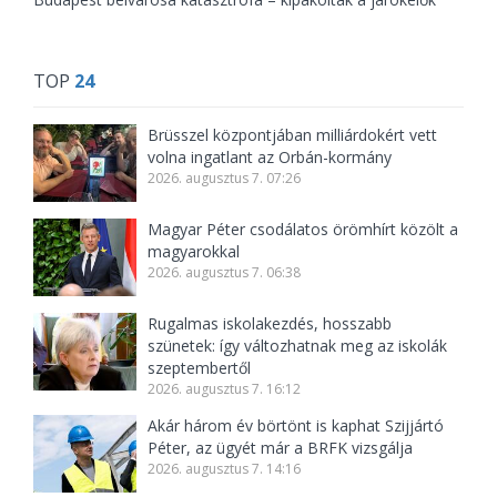
TOP
24
Brüsszel központjában milliárdokért vett
volna ingatlant az Orbán-kormány
2026. augusztus 7. 07:26
Magyar Péter csodálatos örömhírt közölt a
magyarokkal
2026. augusztus 7. 06:38
Rugalmas iskolakezdés, hosszabb
szünetek: így változhatnak meg az iskolák
szeptembertől
2026. augusztus 7. 16:12
Akár három év börtönt is kaphat Szijjártó
Péter, az ügyét már a BRFK vizsgálja
2026. augusztus 7. 14:16