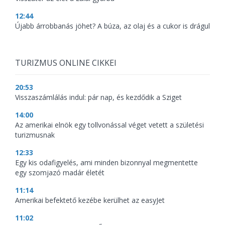
12:44
Újabb árrobbanás jöhet? A búza, az olaj és a cukor is drágul
TURIZMUS ONLINE CIKKEI
20:53
Visszaszámlálás indul: pár nap, és kezdődik a Sziget
14:00
Az amerikai elnök egy tollvonással véget vetett a születési
turizmusnak
12:33
Egy kis odafigyelés, ami minden bizonnyal megmentette
egy szomjazó madár életét
11:14
Amerikai befektető kezébe kerülhet az easyJet
11:02