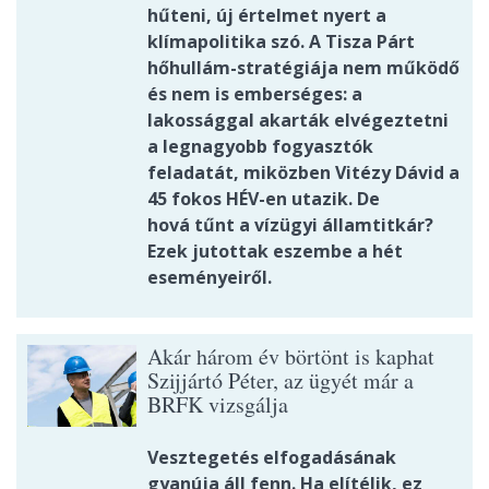
hűteni, új értelmet nyert a
klímapolitika szó. A Tisza Párt
hőhullám-stratégiája nem működő
és nem is emberséges: a
lakossággal akarták elvégeztetni
a legnagyobb fogyasztók
feladatát, miközben Vitézy Dávid a
45 fokos HÉV-en utazik. De
hová tűnt a vízügyi államtitkár?
Ezek jutottak eszembe a hét
eseményeiről.
Akár három év börtönt is kaphat
Szijjártó Péter, az ügyét már a
BRFK vizsgálja
Vesztegetés elfogadásának
gyanúja áll fenn. Ha elítélik, ez