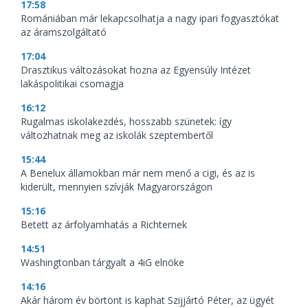
17:58
Romániában már lekapcsolhatja a nagy ipari fogyasztókat
az áramszolgáltató
17:04
Drasztikus változásokat hozna az Egyensúly Intézet
lakáspolitikai csomagja
16:12
Rugalmas iskolakezdés, hosszabb szünetek: így
változhatnak meg az iskolák szeptembertől
15:44
A Benelux államokban már nem menő a cigi, és az is
kiderült, mennyien szívják Magyarországon
15:16
Betett az árfolyamhatás a Richternek
14:51
Washingtonban tárgyalt a 4iG elnöke
14:16
Akár három év börtönt is kaphat Szijjártó Péter, az ügyét