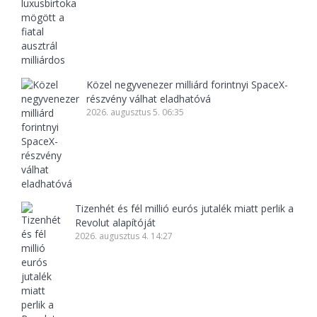
Közel negyvenezer milliárd forintnyi SpaceX-
részvény válhat eladhatóvá
2026. augusztus 5. 06:35
Tizenhét és fél millió eurós jutalék miatt perlik a
Revolut alapítóját
2026. augusztus 4. 14:27