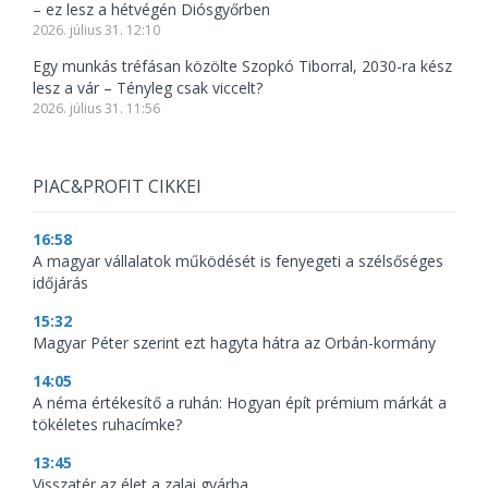
– ez lesz a hétvégén Diósgyőrben
2026. július 31. 12:10
Egy munkás tréfásan közölte Szopkó Tiborral, 2030-ra kész
lesz a vár – Tényleg csak viccelt?
2026. július 31. 11:56
PIAC&PROFIT CIKKEI
16:58
A magyar vállalatok működését is fenyegeti a szélsőséges
időjárás
15:32
Magyar Péter szerint ezt hagyta hátra az Orbán-kormány
14:05
A néma értékesítő a ruhán: Hogyan épít prémium márkát a
tökéletes ruhacímke?
13:45
Visszatér az élet a zalai gyárba