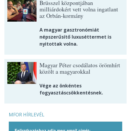
Brüsszel központjában
milliárdokért vett volna ingatlant
az Orbán-kormány
A magyar gasztronómiát
népszerűsítő luxuséttermet is
nyitottak volna.
Magyar Péter csodálatos örömhírt
közölt a magyarokkal
Vége az önkéntes
fogyasztáscsökkentésnek.
MFOR HÍRLEVÉL
Feliratkozáshoz adja meg email címét: