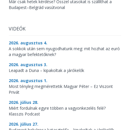
Már csak hetek kérdése? Ősszel utasokat is szállíthat a
Budapest–Belgrád vasútvonal
VIDEÓK
2026. augusztus 4.
A sokkok után sem nyugodhatunk meg: mit hozhat az euró
a magyar befektetőknek?
2026. augusztus 3.
Leapadt a Duna – kipakoltak a járókelők
2026. augusztus 1.
Most tényleg megmérettetik Magyar Péter – Ez Viszont
Privát
2026. július 28.
Miért fordulnak egyre többen a vagyonkezelés felé?
Klasszis Podcast
2026. július 27.
Budapest belvárosa katasztrófa – kipakoltak a járókelők