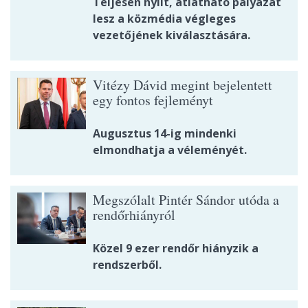
Teljesen nyílt, átlátható pályázat
lesz a közmédia végleges
vezetőjének kiválasztására.
Vitézy Dávid megint bejelentett
egy fontos fejleményt
Augusztus 14-ig mindenki
elmondhatja a véleményét.
Megszólalt Pintér Sándor utóda a
rendőrhiányról
Közel 9 ezer rendőr hiányzik a
rendszerből.