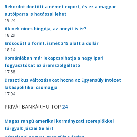
Rekordot döntött a német export, és ez a magyar
autóiparra is hatással lehet
19:24
Akinek nincs bingója, az annyit is ér?
18:29
Erősödött a forint, ismét 315 alatt a dollár
18:14
Romániában már lekapcsolhatja a nagy ipari
fogyasztókat az áramszolgáltató
17:58
Drasztikus változásokat hozna az Egyensúly Intézet
lakáspolitikai csomagja
17:04
PRIVÁTBANKÁR.HU TOP
24
Magas rangú amerikai kormányzati szereplőkkel
tárgyalt Jászai Gellért