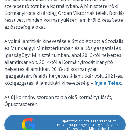
szerepet töltött be a kormányban. A Miniszterelnöki
Kormányiroda kizárólag Orbán Viktornak felelt, Bordás
részt vett minden kormányülésen, amikről ő készítette
az összefoglalókat.
A volt államtitkár kinevezése előtt dolgozott a Szociális
és Munkaügyi Minisztériumban és a Közigazgatási és
Igazságügyi Minisztériumban, ahol 2013-tól helyettes
államtitkár volt. 2014-től a Kormányirodát irányító
helyettes államtitkár, 2018-tól kormányzati
igazgatásért felelős helyettes államtitkár volt, 2021-es,
közigazgatási államtitkári kinevezéséig –
írja a Telex
.
Az új kormány szerdán tartja első kormányülését,
Ópusztaszeren.
Tájékozódjon hiteles forrásból: itt
megadhatja, hogy a Google előnyben
részesítse az Mfor cikkeit!