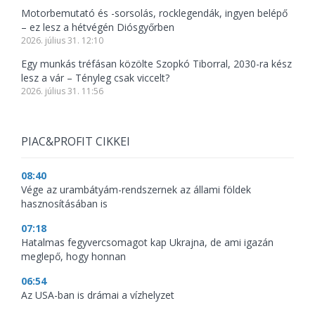
Motorbemutató és -sorsolás, rocklegendák, ingyen belépő
– ez lesz a hétvégén Diósgyőrben
2026. július 31. 12:10
Egy munkás tréfásan közölte Szopkó Tiborral, 2030-ra kész
lesz a vár – Tényleg csak viccelt?
2026. július 31. 11:56
PIAC&PROFIT CIKKEI
08:40
Vége az urambátyám-rendszernek az állami földek
hasznosításában is
07:18
Hatalmas fegyvercsomagot kap Ukrajna, de ami igazán
meglepő, hogy honnan
06:54
Az USA-ban is drámai a vízhelyzet