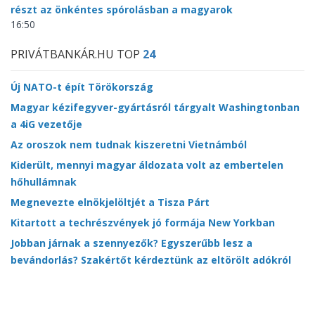
részt az önkéntes spórolásban a magyarok
16:50
PRIVÁTBANKÁR.HU TOP
24
Új NATO-t épít Törökország
Magyar kézifegyver-gyártásról tárgyalt Washingtonban
a 4iG vezetője
Az oroszok nem tudnak kiszeretni Vietnámból
Kiderült, mennyi magyar áldozata volt az embertelen
hőhullámnak
Megnevezte elnökjelöltjét a Tisza Párt
Kitartott a techrészvények jó formája New Yorkban
Jobban járnak a szennyezők? Egyszerűbb lesz a
bevándorlás? Szakértőt kérdeztünk az eltörölt adókról