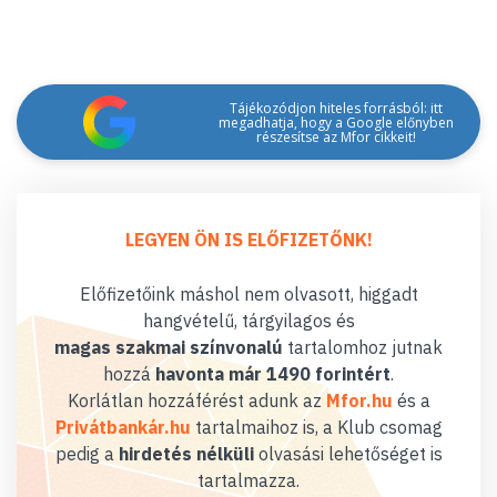
Tájékozódjon hiteles forrásból: itt
megadhatja, hogy a Google előnyben
részesítse az Mfor cikkeit!
LEGYEN ÖN IS ELŐFIZETŐNK!
Előfizetőink máshol nem olvasott, higgadt
hangvételű, tárgyilagos és
magas szakmai színvonalú
tartalomhoz jutnak
hozzá
havonta már 1490 forintért
.
Korlátlan hozzáférést adunk az
Mfor.hu
és a
Privátbankár.hu
tartalmaihoz is, a Klub csomag
pedig a
hirdetés nélküli
olvasási lehetőséget is
tartalmazza.