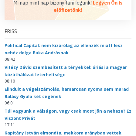
Mi nap mint nap bizonyítani fogunk!
Legyen Ön is
előfizetőnk!
FRISS
Political Capital: nem kizárólag az ellenzék miatt lesz
nehéz dolga Baka Andrásnak
08:42
Vitézy Dávid szembesített a tényekkel: óriási a magyar
közúthálózat leterheltsége
08:10
Elindult a végelszámolás, hamarosan nyoma sem marad
Balásy Gyula két cégének
06:01
Túl vagyunk a válságon, vagy csak most jön a neheze? Ez
Viszont Privát
17:11
Kapitány István elmondta, mekkora arányban vettek