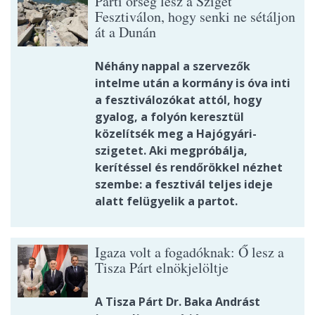
Parti őrség lesz a Sziget
Fesztiválon, hogy senki ne sétáljon
át a Dunán
Néhány nappal a szervezők
intelme után a kormány is óva inti
a fesztiválozókat attól, hogy
gyalog, a folyón keresztül
közelítsék meg a Hajógyári-
szigetet. Aki megpróbálja,
kerítéssel és rendőrökkel nézhet
szembe: a fesztivál teljes ideje
alatt felügyelik a partot.
Igaza volt a fogadóknak: Ő lesz a
Tisza Párt elnökjelöltje
A Tisza Párt Dr. Baka Andrást