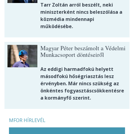
Tarr Zoltán arról beszélt, neki
miniszterként nincs beleszólása a
közmédia mindennapi
működésébe.
Magyar Péter beszámolt a Védelmi
Munkacsoport döntéseiről
Az eddigi harmadfokú helyett
másodfokú hőségriasztás lesz
érvényben. Már nincs szükség az
önkéntes fogyasztáscsökkentésre
a kormányfő szerint.
MFOR HÍRLEVÉL