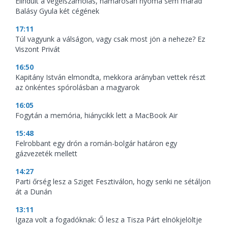
Elindult a végelszámolás, hamarosan nyoma sem marad
Balásy Gyula két cégének
17:11
Túl vagyunk a válságon, vagy csak most jön a neheze? Ez
Viszont Privát
16:50
Kapitány István elmondta, mekkora arányban vettek részt
az önkéntes spórolásban a magyarok
16:05
Fogytán a memória, hiánycikk lett a MacBook Air
15:48
Felrobbant egy drón a román-bolgár határon egy
gázvezeték mellett
14:27
Parti őrség lesz a Sziget Fesztiválon, hogy senki ne sétáljon
át a Dunán
13:11
Igaza volt a fogadóknak: Ő lesz a Tisza Párt elnökjelöltje