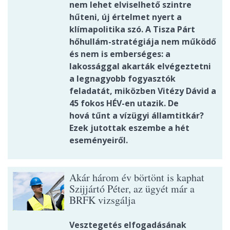
nem lehet elviselhető szintre
hűteni, új értelmet nyert a
klímapolitika szó. A Tisza Párt
hőhullám-stratégiája nem működő
és nem is emberséges: a
lakossággal akarták elvégeztetni
a legnagyobb fogyasztók
feladatát, miközben Vitézy Dávid a
45 fokos HÉV-en utazik. De
hová tűnt a vízügyi államtitkár?
Ezek jutottak eszembe a hét
eseményeiről.
Akár három év börtönt is kaphat
Szijjártó Péter, az ügyét már a
BRFK vizsgálja
Vesztegetés elfogadásának