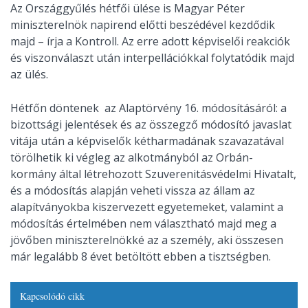
Az Országgyűlés hétfői ülése is Magyar Péter
miniszterelnök napirend előtti beszédével kezdődik
majd – írja a Kontroll. Az erre adott képviselői reakciók
és viszonválaszt után interpellációkkal folytatódik majd
az ülés.
Hétfőn döntenek
az Alaptörvény 16. módosításáról: a
bizottsági jelentések és az összegző módosító javaslat
vitája után a képviselők kétharmadának szavazatával
törölhetik ki végleg az alkotmányból az Orbán-
kormány által létrehozott Szuverenitásvédelmi Hivatalt,
és a módosítás alapján veheti vissza az állam az
alapítványokba kiszervezett egyetemeket, valamint a
módosítás értelmében nem választható majd meg a
jövőben miniszterelnökké az a személy, aki összesen
már legalább 8 évet betöltött ebben a tisztségben.
Kapcsolódó cikk