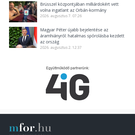
Brüsszel központjában milliárdokért vett
volna ingatlant az Orbán-kormány
2026. augusztus 7. 07:26
Magyar Péter újabb bejelentése az
áramhiányról: hatalmas spórolásba kezdett
az ország
2026. augusztus 2. 12:37
Együttműködő partnerünk: