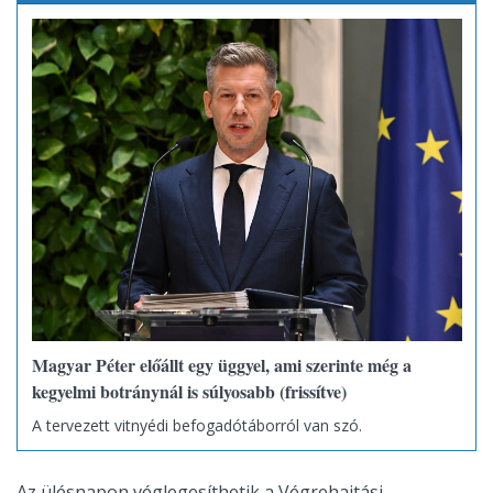
Magyar Péter előállt egy üggyel, ami szerinte még a
kegyelmi botránynál is súlyosabb (frissítve)
A tervezett vitnyédi befogadótáborról van szó.
Az ülésnapon véglegesíthetik a
Végrehajtási