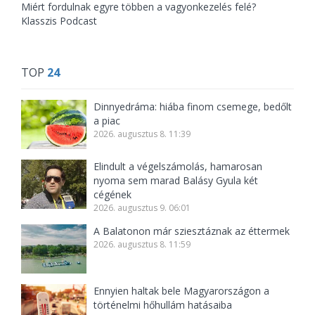
Miért fordulnak egyre többen a vagyonkezelés felé?
Klasszis Podcast
TOP
24
Dinnyedráma: hiába finom csemege, bedőlt
a piac
2026. augusztus 8. 11:39
Elindult a végelszámolás, hamarosan
nyoma sem marad Balásy Gyula két
cégének
2026. augusztus 9. 06:01
A Balatonon már sziesztáznak az éttermek
2026. augusztus 8. 11:59
Ennyien haltak bele Magyarországon a
történelmi hőhullám hatásaiba