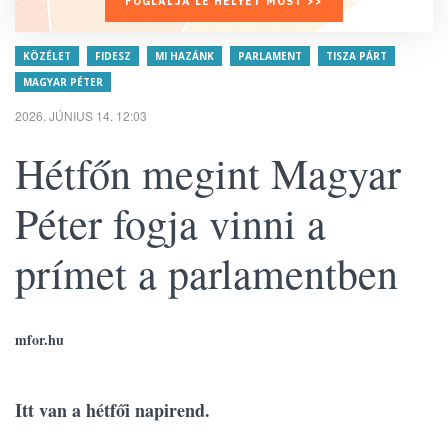
FOGLALJA LE HELYÉT MOST >>
KÖZÉLET
FIDESZ
MI HAZÁNK
PARLAMENT
TISZA PÁRT
MAGYAR PÉTER
2026. JÚNIUS 14. 12:03
Hétfőn megint Magyar
Péter fogja vinni a
prímet a parlamentben
mfor.hu
Itt van a hétfői napirend.