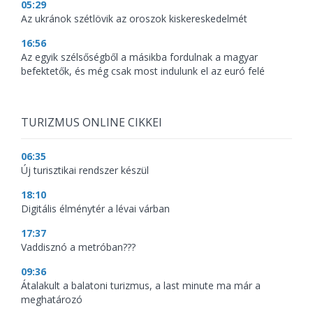
05:29
Az ukránok szétlövik az oroszok kiskereskedelmét
16:56
Az egyik szélsőségből a másikba fordulnak a magyar
befektetők, és még csak most indulunk el az euró felé
TURIZMUS ONLINE CIKKEI
06:35
Új turisztikai rendszer készül
18:10
Digitális élménytér a lévai várban
17:37
Vaddisznó a metróban???
09:36
Átalakult a balatoni turizmus, a last minute ma már a
meghatározó