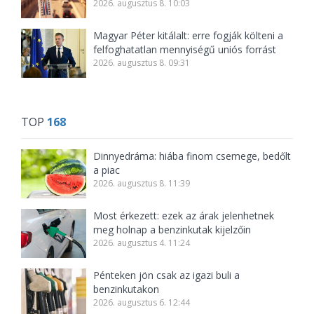
2026. augusztus 8. 10:03
Magyar Péter kitálalt: erre fogják költeni a
felfoghatatlan mennyiségű uniós forrást
2026. augusztus 8. 09:31
TOP
168
Dinnyedráma: hiába finom csemege, bedőlt
a piac
2026. augusztus 8. 11:39
Most érkezett: ezek az árak jelenhetnek
meg holnap a benzinkutak kijelzőin
2026. augusztus 4. 11:24
Pénteken jön csak az igazi buli a
benzinkutakon
2026. augusztus 6. 12:44