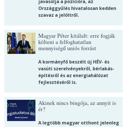
javasolja a pozícióra, az
Országgyűlés hivatalosan kedden
szavaz a jelöltről.
Magyar Péter kitálalt: erre fogják
költeni a felfoghatatlan
mennyiségű uniós forrást
A kormányfő beszélt új HÉV- és
vasúti szerelvényekről, bérlakás-
építésről és az energiahálózat
fejlesztéséről is.
Akinek nincs bingója, az annyit is
ér?
A legtöbb magyar otthont jelenleg