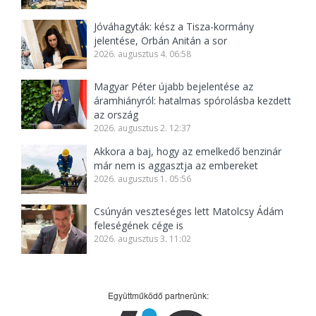
Jóváhagyták: kész a Tisza-kormány
jelentése, Orbán Anitán a sor
2026. augusztus 4. 06:58
Magyar Péter újabb bejelentése az
áramhiányról: hatalmas spórolásba kezdett
az ország
2026. augusztus 2. 12:37
Akkora a baj, hogy az emelkedő benzinár
már nem is aggasztja az embereket
2026. augusztus 1. 05:56
Csúnyán veszteséges lett Matolcsy Ádám
feleségének cége is
2026. augusztus 3. 11:02
Együttműködő partnerünk: