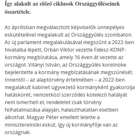
Így alakult az előző ciklusok Országgyűléseinek
összetétele.
Az áprilisban megválasztott képviselők ünnepélyes
eskütételével megalakult az Országgyűlés szombaton.
Az új parlament megalakulásával megszűnt a 2022-ben
hivatalba lépett, Orbán Viktor vezette Fidesz-KDNP-
kormány megbízatása, amely 16 éven át vezette az
országot. Vitányi István, az Országgyűlés korelnöke
bejelentette a kormány megbízatásának megszűnését.
Innentől – az alaptörvény értelmében – a 2022-ben
megalakult kabinet ügyvezető kormányként gyakorolja
hatáskörét, nemzetközi szerződés kötelező hatályát
nem ismerheti el, rendeletet csak törvény
felhatalmazása alapján, halaszthatatlan esetben
alkothat. Magyar Péter emellett letette a
miniszterelnöki esküt, így új kormányfője van az
országnak.