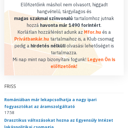
Előfizetőink máshol nem olvasott, higgadt
hangvételű, tárgyilagos és
magas szakmai színvonalú
tartalomhoz jutnak
hozzá
havonta már 1490 forintért
.
Korlátlan hozzáférést adunk az
Mfor.hu
és a
Privátbankár.hu
tartalmaihoz is, a Klub csomag
pedig a
hirdetés nélküli
olvasási lehetőséget is
tartalmazza.
Mi nap mint nap bizonyítani fogunk!
Legyen Ön is
előfizetőnk!
FRISS
Romániában már lekapcsolhatja a nagy ipari
fogyasztókat az áramszolgáltató
17:58
Drasztikus változásokat hozna az Egyensúly Intézet
lakáspolitikai csomagja