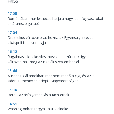
FRISS
17:58
Romániában már lekapcsolhatja a nagy ipari fogyasztókat
az áramszolgáltató
17:04
Drasztikus változásokat hozna az Egyensúly Intézet
lakáspolitikai csomagja
16:12
Rugalmas iskolakezdés, hosszabb szünetek: így
változhatnak meg az iskolák szeptembertől
15:44
A Benelux államokban már nem menő a cigi, és az is
kiderült, mennyien szívják Magyarországon
15:16
Betett az árfolyamhatás a Richternek
14:51
Washingtonban tárgyalt a 4iG elnöke