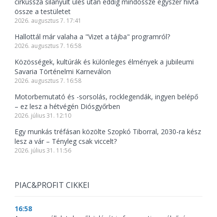
cirkusszá silányult ülés után eddig mindössze egyszer hívta
össze a testületet
2026. augusztus 7. 17:41
Hallottál már valaha a "Vizet a tájba" programról?
2026. augusztus 7. 16:58
Közösségek, kultúrák és különleges élmények a jubileumi
Savaria Történelmi Karneválon
2026. augusztus 7. 16:58
Motorbemutató és -sorsolás, rocklegendák, ingyen belépő
– ez lesz a hétvégén Diósgyőrben
2026. július 31. 12:10
Egy munkás tréfásan közölte Szopkó Tiborral, 2030-ra kész
lesz a vár – Tényleg csak viccelt?
2026. július 31. 11:56
PIAC&PROFIT CIKKEI
16:58