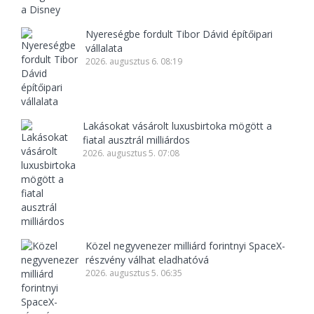
Nyereségbe fordult Tibor Dávid építőipari
vállalata
2026. augusztus 6. 08:19
Lakásokat vásárolt luxusbirtoka mögött a
fiatal ausztrál milliárdos
2026. augusztus 5. 07:08
Közel negyvenezer milliárd forintnyi SpaceX-
részvény válhat eladhatóvá
2026. augusztus 5. 06:35