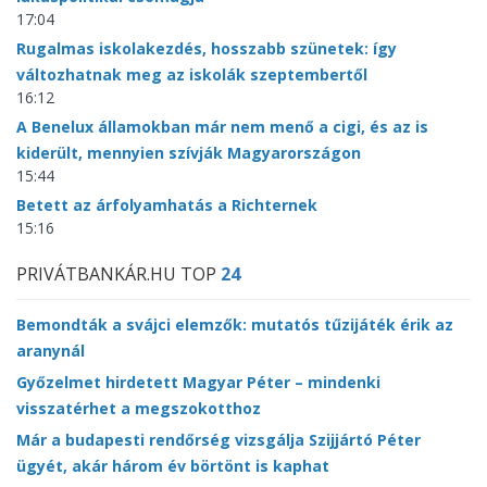
17:04
Rugalmas iskolakezdés, hosszabb szünetek: így
változhatnak meg az iskolák szeptembertől
16:12
A Benelux államokban már nem menő a cigi, és az is
kiderült, mennyien szívják Magyarországon
15:44
Betett az árfolyamhatás a Richternek
15:16
PRIVÁTBANKÁR.HU TOP
24
Bemondták a svájci elemzők: mutatós tűzijáték érik az
aranynál
Győzelmet hirdetett Magyar Péter – mindenki
visszatérhet a megszokotthoz
Már a budapesti rendőrség vizsgálja Szijjártó Péter
ügyét, akár három év börtönt is kaphat