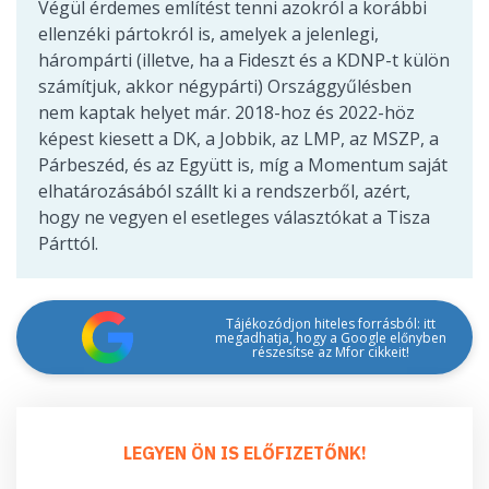
Végül érdemes említést tenni azokról a korábbi
ellenzéki pártokról is, amelyek a jelenlegi,
hárompárti (illetve, ha a Fideszt és a KDNP-t külön
számítjuk, akkor négypárti) Országgyűlésben
nem kaptak helyet már. 2018-hoz és 2022-höz
képest kiesett a DK, a Jobbik, az LMP, az MSZP, a
Párbeszéd, és az Együtt is, míg a Momentum saját
elhatározásából szállt ki a rendszerből, azért,
hogy ne vegyen el esetleges választókat a Tisza
Párttól.
Tájékozódjon hiteles forrásból: itt
megadhatja, hogy a Google előnyben
részesítse az Mfor cikkeit!
LEGYEN ÖN IS ELŐFIZETŐNK!