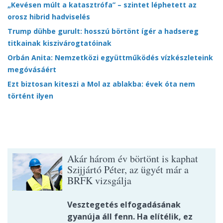
„Kevésen múlt a katasztrófa” – szintet léphetett az
orosz hibrid hadviselés
Trump dühbe gurult: hosszú börtönt ígér a hadsereg
titkainak kiszivárogtatóinak
Orbán Anita: Nemzetközi együttműködés vízkészleteink
megóvásáért
Ezt biztosan kiteszi a Mol az ablakba: évek óta nem
történt ilyen
Akár három év börtönt is kaphat
Szijjártó Péter, az ügyét már a
BRFK vizsgálja
Vesztegetés elfogadásának
gyanúja áll fenn. Ha elítélik, ez