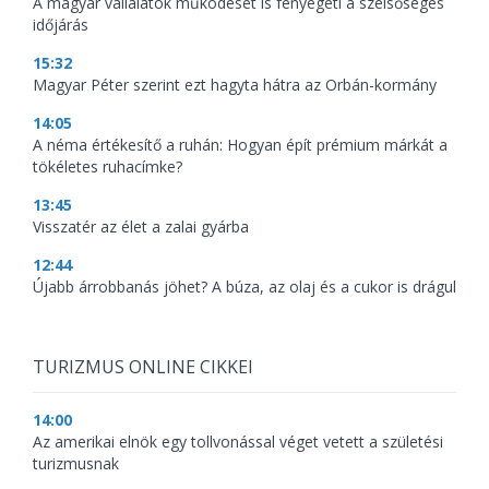
A magyar vállalatok működését is fenyegeti a szélsőséges
időjárás
15:32
Magyar Péter szerint ezt hagyta hátra az Orbán-kormány
14:05
A néma értékesítő a ruhán: Hogyan épít prémium márkát a
tökéletes ruhacímke?
13:45
Visszatér az élet a zalai gyárba
12:44
Újabb árrobbanás jöhet? A búza, az olaj és a cukor is drágul
TURIZMUS ONLINE CIKKEI
14:00
Az amerikai elnök egy tollvonással véget vetett a születési
turizmusnak