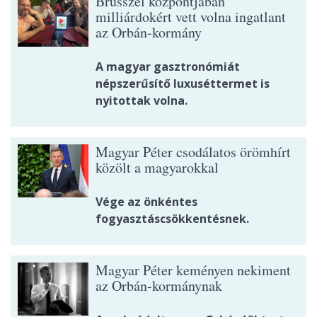
Brüsszel központjában
milliárdokért vett volna ingatlant
az Orbán-kormány
A magyar gasztronómiát
népszerűsítő luxuséttermet is
nyitottak volna.
Magyar Péter csodálatos örömhírt
közölt a magyarokkal
Vége az önkéntes
fogyasztáscsökkentésnek.
Magyar Péter keményen nekiment
az Orbán-kormánynak