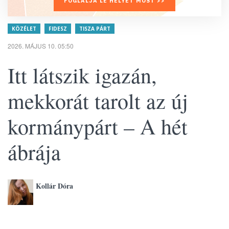
FOGLALJA LE HELYÉT MOST >>
KÖZÉLET
FIDESZ
TISZA PÁRT
2026. MÁJUS 10. 05:50
Itt látszik igazán,
mekkorát tarolt az új
kormánypárt – A hét
ábrája
Kollár Dóra