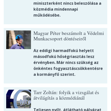
miniszterként nincs beleszólása a
közmédia mindennapi
működésébe.
Magyar Péter beszámolt a Védelmi
Munkacsoport döntéseiről
Az eddigi harmadfokú helyett
másodfokú hőségriasztás lesz
érvényben. Már nincs szükség az
önkéntes fogyasztáscsökkentésre
a kormányfő szerint.
Tarr Zoltán: folyik a vizsgálat és
átvilágítás a közmédiánál
Teljesen nyílt, átlátható pályázat