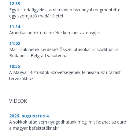
12:33
Egy kis odafigyelés, ami minden bizonnyal megmentette
egy szomjazó madár életét
11:14
Amerikai befektető kezébe kerülhet az easyJet
11:02
Már csak hetek kérdése? Ősszel utasokat is szállíthat a
Budapest–Belgrád vasútvonal
10:55
A Magyar Biztosítók Szövetségének felhívása az utazást
tervezőkhöz
VIDEÓK
2026. augusztus 4.
A sokkok után sem nyugodhatunk meg: mit hozhat az euró
a magyar befektetőknek?