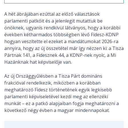
A hét ábrájában ezúttal az előző választások
parlamenti patkóit és a jelenlegit mutattuk be
önöknek, ugyanis rendkívül látványos, hogy a korábbi
években kétharmados többségben lévő Fidesz-KDNP
hogyan veszítette el ezeket a mandátumokat 2026-ra
annyira, hogy az új összetétel már így nézzen ki: a Tisza
Pártnak 141, a Fidesznek 44, a KDNP-nek nyolc, a Mi
Hazánknak hat képviselője van.
Az új Országgyűlésben a Tisza Párt domináns
frakcióval rendelkezik, miközben a korábban
meghatározó Fidesz történetének egyik legkisebb
parlamenti képviseletével kezdi meg az ellenzéki
munkát – ez a patkó alapjaiban fogja meghatározni a
következő négy évben a magyar mindennapokat.