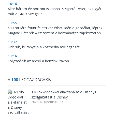
14:16
Akár három év börtönt is kaphat Szijjártó Péter, az ügyét
már a BRFK vizsgálja
13:55
500 milliárd forint feletti kár érheti idén a gazdákat, léptek
Magyar Péterék – ez történt a kormányzati tájékoztatón
13:37
Kiderült, ki irányítja a közmédia átvilágítását
13:16
Folytatódik az áreső a benzinkutakon
A
100
LEGGAZDAGABB
TikTok-videókkal alakítaná át a Disney+
szolgáltatást a Disney
2026. augusztus 6. 09:30