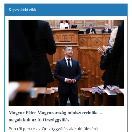
Kapcsolódó cikk
Magyar Péter Magyarország miniszterelnöke –
megalakult az új Országgyűlés
Percről percre az Országgyűlés alakuló üléséről.