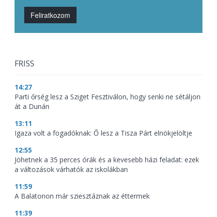
Feliratkozom
FRISS
14:27
Parti őrség lesz a Sziget Fesztiválon, hogy senki ne sétáljon
át a Dunán
13:11
Igaza volt a fogadóknak: Ő lesz a Tisza Párt elnökjelöltje
12:55
Jöhetnek a 35 perces órák és a kevesebb házi feladat: ezek
a változások várhatók az iskolákban
11:59
A Balatonon már sziesztáznak az éttermek
11:39