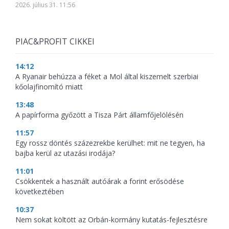
2026. július 31. 11:56
PIAC&PROFIT CIKKEI
14:12
A Ryanair behúzza a féket a Mol által kiszemelt szerbiai
kőolajfinomító miatt
13:48
A papírforma győzött a Tisza Párt államfőjelölésén
11:57
Egy rossz döntés százezrekbe kerülhet: mit ne tegyen, ha
bajba kerül az utazási irodája?
11:01
Csökkentek a használt autóárak a forint erősödése
következtében
10:37
Nem sokat költött az Orbán-kormány kutatás-fejlesztésre