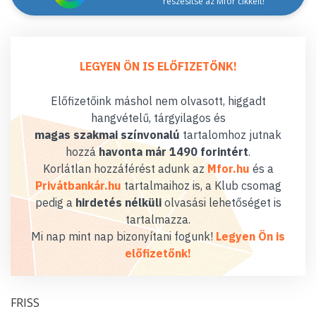
részesítse az Mfor cikkeit!
LEGYEN ÖN IS ELŐFIZETŐNK!
Előfizetőink máshol nem olvasott, higgadt
hangvételű, tárgyilagos és
magas szakmai színvonalú
tartalomhoz jutnak
hozzá
havonta már 1490 forintért
.
Korlátlan hozzáférést adunk az
Mfor.hu
és a
Privátbankár.hu
tartalmaihoz is, a Klub csomag
pedig a
hirdetés nélküli
olvasási lehetőséget is
tartalmazza.
Mi nap mint nap bizonyítani fogunk!
Legyen Ön is
előfizetőnk!
FRISS