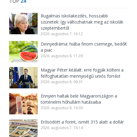
TOP
24
Rugalmas iskolakezdés, hosszabb
szünetek: így változhatnak meg az iskolák
szeptembertől
2026. augusztus 7. 16:12
Dinnyedráma: hiába finom csemege, bedőlt
a piac
2026. augusztus 8. 11:39
Magyar Péter kitálalt: erre fogják költeni a
felfoghatatlan mennyiségű uniós forrást
2026. augusztus 8. 09:31
Ennyien haltak bele Magyarországon a
történelmi hőhullám hatásaiba
2026. augusztus 8. 10:03
Erősödött a forint, ismét 315 alatt a dollár
2026. augusztus 7. 18:14