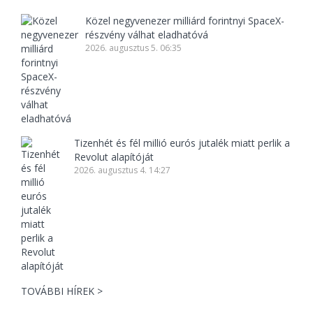
Közel negyvenezer milliárd forintnyi SpaceX-
részvény válhat eladhatóvá
2026. augusztus 5. 06:35
Tizenhét és fél millió eurós jutalék miatt perlik a
Revolut alapítóját
2026. augusztus 4. 14:27
TOVÁBBI HÍREK >