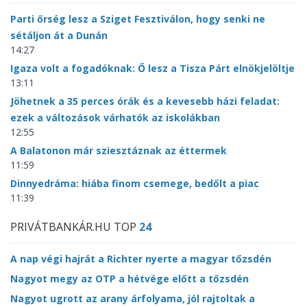
Parti őrség lesz a Sziget Fesztiválon, hogy senki ne
sétáljon át a Dunán
14:27
Igaza volt a fogadóknak: Ő lesz a Tisza Párt elnökjelöltje
13:11
Jöhetnek a 35 perces órák és a kevesebb házi feladat:
ezek a változások várhatók az iskolákban
12:55
A Balatonon már sziesztáznak az éttermek
11:59
Dinnyedráma: hiába finom csemege, bedőlt a piac
11:39
PRIVÁTBANKÁR.HU TOP
24
A nap végi hajrát a Richter nyerte a magyar tőzsdén
Nagyot megy az OTP a hétvége előtt a tőzsdén
Nagyot ugrott az arany árfolyama, jól rajtoltak a