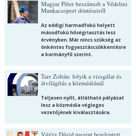
Magyar Péter beszámolt a Védelmi
Munkacsoport döntéseiről
Az eddigi harmadfokú helyett
másodfokú hőségriasztás lesz
érvényben. Már nincs szükség az
önkéntes fogyasztáscsökkentésre
a kormányfő szerint.
Tarr Zoltán: folyik a vizsgálat és
átvilágítás a közmédiánál
Teljesen nyílt, átlátható pályázat
lesz a közmédia végleges
vezetőjének kiválasztására.
Vitézy Dávid megint bejelentett