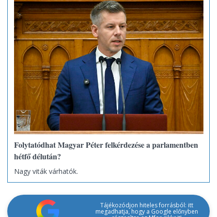
Folytatódhat Magyar Péter felkérdezése a parlamentben
hétfő délután?
Nagy viták várhatók.
Tájékozódjon hiteles forrásból: itt
megadhatja, hogy a Google előnyben