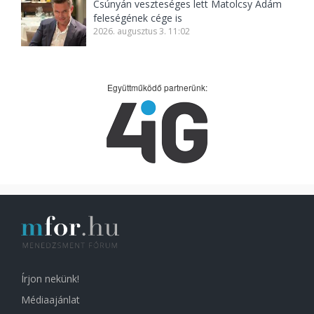
Csúnyán veszteséges lett Matolcsy Ádám
feleségének cége is
2026. augusztus 3. 11:02
Együttműködő partnerünk:
Írjon nekünk!
Médiaajánlat