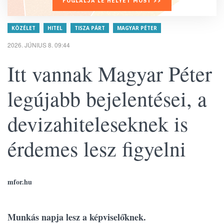
FOGLALJA LE HELYÉT MOST >>
KÖZÉLET
HITEL
TISZA PÁRT
MAGYAR PÉTER
2026. JÚNIUS 8. 09:44
Itt vannak Magyar Péter
legújabb bejelentései, a
devizahiteleseknek is
érdemes lesz figyelni
mfor.hu
Munkás napja lesz a képviselőknek.