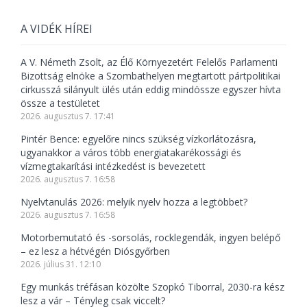
A VIDÉK HÍREI
A V. Németh Zsolt, az Élő Környezetért Felelős Parlamenti
Bizottság elnöke a Szombathelyen megtartott pártpolitikai
cirkusszá silányult ülés után eddig mindössze egyszer hívta
össze a testületet
2026. augusztus 7. 17:41
Pintér Bence: egyelőre nincs szükség vízkorlátozásra,
ugyanakkor a város több energiatakarékossági és
vízmegtakarítási intézkedést is bevezetett
2026. augusztus 7. 16:58
Nyelvtanulás 2026: melyik nyelv hozza a legtöbbet?
2026. augusztus 7. 16:58
Motorbemutató és -sorsolás, rocklegendák, ingyen belépő
– ez lesz a hétvégén Diósgyőrben
2026. július 31. 12:10
Egy munkás tréfásan közölte Szopkó Tiborral, 2030-ra kész
lesz a vár – Tényleg csak viccelt?