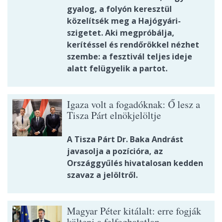
gyalog, a folyón keresztül
közelítsék meg a Hajógyári-
szigetet. Aki megpróbálja,
kerítéssel és rendőrökkel nézhet
szembe: a fesztivál teljes ideje
alatt felügyelik a partot.
Igaza volt a fogadóknak: Ő lesz a
Tisza Párt elnökjelöltje
A Tisza Párt Dr. Baka Andrást
javasolja a pozícióra, az
Országgyűlés hivatalosan kedden
szavaz a jelöltről.
Magyar Péter kitálalt: erre fogják
költeni a felfoghatatlan