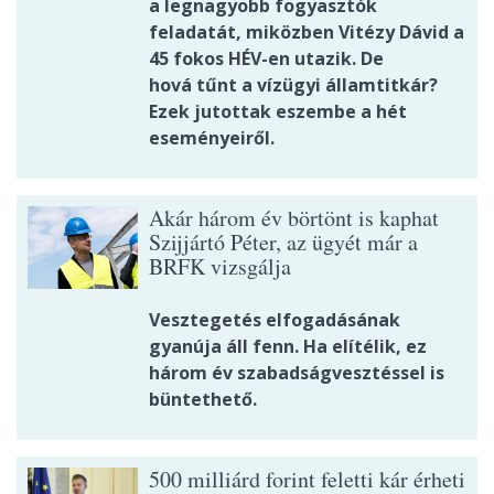
a legnagyobb fogyasztók
feladatát, miközben Vitézy Dávid a
45 fokos HÉV-en utazik. De
hová tűnt a vízügyi államtitkár?
Ezek jutottak eszembe a hét
eseményeiről.
Akár három év börtönt is kaphat
Szijjártó Péter, az ügyét már a
BRFK vizsgálja
Vesztegetés elfogadásának
gyanúja áll fenn. Ha elítélik, ez
három év szabadságvesztéssel is
büntethető.
500 milliárd forint feletti kár érheti