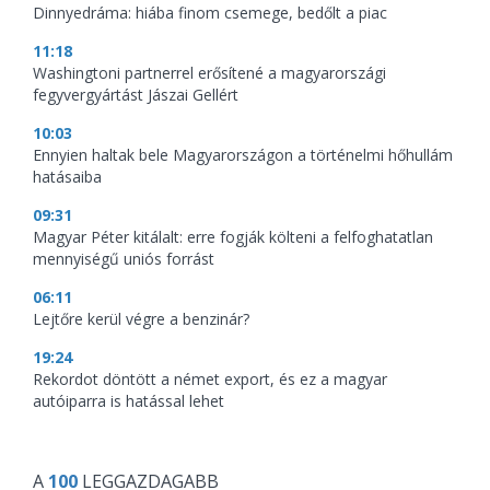
Dinnyedráma: hiába finom csemege, bedőlt a piac
11:18
Washingtoni partnerrel erősítené a magyarországi
fegyvergyártást Jászai Gellért
10:03
Ennyien haltak bele Magyarországon a történelmi hőhullám
hatásaiba
09:31
Magyar Péter kitálalt: erre fogják költeni a felfoghatatlan
mennyiségű uniós forrást
06:11
Lejtőre kerül végre a benzinár?
19:24
Rekordot döntött a német export, és ez a magyar
autóiparra is hatással lehet
A
100
LEGGAZDAGABB