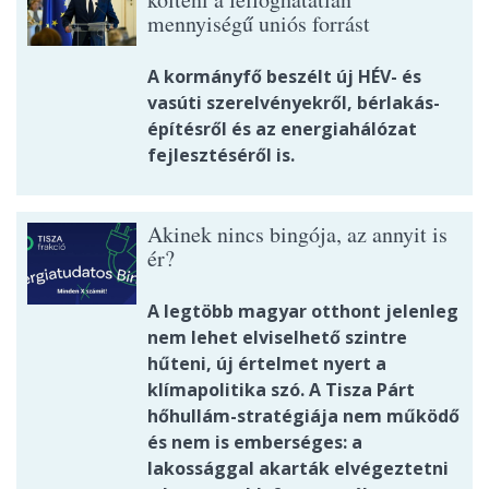
mennyiségű uniós forrást
A kormányfő beszélt új HÉV- és
vasúti szerelvényekről, bérlakás-
építésről és az energiahálózat
fejlesztéséről is.
Akinek nincs bingója, az annyit is
ér?
A legtöbb magyar otthont jelenleg
nem lehet elviselhető szintre
hűteni, új értelmet nyert a
klímapolitika szó. A Tisza Párt
hőhullám-stratégiája nem működő
és nem is emberséges: a
lakossággal akarták elvégeztetni