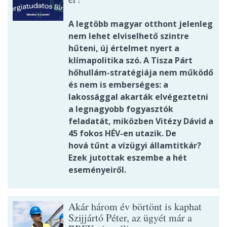
A legtöbb magyar otthont jelenleg
nem lehet elviselhető szintre
hűteni, új értelmet nyert a
klímapolitika szó. A Tisza Párt
hőhullám-stratégiája nem működő
és nem is emberséges: a
lakossággal akarták elvégeztetni
a legnagyobb fogyasztók
feladatát, miközben Vitézy Dávid a
45 fokos HÉV-en utazik. De
hová tűnt a vízügyi államtitkár?
Ezek jutottak eszembe a hét
eseményeiről.
Akár három év börtönt is kaphat
Szijjártó Péter, az ügyét már a