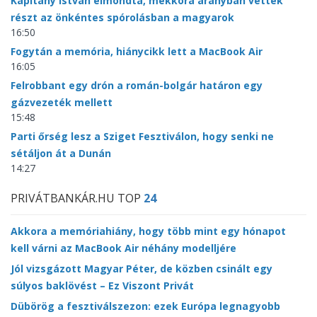
Kapitány István elmondta, mekkora arányban vettek
részt az önkéntes spórolásban a magyarok
16:50
Fogytán a memória, hiánycikk lett a MacBook Air
16:05
Felrobbant egy drón a román-bolgár határon egy
gázvezeték mellett
15:48
Parti őrség lesz a Sziget Fesztiválon, hogy senki ne
sétáljon át a Dunán
14:27
PRIVÁTBANKÁR.HU TOP
24
Akkora a memóriahiány, hogy több mint egy hónapot
kell várni az MacBook Air néhány modelljére
Jól vizsgázott Magyar Péter, de közben csinált egy
súlyos baklövést – Ez Viszont Privát
Dübörög a fesztiválszezon: ezek Európa legnagyobb