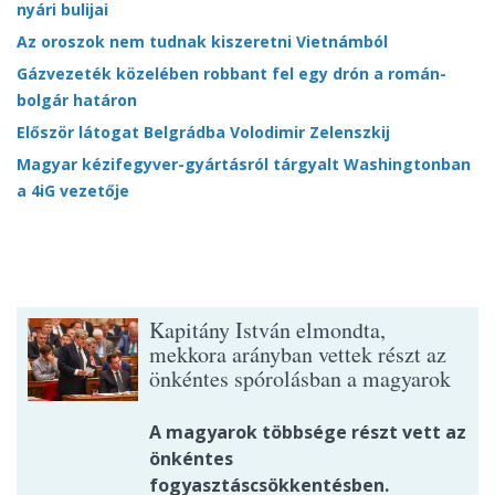
nyári bulijai
Az oroszok nem tudnak kiszeretni Vietnámból
Gázvezeték közelében robbant fel egy drón a román-
bolgár határon
Először látogat Belgrádba Volodimir Zelenszkij
Magyar kézifegyver-gyártásról tárgyalt Washingtonban
a 4iG vezetője
Kapitány István elmondta,
mekkora arányban vettek részt az
önkéntes spórolásban a magyarok
A magyarok többsége részt vett az
önkéntes
fogyasztáscsökkentésben.