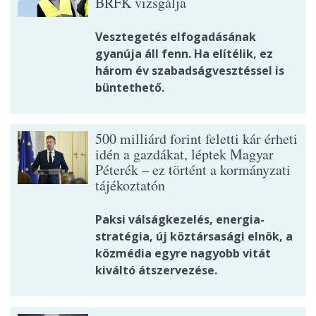
BRFK vizsgálja
Vesztegetés elfogadásának
gyanúja áll fenn. Ha elítélik, ez
három év szabadságvesztéssel is
büntethető.
500 milliárd forint feletti kár érheti
idén a gazdákat, léptek Magyar
Péterék – ez történt a kormányzati
tájékoztatón
Paksi válságkezelés, energia-
stratégia, új köztársasági elnök, a
közmédia egyre nagyobb vitát
kiváltó átszervezése.