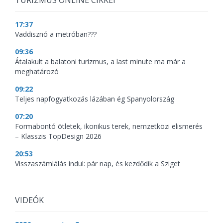
TURIZMUS ONLINE CIKKEI
17:37
Vaddisznó a metróban???
09:36
Átalakult a balatoni turizmus, a last minute ma már a
meghatározó
09:22
Teljes napfogyatkozás lázában ég Spanyolország
07:20
Formabontó ötletek, ikonikus terek, nemzetközi elismerés
– Klasszis TopDesign 2026
20:53
Visszaszámlálás indul: pár nap, és kezdődik a Sziget
VIDEÓK