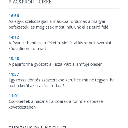
PIAC&PROFIT CIKKEI
16:56
Az egyik szélsőségből a másikba fordulnak a magyar
befektetők, és még csak most indulunk el az euró felé
14:12
A Ryanair behúzza a féket a Mol által kiszemelt szerbiai
kőolajfinomító miatt
13:48
A papírforma győzött a Tisza Párt államfőjelölésén
11:57
Egy rossz döntés százezrekbe kerülhet: mit ne tegyen, ha
bajba kerül az utazási irodája?
11:01
Csökkentek a használt autóárak a forint erősödése
következtében