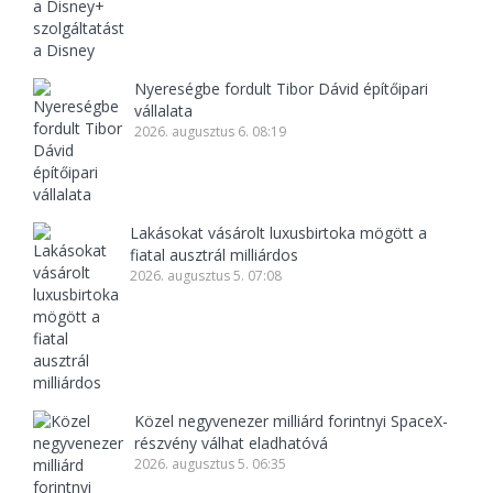
Nyereségbe fordult Tibor Dávid építőipari
vállalata
2026. augusztus 6. 08:19
Lakásokat vásárolt luxusbirtoka mögött a
fiatal ausztrál milliárdos
2026. augusztus 5. 07:08
Közel negyvenezer milliárd forintnyi SpaceX-
részvény válhat eladhatóvá
2026. augusztus 5. 06:35