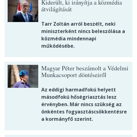
Kiderült, ki irányítja a közmédia
átvilágítását
Tarr Zoltán arról beszélt, neki
miniszterként nincs beleszólása a
közmédia mindennapi
működésébe.
Magyar Péter beszámolt a Védelmi
Munkacsoport döntéseiről
Az eddigi harmadfokú helyett
másodfokú hőségriasztás lesz
érvényben. Már nincs szükség az
önkéntes fogyasztáscsökkentésre
a kormányfő szerint.