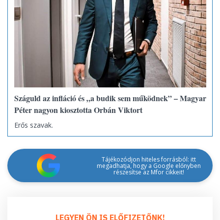
Száguld az infláció és „a budik sem működnek” – Magyar
Péter nagyon kiosztotta Orbán Viktort
Erős szavak.
Tájékozódjon hiteles forrásból: itt
megadhatja, hogy a Google előnyben
részesítse az Mfor cikkeit!
LEGYEN ÖN IS ELŐFIZETŐNK!