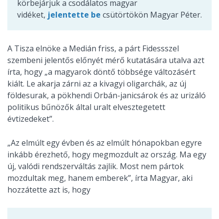
körbejárjuk a csodálatos magyar
vidéket,
jelentette be
csütörtökön Magyar Péter.
A Tisza elnöke a Medián friss, a párt Fidessszel
szembeni jelentős előnyét mérő kutatására utalva azt
írta, hogy „a magyarok döntő többsége változásért
kiált. Le akarja zárni az a kivagyi oligarchák, az új
földesurak, a pökhendi Orbán-janicsárok és az urizáló
politikus bűnözők által uralt elvesztegetett
évtizedeket”.
„Az elmúlt egy évben és az elmúlt hónapokban egyre
inkább érezhető, hogy megmozdult az ország. Ma egy
új, valódi rendszerváltás zajlik. Most nem pártok
mozdultak meg, hanem emberek”, írta Magyar, aki
hozzátette azt is, hogy