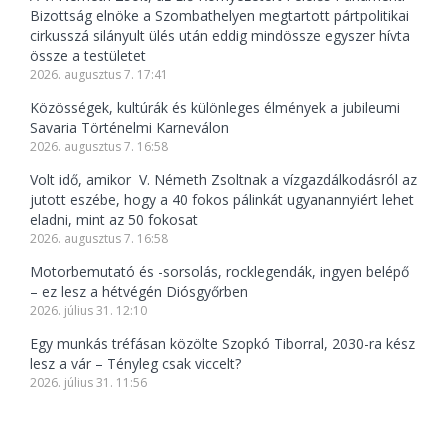
Bizottság elnöke a Szombathelyen megtartott pártpolitikai
cirkusszá silányult ülés után eddig mindössze egyszer hívta
össze a testületet
2026. augusztus 7. 17:41
Közösségek, kultúrák és különleges élmények a jubileumi
Savaria Történelmi Karneválon
2026. augusztus 7. 16:58
Volt idő, amikor V. Németh Zsoltnak a vízgazdálkodásról az
jutott eszébe, hogy a 40 fokos pálinkát ugyanannyiért lehet
eladni, mint az 50 fokosat
2026. augusztus 7. 16:58
Motorbemutató és -sorsolás, rocklegendák, ingyen belépő
– ez lesz a hétvégén Diósgyőrben
2026. július 31. 12:10
Egy munkás tréfásan közölte Szopkó Tiborral, 2030-ra kész
lesz a vár – Tényleg csak viccelt?
2026. július 31. 11:56