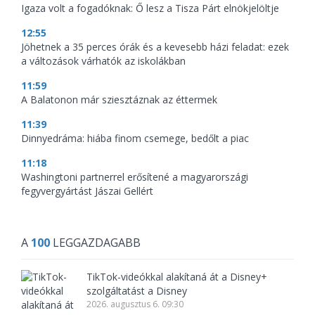
Igaza volt a fogadóknak: Ő lesz a Tisza Párt elnökjelöltje
12:55
Jöhetnek a 35 perces órák és a kevesebb házi feladat: ezek
a változások várhatók az iskolákban
11:59
A Balatonon már sziesztáznak az éttermek
11:39
Dinnyedráma: hiába finom csemege, bedőlt a piac
11:18
Washingtoni partnerrel erősítené a magyarországi
fegyvergyártást Jászai Gellért
A
100
LEGGAZDAGABB
TikTok-videókkal alakítaná át a Disney+
szolgáltatást a Disney
2026. augusztus 6. 09:30