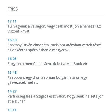
FRISS
17:11
Túl vagyunk a válságon, vagy csak most jön a neheze? Ez
Viszont Privát
16:50
Kapitány István elmondta, mekkora arányban vettek részt
az önkéntes spórolásban a magyarok
16:05
Fogytán a memória, hiánycikk lett a MacBook Air
15:48
Felrobbant egy drón a román-bolgár határon egy
gázvezeték mellett
14:27
Parti őrség lesz a Sziget Fesztiválon, hogy senki ne sétáljon
át a Dunán
13:11