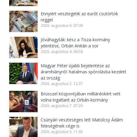
Ennyiért vesztegetik az eurót csütörtök
reggel
2026. augusztus 6. 07:08
Jóváhagyták: kész a Tisza-kormány
jelentése, Orbán Anitán a sor
2026. augusztus 4. 06:58
Magyar Péter újabb bejelentése az
áramhiányról: hatalmas spórolásba kezdett
az ország
2026. augusztus 2. 12:37
Brüsszel központjában milliárdokért vett
volna ingatlant az Orbán-kormány
2026. augusztus 7. 07:26
Csúnyán veszteséges lett Matolcsy Ádám
feleségének cége is
2026. augusztus 3. 11:02