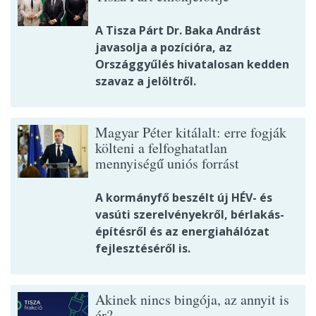
A Tisza Párt Dr. Baka Andrást
javasolja a pozícióra, az
Országgyűlés hivatalosan kedden
szavaz a jelöltről.
Magyar Péter kitálalt: erre fogják
költeni a felfoghatatlan
mennyiségű uniós forrást
A kormányfő beszélt új HÉV- és
vasúti szerelvényekről, bérlakás-
építésről és az energiahálózat
fejlesztéséről is.
Akinek nincs bingója, az annyit is
ér?