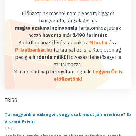
Előfizetőink máshol nem olvasott, higgadt
hangvételű, tárgyilagos és
magas szakmai színvonalú
tartalomhoz jutnak
hozzá
havonta már 1490 forintért
.
Korlátlan hozzáférést adunk az
Mfor.hu
és a
Privátbankár.hu
tartalmaihoz is, a Klub csomag
pedig a
hirdetés nélküli
olvasási lehetőséget is
tartalmazza.
Mi nap mint nap bizonyítani fogunk!
Legyen Ön is
előfizetőnk!
FRISS
Túl vagyunk a válságon, vagy csak most jön a neheze? Ez
Viszont Privát
17:11