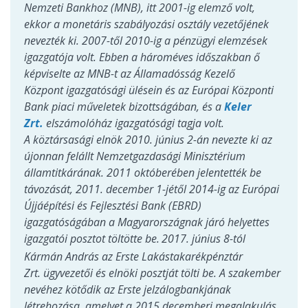
Nemzeti Bankhoz (MNB), itt 2001-ig elemző volt,
ekkor a monetáris szabályozási osztály vezetőjének
nevezték ki. 2007-től 2010-ig a pénzügyi elemzések
igazgatója volt. Ebben a hároméves időszakban ő
képviselte az MNB-t az Államadósság Kezelő
Központ igazgatósági ülésein és az Európai Központi
Bank piaci műveletek bizottságában, és a
Keler
Zrt.
elszámolóház igazgatósági tagja volt.
A köztársasági elnök 2010. június 2-án nevezte ki az
újonnan felállt Nemzetgazdasági Minisztérium
államtitkárának. 2011 októberében jelentették be
távozását, 2011. december 1-jétől 2014-ig az Európai
Újjáépítési és Fejlesztési Bank (EBRD)
igazgatóságában a Magyarországnak járó helyettes
igazgatói posztot töltötte be.
2017. június 8-tól
Kármán András az Erste Lakástakarékpénztár
Zrt. ügyvezetői és elnöki posztját tölti be. A szakember
nevéhez kötődik az Erste jelzálogbankjának
létrehozása, amelyet a 2015 decemberi megalakulás