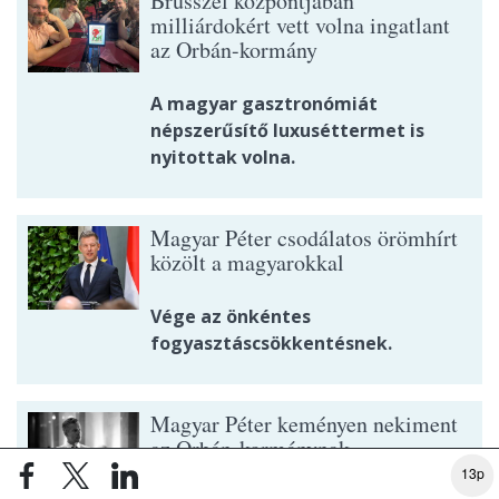
Brüsszel központjában
milliárdokért vett volna ingatlant
az Orbán-kormány
A magyar gasztronómiát
népszerűsítő luxuséttermet is
nyitottak volna.
Magyar Péter csodálatos örömhírt
közölt a magyarokkal
Vége az önkéntes
fogyasztáscsökkentésnek.
Magyar Péter keményen nekiment
az Orbán-kormánynak
13p