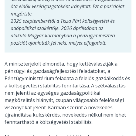
óta elnök-vezérigazgatóként irányított. Ezt a pozícióját
megőrizte.
2025 szeptemberétől a Tisza Párt költségvetési és
adópolitikai szakértője. 2026 áprilisában az
alakuló Magyar-kormányban a pénzügyminiszteri
pozíciót ajánlották fel neki, melyet elfogadott.
A miniszterjelölt elmondta, hogy kettéválasztják a
pénzügyi és gazdaságfejlesztési feladatokat, a
Pénzügyminisztérium feladata a felelős gazdálkodás és
a költségvetési stabilitás fenntartása. A szétválasztás
nem jelenti az egységes gazdaságpolitikai
megközelítés hiányát, csupán világosabb felelősségi
viszonyokat jelent. Kármán szerint a növekedés
újraindítása kulcskérdés, növekedés nélkül nem lehet
fenntartható a költségvetési stabilitás.