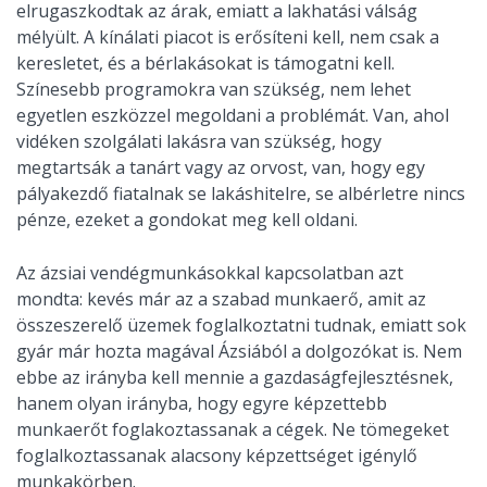
elrugaszkodtak az árak, emiatt a lakhatási válság
mélyült. A kínálati piacot is erősíteni kell, nem csak a
keresletet, és a bérlakásokat is támogatni kell.
Színesebb programokra van szükség, nem lehet
egyetlen eszközzel megoldani a problémát. Van, ahol
vidéken szolgálati lakásra van szükség, hogy
megtartsák a tanárt vagy az orvost, van, hogy egy
pályakezdő fiatalnak se lakáshitelre, se albérletre nincs
pénze, ezeket a gondokat meg kell oldani.
Az ázsiai vendégmunkásokkal kapcsolatban azt
mondta: kevés már az a szabad munkaerő, amit az
összeszerelő üzemek foglalkoztatni tudnak, emiatt sok
gyár már hozta magával Ázsiából a dolgozókat is. Nem
ebbe az irányba kell mennie a gazdaságfejlesztésnek,
hanem olyan irányba, hogy egyre képzettebb
munkaerőt foglakoztassanak a cégek. Ne tömegeket
foglalkoztassanak alacsony képzettséget igénylő
munkakörben.