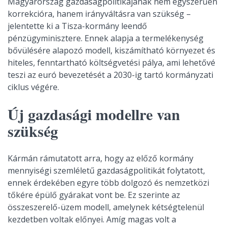
Magyarország gazdaságpolitikájának nem egyszerűen
korrekcióra, hanem irányváltásra van szükség –
jelentette ki a Tisza-kormány leendő
pénzügyminisztere. Ennek alapja a termelékenység
bővülésére alapozó modell, kiszámítható környezet és
hiteles, fenntartható költségvetési pálya, ami lehetővé
teszi az euró bevezetését a 2030-ig tartó kormányzati
ciklus végére.
Új gazdasági modellre van
szükség
Kármán rámutatott arra, hogy az előző kormány
mennyiségi szemléletű gazdaságpolitikát folytatott,
ennek érdekében egyre több dolgozó és nemzetközi
tőkére épülő gyárakat vont be. Ez szerinte az
összeszerelő-üzem modell, amelynek kétségtelenül
kezdetben voltak előnyei. Amíg magas volt a