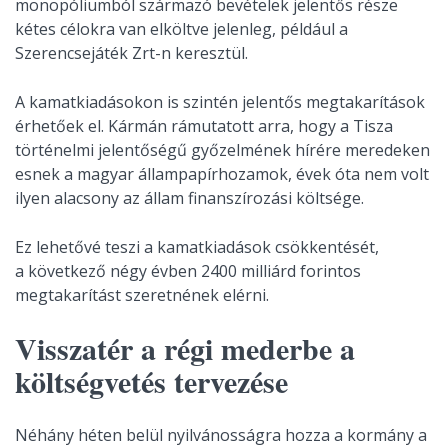
monopóliumból származó bevételek jelentős része
kétes célokra van elköltve jelenleg, például a
Szerencsejáték Zrt-n keresztül.
A kamatkiadásokon is szintén jelentős megtakarítások
érhetőek el. Kármán rámutatott arra, hogy a Tisza
történelmi jelentőségű győzelmének hírére meredeken
esnek a magyar állampapírhozamok, évek óta nem volt
ilyen alacsony az állam finanszírozási költsége.
Ez lehetővé teszi a kamatkiadások csökkentését,
a következő négy évben 2400 milliárd forintos
megtakarítást szeretnének elérni.
Visszatér a régi mederbe a
költségvetés tervezése
Néhány héten belül nyilvánosságra hozza a kormány a