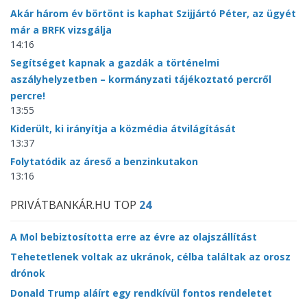
Akár három év börtönt is kaphat Szijjártó Péter, az ügyét
már a BRFK vizsgálja
14:16
Segítséget kapnak a gazdák a történelmi
aszályhelyzetben – kormányzati tájékoztató percről
percre!
13:55
Kiderült, ki irányítja a közmédia átvilágítását
13:37
Folytatódik az áreső a benzinkutakon
13:16
PRIVÁTBANKÁR.HU TOP
24
A Mol bebiztosította erre az évre az olajszállítást
Tehetetlenek voltak az ukránok, célba találtak az orosz
drónok
Donald Trump aláírt egy rendkívül fontos rendeletet