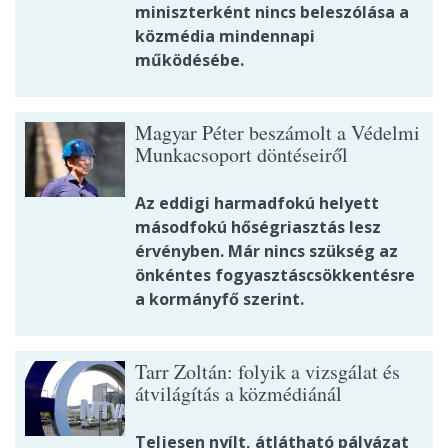
miniszterként nincs beleszólása a
közmédia mindennapi
működésébe.
Magyar Péter beszámolt a Védelmi
Munkacsoport döntéseiről
Az eddigi harmadfokú helyett
másodfokú hőségriasztás lesz
érvényben. Már nincs szükség az
önkéntes fogyasztáscsökkentésre
a kormányfő szerint.
Tarr Zoltán: folyik a vizsgálat és
átvilágítás a közmédiánál
Teljesen nyílt, átlátható pályázat