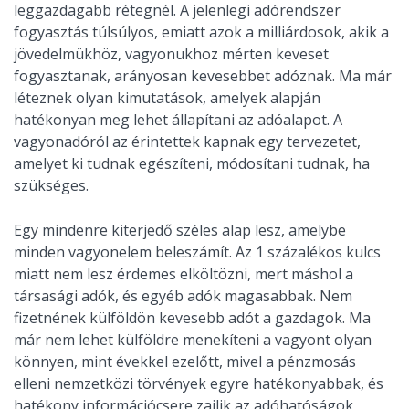
leggazdagabb rétegnél. A jelenlegi adórendszer
fogyasztás túlsúlyos, emiatt azok a milliárdosok, akik a
jövedelmükhöz, vagyonukhoz mérten keveset
fogyasztanak, arányosan kevesebbet adóznak. Ma már
léteznek olyan kimutatások, amelyek alapján
hatékonyan meg lehet állapítani az adóalapot. A
vagyonadóról az érintettek kapnak egy tervezetet,
amelyet ki tudnak egészíteni, módosítani tudnak, ha
szükséges.
Egy mindenre kiterjedő széles alap lesz, amelybe
minden vagyonelem beleszámít. Az 1 százalékos kulcs
miatt nem lesz érdemes elköltözni, mert máshol a
társasági adók, és egyéb adók magasabbak. Nem
fizetnének külföldön kevesebb adót a gazdagok. Ma
már nem lehet külföldre menekíteni a vagyont olyan
könnyen, mint évekkel ezelőtt, mivel a pénzmosás
elleni nemzetközi törvények egyre hatékonyabbak, és
hatékony információcsere zajlik az adóhatóságok