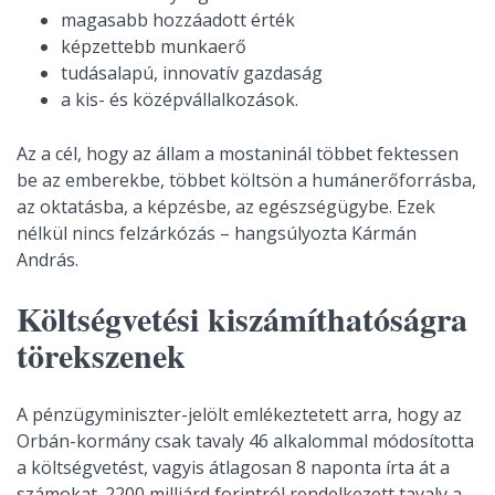
magasabb hozzáadott érték
képzettebb munkaerő
tudásalapú, innovatív gazdaság
a kis- és középvállalkozások.
Az a cél, hogy az állam a mostaninál többet fektessen
be az emberekbe, többet költsön a humánerőforrásba,
az oktatásba, a képzésbe, az egészségügybe. Ezek
nélkül nincs felzárkózás – hangsúlyozta Kármán
András.
Költségvetési kiszámíthatóságra
törekszenek
A pénzügyminiszter-jelölt emlékeztetett arra, hogy az
Orbán-kormány csak tavaly 46 alkalommal módosította
a költségvetést, vagyis átlagosan 8 naponta írta át a
számokat. 2200 milliárd forintról rendelkezett tavaly a