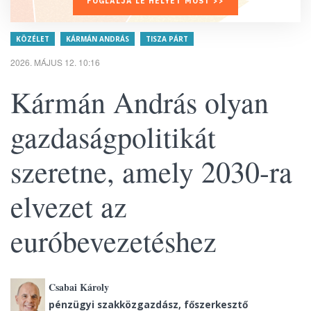
FOGLALJA LE HELYÉT MOST >>
KÖZÉLET
KÁRMÁN ANDRÁS
TISZA PÁRT
2026. MÁJUS 12. 10:16
Kármán András olyan
gazdaságpolitikát
szeretne, amely 2030-ra
elvezet az
euróbevezetéshez
Csabai Károly
pénzügyi szakközgazdász, főszerkesztő