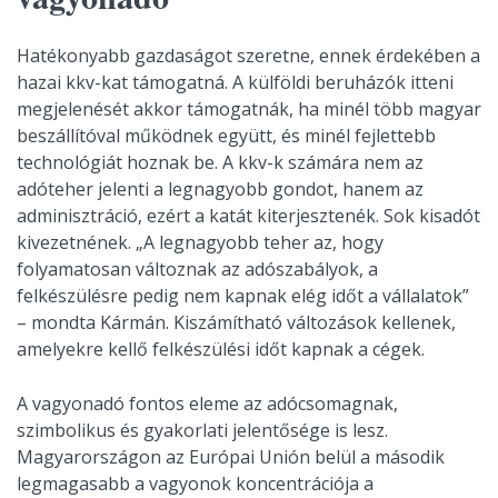
Hatékonyabb gazdaságot szeretne, ennek érdekében a
hazai kkv-kat támogatná. A külföldi beruházók itteni
megjelenését akkor támogatnák, ha minél több magyar
beszállítóval működnek együtt, és minél fejlettebb
technológiát hoznak be. A kkv-k számára nem az
adóteher jelenti a legnagyobb gondot, hanem az
adminisztráció, ezért a katát kiterjesztenék. Sok kisadót
kivezetnének. „A legnagyobb teher az, hogy
folyamatosan változnak az adószabályok, a
felkészülésre pedig nem kapnak elég időt a vállalatok”
– mondta Kármán. Kiszámítható változások kellenek,
amelyekre kellő felkészülési időt kapnak a cégek.
A vagyonadó fontos eleme az adócsomagnak,
szimbolikus és gyakorlati jelentősége is lesz.
Magyarországon az Európai Unión belül a második
legmagasabb a vagyonok koncentrációja a