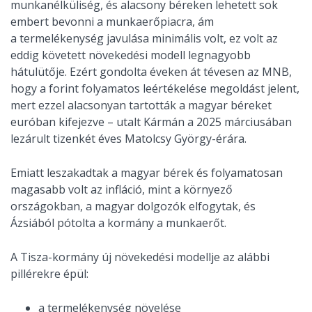
munkanélküliség, és alacsony béreken lehetett sok
embert bevonni a munkaerőpiacra, ám
a termelékenység javulása minimális volt, ez volt az
eddig követett növekedési modell legnagyobb
hátulütője. Ezért gondolta éveken át tévesen az MNB,
hogy a forint folyamatos leértékelése megoldást jelent,
mert ezzel alacsonyan tartották a magyar béreket
euróban kifejezve – utalt Kármán a 2025 márciusában
lezárult tizenkét éves Matolcsy György-érára.
Emiatt leszakadtak a magyar bérek és folyamatosan
magasabb volt az infláció, mint a környező
országokban, a magyar dolgozók elfogytak, és
Ázsiából pótolta a kormány a munkaerőt.
A Tisza-kormány új növekedési modellje az alábbi
pillérekre épül:
a termelékenység növelése