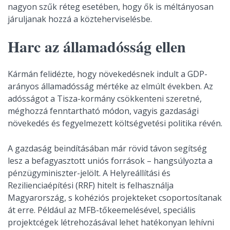
nagyon szűk réteg esetében, hogy ők is méltányosan
járuljanak hozzá a közteherviselésbe.
Harc az államadósság ellen
Kármán felidézte, hogy növekedésnek indult a GDP-
arányos államadósság mértéke az elmúlt években. Az
adósságot a Tisza-kormány csökkenteni szeretné,
méghozzá fenntartható módon, vagyis gazdasági
növekedés és fegyelmezett költségvetési politika révén.
A gazdaság beindításában már rövid távon segítség
lesz a befagyasztott uniós források – hangsúlyozta a
pénzügyminiszter-jelölt. A Helyreállítási és
Rezilienciaépítési (RRF) hitelt is felhasználja
Magyarország, s kohéziós projekteket csoportosítanak
át erre. Például az MFB-tőkeemelésével, speciális
projektcégek létrehozásával lehet hatékonyan lehívni