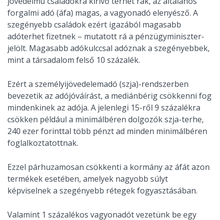
jövedelmű családokra kirívő terhet rak, az általános
forgalmi adó (áfa) magas, a vagyonadó elenyésző. A
szegényebb családok ezért igazából magasabb
adóterhet fizetnek – mutatott rá a pénzügyminiszter-
jelölt. Magasabb adókulccsal adóznak a szegényebbek,
mint a társadalom felső 10 százalék.
Ezért a személyijövedelemadó (szja)-rendszerben
bevezetik az adójóváírást, a mediánbérig csökkenni fog
mindenkinek az adója. A jelenlegi 15-ről 9 százalékra
csökken például a minimálbéren dolgozók szja-terhe,
240 ezer forinttal több pénzt ad minden minimálbéren
foglalkoztatottnak.
Ezzel párhuzamosan csökkenti a kormány az áfát azon
termékek esetében, amelyek nagyobb súlyt
képviselnek a szegényebb rétegek fogyasztásában.
Valamint 1 százalékos vagyonadót vezetünk be egy