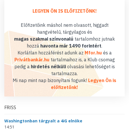
LEGYEN ÖN IS ELŐFIZETŐNK!
Előfizetőink máshol nem olvasott, higgadt
hangvételű, tárgyilagos és
magas szakmai színvonalú
tartalomhoz jutnak
hozzá
havonta már 1490 forintért
.
Korlátlan hozzáférést adunk az
Mfor.hu
és a
Privátbankár.hu
tartalmaihoz is, a Klub csomag
pedig a
hirdetés nélküli
olvasási lehetőséget is
tartalmazza.
Mi nap mint nap bizonyítani fogunk!
Legyen Ön is
előfizetőnk!
FRISS
Washingtonban tárgyalt a 4iG elnöke
14:51