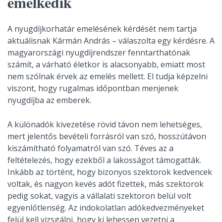
emelkedik
A nyugdíjkorhatár emelésének kérdését nem tartja
aktuálisnak Kármán András – válaszolta egy kérdésre. A
magyarországi nyugdíjrendszer fenntarthatónak
számít, a várható életkor is alacsonyabb, emiatt most
nem szólnak érvek az emelés mellett. El tudja képzelni
viszont, hogy rugalmas időpontban menjenek
nyugdíjba az emberek.
A különadók kivezetése rövid távon nem lehetséges,
mert jelentős bevételi forrásról van szó, hosszútávon
kiszámítható folyamatról van szó. Téves az a
feltételezés, hogy ezekből a lakosságot támogatták.
Inkább az történt, hogy bizonyos szektorok kedvencek
voltak, és nagyon kevés adót fizettek, más szektorok
pedig sokat, vagyis a vállalati szektoron belül volt
egyenlőtlenség. Az indokolatlan adókedvezményeket
felül kell vizsgálni, hogy ki lehessen vezetni a