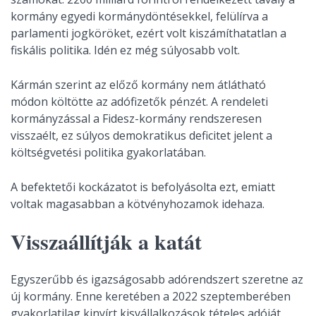
kormány egyedi kormánydöntésekkel, felülírva a
parlamenti jogköröket, ezért volt kiszámíthatatlan a
fiskális politika. Idén ez még súlyosabb volt.
Kármán szerint az előző kormány nem átlátható
módon költötte az adófizetők pénzét. A rendeleti
kormányzással a Fidesz-kormány rendszeresen
visszaélt, ez súlyos demokratikus deficitet jelent a
költségvetési politika gyakorlatában.
A befektetői kockázatot is befolyásolta ezt, emiatt
voltak magasabban a kötvényhozamok idehaza.
Visszaállítják a katát
Egyszerűbb és igazságosabb adórendszert szeretne az
új kormány. Enne keretében a 2022 szeptemberében
gyakorlatilag kinyírt kisvállalkozások tételes adóját