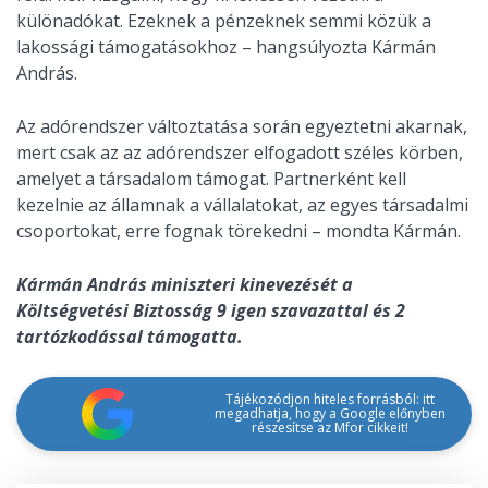
különadókat. Ezeknek a pénzeknek semmi közük a
lakossági támogatásokhoz – hangsúlyozta Kármán
András.
Az adórendszer változtatása során egyeztetni akarnak,
mert csak az az adórendszer elfogadott széles körben,
amelyet a társadalom támogat. Partnerként kell
kezelnie az államnak a vállalatokat, az egyes társadalmi
csoportokat, erre fognak törekedni – mondta Kármán.
Kármán András miniszteri kinevezését a
Költségvetési Biztosság 9 igen szavazattal és 2
tartózkodással támogatta.
Tájékozódjon hiteles forrásból: itt
megadhatja, hogy a Google előnyben
részesítse az Mfor cikkeit!