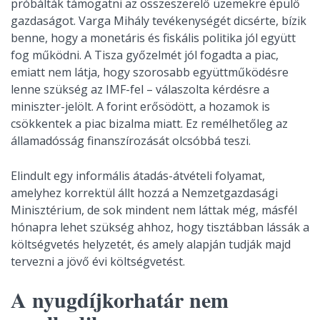
próbálták támogatni az összeszerelő üzemekre épülő
gazdaságot. Varga Mihály tevékenységét dicsérte, bízik
benne, hogy a monetáris és fiskális politika jól együtt
fog működni. A Tisza győzelmét jól fogadta a piac,
emiatt nem látja, hogy szorosabb együttműködésre
lenne szükség az IMF-fel – válaszolta kérdésre a
miniszter-jelölt. A forint erősödött, a hozamok is
csökkentek a piac bizalma miatt. Ez remélhetőleg az
államadósság finanszírozását olcsóbbá teszi.
Elindult egy informális átadás-átvételi folyamat,
amelyhez korrektül állt hozzá a Nemzetgazdasági
Minisztérium, de sok mindent nem láttak még, másfél
hónapra lehet szükség ahhoz, hogy tisztábban lássák a
költségvetés helyzetét, és amely alapján tudják majd
tervezni a jövő évi költségvetést.
A nyugdíjkorhatár nem