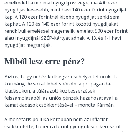
emelkedett a minimál nyugdíj összege, ma 400 ezer
nyugdíjas kevesebb, mint havi 140 ezer forint nyugdíjat
kap. A 120 ezer forintnál kisebb nyugdíjat senki sem
kaphat. A 120 és 140 ezer forint közötti nyugdíjakat
rendkívüli emeléssel megemelik, emelett 500 ezer forint
alatti nyugdíjnál SZÉP-kártyát adnak. A 13. és 14. havi
nyugdíjat megtartják.
Miből lesz erre pénz?
Biztos, hogy nehéz költségvetési helyzetet örököl a
kormány, de sokat lehet spórolni a propaganda-
kiadásokon, a túlárazott közbeszerzések
felszámolásából, az uniós pénzek hazahozásával, a
kamatkiadások csökkentésével – mondta Kármán.
A monetáris politika korábban nem az inflációt
csökkentette, hanem a forint gyengülésén keresztül