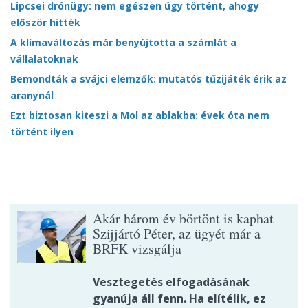
Lipcsei drónügy: nem egészen úgy történt, ahogy
először hitték
A klímaváltozás már benyújtotta a számlát a
vállalatoknak
Bemondták a svájci elemzők: mutatós tűzijáték érik az
aranynál
Ezt biztosan kiteszi a Mol az ablakba: évek óta nem
történt ilyen
Akár három év börtönt is kaphat
Szijjártó Péter, az ügyét már a
BRFK vizsgálja
Vesztegetés elfogadásának
gyanúja áll fenn. Ha elítélik, ez