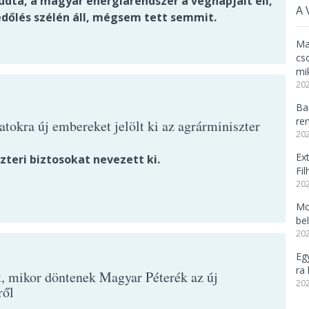
udta, a magyar energiarendszer a végnapjait éli,
A 
edőlés szélén áll, mégsem tett semmit.
Ma
cs
mi
202
Ba
re
atokra új embereket jelölt ki az agrárminiszter
202
Ex
zteri biztosokat nevezett ki.
Fi
202
Mo
be
202
Eg
ra 
t, mikor döntenek Magyar Péterék az új
202
ről