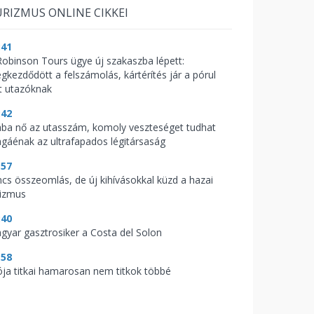
RIZMUS ONLINE CIKKEI
:41
Robinson Tours ügye új szakaszba lépett:
gkezdődött a felszámolás, kártérítés jár a pórul
rt utazóknak
:42
ába nő az utasszám, komoly veszteséget tudhat
gáénak az ultrafapados légitársaság
:57
ncs összeomlás, de új kihívásokkal küzd a hazai
rizmus
:40
gyar gasztrosiker a Costa del Solon
:58
ója titkai hamarosan nem titkok többé