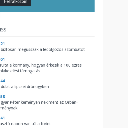
Feliratkozom
ISS
:21
 biztosan megússzák a ledolgozós szombatot
:01
árulta a kormány, hogyan érkezik a 100 ezres
kolakezdési támogatás
:44
rdulat a lipcsei drónügyben
:58
gyar Péter keményen nekiment az Orbán-
rmánynak
:41
zasztó napon van túl a forint