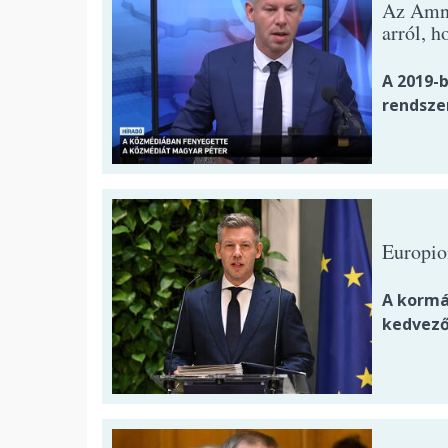
Az Amne
arról, 
A 2019-b
rendsze
Europio
A kormá
kedvező