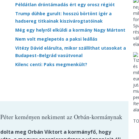
Példátlan dróntámadás ért egy orosz régiót
Trump dühbe gurult: hosszú börtönt ígér a
hadsereg titkainak kiszivárogtatóinak
Még egy helyről elküldi a kormány Nagy Mártont
Nem volt meglepetés a paksi leállás
Vitézy Dávid elárulta, mikor szállíthat utasokat a
Budapest–Belgrád vasútvonal
Kilenc centi: Paks megmenkült?
Péter keményen nekiment az Orbán-kormánynak
TO
ádolta meg Orbán Viktort a kormányfő, hogy