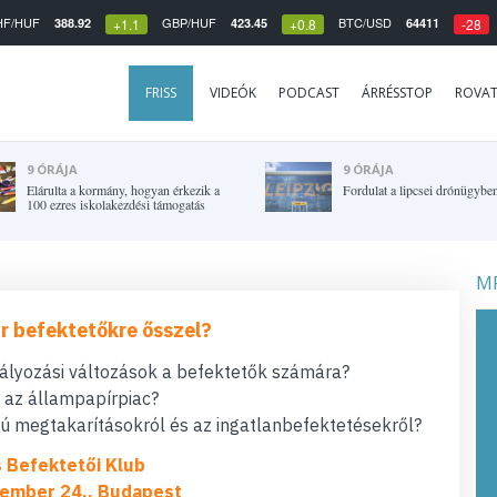
HF/HUF
GBP/HUF
BTC/USD
388.92
423.45
64411
+1.1
+0.8
-28
FRISS
VIDEÓK
PODCAST
ÁRRÉSSTOP
ROVA
9 ÓRÁJA
9 ÓRÁJA
Elárulta a kormány, hogyan érkezik a
Fordulat a lipcsei drónügybe
100 ezres iskolakezdési támogatás
MF
r befektetőkre ősszel?
bályozási változások a befektetők számára?
t az állampapírpiac?
 megtakarításokról és az ingatlanbefektetésekről?
s Befektetői Klub
ember 24., Budapest