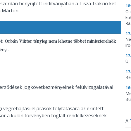
szerdán benyújtott indítványában a Tisza-frakció két
18
a Márton.
Ol
ku
Ra
17
Ne
ot: Orbán Viktor tényleg nem lehetne többet miniszterelnök
ir
ényt.
17
Új 
17
Be
szerződések jogkövetkezményeinek felülvizsgálatával
16
Me
Bu
i végrehajtási eljárások folytatására az érintett
 sor a külön törvényben foglalt rendelkezéseknek
A