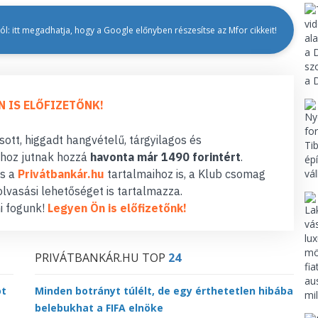
l: itt megadhatja, hogy a Google előnyben részesítse az Mfor cikkeit!
N IS ELŐFIZETŐNK!
ott, higgadt hangvételű, tárgyilagos és
hoz jutnak hozzá
havonta már 1490 forintért
.
s a
Privátbankár.hu
tartalmaihoz is, a Klub csomag
lvasási lehetőséget is tartalmazza.
i fogunk!
Legyen Ön is előfizetőnk!
PRIVÁTBANKÁR.HU TOP
24
ot
Minden botrányt túlélt, de egy érthetetlen hibába
belebukhat a FIFA elnöke