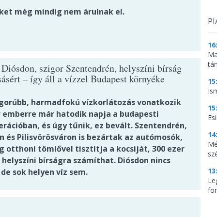
ket még mindig nem árulnak el.
PI
16
Ma
tá
 Diósdon, szigor Szentendrén, helyszíni bírság
ásért – így áll a vízzel Budapest környéke
15
Is
igorúbb, harmadfokú vízkorlátozás vonatkozik
15
r emberre már hatodik napja a budapesti
Es
rációban, és úgy tűnik, ez bevált. Szentendrén,
14
 és Pilisvörösváron is bezártak az autómosók,
Mé
g otthoni tömlővel tisztítja a kocsiját, 300 ezer
sz
 helyszíni bírságra számíthat. Diósdon nincs
13
 de sok helyen víz sem.
Le
for