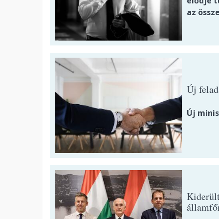
elődje t
az össz
Új felad
Új minis
Kiderül
államfő