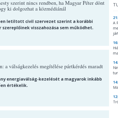
sty szerint nincs rendben, ha Magyar Péter dönt
TU
hogy ki dolgozhat a közmédiánál
21
en letiltott civil szervezet szerint a korábbi
A 
r szereplőinek visszahozása sem működhet.
me
já
16
Hi
ma
14
n: a válságkezelés megítélése pártkérdés maradt
Ni
tu
ny energiaválság-kezelését a magyarok inkább
14
en értékelik.
Ma
12
Tr