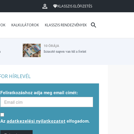
KLASSZIS ELŐFIZETÉS
TOK
KALKULÁTOROK
KLASSZIS RENDEZVÉNYEK
10 ÓRÁJA
n
Izzasztó napon van túl a forint
OR HÍRLEVÉL
Feliratkozáshoz adja meg email címét:
Az
elfogadom.
adatkezelési nyilatkozatot