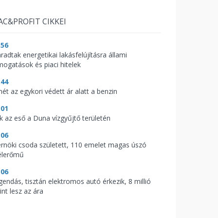
AC&PROFIT CIKKEI
:56
radtak energetikai lakásfelújításra állami
mogatások és piaci hitelek
:44
mét az egykori védett ár alatt a benzin
:01
ik az eső a Duna vízgyűjtő területén
:06
rnöki csoda született, 110 emelet magas úszó
élerőmű
:06
gendás, tisztán elektromos autó érkezik, 8 millió
int lesz az ára