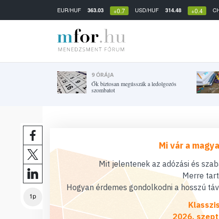
EUR/HUF
USD/HUF
C
363.03
314.48
+0.7
+0.4
9 ÓRÁJA
Ők biztosan megússzák a ledolgozós
szombatot
Mi vár a magya
Mit jelentenek az adózási és sza
Merre tar
Hogyan érdemes gondolkodni a hosszú távú
1p
Klasszi
2026. szept