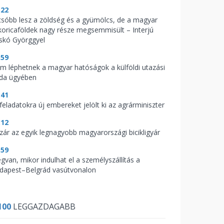
:22
csóbb lesz a zöldség és a gyümölcs, de a magyar
koricaföldek nagy része megsemmisült – Interjú
skó Györggyel
:59
m léphetnek a magyar hatóságok a külföldi utazási
oda ügyében
:41
feladatokra új embereket jelölt ki az agrárminiszter
:12
zár az egyik legnagyobb magyarországi bicikligyár
:59
gvan, mikor indulhat el a személyszállítás a
dapest–Belgrád vasútvonalon
100
LEGGAZDAGABB