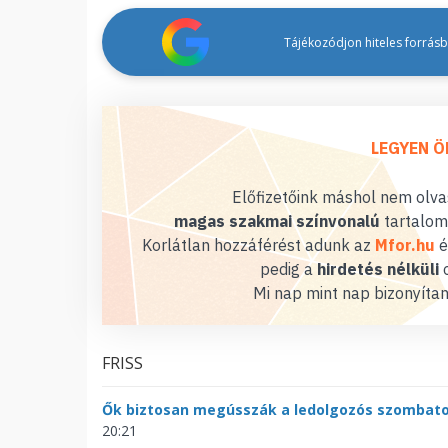
Tájékozódjon hiteles forrásbó
LEGYEN Ö
Előfizetőink máshol nem olvas
magas szakmai színvonalú
tartalom
Korlátlan hozzáférést adunk az
Mfor.hu
é
pedig a
hirdetés nélküli
o
Mi nap mint nap bizonyítan
FRISS
Ők biztosan megússzák a ledolgozós szombat
20:21