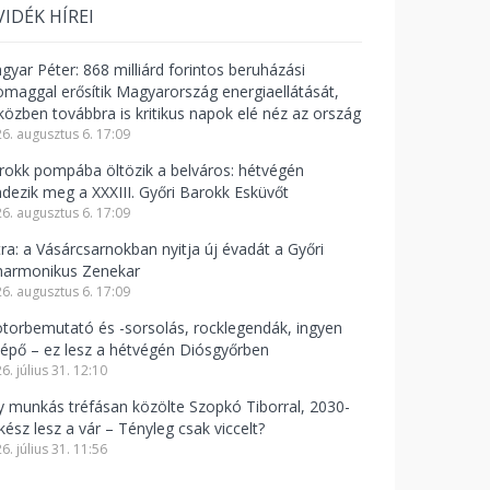
VIDÉK HÍREI
gyar Péter: 868 milliárd forintos beruházási
omaggal erősítik Magyarország energiaellátását,
közben továbbra is kritikus napok elé néz az ország
6. augusztus 6. 17:09
rokk pompába öltözik a belváros: hétvégén
ndezik meg a XXXIII. Győri Barokk Esküvőt
6. augusztus 6. 17:09
tra: a Vásárcsarnokban nyitja új évadát a Győri
lharmonikus Zenekar
6. augusztus 6. 17:09
torbemutató és -sorsolás, rocklegendák, ingyen
lépő – ez lesz a hétvégén Diósgyőrben
6. július 31. 12:10
y munkás tréfásan közölte Szopkó Tiborral, 2030-
kész lesz a vár – Tényleg csak viccelt?
6. július 31. 11:56