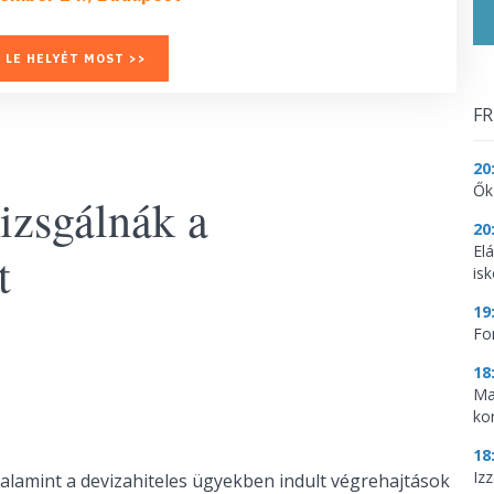
 LE HELYÉT MOST >>
FR
20
Ők
vizsgálnák a
20
El
t
is
19
Fo
18
Ma
ko
18
Iz
valamint a devizahiteles ügyekben indult végrehajtások