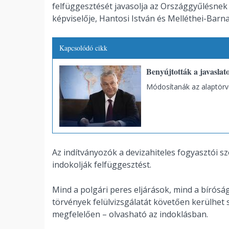
felfüggesztését javasolja az Országgyűlésnek 
képviselője, Hantosi István és Melléthei-Barn
Kapcsolódó cikk
Benyújtották a javaslat
Módosítanák az alaptörv
Az indítványozók a devizahiteles fogyasztói 
indokolják felfüggesztést.
Mind a polgári peres eljárások, mind a bíróság
törvények felülvizsgálatát követően kerülhet
megfelelően – olvasható az indoklásban.