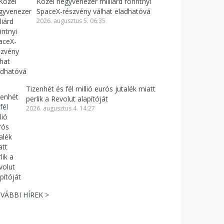
Közel negyvenezer milliárd forintnyi
SpaceX-részvény válhat eladhatóvá
2026. augusztus 5. 06:35
Tizenhét és fél millió eurós jutalék miatt
perlik a Revolut alapítóját
2026. augusztus 4. 14:27
VÁBBI HÍREK >