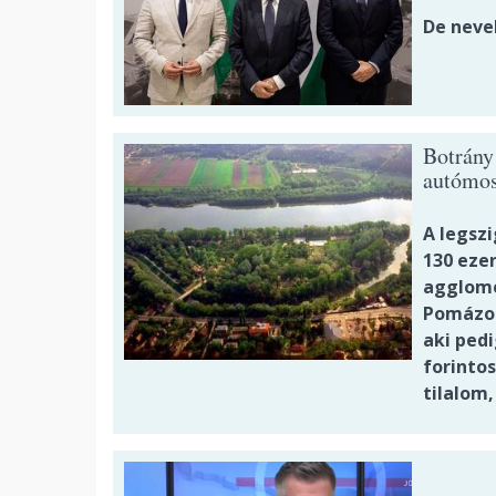
De neve
Botrány
autómos
A legsz
130 eze
agglome
Pomázon
aki pedi
forintos
tilalom,