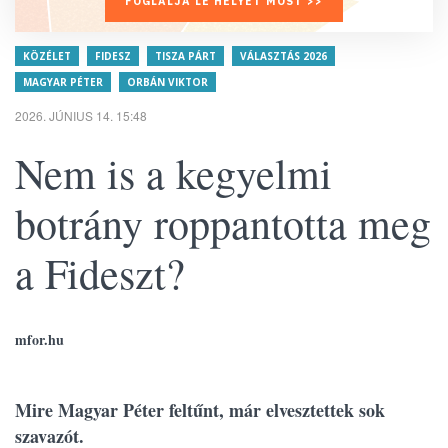
FOGLALJA LE HELYÉT MOST >>
KÖZÉLET
FIDESZ
TISZA PÁRT
VÁLASZTÁS 2026
MAGYAR PÉTER
ORBÁN VIKTOR
2026. JÚNIUS 14. 15:48
Nem is a kegyelmi
botrány roppantotta meg
a Fideszt?
mfor.hu
Mire Magyar Péter feltűnt, már elvesztettek sok
szavazót.