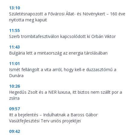
13:10
Születésnapozott a Fővárosi Állat- és Növénykert – 160 éve
nyitotta meg kapuit
11:55
Szerb trombitafesztiválon kapcsolódott ki Orbán Viktor
11:43
Bulgária lett a mintaország az energia tárolásában
11:01
Ismét fellángolt a vita arról, hogy kell-e duzzasztómű a
Dunára
10:26
Hegedűs Zsolt és a NER luxusa, itt biztos nem szállt por a
zsírra
09:57
Itt a bejelentés – Indulhatnak a Baross Gábor
Vasútfejlesztési Terv uniós projektjei
09:42