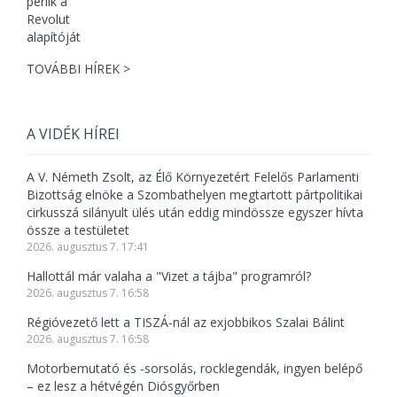
TOVÁBBI HÍREK >
A VIDÉK HÍREI
A V. Németh Zsolt, az Élő Környezetért Felelős Parlamenti
Bizottság elnöke a Szombathelyen megtartott pártpolitikai
cirkusszá silányult ülés után eddig mindössze egyszer hívta
össze a testületet
2026. augusztus 7. 17:41
Hallottál már valaha a "Vizet a tájba" programról?
2026. augusztus 7. 16:58
Régióvezető lett a TISZÁ-nál az exjobbikos Szalai Bálint
2026. augusztus 7. 16:58
Motorbemutató és -sorsolás, rocklegendák, ingyen belépő
– ez lesz a hétvégén Diósgyőrben