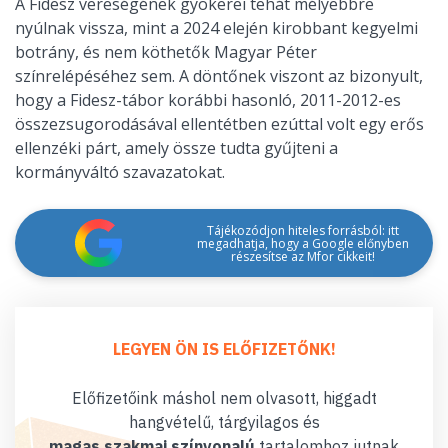
A Fidesz vereségének gyökerei tehát mélyebbre
nyúlnak vissza, mint a 2024 elején kirobbant kegyelmi
botrány, és nem köthetők Magyar Péter
színrelépéséhez sem. A döntőnek viszont az bizonyult,
hogy a Fidesz-tábor korábbi hasonló, 2011-2012-es
összezsugorodásával ellentétben ezúttal volt egy erős
ellenzéki párt, amely össze tudta gyűjteni a
kormányváltó szavazatokat.
Tájékozódjon hiteles forrásból: itt
megadhatja, hogy a Google előnyben
részesítse az Mfor cikkeit!
LEGYEN ÖN IS ELŐFIZETŐNK!
Előfizetőink máshol nem olvasott, higgadt
hangvételű, tárgyilagos és
magas szakmai színvonalú
tartalomhoz jutnak