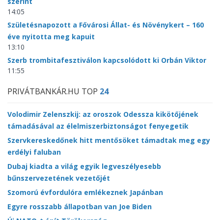
szerint
14:05
Születésnapozott a Fővárosi Állat- és Növénykert – 160
éve nyitotta meg kapuit
13:10
Szerb trombitafesztiválon kapcsolódott ki Orbán Viktor
11:55
PRIVÁTBANKÁR.HU TOP
24
Volodimir Zelenszkij: az oroszok Odessza kikötőjének
támadásával az élelmiszerbiztonságot fenyegetik
Szervkereskedőnek hitt mentősöket támadtak meg egy
erdélyi faluban
Dubaj kiadta a világ egyik legveszélyesebb
bűnszervezetének vezetőjét
Szomorú évfordulóra emlékeznek Japánban
Egyre rosszabb állapotban van Joe Biden