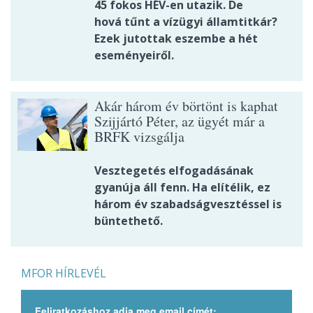
45 fokos HÉV-en utazik. De
hová tűnt a vízügyi államtitkár?
Ezek jutottak eszembe a hét
eseményeiről.
Akár három év börtönt is kaphat
Szijjártó Péter, az ügyét már a
BRFK vizsgálja
Vesztegetés elfogadásának
gyanúja áll fenn. Ha elítélik, ez
három év szabadságvesztéssel is
büntethető.
MFOR HÍRLEVÉL
Feliratkozáshoz adja meg email címét: