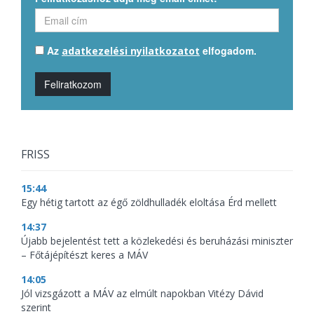
Az
elfogadom.
adatkezelési nyilatkozatot
Feliratkozom
FRISS
15:44
Egy hétig tartott az égő zöldhulladék eloltása Érd mellett
14:37
Újabb bejelentést tett a közlekedési és beruházási miniszter
– Főtájépítészt keres a MÁV
14:05
Jól vizsgázott a MÁV az elmúlt napokban Vitézy Dávid
szerint