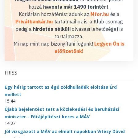
hozzá
havonta már 1490 forintért
.
Korlátlan hozzáférést adunk az
Mfor.hu
és a
Privátbankár.hu
tartalmaihoz is, a Klub csomag
pedig a
hirdetés nélküli
olvasási lehetőséget is
tartalmazza.
Mi nap mint nap bizonyítani fogunk!
Legyen Ön is
előfizetőnk!
FRISS
Egy hétig tartott az égő zöldhulladék eloltása Érd
mellett
15:44
Újabb bejelentést tett a közlekedési és beruházási
miniszter – Főtájépítészt keres a MÁV
14:37
Jól vizsgázott a MÁV az elmúlt napokban Vitézy Dávid