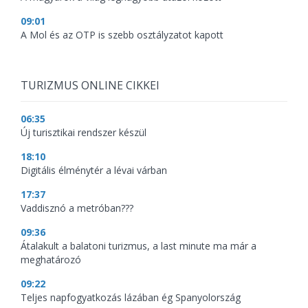
09:01
A Mol és az OTP is szebb osztályzatot kapott
TURIZMUS ONLINE CIKKEI
06:35
Új turisztikai rendszer készül
18:10
Digitális élménytér a lévai várban
17:37
Vaddisznó a metróban???
09:36
Átalakult a balatoni turizmus, a last minute ma már a
meghatározó
09:22
Teljes napfogyatkozás lázában ég Spanyolország