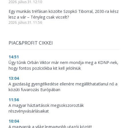
2026. július 31. 12:10
Egy munkás tréfásan közölte Szopkó Tiborral, 2030-ra kész
lesz a vár – Tényleg csak viccelt?
2026. július 31. 11:56
PIAC&PROFIT CIKKEI
14:51
Úgy tűnik Orbán Viktor már nem mondja meg a KDNP-nek,
hogy fontos pozíciókba kit kell jelölniük
13:04
A gazdaság gyengélkedése ellenére megállíthatatlanul nő a
közúti fuvarozás Európában
11:56
A magyar háztartások megsokszorozták
részvényvásárlásaikat
10:04
A magyarok a világ legnagyobb utazói között