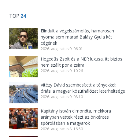
TOP
24
Elindult a végelszámolás, hamarosan
nyoma sem marad Balásy Gyula két
cégének
2026. augusztus 9. 06:01
Hegedűs Zsolt és a NER luxusa, itt biztos
nem szállt por a zsírra
2026. augusztus 9. 10:26
Vitézy Dávid szembesített a tényekkel:
óriási a magyar közúthálózat leterheltsége
2026. augusztus 9. 08:10
Kapitány István elmondta, mekkora
arányban vettek részt az önkéntes
spórolásban a magyarok
2026. augusztus 8. 16:50