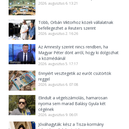
2026. augusztus 6. 13:21
Több, Orbán Viktorhoz közeli vállalatnak
befellegezhet a Reuters szerint
2026. augusztus 2. 16:26
Az Amnesty szerint nincs rendben, ha
Magyar Péter dönt arról, hogy ki dolgozhat
a közmédiánál
2026. augusztus 5. 17:17
Ennyiért vesztegetik az eurót csütörtök
reggel
2026. augusztus 6. 07:08
Elindult a végelszámolás, hamarosan
nyoma sem marad Balásy Gyula két
cégének
2026. augusztus 9. 06:01
Jóváhagyták: kész a Tisza-kormány