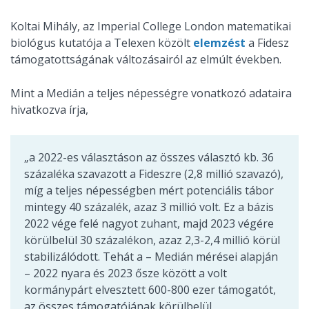
Koltai Mihály, az Imperial College London matematikai
biológus kutatója a Telexen közölt
elemzést
a Fidesz
támogatottságának változásairól az elmúlt években.
Mint a Medián a teljes népességre vonatkozó adataira
hivatkozva írja,
„a 2022-es választáson az összes választó kb. 36
százaléka szavazott a Fideszre (2,8 millió szavazó),
míg a teljes népességben mért potenciális tábor
mintegy 40 százalék, azaz 3 millió volt. Ez a bázis
2022 vége felé nagyot zuhant, majd 2023 végére
körülbelül 30 százalékon, azaz 2,3-2,4 millió körül
stabilizálódott. Tehát a – Medián mérései alapján
– 2022 nyara és 2023 ősze között a volt
kormánypárt elvesztett 600-800 ezer támogatót,
az összes támogatójának körülbelül