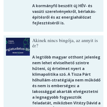
A kormányfő beszélt új HÉV- és
vasúti szerelvényekről, bérlakás-
építésről és az energiahálózat
fejlesztéséről is.
Akinek nincs bingója, az annyit is
ér?
A legtöbb magyar otthont jelenleg
nem lehet elviselhető szintre
hűteni, új értelmet nyert a
klímapolitika szó. A Tisza Párt
hőhullám-stratégiája nem működő
és nem is emberséges: a
lakossággal akarták elvégeztetni
a legnagyobb fogyasztók
feladatát, miközben Vitézy Dávid a