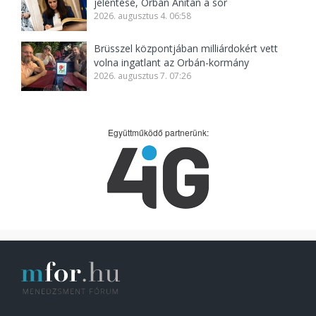
jelentése, Orbán Anitán a sor
2026. augusztus 4. 06:58
Brüsszel központjában milliárdokért vett
volna ingatlant az Orbán-kormány
2026. augusztus 7. 07:26
Együttműködő partnerünk: