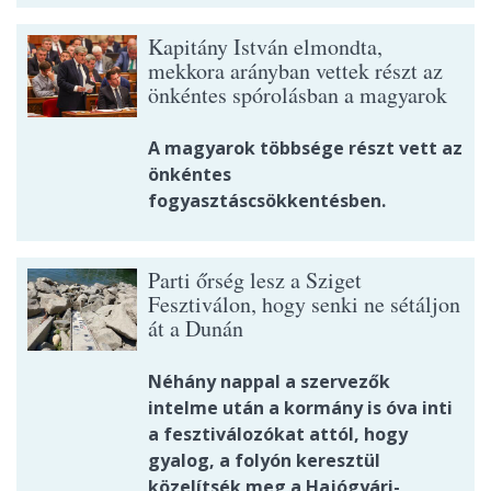
Kapitány István elmondta,
mekkora arányban vettek részt az
önkéntes spórolásban a magyarok
A magyarok többsége részt vett az
önkéntes
fogyasztáscsökkentésben.
Parti őrség lesz a Sziget
Fesztiválon, hogy senki ne sétáljon
át a Dunán
Néhány nappal a szervezők
intelme után a kormány is óva inti
a fesztiválozókat attól, hogy
gyalog, a folyón keresztül
közelítsék meg a Hajógyári-