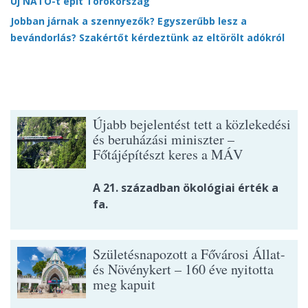
Új NATO-t épít Törökország
Jobban járnak a szennyezők? Egyszerűbb lesz a
bevándorlás? Szakértőt kérdeztünk az eltörölt adókról
Újabb bejelentést tett a közlekedési
és beruházási miniszter –
Főtájépítészt keres a MÁV
A 21. században ökológiai érték a
fa.
Születésnapozott a Fővárosi Állat-
és Növénykert – 160 éve nyitotta
meg kapuit