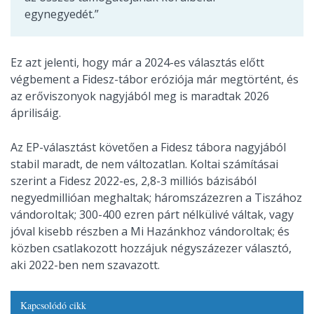
egynegyedét.”
Ez azt jelenti, hogy már a 2024-es választás előtt
végbement a Fidesz-tábor eróziója már megtörtént, és
az erőviszonyok nagyjából meg is maradtak 2026
áprilisáig.
Az EP-választást követően a Fidesz tábora nagyjából
stabil maradt, de nem változatlan. Koltai számításai
szerint a Fidesz 2022-es, 2,8-3 milliós bázisából
negyedmillióan meghaltak; háromszázezren a Tiszához
vándoroltak; 300-400 ezren párt nélkülivé váltak, vagy
jóval kisebb részben a Mi Hazánkhoz vándoroltak; és
közben csatlakozott hozzájuk négyszázezer választó,
aki 2022-ben nem szavazott.
Kapcsolódó cikk