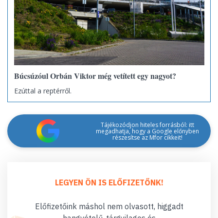
Búcsúzóul Orbán Viktor még vetített egy nagyot?
Ezúttal a reptérről.
Tájékozódjon hiteles forrásból: itt
megadhatja, hogy a Google előnyben
részesítse az Mfor cikkeit!
LEGYEN ÖN IS ELŐFIZETŐNK!
Előfizetőink máshol nem olvasott, higgadt