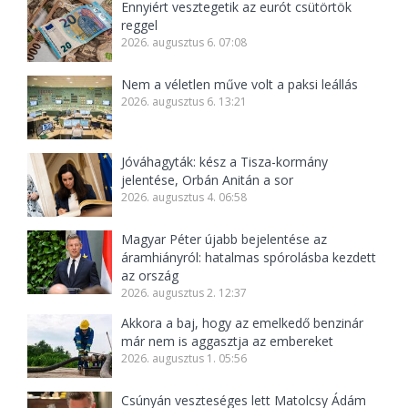
Ennyiért vesztegetik az eurót csütörtök
reggel
2026. augusztus 6. 07:08
Nem a véletlen műve volt a paksi leállás
2026. augusztus 6. 13:21
Jóváhagyták: kész a Tisza-kormány
jelentése, Orbán Anitán a sor
2026. augusztus 4. 06:58
Magyar Péter újabb bejelentése az
áramhiányról: hatalmas spórolásba kezdett
az ország
2026. augusztus 2. 12:37
Akkora a baj, hogy az emelkedő benzinár
már nem is aggasztja az embereket
2026. augusztus 1. 05:56
Csúnyán veszteséges lett Matolcsy Ádám