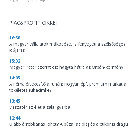
2026. július 31. 11:56
PIAC&PROFIT CIKKEI
16:58
A magyar vállalatok működését is fenyegeti a szélsőséges
időjárás
15:32
Magyar Péter szerint ezt hagyta hátra az Orbán-kormány
14:05
A néma értékesítő a ruhán: Hogyan épít prémium márkát a
tökéletes ruhacímke?
13:45
Visszatér az élet a zalai gyárba
12:44
Újabb árrobbanás jöhet? A búza, az olaj és a cukor is drágul