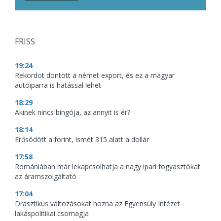
FRISS
19:24
Rekordot döntött a német export, és ez a magyar
autóiparra is hatással lehet
18:29
Akinek nincs bingója, az annyit is ér?
18:14
Erősödött a forint, ismét 315 alatt a dollár
17:58
Romániában már lekapcsolhatja a nagy ipari fogyasztókat
az áramszolgáltató
17:04
Drasztikus változásokat hozna az Egyensúly Intézet
lakáspolitikai csomagja