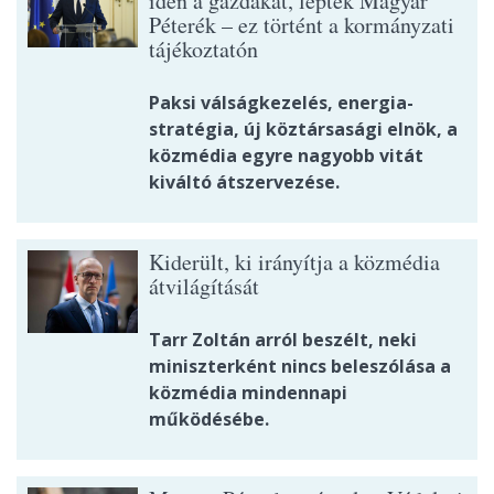
idén a gazdákat, léptek Magyar
Péterék – ez történt a kormányzati
tájékoztatón
Paksi válságkezelés, energia-
stratégia, új köztársasági elnök, a
közmédia egyre nagyobb vitát
kiváltó átszervezése.
Kiderült, ki irányítja a közmédia
átvilágítását
Tarr Zoltán arról beszélt, neki
miniszterként nincs beleszólása a
közmédia mindennapi
működésébe.