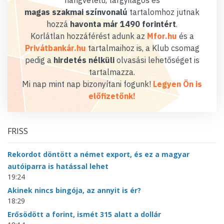
hangvételű, tárgyilagos és
magas szakmai színvonalú
tartalomhoz jutnak
hozzá
havonta már 1490 forintért
.
Korlátlan hozzáférést adunk az
Mfor.hu
és a
Privátbankár.hu
tartalmaihoz is, a Klub csomag
pedig a
hirdetés nélküli
olvasási lehetőséget is
tartalmazza.
Mi nap mint nap bizonyítani fogunk!
Legyen Ön is
előfizetőnk!
FRISS
Rekordot döntött a német export, és ez a magyar
autóiparra is hatással lehet
19:24
Akinek nincs bingója, az annyit is ér?
18:29
Erősödött a forint, ismét 315 alatt a dollár