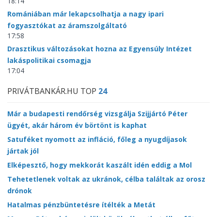
18:14
Romániában már lekapcsolhatja a nagy ipari
fogyasztókat az áramszolgáltató
17:58
Drasztikus változásokat hozna az Egyensúly Intézet
lakáspolitikai csomagja
17:04
PRIVÁTBANKÁR.HU TOP
24
Már a budapesti rendőrség vizsgálja Szijjártó Péter
ügyét, akár három év börtönt is kaphat
Satuféket nyomott az infláció, főleg a nyugdíjasok
jártak jól
Elképesztő, hogy mekkorát kaszált idén eddig a Mol
Tehetetlenek voltak az ukránok, célba találtak az orosz
drónok
Hatalmas pénzbüntetésre ítélték a Metát