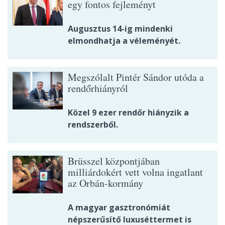
egy fontos fejleményt
Augusztus 14-ig mindenki
elmondhatja a véleményét.
Megszólalt Pintér Sándor utóda a
rendőrhiányról
Közel 9 ezer rendőr hiányzik a
rendszerből.
Brüsszel központjában
milliárdokért vett volna ingatlant
az Orbán-kormány
A magyar gasztronómiát
népszerűsítő luxuséttermet is