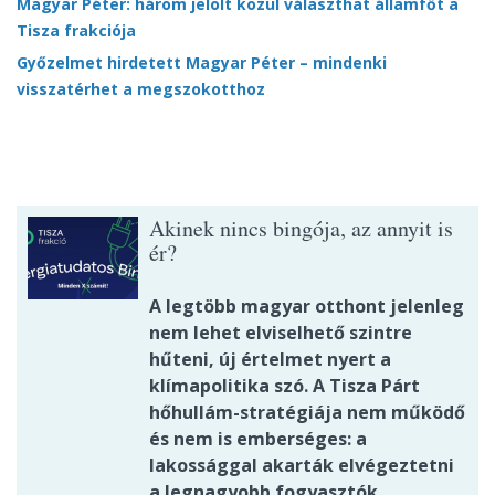
Magyar Péter: három jelölt közül választhat államfőt a
Tisza frakciója
Győzelmet hirdetett Magyar Péter – mindenki
visszatérhet a megszokotthoz
Akinek nincs bingója, az annyit is
ér?
A legtöbb magyar otthont jelenleg
nem lehet elviselhető szintre
hűteni, új értelmet nyert a
klímapolitika szó. A Tisza Párt
hőhullám-stratégiája nem működő
és nem is emberséges: a
lakossággal akarták elvégeztetni
a legnagyobb fogyasztók