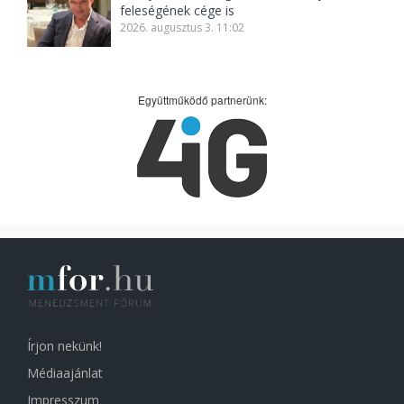
feleségének cége is
2026. augusztus 3. 11:02
Együttműködő partnerünk:
Írjon nekünk!
Médiaajánlat
Impresszum