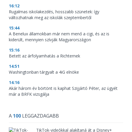
16:12
Rugalmas iskolakezdés, hosszabb szünetek: így
változhatnak meg az iskolák szeptembertől
15:44
A Benelux államokban már nem menő a cigi, és az is
kiderült, mennyien szívják Magyarországon
15:16
Betett az árfolyamhatás a Richternek
14:51
Washingtonban tárgyalt a 4iG elnöke
14:16
Akár három év börtönt is kaphat Szijjártó Péter, az ügyét
már a BRFK vizsgálja
A
100
LEGGAZDAGABB
TikTok-videókkal alakítaná át a Disney+