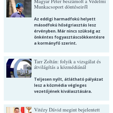
Magyar Péter beszámolt a Védelmi
Munkacsoport döntéseiről
Az eddigi harmadfokú helyett
másodfokú hőségriasztás lesz
érvényben. Már nincs szükség az
önkéntes fogyasztáscsökkentésre
a kormányfő szerint.
Tarr Zoltán: folyik a vizsgálat és
átvilágítás a közmédiánál
Teljesen nyílt, átlátható pályázat
lesz a közmédia végleges
vezetőjének kiválasztására.
Vitézy Dávid megint bejelentett