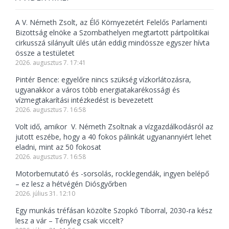
A V. Németh Zsolt, az Élő Környezetért Felelős Parlamenti
Bizottság elnöke a Szombathelyen megtartott pártpolitikai
cirkusszá silányult ülés után eddig mindössze egyszer hívta
össze a testületet
2026. augusztus 7. 17:41
Pintér Bence: egyelőre nincs szükség vízkorlátozásra,
ugyanakkor a város több energiatakarékossági és
vízmegtakarítási intézkedést is bevezetett
2026. augusztus 7. 16:58
Volt idő, amikor V. Németh Zsoltnak a vízgazdálkodásról az
jutott eszébe, hogy a 40 fokos pálinkát ugyanannyiért lehet
eladni, mint az 50 fokosat
2026. augusztus 7. 16:58
Motorbemutató és -sorsolás, rocklegendák, ingyen belépő
– ez lesz a hétvégén Diósgyőrben
2026. július 31. 12:10
Egy munkás tréfásan közölte Szopkó Tiborral, 2030-ra kész
lesz a vár – Tényleg csak viccelt?