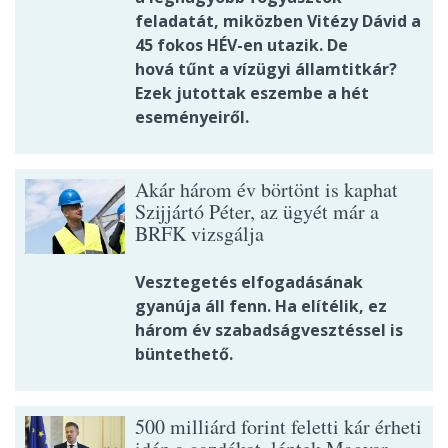
feladatát, miközben Vitézy Dávid a
45 fokos HÉV-en utazik. De
hová tűnt a vízügyi államtitkár?
Ezek jutottak eszembe a hét
eseményeiről.
Akár három év börtönt is kaphat
Szijjártó Péter, az ügyét már a
BRFK vizsgálja
Vesztegetés elfogadásának
gyanúja áll fenn. Ha elítélik, ez
három év szabadságvesztéssel is
büntethető.
500 milliárd forint feletti kár érheti