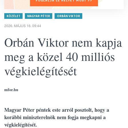
FOGLALJA LE HELYÉT MOST >>
KÖZÉLET
MAGYAR PÉTER
ORBÁN VIKTOR
2026. MÁJUS 16. 09:44
Orbán Viktor nem kapja
meg a közel 40 milliós
végkielégítését
mfor.hu
Magyar Péter péntek este arról posztolt, hogy a
korábbi miniszterelnök nem fogja megkapni a
végkielégítését.