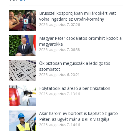
Brüsszel központjában milliárdokért vett
volna ingatlant az Orbán-kormány
2026. augusztus 7. 07:26
Magyar Péter csodálatos örömhírt közölt a
magyarokkal
2026. augusztus 7. 06:38
Ők biztosan megússzák a ledolgozós
szombatot
2026. augusztus 6. 20:21
Folytatódik az áreső a benzinkutakon
2026. augusztus 7. 13:16
Akár három év börtönt is kaphat Szijjártó
Péter, az ügyét már a BRFK vizsgálja
2026. augusztus 7. 14:16