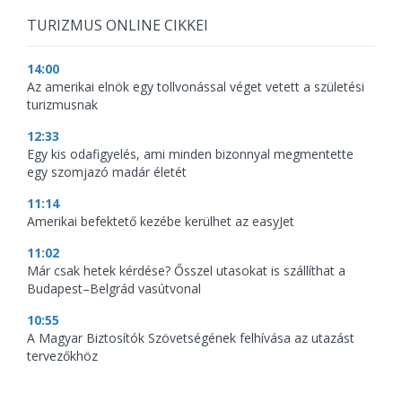
TURIZMUS ONLINE CIKKEI
14:00
Az amerikai elnök egy tollvonással véget vetett a születési
turizmusnak
12:33
Egy kis odafigyelés, ami minden bizonnyal megmentette
egy szomjazó madár életét
11:14
Amerikai befektető kezébe kerülhet az easyJet
11:02
Már csak hetek kérdése? Ősszel utasokat is szállíthat a
Budapest–Belgrád vasútvonal
10:55
A Magyar Biztosítók Szövetségének felhívása az utazást
tervezőkhöz