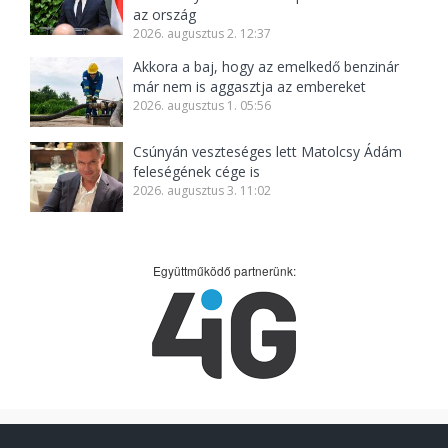
az ország
2026. augusztus 2. 12:37
Akkora a baj, hogy az emelkedő benzinár
már nem is aggasztja az embereket
2026. augusztus 1. 05:56
Csúnyán veszteséges lett Matolcsy Ádám
feleségének cége is
2026. augusztus 3. 11:02
Együttműködő partnerünk: