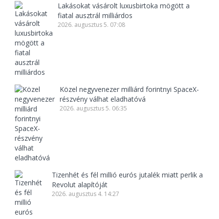
Lakásokat vásárolt luxusbirtoka mögött a
fiatal ausztrál milliárdos
2026. augusztus 5. 07:08
Közel negyvenezer milliárd forintnyi SpaceX-
részvény válhat eladhatóvá
2026. augusztus 5. 06:35
Tizenhét és fél millió eurós jutalék miatt perlik a
Revolut alapítóját
2026. augusztus 4. 14:27