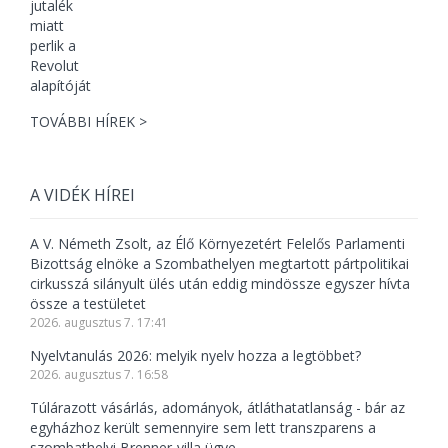
TOVÁBBI HÍREK >
A VIDÉK HÍREI
A V. Németh Zsolt, az Élő Környezetért Felelős Parlamenti
Bizottság elnöke a Szombathelyen megtartott pártpolitikai
cirkusszá silányult ülés után eddig mindössze egyszer hívta
össze a testületet
2026. augusztus 7. 17:41
Nyelvtanulás 2026: melyik nyelv hozza a legtöbbet?
2026. augusztus 7. 16:58
Túlárazott vásárlás, adományok, átláthatatlanság - bár az
egyházhoz került semennyire sem lett transzparens a
szombathelyi Brenner-villa ügye