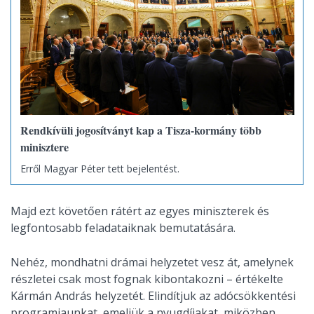
Rendkívüli jogosítványt kap a Tisza-kormány több
minisztere
Erről Magyar Péter tett bejelentést.
Majd ezt követően rátért az egyes miniszterek és
legfontosabb feladataiknak bemutatására.
Nehéz, mondhatni drámai helyzetet vesz át, amelynek
részletei csak most fognak kibontakozni – értékelte
Kármán András helyzetét. Elindítjuk az adócsökkentési
programjaunkat, emeljük a nyugdíjakat, miközben