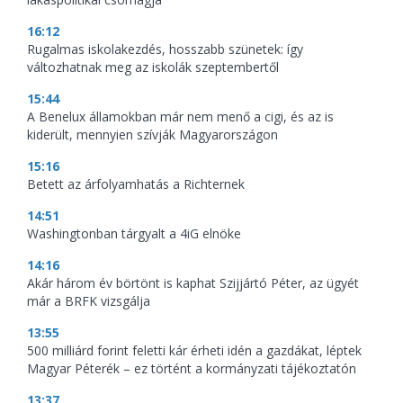
16:12
Rugalmas iskolakezdés, hosszabb szünetek: így
változhatnak meg az iskolák szeptembertől
15:44
A Benelux államokban már nem menő a cigi, és az is
kiderült, mennyien szívják Magyarországon
15:16
Betett az árfolyamhatás a Richternek
14:51
Washingtonban tárgyalt a 4iG elnöke
14:16
Akár három év börtönt is kaphat Szijjártó Péter, az ügyét
már a BRFK vizsgálja
13:55
500 milliárd forint feletti kár érheti idén a gazdákat, léptek
Magyar Péterék – ez történt a kormányzati tájékoztatón
13:37