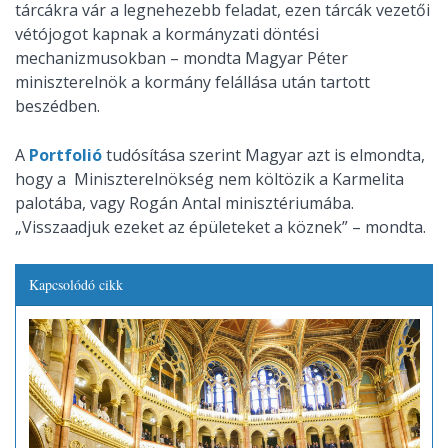
tárcákra vár a legnehezebb feladat, ezen tárcák vezetői
vétójogot kapnak a kormányzati döntési
mechanizmusokban – mondta Magyar Péter
miniszterelnök a kormány felállása után tartott
beszédben.
A
Portfolió
tudósítása szerint Magyar azt is elmondta,
hogy a Miniszterelnökség nem költözik a Karmelita
palotába, vagy Rogán Antal minisztériumába.
„Visszaadjuk ezeket az épületeket a köznek” – mondta.
Kapcsolódó cikk