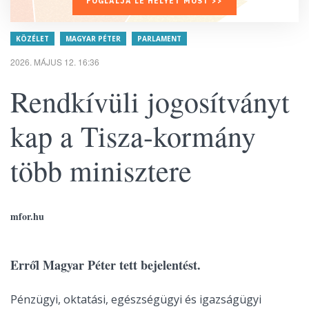
FOGLALJA LE HELYÉT MOST >>
KÖZÉLET
MAGYAR PÉTER
PARLAMENT
2026. MÁJUS 12. 16:36
Rendkívüli jogosítványt
kap a Tisza-kormány
több minisztere
mfor.hu
Erről Magyar Péter tett bejelentést.
Pénzügyi, oktatási, egészségügyi és igazságügyi