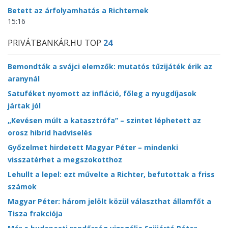
Betett az árfolyamhatás a Richternek
15:16
PRIVÁTBANKÁR.HU TOP
24
Bemondták a svájci elemzők: mutatós tűzijáték érik az
aranynál
Satuféket nyomott az infláció, főleg a nyugdíjasok
jártak jól
„Kevésen múlt a katasztrófa” – szintet léphetett az
orosz hibrid hadviselés
Győzelmet hirdetett Magyar Péter – mindenki
visszatérhet a megszokotthoz
Lehullt a lepel: ezt művelte a Richter, befutottak a friss
számok
Magyar Péter: három jelölt közül választhat államfőt a
Tisza frakciója