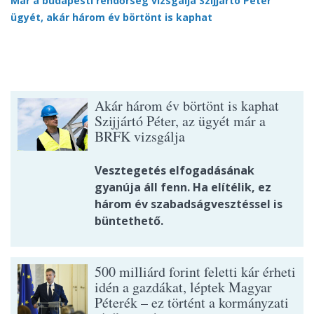
Már a budapesti rendőrség vizsgálja Szijjártó Péter
ügyét, akár három év börtönt is kaphat
Akár három év börtönt is kaphat
Szijjártó Péter, az ügyét már a
BRFK vizsgálja
Vesztegetés elfogadásának
gyanúja áll fenn. Ha elítélik, ez
három év szabadságvesztéssel is
büntethető.
500 milliárd forint feletti kár érheti
idén a gazdákat, léptek Magyar
Péterék – ez történt a kormányzati