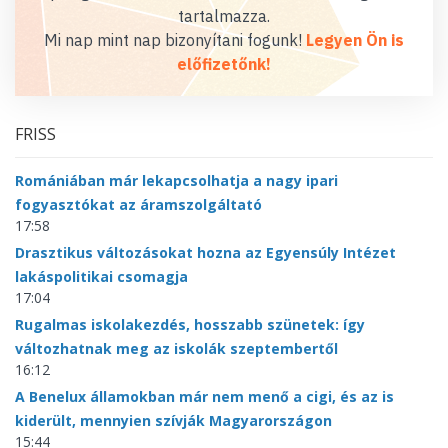
tartalmazza.
Mi nap mint nap bizonyítani fogunk!
Legyen Ön is
előfizetőnk!
FRISS
Romániában már lekapcsolhatja a nagy ipari
fogyasztókat az áramszolgáltató
17:58
Drasztikus változásokat hozna az Egyensúly Intézet
lakáspolitikai csomagja
17:04
Rugalmas iskolakezdés, hosszabb szünetek: így
változhatnak meg az iskolák szeptembertől
16:12
A Benelux államokban már nem menő a cigi, és az is
kiderült, mennyien szívják Magyarországon
15:44