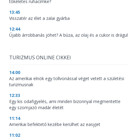
tökéletes ruhacímke?
13:45
Visszatér az élet a zalai gyárba
12:44
Újabb árrobbanás jöhet? A búza, az olaj és a cukor is drágul
TURIZMUS ONLINE CIKKEI
14:00
Az amerikai elnök egy tollvonással véget vetett a születési
turizmusnak
12:33
Egy kis odafigyelés, ami minden bizonnyal megmentette
egy szomjazó madár életét
11:14
Amerikai befektető kezébe kerülhet az easyJet
11:02