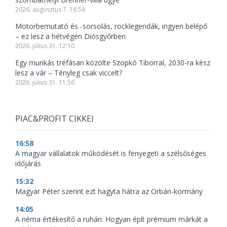
2026. augusztus 7. 16:58
Motorbemutató és -sorsolás, rocklegendák, ingyen belépő
– ez lesz a hétvégén Diósgyőrben
2026. július 31. 12:10
Egy munkás tréfásan közölte Szopkó Tiborral, 2030-ra kész
lesz a vár – Tényleg csak viccelt?
2026. július 31. 11:56
PIAC&PROFIT CIKKEI
16:58
A magyar vállalatok működését is fenyegeti a szélsőséges
időjárás
15:32
Magyar Péter szerint ezt hagyta hátra az Orbán-kormány
14:05
A néma értékesítő a ruhán: Hogyan épít prémium márkát a