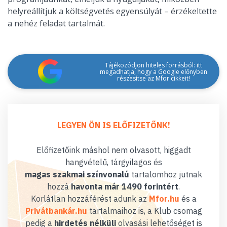
helyreállítjuk a költségvetés egyensúlyát – érzékeltette
a nehéz feladat tartalmát.
Tájékozódjon hiteles forrásból: itt
megadhatja, hogy a Google előnyben
részesítse az Mfor cikkeit!
LEGYEN ÖN IS ELŐFIZETŐNK!
Előfizetőink máshol nem olvasott, higgadt
hangvételű, tárgyilagos és
magas szakmai színvonalú
tartalomhoz jutnak
hozzá
havonta már 1490 forintért
.
Korlátlan hozzáférést adunk az
Mfor.hu
és a
Privátbankár.hu
tartalmaihoz is, a Klub csomag
pedig a
hirdetés nélküli
olvasási lehetőséget is