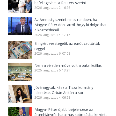
befellegezhet a Reuters szerint
2026. augusztus 2. 16:26
Az Amnesty szerint nincs rendben, ha
Magyar Péter dönt arról, hogy ki dolgozhat
a közmédiánál
2026. augusztus 5. 17:17
Ennyiért vesztegetik az eurót csütörtök
reggel
2026. augusztus 6. 07:08
Nem a véletlen műve volt a paksi leállás
2026. augusztus 6. 13:21
Jóváhagyták: kész a Tisza-kormány
jelentése, Orbán Anitán a sor
2026. augusztus 4. 06:58
Magyar Péter újabb bejelentése az
áramhiányról: hatalmas spórolásba kezdett