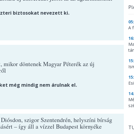
PI
zteri biztosokat nevezett ki.
05
A f
16
Ma
tá
15
t, mikor döntenek Magyar Péterék az új
Is
ről
15
Es
ket még mindig nem árulnak el.
14
Mé
sz
 Diósdon, szigor Szentendrén, helyszíni bírság
ásért – így áll a vízzel Budapest környéke
TU