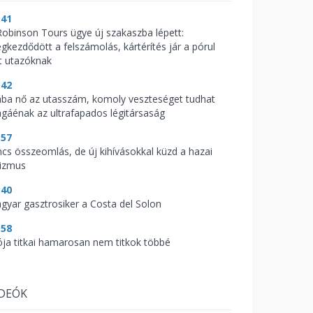
:41
Robinson Tours ügye új szakaszba lépett:
gkezdődött a felszámolás, kártérítés jár a pórul
rt utazóknak
:42
ába nő az utasszám, komoly veszteséget tudhat
gáénak az ultrafapados légitársaság
:57
ncs összeomlás, de új kihívásokkal küzd a hazai
rizmus
:40
gyar gasztrosiker a Costa del Solon
:58
ója titkai hamarosan nem titkok többé
IDEÓK