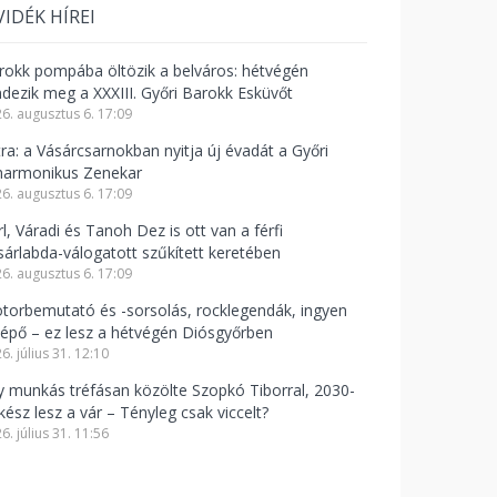
VIDÉK HÍREI
rokk pompába öltözik a belváros: hétvégén
ndezik meg a XXXIII. Győri Barokk Esküvőt
6. augusztus 6. 17:09
tra: a Vásárcsarnokban nyitja új évadát a Győri
lharmonikus Zenekar
6. augusztus 6. 17:09
l, Váradi és Tanoh Dez is ott van a férfi
sárlabda-válogatott szűkített keretében
6. augusztus 6. 17:09
torbemutató és -sorsolás, rocklegendák, ingyen
lépő – ez lesz a hétvégén Diósgyőrben
6. július 31. 12:10
y munkás tréfásan közölte Szopkó Tiborral, 2030-
kész lesz a vár – Tényleg csak viccelt?
6. július 31. 11:56