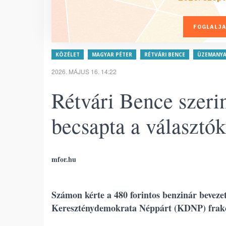
FOGLALJA
KÖZÉLET
MAGYAR PÉTER
RÉTVÁRI BENCE
ÜZEMANY
2026. MÁJUS 16. 14:22
Rétvári Bence szeri
becsapta a választók
mfor.hu
Számon kérte a 480 forintos benzinár beveze
Kereszténydemokrata Néppárt (KDNP) frakc