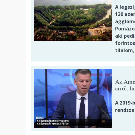
A legsz
130 eze
agglome
Pomázon
aki pedi
forintos
tilalom,
Az Amne
arról, 
A 2019-b
rendsze