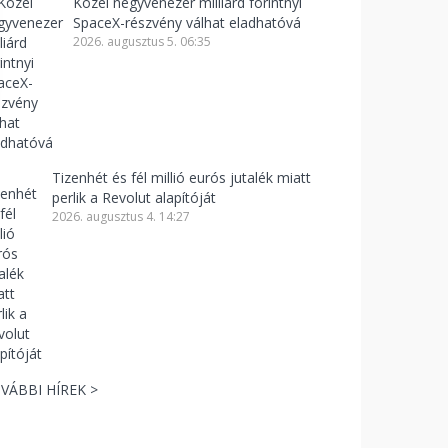
Közel negyvenezer milliárd forintnyi
SpaceX-részvény válhat eladhatóvá
2026. augusztus 5. 06:35
Tizenhét és fél millió eurós jutalék miatt
perlik a Revolut alapítóját
2026. augusztus 4. 14:27
VÁBBI HÍREK >