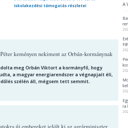
A 
iskolakezdési támogatás részletei
Ba
re
202
Ex
Fi
202
Péter keményen nekiment az Orbán-kormánynak
Per
ko
ádolta meg Orbán Viktort a kormányfő, hogy
202
udta, a magyar energiarendszer a végnapjait éli,
Mo
edőlés szélén áll, mégsem tett semmit.
be
202
Eg
ra 
202
atokra új embereket jelölt ki az agrárminiszter