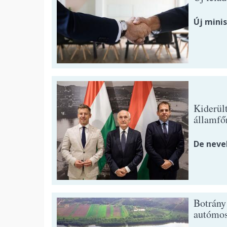
Új minis
Kiderül
államfő
De neve
Botrány
autómos