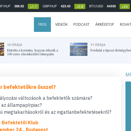
HF/HUF
GBP/HUF
BTC/USD
388.92
423.45
64330
+1.1
+0.8
+24
FRISS
VIDEÓK
PODCAST
ÁRRÉSSTOP
ROVA
10 ÓRÁJA
11 ÓRÁJA
Elárulta a kormány, hogyan érkezik a
Fordulat a lipcsei drónügybe
100 ezres iskolakezdési támogatás
MF
r befektetőkre ősszel?
bályozási változások a befektetők számára?
t az állampapírpiac?
 megtakarításokról és az ingatlanbefektetésekről?
s Befektetői Klub
ember 24., Budapest