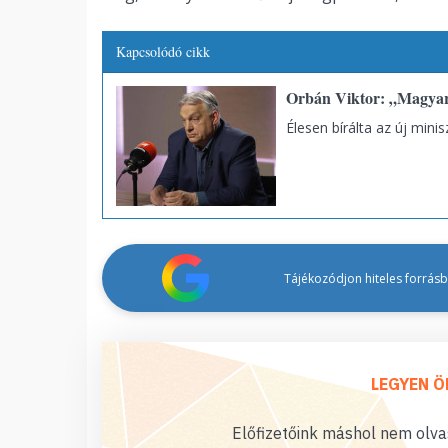
Kapcsolódó cikk
Orbán Viktor: „Magyar
Élesen bírálta az új minis
Tájékozódjon hiteles forrásbó
LEGYEN Ö
Előfizetőink máshol nem olvas