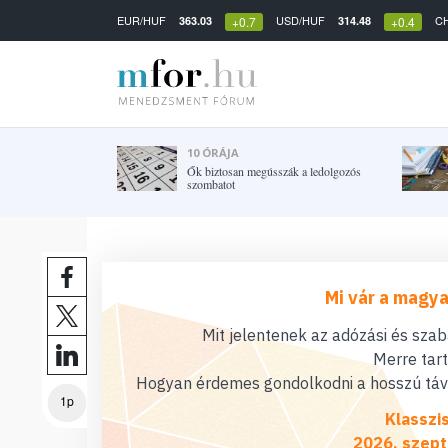
EUR/HUF
USD/HUF
C
363.03
314.48
+0.7
+0.4
10 ÓRÁJA
Ők biztosan megússzák a ledolgozós
szombatot
Mi vár a magya
Mit jelentenek az adózási és sza
Merre tar
Hogyan érdemes gondolkodni a hosszú távú
1p
Klasszi
2026. szept