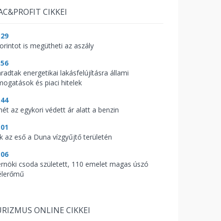
AC&PROFIT CIKKEI
:29
orintot is megütheti az aszály
:56
radtak energetikai lakásfelújításra állami
mogatások és piaci hitelek
:44
mét az egykori védett ár alatt a benzin
:01
ik az eső a Duna vízgyűjtő területén
:06
rnöki csoda született, 110 emelet magas úszó
élerőmű
RIZMUS ONLINE CIKKEI