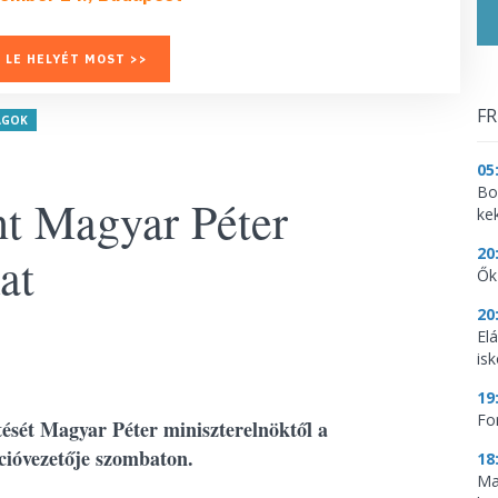
 LE HELYÉT MOST >>
FR
AGOK
05
Bo
nt Magyar Péter
ke
20
at
Ők
20
El
is
19
Fo
tését Magyar Péter miniszterelnöktől a
ióvezetője szombaton.
18
Ma