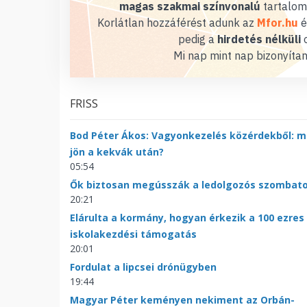
magas szakmai színvonalú
tartalom
Korlátlan hozzáférést adunk az
Mfor.hu
é
pedig a
hirdetés nélküli
o
Mi nap mint nap bizonyítan
FRISS
Bod Péter Ákos: Vagyonkezelés közérdekből: m
jön a kekvák után?
05:54
Ők biztosan megússzák a ledolgozós szombat
20:21
Elárulta a kormány, hogyan érkezik a 100 ezres
iskolakezdési támogatás
20:01
Fordulat a lipcsei drónügyben
19:44
Magyar Péter keményen nekiment az Orbán-