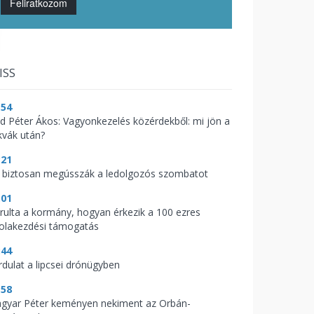
Feliratkozom
ISS
:54
d Péter Ákos: Vagyonkezelés közérdekből: mi jön a
kvák után?
:21
 biztosan megússzák a ledolgozós szombatot
:01
árulta a kormány, hogyan érkezik a 100 ezres
kolakezdési támogatás
:44
rdulat a lipcsei drónügyben
:58
gyar Péter keményen nekiment az Orbán-