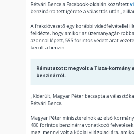
Rétvári Bence a Facebook-oldalán közzétett
v
benzinárra tett ígérete a választás után „elill
A frakcióvezető egy korábbi videófelvétellel il
felidézte, hogy amikor az üzemanyagár-robb
azonnal lépett, 595 forintos védett árat vez
került a benzin.
Rámutatott: megvolt a Tisza-kormány el
benzinárról.
„Kiderült, Magyar Péter becsapta a választókat,
Rétvári Bence.
Magyar Péter miniszterelnök az első kormányü
480 forintos benzinárra vonatkozó felvetésekr
meg, mennyi volt a kőolaj világpiaci ára, ami