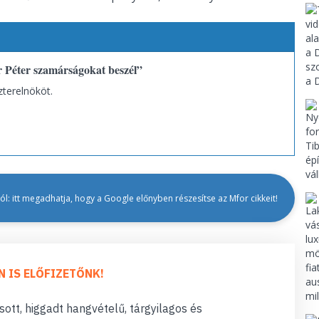
 Péter szamárságokat beszél”
zterelnököt.
l: itt megadhatja, hogy a Google előnyben részesítse az Mfor cikkeit!
N IS ELŐFIZETŐNK!
ott, higgadt hangvételű, tárgyilagos és