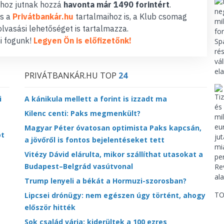
hoz jutnak hozzá
havonta már 1490 forintért
.
s a
Privátbankár.hu
tartalmaihoz is, a Klub csomag
lvasási lehetőséget is tartalmazza.
i fogunk!
Legyen Ön is előfizetőnk!
PRIVÁTBANKÁR.HU TOP
24
i
A kánikula mellett a forint is izzadt ma
Kilenc centi: Paks megmenkült?
Magyar Péter óvatosan optimista Paks kapcsán,
ot
a jövőről is fontos bejelentéseket tett
Vitézy Dávid elárulta, mikor szállíthat utasokat a
Budapest–Belgrád vasútvonal
Trump lenyeli a békát a Hormuzi-szorosban?
TO
Lipcsei drónügy: nem egészen úgy történt, ahogy
először hitték
Sok család várja: kiderültek a 100 ezres