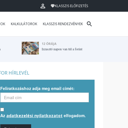
KLASSZIS ELŐFIZETÉS
TOK
KALKULÁTOROK
KLASSZIS RENDEZVÉNYEK
12 ÓRÁJA
n
Izzasztó napon van túl a forint
OR HÍRLEVÉL
Feliratkozáshoz adja meg email címét:
Az
elfogadom.
adatkezelési nyilatkozatot