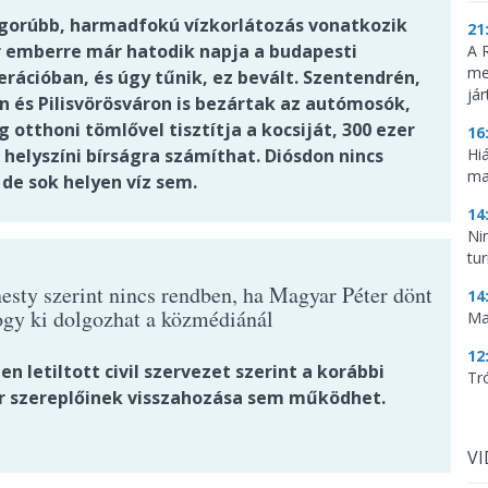
igorúbb, harmadfokú vízkorlátozás vonatkozik
21
r emberre már hatodik napja a budapesti
A 
me
rációban, és úgy tűnik, ez bevált. Szentendrén,
já
 és Pilisvörösváron is bezártak az autómosók,
g otthoni tömlővel tisztítja a kocsiját, 300 ezer
16
 helyszíni bírságra számíthat. Diósdon nincs
Hi
ma
 de sok helyen víz sem.
14
Ni
tu
sty szerint nincs rendben, ha Magyar Péter dönt
14
hogy ki dolgozhat a közmédiánál
Ma
12
en letiltott civil szervezet szerint a korábbi
Tr
r szereplőinek visszahozása sem működhet.
V