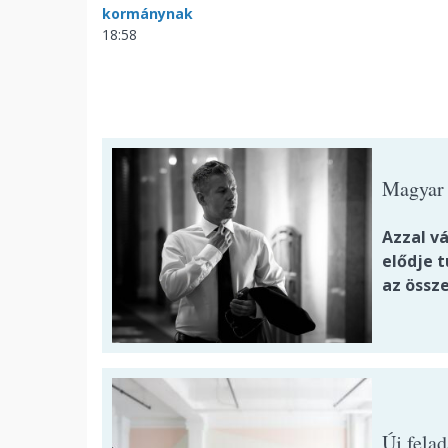
kormánynak
18:58
Magyar 
Azzal v
elődje t
az össz
Új felad