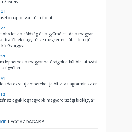
rmánynak
:41
zasztó napon van túl a forint
:22
csóbb lesz a zöldség és a gyümölcs, de a magyar
koricaföldek nagy része megsemmisült – Interjú
skó Györggyel
:59
m léphetnek a magyar hatóságok a külföldi utazási
oda ügyében
:41
feladatokra új embereket jelölt ki az agrárminiszter
:12
zár az egyik legnagyobb magyarországi bicikligyár
100
LEGGAZDAGABB