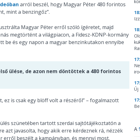
ko
ideóban
arról beszél, hogy Magyar Péter 480 forintos
ant, mint a benzingőz”.
18
Iz
lusztrálta Magyar Péter erről szóló ígéretet, majd
18
anás megtörtént a világpiacon, a Fidesz-KDNP-kormány
Ol
etett be és egy napon a magyar benzinkutakon ennyibe
ku
Ra
17
Ne
ső ülése, de azon nem döntöttek a 480 forintos
ir
17
Új 
 ez is csak egy blöff volt a részéről” – fogalmazott
17
Be
lés szünetében tartott szerdai sajtótájékoztatón a
A
e azt javasolta, hogy akik erre kérdeznek rá, nézzék
kor erről beszélt a kampányban, és mennyi most.