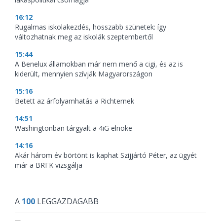
16:12
Rugalmas iskolakezdés, hosszabb szünetek: így
változhatnak meg az iskolák szeptembertől
15:44
A Benelux államokban már nem menő a cigi, és az is
kiderült, mennyien szívják Magyarországon
15:16
Betett az árfolyamhatás a Richternek
14:51
Washingtonban tárgyalt a 4iG elnöke
14:16
Akár három év börtönt is kaphat Szijjártó Péter, az ügyét
már a BRFK vizsgálja
A
100
LEGGAZDAGABB