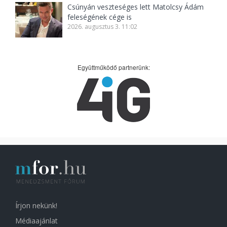
Csúnyán veszteséges lett Matolcsy Ádám
feleségének cége is
2026. augusztus 3. 11:02
Együttműködő partnerünk:
Írjon nekünk!
Médiaajánlat