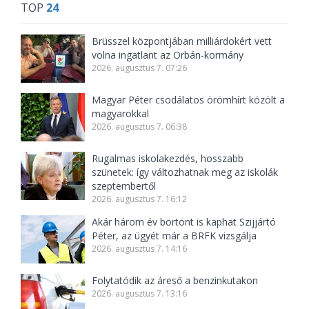
TOP
24
Brüsszel központjában milliárdokért vett
volna ingatlant az Orbán-kormány
2026. augusztus 7. 07:26
Magyar Péter csodálatos örömhírt közölt a
magyarokkal
2026. augusztus 7. 06:38
Rugalmas iskolakezdés, hosszabb
szünetek: így változhatnak meg az iskolák
szeptembertől
2026. augusztus 7. 16:12
Akár három év börtönt is kaphat Szijjártó
Péter, az ügyét már a BRFK vizsgálja
2026. augusztus 7. 14:16
Folytatódik az áreső a benzinkutakon
2026. augusztus 7. 13:16