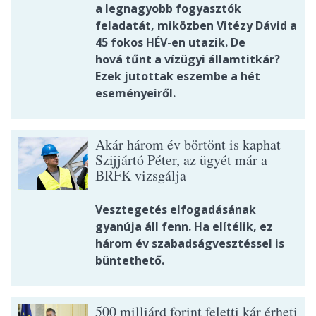
a legnagyobb fogyasztók
feladatát, miközben Vitézy Dávid a
45 fokos HÉV-en utazik. De
hová tűnt a vízügyi államtitkár?
Ezek jutottak eszembe a hét
eseményeiről.
Akár három év börtönt is kaphat
Szijjártó Péter, az ügyét már a
BRFK vizsgálja
Vesztegetés elfogadásának
gyanúja áll fenn. Ha elítélik, ez
három év szabadságvesztéssel is
büntethető.
500 milliárd forint feletti kár érheti