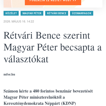
FOGLALJA LE HELYÉT MOST >>
KÖZÉLET
MAGYAR PÉTER
RÉTVÁRI BENCE
ÜZEMANYAGOK
2026. MÁJUS 16. 14:22
Rétvári Bence szerint
Magyar Péter becsapta a
választókat
mfor.hu
Számon kérte a 480 forintos benzinár bevezetését
Magyar Péter miniszterelnöktől a
Kereszténydemokrata Néppárt (KDNP)