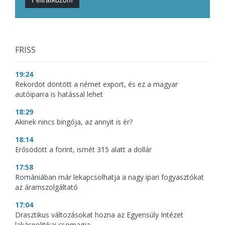
FRISS
19:24
Rekordot döntött a német export, és ez a magyar
autóiparra is hatással lehet
18:29
Akinek nincs bingója, az annyit is ér?
18:14
Erősödött a forint, ismét 315 alatt a dollár
17:58
Romániában már lekapcsolhatja a nagy ipari fogyasztókat
az áramszolgáltató
17:04
Drasztikus változásokat hozna az Egyensúly Intézet
lakáspolitikai csomagja