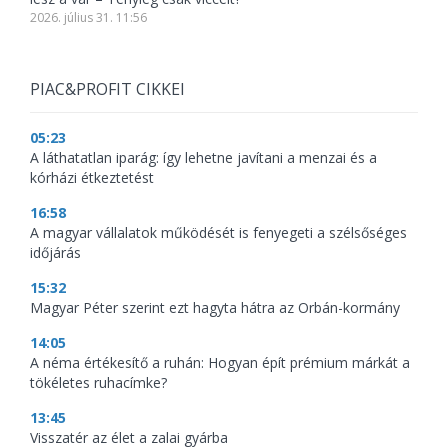
2026. július 31. 11:56
PIAC&PROFIT CIKKEI
05:23
A láthatatlan iparág: így lehetne javítani a menzai és a
kórházi étkeztetést
16:58
A magyar vállalatok működését is fenyegeti a szélsőséges
időjárás
15:32
Magyar Péter szerint ezt hagyta hátra az Orbán-kormány
14:05
A néma értékesítő a ruhán: Hogyan épít prémium márkát a
tökéletes ruhacímke?
13:45
Visszatér az élet a zalai gyárba