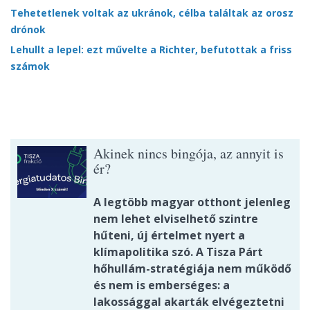
Tehetetlenek voltak az ukránok, célba találtak az orosz
drónok
Lehullt a lepel: ezt művelte a Richter, befutottak a friss
számok
Akinek nincs bingója, az annyit is
ér?
A legtöbb magyar otthont jelenleg
nem lehet elviselhető szintre
hűteni, új értelmet nyert a
klímapolitika szó. A Tisza Párt
hőhullám-stratégiája nem működő
és nem is emberséges: a
lakossággal akarták elvégeztetni