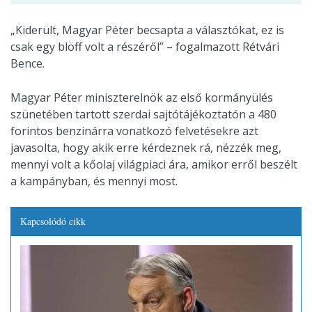
„Kiderült, Magyar Péter becsapta a választókat, ez is
csak egy blöff volt a részéről” – fogalmazott Rétvári
Bence.
Magyar Péter miniszterelnök az első kormányülés
szünetében tartott szerdai sajtótájékoztatón a 480
forintos benzinárra vonatkozó felvetésekre azt
javasolta, hogy akik erre kérdeznek rá, nézzék meg,
mennyi volt a kőolaj világpiaci ára, amikor erről beszélt
a kampányban, és mennyi most.
Kapcsolódó cikk