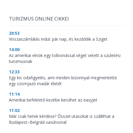
TURIZMUS ONLINE CIKKEI
20:53
Visszaszámlálás indul: pár nap, és kezdődik a Sziget
14:00
Az amerikai elnök egy tollvonással véget vetett a születési
turizmusnak
12:33
Egy kis odafigyelés, ami minden bizonnyal megmentette
egy szomjazó madár életét
11:14
Amerikai befektető kezébe kerülhet az easyJet
11:02
Már csak hetek kérdése? Ősszel utasokat is szállíthat a
Budapest–Belgrád vasútvonal