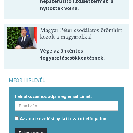
népszerűsítő luxuséttermet is
nyitottak volna.
Magyar Péter csodálatos örömhírt
közölt a magyarokkal
Vége az önkéntes
fogyasztáscsökkentésnek.
MFOR HÍRLEVÉL
Feliratkozáshoz adja meg email címét:
Az
elfogadom.
adatkezelési nyilatkozatot
Feliratkozom