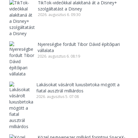
TikTok-videókkal alakítaná át a Disney+
szolgáltatást a Disney
2026. augusztus 6. 09:30
Nyereségbe fordult Tibor Dávid építőipari
vállalata
2026. augusztus 6. 08:19
Lakásokat vásárolt luxusbirtoka mögött a
fiatal ausztrál milliárdos
2026. augusztus 5. 07:08
Közel negyvenezer milliárd forintnyi SpaceX-