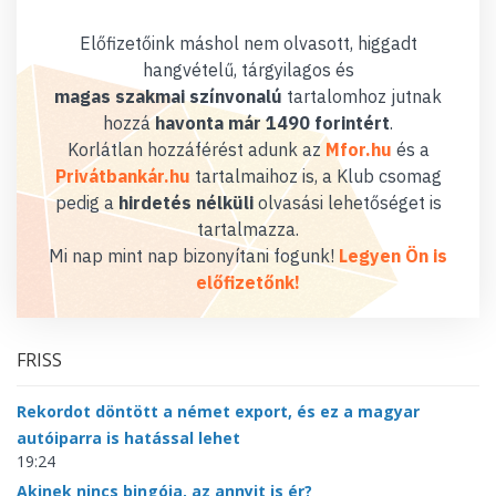
Előfizetőink máshol nem olvasott, higgadt
hangvételű, tárgyilagos és
magas szakmai színvonalú
tartalomhoz jutnak
hozzá
havonta már 1490 forintért
.
Korlátlan hozzáférést adunk az
Mfor.hu
és a
Privátbankár.hu
tartalmaihoz is, a Klub csomag
pedig a
hirdetés nélküli
olvasási lehetőséget is
tartalmazza.
Mi nap mint nap bizonyítani fogunk!
Legyen Ön is
előfizetőnk!
FRISS
Rekordot döntött a német export, és ez a magyar
autóiparra is hatással lehet
19:24
Akinek nincs bingója, az annyit is ér?