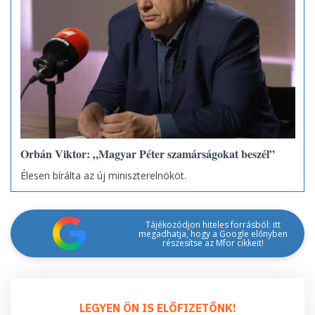
Orbán Viktor: „Magyar Péter szamárságokat beszél”
Élesen bírálta az új miniszterelnököt.
Tájékozódjon hiteles forrásból: itt
megadhatja, hogy a Google előnyben
részesítse az Mfor cikkeit!
LEGYEN ÖN IS ELŐFIZETŐNK!