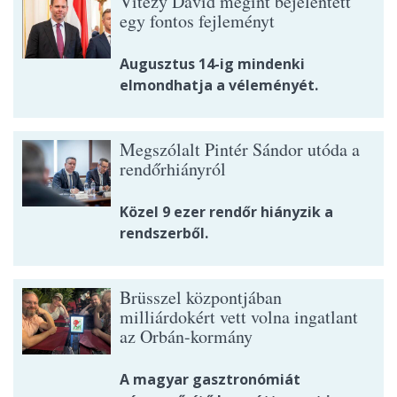
Vitézy Dávid megint bejelentett
egy fontos fejleményt
Augusztus 14-ig mindenki
elmondhatja a véleményét.
Megszólalt Pintér Sándor utóda a
rendőrhiányról
Közel 9 ezer rendőr hiányzik a
rendszerből.
Brüsszel központjában
milliárdokért vett volna ingatlant
az Orbán-kormány
A magyar gasztronómiát