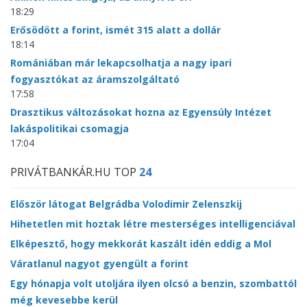
18:29
Erősödött a forint, ismét 315 alatt a dollár
18:14
Romániában már lekapcsolhatja a nagy ipari
fogyasztókat az áramszolgáltató
17:58
Drasztikus változásokat hozna az Egyensúly Intézet
lakáspolitikai csomagja
17:04
PRIVÁTBANKÁR.HU TOP
24
Először látogat Belgrádba Volodimir Zelenszkij
Hihetetlen mit hoztak létre mesterséges intelligenciával
Elképesztő, hogy mekkorát kaszált idén eddig a Mol
Váratlanul nagyot gyengült a forint
Egy hónapja volt utoljára ilyen olcsó a benzin, szombattól
még kevesebbe kerül