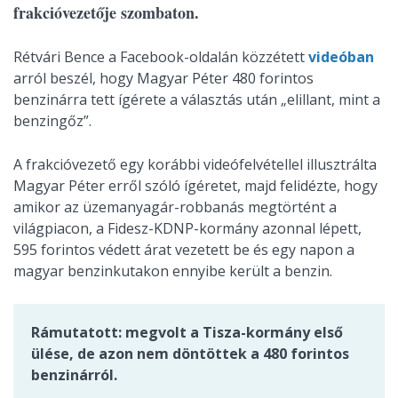
frakcióvezetője szombaton.
Rétvári Bence a Facebook-oldalán közzétett
videóban
arról beszél, hogy Magyar Péter 480 forintos
benzinárra tett ígérete a választás után „elillant, mint a
benzingőz”.
A frakcióvezető egy korábbi videófelvétellel illusztrálta
Magyar Péter erről szóló ígéretet, majd felidézte, hogy
amikor az üzemanyagár-robbanás megtörtént a
világpiacon, a Fidesz-KDNP-kormány azonnal lépett,
595 forintos védett árat vezetett be és egy napon a
magyar benzinkutakon ennyibe került a benzin.
Rámutatott: megvolt a Tisza-kormány első
ülése, de azon nem döntöttek a 480 forintos
benzinárról.