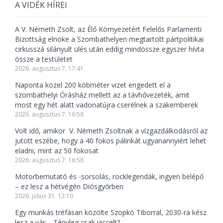
A VIDÉK HÍREI
A V. Németh Zsolt, az Élő Környezetért Felelős Parlamenti
Bizottság elnöke a Szombathelyen megtartott pártpolitikai
cirkusszá silányult ülés után eddig mindössze egyszer hívta
össze a testületet
2026. augusztus 7. 17:41
Naponta közel 200 köbméter vizet engedett el a
szombathelyi Órásház mellett az a távhővezeték, amit
most egy hét alatt vadonatújra cserélnek a szakemberek
2026. augusztus 7. 16:58
Volt idő, amikor V. Németh Zsoltnak a vízgazdálkodásról az
jutott eszébe, hogy a 40 fokos pálinkát ugyanannyiért lehet
eladni, mint az 50 fokosat
2026. augusztus 7. 16:58
Motorbemutató és -sorsolás, rocklegendák, ingyen belépő
– ez lesz a hétvégén Diósgyőrben
2026. július 31. 12:10
Egy munkás tréfásan közölte Szopkó Tiborral, 2030-ra kész
lesz a vár – Tényleg csak viccelt?