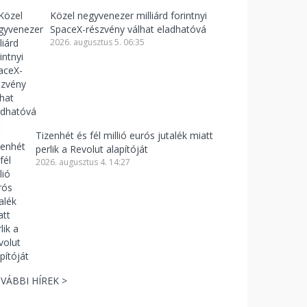
Közel negyvenezer milliárd forintnyi
SpaceX-részvény válhat eladhatóvá
2026. augusztus 5. 06:35
Tizenhét és fél millió eurós jutalék miatt
perlik a Revolut alapítóját
2026. augusztus 4. 14:27
VÁBBI HÍREK >