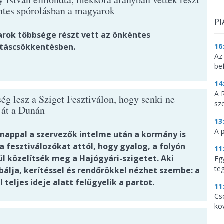
ntes spórolásban a magyarok
PI
rok többsége részt vett az önkéntes
táscsökkentésben.
16
Az
be
14
A 
ség lesz a Sziget Fesztiválon, hogy senki ne
sz
 át a Dunán
13
A 
nappal a szervezők intelme után a kormány is
 a fesztiválozókat attól, hogy gyalog, a folyón
11
ül közelítsék meg a Hajógyári-szigetet. Aki
Eg
te
álja, kerítéssel és rendőrökkel nézhet szembe: a
l teljes ideje alatt felügyelik a partot.
11
Cs
kö