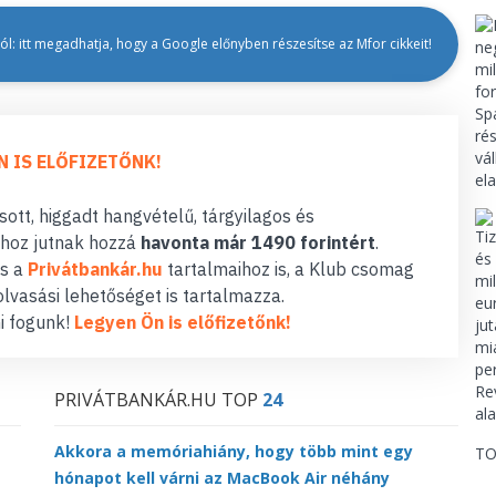
l: itt megadhatja, hogy a Google előnyben részesítse az Mfor cikkeit!
N IS ELŐFIZETŐNK!
ott, higgadt hangvételű, tárgyilagos és
hoz jutnak hozzá
havonta már 1490 forintért
.
s a
Privátbankár.hu
tartalmaihoz is, a Klub csomag
lvasási lehetőséget is tartalmazza.
i fogunk!
Legyen Ön is előfizetőnk!
PRIVÁTBANKÁR.HU TOP
24
Akkora a memóriahiány, hogy több mint egy
TO
hónapot kell várni az MacBook Air néhány