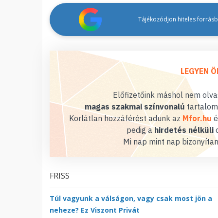
Tájékozódjon hiteles forrásbó
LEGYEN Ö
Előfizetőink máshol nem olvas
magas szakmai színvonalú
tartalom
Korlátlan hozzáférést adunk az
Mfor.hu
é
pedig a
hirdetés nélküli
o
Mi nap mint nap bizonyítan
FRISS
Túl vagyunk a válságon, vagy csak most jön a
neheze? Ez Viszont Privát