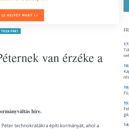
 LE HELYÉT MOST >>
FR
TISZA PÁRT
17
Tú
Péternek van érzéke a
ne
16
Ka
ré
16
Fo
15
Fe
r kormányváltás híre.
gá
14
Péter technokratákra építi kormányát, ahol a