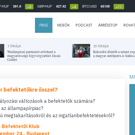
F/HUF
GBP/HUF
BTC/USD
391.9
427.42
65109
+3
+4
+11
FRISS
VIDEÓK
PODCAST
ÁRRÉSSTOP
ROVA
7 ÓRÁJA
23 ÓRÁJA
Washingtoni partnerrel erősítené a
Rekordot döntött a német expo
magyarországi fegyvergyártást Jászai
a magyar autóiparra is hatássa
Gellért
MF
r befektetőkre ősszel?
bályozási változások a befektetők számára?
t az állampapírpiac?
 megtakarításokról és az ingatlanbefektetésekről?
s Befektetői Klub
ember 24., Budapest