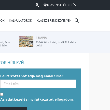
KLASSZIS ELŐFIZETÉS
TOK
KALKULÁTOROK
KLASSZIS RENDEZVÉNYEK
1 NAPJA
rt, és ez
Erősödött a forint, ismét 315 alatt a
l lehet
dollár
OR HÍRLEVÉL
Feliratkozáshoz adja meg email címét:
Az
elfogadom.
adatkezelési nyilatkozatot