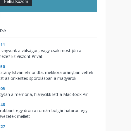
Feliratkozom
ISS
:11
l vagyunk a válságon, vagy csak most jön a
heze? Ez Viszont Privát
:50
pitány István elmondta, mekkora arányban vettek
szt az önkéntes spórolásban a magyarok
:05
gytán a memória, hiánycikk lett a MacBook Air
:48
lrobbant egy drón a román-bolgár határon egy
zvezeték mellett
:27