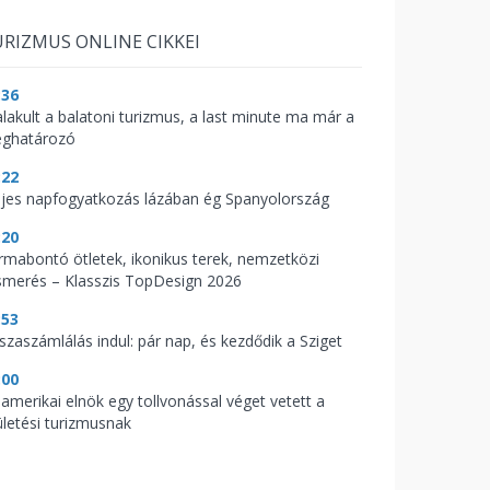
RIZMUS ONLINE CIKKEI
:36
alakult a balatoni turizmus, a last minute ma már a
ghatározó
:22
ljes napfogyatkozás lázában ég Spanyolország
:20
rmabontó ötletek, ikonikus terek, nemzetközi
ismerés – Klasszis TopDesign 2026
:53
sszaszámlálás indul: pár nap, és kezdődik a Sziget
:00
 amerikai elnök egy tollvonással véget vetett a
ületési turizmusnak