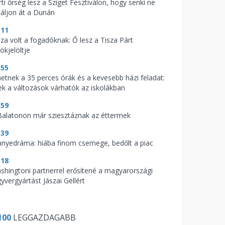
ti őrség lesz a Sziget Fesztiválon, hogy senki ne
táljon át a Dunán
:11
aza volt a fogadóknak: Ő lesz a Tisza Párt
ökjelöltje
:55
hetnek a 35 perces órák és a kevesebb házi feladat:
ek a változások várhatók az iskolákban
:59
Balatonon már sziesztáznak az éttermek
:39
nnyedráma: hiába finom csemege, bedőlt a piac
:18
shingtoni partnerrel erősítené a magyarországi
yvergyártást Jászai Gellért
100
LEGGAZDAGABB