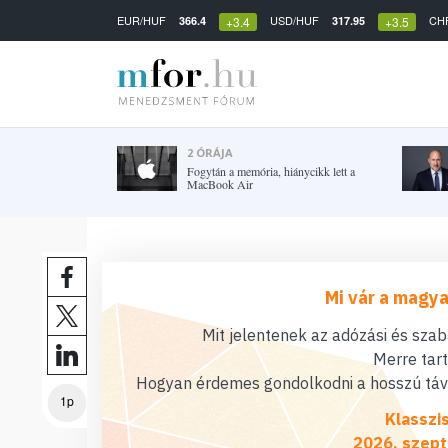
EUR/HUF
USD/HUF
CH
366.4
317.95
+3.4
+3.5
2 ÓRÁJA
Fogytán a memória, hiánycikk lett a
MacBook Air
Mi vár a magya
Mit jelentenek az adózási és sza
Merre tar
Hogyan érdemes gondolkodni a hosszú távú
1p
Klasszi
2026. szept