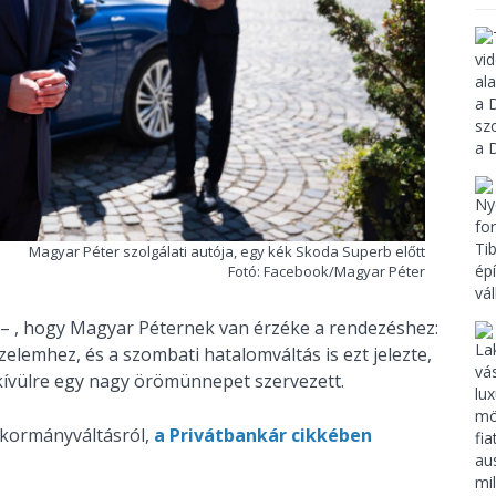
Magyar Péter szolgálati autója, egy kék Skoda Superb előtt
Fotó: Facebook/Magyar Péter
va – , hogy Magyar Péternek van érzéke a rendezéshez:
zelemhez, és a szombati hatalomváltás is ezt jelezte,
kívülre egy nagy örömünnepet szervezett.
a kormányváltásról,
a Privátbankár cikkében