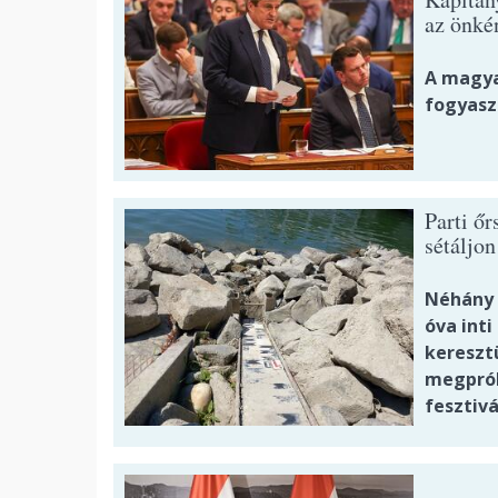
az önké
A magya
fogyasz
Parti őr
sétáljon
Néhány 
óva inti
kereszt
megprób
fesztivá