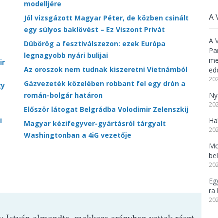
modelljére
A 
Jól vizsgázott Magyar Péter, de közben csinált
egy súlyos baklövést – Ez Viszont Privát
A 
Dübörög a fesztiválszezon: ezek Európa
Pa
legnagyobb nyári bulijai
meg
ir
Az oroszok nem tudnak kiszeretni Vietnámból
ed
202
Gázvezeték közelében robbant fel egy drón a
gy
román-bolgár határon
Ny
202
Először látogat Belgrádba Volodimir Zelenszkij
i
Ha
Magyar kézifegyver-gyártásról tárgyalt
202
Washingtonban a 4iG vezetője
Mo
be
202
Eg
ra 
202
y István elmondta, mekkora arányban vettek részt