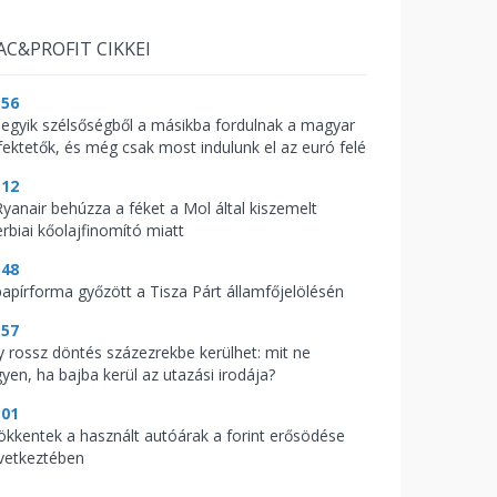
AC&PROFIT CIKKEI
:56
 egyik szélsőségből a másikba fordulnak a magyar
fektetők, és még csak most indulunk el az euró felé
:12
Ryanair behúzza a féket a Mol által kiszemelt
erbiai kőolajfinomító miatt
:48
papírforma győzött a Tisza Párt államfőjelölésén
:57
y rossz döntés százezrekbe kerülhet: mit ne
gyen, ha bajba kerül az utazási irodája?
:01
ökkentek a használt autóárak a forint erősödése
vetkeztében