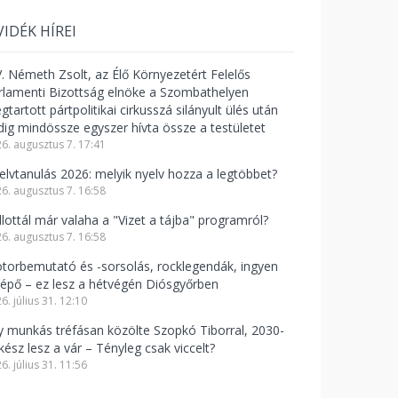
VIDÉK HÍREI
V. Németh Zsolt, az Élő Környezetért Felelős
rlamenti Bizottság elnöke a Szombathelyen
tartott pártpolitikai cirkusszá silányult ülés után
dig mindössze egyszer hívta össze a testületet
6. augusztus 7. 17:41
elvtanulás 2026: melyik nyelv hozza a legtöbbet?
6. augusztus 7. 16:58
llottál már valaha a "Vizet a tájba" programról?
6. augusztus 7. 16:58
torbemutató és -sorsolás, rocklegendák, ingyen
lépő – ez lesz a hétvégén Diósgyőrben
6. július 31. 12:10
y munkás tréfásan közölte Szopkó Tiborral, 2030-
kész lesz a vár – Tényleg csak viccelt?
6. július 31. 11:56