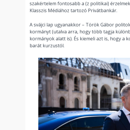
szakértelem fontosabb a (z politikai) érzelme
Klasszis Médiához tartozó Privátbankár.
A svájci lap ugyanakkor – Török Gábor politológ
kormányt (utalva arra, hogy több tagja különbö
kormányok alatt is). És kiemeli azt is, hogy a 
barát kurzustól.