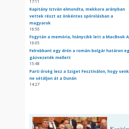
17:11
Kapitány István elmondta, mekkora arányban
vettek részt az önkéntes spórolásban a
magyarok
16:50
Fogytán a memória, hiánycikk lett a MacBook A
16:05
Felrobbant egy drón a román-bolgár határon e
gázvezeték mellett
15:48
Parti őrség lesz a Sziget Fesztiválon, hogy senk
ne sétáljon át a Dunán
14:27
Kapitán