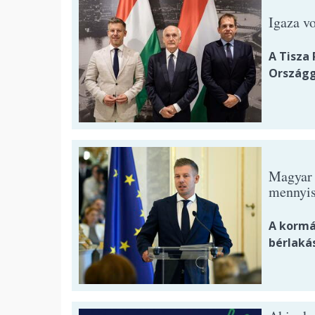
Igaza vo
A Tisza 
Országg
Magyar P
mennyis
A kormán
bérlakás