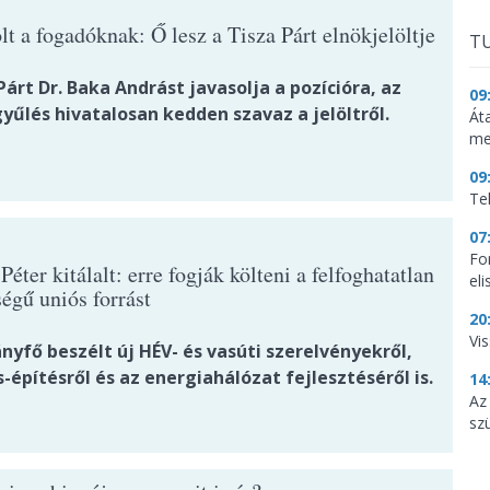
lt a fogadóknak: Ő lesz a Tisza Párt elnökjelöltje
TU
Párt Dr. Baka Andrást javasolja a pozícióra, az
09
yűlés hivatalosan kedden szavaz a jelöltről.
Át
me
09
Te
07
Fo
éter kitálalt: erre fogják költeni a felfoghatatlan
el
égű uniós forrást
20
Vi
yfő beszélt új HÉV- és vasúti szerelvényekről,
-építésről és az energiahálózat fejlesztéséről is.
14
Az
sz