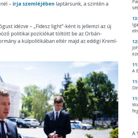
Par
knél –
írja szemléjében
laptársunk, a szintén a
sé
13
Ig
ust idézve – „Fidesz light”-ként is jellemzi az új
eln
ző politikai pozíciókat töltött be az Orbán-
kormány a külpolitikában eltér majd az eddigi Kreml-
12
Jö
ez
11
A 
11
Di
11
Wa
feg
A