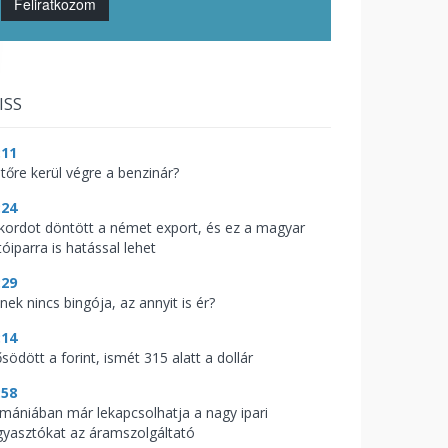
Feliratkozom
ISS
:11
jtőre kerül végre a benzinár?
:24
kordot döntött a német export, és ez a magyar
óiparra is hatással lehet
:29
nek nincs bingója, az annyit is ér?
:14
södött a forint, ismét 315 alatt a dollár
:58
mániában már lekapcsolhatja a nagy ipari
gyasztókat az áramszolgáltató