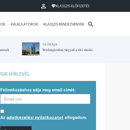
KLASSZIS ELŐFIZETÉS
TOK
KALKULÁTOROK
KLASSZIS RENDEZVÉNYEK
16 ÓRÁJA
hternek
Washingtonban tárgyalt a 4iG elnöke
OR HÍRLEVÉL
Feliratkozáshoz adja meg email címét:
Az
elfogadom.
adatkezelési nyilatkozatot