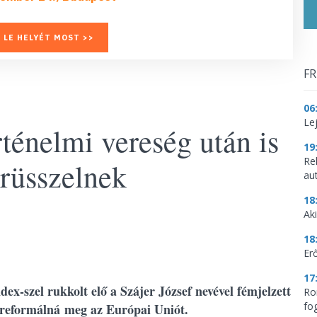
 LE HELYÉT MOST >>
FR
06
Le
rténelmi vereség után is
19
Re
rüsszelnek
aut
18
Aki
18
Erő
17
ex-szel rukkolt elő a Szájer József nevével fémjelzett
Ro
fo
l reformálná meg az Európai Uniót.