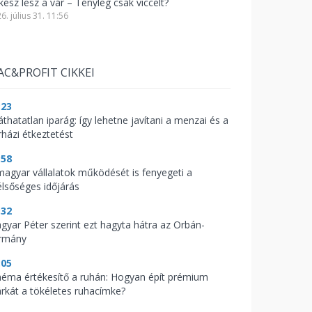
kész lesz a vár – Tényleg csak viccelt?
6. július 31. 11:56
AC&PROFIT CIKKEI
:23
áthatatlan iparág: így lehetne javítani a menzai és a
rházi étkeztetést
:58
magyar vállalatok működését is fenyegeti a
élsőséges időjárás
:32
gyar Péter szerint ezt hagyta hátra az Orbán-
rmány
:05
néma értékesítő a ruhán: Hogyan épít prémium
rkát a tökéletes ruhacímke?