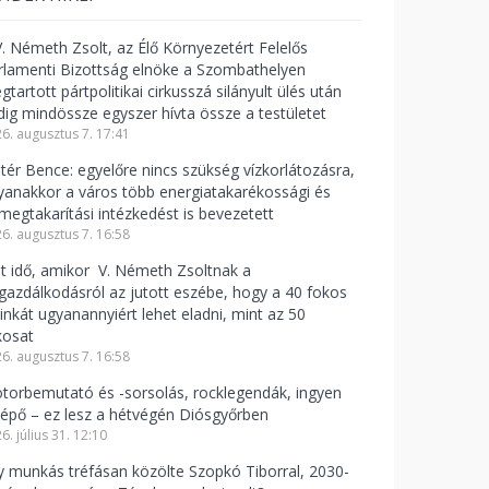
V. Németh Zsolt, az Élő Környezetért Felelős
rlamenti Bizottság elnöke a Szombathelyen
tartott pártpolitikai cirkusszá silányult ülés után
dig mindössze egyszer hívta össze a testületet
6. augusztus 7. 17:41
ntér Bence: egyelőre nincs szükség vízkorlátozásra,
yanakkor a város több energiatakarékossági és
zmegtakarítási intézkedést is bevezetett
6. augusztus 7. 16:58
lt idő, amikor V. Németh Zsoltnak a
zgazdálkodásról az jutott eszébe, hogy a 40 fokos
linkát ugyanannyiért lehet eladni, mint az 50
kosat
6. augusztus 7. 16:58
torbemutató és -sorsolás, rocklegendák, ingyen
lépő – ez lesz a hétvégén Diósgyőrben
6. július 31. 12:10
y munkás tréfásan közölte Szopkó Tiborral, 2030-