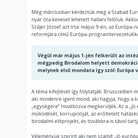
Még márciusban kérdeztük meg a Szabad Euró
nyár óta keveset lehetett hallani felőlük. Akk
Szájer József azt írta: május 9-én, az Európa-
reformjára című Európa-programtervezetükke
Végül már május 1-jén felkerült az int
mégpedig Birodalom helyett demokráciát
melynek első mondata így szól: Európa 
A téma kifejtését így folytatják: Brüsszelben m
aki mindenre igent mond, aki hagyja, hogy a 
„egységére” hivatkozva megkerüljék. Az a „jó 
működését, korrupcióját, az erőltetett hatásk
birodalmi elitprojekt, és továbbra is távol tar
Véleményük szerint aki nem számít „jó európa