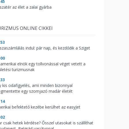
:45
szatér az élet a zalai gyárba
RIZMUS ONLINE CIKKEI
:53
sszaszámlálás indul: pár nap, és kezdődik a Sziget
:00
 amerikai elnök egy tollvonással véget vetett a
ületési turizmusnak
:33
y kis odafigyelés, ami minden bizonnyal
gmentette egy szomjazó madár életét
:14
erikai befektető kezébe kerülhet az easyJet
:02
r csak hetek kérdése? Ősszel utasokat is szállíthat
Budapest–Belgrád vasútvonal