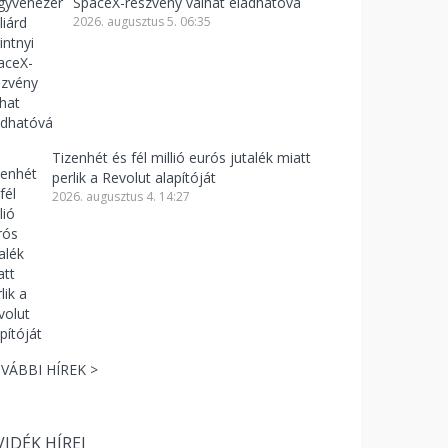
SpaceX-részvény válhat eladhatóvá
2026. augusztus 5. 06:35
Tizenhét és fél millió eurós jutalék miatt
perlik a Revolut alapítóját
2026. augusztus 4. 14:27
VÁBBI HÍREK >
VIDÉK HÍREI