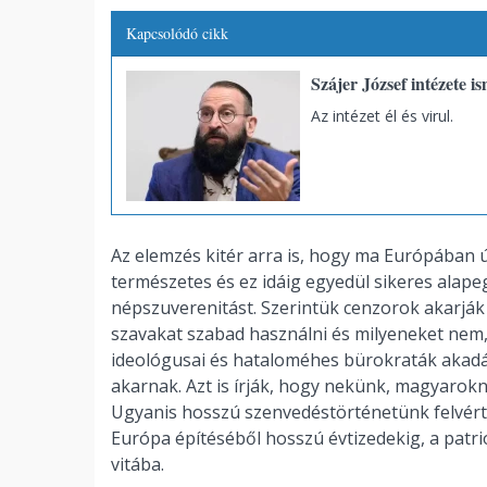
Kapcsolódó cikk
Szájer József intézete i
Az intézet él és virul.
Az elemzés kitér arra is, hogy ma Európában 
természetes és ez idáig egyedül sikeres alape
népszuverenitást. Szerintük cenzorok akarjá
szavakat szabad használni és milyeneket nem
ideológusai és hataloméhes bürokraták akadál
akarnak. Azt is írják, hogy nekünk, magyarok
Ugyanis hosszú szenvedéstörténetünk felvérte
Európa építéséből hosszú évtizedekig, a patri
vitába.