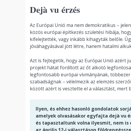
Dejà vu érzés
Az Európai Unió ma nem demokratikus – jelenti
közös európai építkezés születési hibája, hog
kifelejtették, vagy inkább kihagyták belőle. 
jóváhagyásával jött létre, hanem hatalmi al
Azt is fejtegetik, hogy az Európai Unió azért 
projekt hátat fordított az őt alkotó legfontos
legfontosabb európai vívmányának, többezer
szabadságnak – vélelmezik az elemzés szerzői,
között azért is vesztette el a választást, mert
Ilyen, és ehhez hasonló gondolatok sor
amelyek olvasásakor egyfajta dejà vu é
és tapasztaltunk volna ilyesmit, nem is
az április 12-i választáson földrengéssz