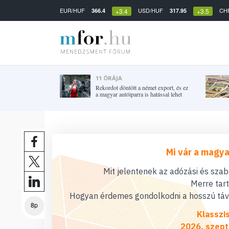
EUR/HUF
USD/HUF
CH
366.4
317.95
+3.4
+3.5
11 ÓRÁJA
Rekordot döntött a német export, és ez
a magyar autóiparra is hatással lehet
Mi vár a magya
Mit jelentenek az adózási és sza
Merre tar
Hogyan érdemes gondolkodni a hosszú távú
8p
Klasszi
2026. szept