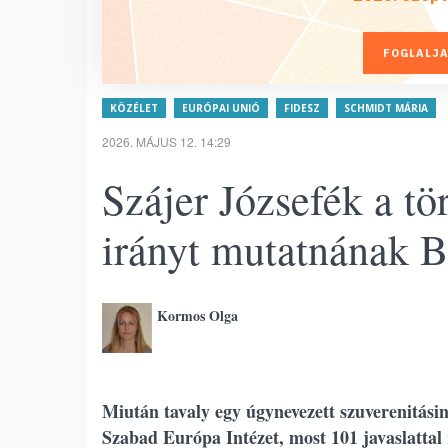
FOGLALJA
KÖZÉLET
EURÓPAI UNIÓ
FIDESZ
SCHMIDT MÁRIA
2026. MÁJUS 12. 14:29
Szájer Józsefék a tö
irányt mutatnának B
Kormos Olga
Miután tavaly egy úgynevezett szuverenitásind
Szabad Európa Intézet, most 101 javaslatta