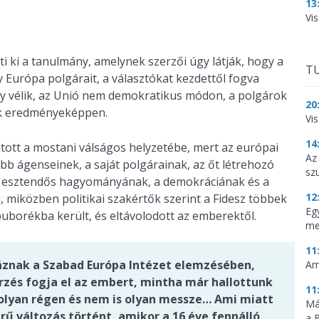
13
Vis
 ki a tanulmány, amelynek szerzői úgy látják, hogy a
TU
y Európa polgárait, a választókat kezdettől fogva
Úgy vélik, az Unió nem demokratikus módon, a polgárok
20
kuk eredményeképpen.
Vi
14
jutott a mostani válságos helyzetébe, mert az európai
Az
abb ágenseinek, a saját polgárainak, az őt létrehozó
sz
 esztendős hagyományának, a demokráciának és a
12
 miközben politikai szakértők szerint a Fidesz többek
Eg
 buborékba került, és eltávolodott az emberektől.
me
11
jáznak a Szabad Európa Intézet elemzésében,
Am
rzés fogja el az embert, mintha már hallottunk
11
 olyan régen és nem is olyan messze… Ami miatt
Má
erű változás történt, amikor a 16 éve fennálló
a 