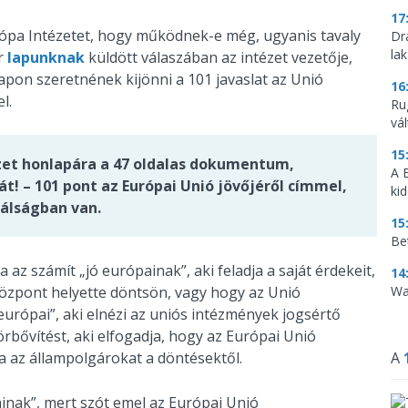
17
pa Intézetet, hogy működnek-e még, ugyanis tavaly
Dr
la
or
lapunknak
küldött válaszában az intézet vezetője,
napon szeretnének kijönni a 101 javaslat az Unió
16
l.
Ru
vá
15
ézet honlapára a 47 oldalas dokumentum,
A 
! – 101 pont az Európai Unió jövőjéről címmel,
ki
válságban van.
15
Be
a az számít „jó európainak”, aki feladja a saját érdekeit,
14
központ helyette döntsön, vagy hogy az Unió
Wa
európai”, aki elnézi az uniós intézmények jogsértő
örbővítést, aki elfogadja, hogy az Európai Unió
tja az állampolgárokat a döntésektől.
A
inak”, mert szót emel az Európai Unió