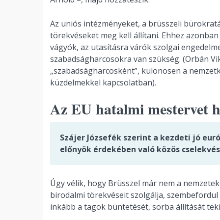
Az uniós intézményeket, a brüsszeli bürokraták 
törekvéseket meg kell állítani. Ehhez azonban 
vágyók, az utasításra várók szolgai engedelme
szabadságharcosokra van szükség. (Orbán Vi
„szabadságharcosként”, különösen a nemzetkö
küzdelmekkel kapcsolatban).
Az EU hatalmi mestervet ha
Szájer Józsefék szerint a kezdeti jó eur
előnyök érdekében való közös cselekvés
Úgy vélik, hogy Brüsszel már nem a nemzetek
birodalmi törekvéseit szolgálja, szembefordul 
inkább a tagok büntetését, sorba állítását teki