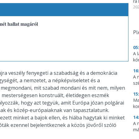
ra 
202
smét hallat magáról
PI
05
A l
kó
16
újra veszély fenyegeti a szabadság és a demokrácia
A 
gységét, a nemzetet, a népképviseletet és a
sz
k megmondani, mit szabad mondani és mit nem, milyen
15
, mesterségesen konstruált, életidegen eszmék
Ma
yozzák, hogy azt tegyük, amit Európa józan polgárai
ko
nak és közép-európaiaknak van tapasztalatunk.
14
zett minket a bajok ellen, és hiába hagytak ki minket
A 
óták ezennel bejelentkeznek a közös jövőről szóló
má