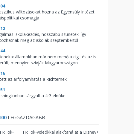
:04
asztikus változásokat hozna az Egyensúly Intézet
káspolitikai csomagja
:12
galmas iskolakezdés, hosszabb szünetek: így
ltozhatnak meg az iskolák szeptembertől
:44
Benelux államokban már nem menő a cigi, és az is
derült, mennyien szívják Magyarországon
:16
tett az árfolyamhatás a Richternek
:51
shingtonban tárgyalt a 4iG elnöke
100
LEGGAZDAGABB
TikTok-videókkal alakítaná át a Disney+