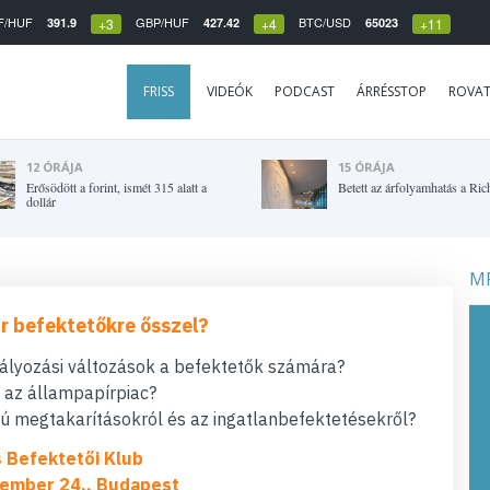
F/HUF
GBP/HUF
BTC/USD
391.9
427.42
65023
+3
+4
+11
FRISS
VIDEÓK
PODCAST
ÁRRÉSSTOP
ROVA
12 ÓRÁJA
15 ÓRÁJA
Erősödött a forint, ismét 315 alatt a
Betett az árfolyamhatás a Ric
dollár
MF
r befektetőkre ősszel?
bályozási változások a befektetők számára?
t az állampapírpiac?
 megtakarításokról és az ingatlanbefektetésekről?
s Befektetői Klub
ember 24., Budapest