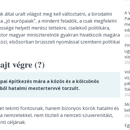
A 
által uralt világot meg kell változtatni, a birodalmi
Pa
a „jó európaiak”, a mindent feladók, a csak megfelelni
meg
ssége helyett merész tettekre, cselekvő politikára,
ed
ktor magyar miniszterelnök gyakran hivatkozik magára
202
zi, elsősorban brüsszeli nyomással szembeni politikai
Pi
ug
ví
jt végre (?)
202
Vo
ví
ópai építkezés mára a közös és a kölcsönös
pá
ből hatalmi mestertervvé torzult.
fo
202
Mo
et tekinti fontosnak, hanem bizonyos körök hatalmi és
be
a nemzetekkel, nem tiszteli a nemzeti szuverenitást,
202
nti céljának.
Eg