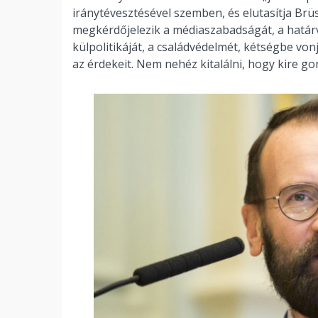
iránytévesztésével szemben, és elutasítja Brüs
megkérdőjelezik a médiaszabadságát, a határv
külpolitikáját, a családvédelmét, kétségbe von
az érdekeit. Nem nehéz kitalálni, hogy kire go