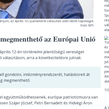
nyon, az április 12-i parlamenti választás után látott napvilágot
Fotó: MTI
g megmenthető az Európai Unió
április 12-én történelmi jelentőségű vereséget
 választáson, arra a következtetésre jutnak:
ell gondolni, intézményrendszerét, hatásköreit át
 még megmenthető.
TO
el együttműködhessenek, európai patriotizmusra van
esen Szájer József, Petri Bernadett és Hidvégi Áron
A 