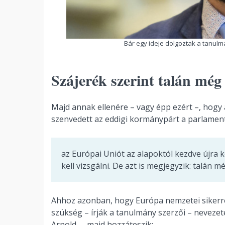
Bár egy ideje dolgoztak a tanulmá
Szájerék szerint talán mé
Majd annak ellenére – vagy épp ezért –, hogy 
szenvedett az eddigi kormánypárt a parlamenti
az Európai Uniót az alapoktól kezdve újra k
kell vizsgálni. De azt is megjegyzik: talán
Ahhoz azonban, hogy Európa nemzetei sikerr
szükség – írják a tanulmány szerzői – nevezet
Arnold –, majd hozzáteszik: