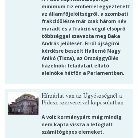
minimum tíz emberrel egyeztetett
az államfőjelöltségről, a szombati
frakcióülésre már csak három név
maradt és a frakció végül elsöprő
többséggel szavazta meg Baka
András jelölését. Erről újságírói
kérdésre beszélt Hallerné Nagy
Anikó (Tisza), az Országgyűlés
házelnöki feladatait ellátó
alelnöke hétfőn a Parlamentben.
Hírzárlat van az Ügyészségnél a
Fidesz szervereivel kapcsolatban
A volt kormánypárt még mindig
nem kapta vissza a lefoglalt
számítógépes elemeket.