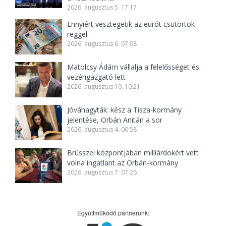
2026. augusztus 5. 17:17
Ennyiért vesztegetik az eurót csütörtök
reggel
2026. augusztus 6. 07:08
Matolcsy Ádám vállalja a felelősséget és
vezérigazgató lett
2026. augusztus 10. 10:21
Jóváhagyták: kész a Tisza-kormány
jelentése, Orbán Anitán a sor
2026. augusztus 4. 06:58
Brüsszel központjában milliárdokért vett
volna ingatlant az Orbán-kormány
2026. augusztus 7. 07:26
Együttműködő partnerünk: