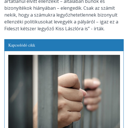
ártatlanul elvitt ellenzékit – általában bűnök és
bizonyítékok hiányában – elengedik. Csak az számít
nekik, hogy a számukra legyőzhetetlennek bizonyult
ellenzéki politikusokat levegyék a pályáról – igaz ez a
Fideszt kétszer legyőző Kiss Lászlóra is” - írták.
Kapcsolódó cikk