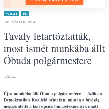
FOGLALJA LE HELYÉT MOST >>
KÖZÉLET
DK
2025. MÁJUS 16. 19:34
Tavaly letartóztatták,
most ismét munkába állt
Óbuda polgármestere
mfor.hu
Újra munkába állt Óbuda polgármestere – közölte a
Demokratikus Koalíció pénteken, miután a bíróság
megszüntette a korrupciós bűncselekmények miatt