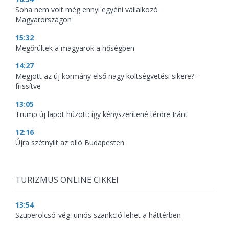
Soha nem volt még ennyi egyéni vállalkozó
Magyarországon
15:32
Megőrültek a magyarok a hőségben
14:27
Megjött az új kormány első nagy költségvetési sikere? –
frissítve
13:05
Trump új lapot húzott: így kényszerítené térdre Iránt
12:16
Újra szétnyílt az olló Budapesten
TURIZMUS ONLINE CIKKEI
13:54
Szuperolcsó-vég: uniós szankció lehet a háttérben