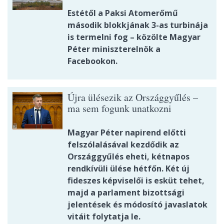
Estétől a Paksi Atomerőmű
második blokkjának 3-as turbinája
is termelni fog – közölte Magyar
Péter miniszterelnök a
Facebookon.
Újra ülésezik az Országgyűlés –
ma sem fogunk unatkozni
Magyar Péter napirend előtti
felszólalásával kezdődik az
Országgyűlés eheti, kétnapos
rendkívüli ülése hétfőn. Két új
fideszes képviselői is esküt tehet,
majd a parlament bizottsági
jelentések és módosító javaslatok
vitáit folytatja le.