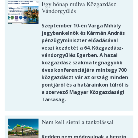
Egy hónap múlva Közgazdász
Vándorgyűlés
Szeptember 10-én Varga Mihály
jegybankelnök és Kármán András
pénzügyminiszter előadásával
veszi kezdetét a 64. Közgazdász-
vándorgyűlés Egerben. A hazai
közgazdász szakma legnagyobb
éves konferenciájára mintegy 700
közgazdászt vár az ország minden
pontjáról és a határainkon túlról is
a szervező Magyar Közgazdasági
Társaság.
Nem kell sietni a tankolással
Kedden nem módosulnak a benzin