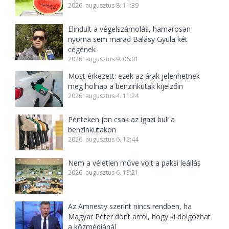
2026. augusztus 8. 11:39
Elindult a végelszámolás, hamarosan
nyoma sem marad Balásy Gyula két
cégének
2026. augusztus 9. 06:01
Most érkezett: ezek az árak jelenhetnek
meg holnap a benzinkutak kijelzőin
2026. augusztus 4. 11:24
Pénteken jön csak az igazi buli a
benzinkutakon
2026. augusztus 6. 12:44
Nem a véletlen műve volt a paksi leállás
2026. augusztus 6. 13:21
Az Amnesty szerint nincs rendben, ha
Magyar Péter dönt arról, hogy ki dolgozhat
a közmédiánál