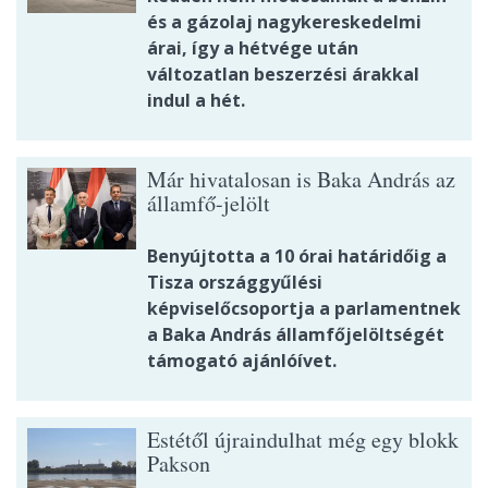
és a gázolaj nagykereskedelmi
árai, így a hétvége után
változatlan beszerzési árakkal
indul a hét.
Már hivatalosan is Baka András az
államfő-jelölt
Benyújtotta a 10 órai határidőig a
Tisza országgyűlési
képviselőcsoportja a parlamentnek
a Baka András államfőjelöltségét
támogató ajánlóívet.
Estétől újraindulhat még egy blokk
Pakson