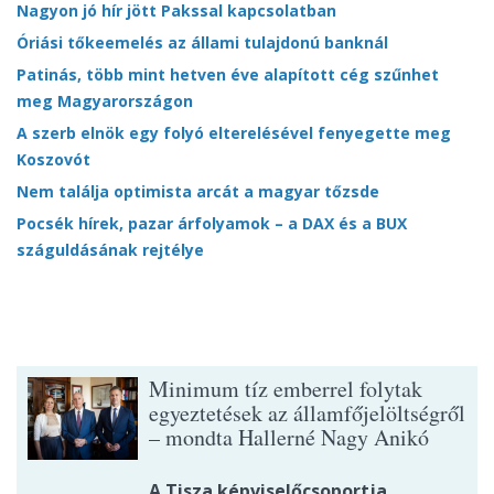
Nagyon jó hír jött Pakssal kapcsolatban
Óriási tőkeemelés az állami tulajdonú banknál
Patinás, több mint hetven éve alapított cég szűnhet
meg Magyarországon
A szerb elnök egy folyó elterelésével fenyegette meg
Koszovót
Nem találja optimista arcát a magyar tőzsde
Pocsék hírek, pazar árfolyamok – a DAX és a BUX
száguldásának rejtélye
Minimum tíz emberrel folytak
egyeztetések az államfőjelöltségről
– mondta Hallerné Nagy Anikó
A Tisza képviselőcsoportja