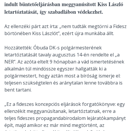
indult büntetőeljárásban meggyanúsított Kiss László
letartóztatását, így szabadlábon védekezhet.
Az ellenzéki párt azt írta: „nem tudták megtörni a Fidesz
börtönében Kiss Lászlót”, ezért újra munkába állt.
Hozzátették: Óbuda DK-s polgármesterének
letartóztatását tavaly augusztus 14-én rendelte el „a
NER”. Az azóta eltelt 9 hónapban a vád ismertetésének
alkalmán túl mindössze egyszer hallgatták ki a
polgármestert, hogy aztán most a bíróság ismerje el:
teljesen szükségtelen és aránytalan lenne továbbra is
bent tartani.
„Ez a fideszes koncepciós eljárások forgatókönyve: egy
ellenzékit meggyanúsítanak, letartóztatnak, erre a
teljes fideszes propagandabirodalom lejáratókampányt
épít, majd amikor ez már mind megtörtént, az