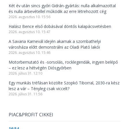
Két év után sincs győri Gidrán-gyártás: nulla alkalmazottal
és nulla árbevétellel működik az erre létrehozott cég
2026. augusztus 10. 15:56
Halász Bence első dobásával döntős kalapácsvetésben
2026. augusztus 10. 15:47
A Savaria Karnevál idején akarnak a szombathelyi
városháza előtt demonstrálni az Oladi Plató lakói
2026. augusztus 10. 15:46
Motorbemutató és -sorsolás, rocklegendák, ingyen belépő
– ez lesz a hétvégén Diósgyőrben
2026. július 31. 12:10
Egy munkás tréfásan közölte Szopkó Tiborral, 2030-ra kész
lesz a vár – Tényleg csak viccelt?
2026. július 31. 11:56
PIAC&PROFIT CIKKEI
16:54