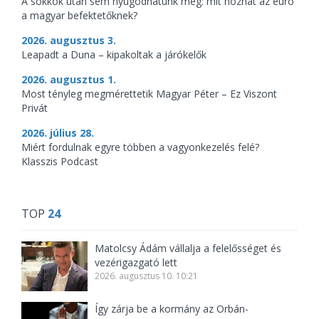
A sokkok után sem nyugodhatunk meg: mit hozhat az euró
a magyar befektetőknek?
2026. augusztus 3.
Leapadt a Duna – kipakoltak a járókelők
2026. augusztus 1.
Most tényleg megmérettetik Magyar Péter – Ez Viszont
Privát
2026. július 28.
Miért fordulnak egyre többen a vagyonkezelés felé?
Klasszis Podcast
TOP
24
Matolcsy Ádám vállalja a felelősséget és
vezérigazgató lett
2026. augusztus 10. 10:21
Így zárja be a kormány az Orbán-