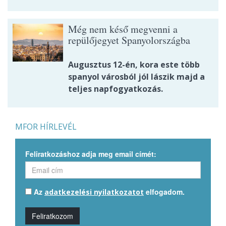
Még nem késő megvenni a
repülőjegyet Spanyolországba
Augusztus 12-én, kora este több
spanyol városból jól lászik majd a
teljes napfogyatkozás.
MFOR HÍRLEVÉL
Feliratkozáshoz adja meg email címét:
Az
elfogadom.
adatkezelési nyilatkozatot
Feliratkozom