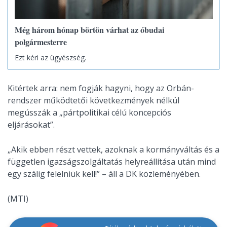
Még három hónap börtön várhat az óbudai
polgármesterre
Ezt kéri az ügyészség.
Kitértek arra: nem fogják hagyni, hogy az Orbán-
rendszer működtetői következmények nélkül
megússzák a „pártpolitikai célú koncepciós
eljárásokat”.
„Akik ebben részt vettek, azoknak a kormányváltás és a
független igazságszolgáltatás helyreállítása után mind
egy szálig felelniük kell!” – áll a DK közleményében.
(MTI)