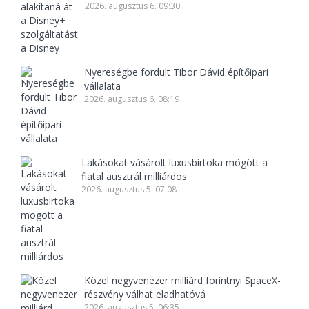
2026. augusztus 6. 09:30
Nyereségbe fordult Tibor Dávid építőipari
vállalata
2026. augusztus 6. 08:19
Lakásokat vásárolt luxusbirtoka mögött a
fiatal ausztrál milliárdos
2026. augusztus 5. 07:08
Közel negyvenezer milliárd forintnyi SpaceX-
részvény válhat eladhatóvá
2026. augusztus 5. 06:35