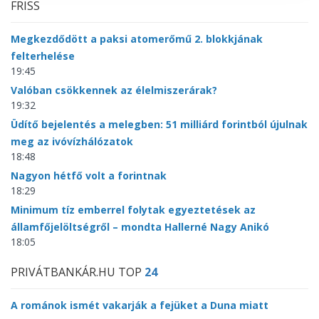
FRISS
Megkezdődött a paksi atomerőmű 2. blokkjának
felterhelése
19:45
Valóban csökkennek az élelmiszerárak?
19:32
Üdítő bejelentés a melegben: 51 milliárd forintból újulnak
meg az ivóvízhálózatok
18:48
Nagyon hétfő volt a forintnak
18:29
Minimum tíz emberrel folytak egyeztetések az
államfőjelöltségről – mondta Hallerné Nagy Anikó
18:05
PRIVÁTBANKÁR.HU TOP
24
A románok ismét vakarják a fejüket a Duna miatt