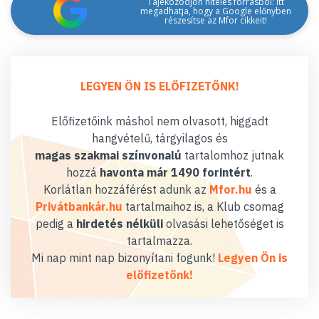
Tájékozódjon hiteles forrásból: itt
megadhatja, hogy a Google előnyben
részesítse az Mfor cikkeit!
LEGYEN ÖN IS ELŐFIZETŐNK!
Előfizetőink máshol nem olvasott, higgadt
hangvételű, tárgyilagos és
magas szakmai színvonalú
tartalomhoz jutnak
hozzá
havonta már 1490 forintért
.
Korlátlan hozzáférést adunk az
Mfor.hu
és a
Privátbankár.hu
tartalmaihoz is, a Klub csomag
pedig a
hirdetés nélküli
olvasási lehetőséget is
tartalmazza.
Mi nap mint nap bizonyítani fogunk!
Legyen Ön is
előfizetőnk!