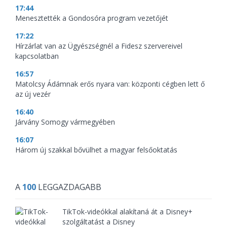
17:44
Menesztették a Gondosóra program vezetőjét
17:22
Hírzárlat van az Ügyészségnél a Fidesz szervereivel
kapcsolatban
16:57
Matolcsy Ádámnak erős nyara van: központi cégben lett ő
az új vezér
16:40
Járvány Somogy vármegyében
16:07
Három új szakkal bővülhet a magyar felsőoktatás
A
100
LEGGAZDAGABB
TikTok-videókkal alakítaná át a Disney+
szolgáltatást a Disney