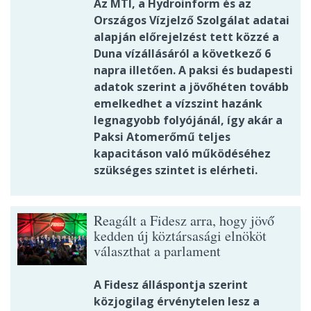
Az MTI, a Hydroinform és az
Országos Vízjelző Szolgálat adatai
alapján előrejelzést tett közzé a
Duna vízállásáról a következő 6
napra illetően. A paksi és budapesti
adatok szerint a jövőhéten tovább
emelkedhet a vízszint hazánk
legnagyobb folyójánál, így akár a
Paksi Atomerőmű teljes
kapacitáson való működéséhez
szükséges szintet is elérheti.
Reagált a Fidesz arra, hogy jövő
kedden új köztársasági elnököt
választhat a parlament
A Fidesz álláspontja szerint
közjogilag érvénytelen lesz a