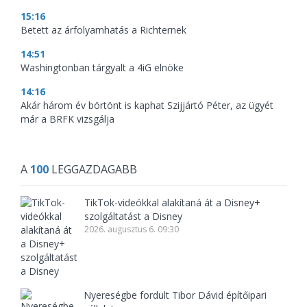
15:16
Betett az árfolyamhatás a Richternek
14:51
Washingtonban tárgyalt a 4iG elnöke
14:16
Akár három év börtönt is kaphat Szijjártó Péter, az ügyét
már a BRFK vizsgálja
A
100
LEGGAZDAGABB
TikTok-videókkal alakítaná át a Disney+
szolgáltatást a Disney
2026. augusztus 6. 09:30
Nyereségbe fordult Tibor Dávid építőipari