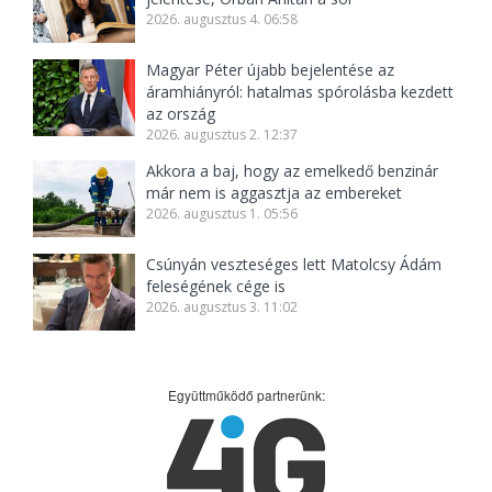
2026. augusztus 4. 06:58
Magyar Péter újabb bejelentése az
áramhiányról: hatalmas spórolásba kezdett
az ország
2026. augusztus 2. 12:37
Akkora a baj, hogy az emelkedő benzinár
már nem is aggasztja az embereket
2026. augusztus 1. 05:56
Csúnyán veszteséges lett Matolcsy Ádám
feleségének cége is
2026. augusztus 3. 11:02
Együttműködő partnerünk: