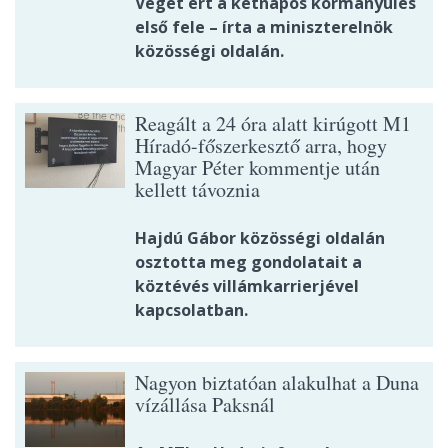
Véget ért a kétnapos kormányülés
első fele – írta a miniszterelnök
közösségi oldalán.
Reagált a 24 óra alatt kirúgott M1
Híradó-főszerkesztő arra, hogy
Magyar Péter kommentje után
kellett távoznia
Hajdú Gábor közösségi oldalán
osztotta meg gondolatait a
köztévés villámkarrierjével
kapcsolatban.
Nagyon biztatóan alakulhat a Duna
vízállása Paksnál