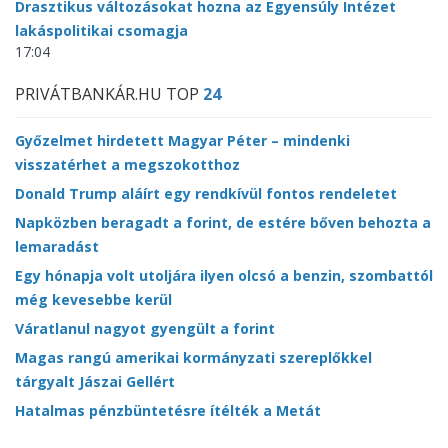
Drasztikus változásokat hozna az Egyensúly Intézet
lakáspolitikai csomagja
17:04
PRIVÁTBANKÁR.HU TOP
24
Győzelmet hirdetett Magyar Péter – mindenki
visszatérhet a megszokotthoz
Donald Trump aláírt egy rendkívül fontos rendeletet
Napközben beragadt a forint, de estére bőven behozta a
lemaradást
Egy hónapja volt utoljára ilyen olcsó a benzin, szombattól
még kevesebbe kerül
Váratlanul nagyot gyengült a forint
Magas rangú amerikai kormányzati szereplőkkel
tárgyalt Jászai Gellért
Hatalmas pénzbüntetésre ítélték a Metát