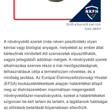
Erről a borsról van szó
Fotó: NKFH
A növényvédő szerek (más néven peszticidek) olyan
kémiai vagy biológiai anyagok, melyekkel az ember által
kártevőnek minősített élő szervezetek elpusztíthatók,
vagyis jellegükből adódóan mérgek. A növényvédő szerek
alkalmazása szerves része a mai mezőgazdaságnak,
felhasználásuk célja a terméshozam növelése, és a
minőség javítása. Az Európai Élelmiszerbiztonsági Hivatal
(EFSA) kockázatértékelések alapján határértéket állapít
meg az élelmiszerekben maximálisan megengedett
növényvédőszer-maradványokra, ezeket a határértékeket
szigorúan be kell tartani és tartatni, a tagállamok hatóságai
az előírások betartását folyamatosan ellenőrzik.