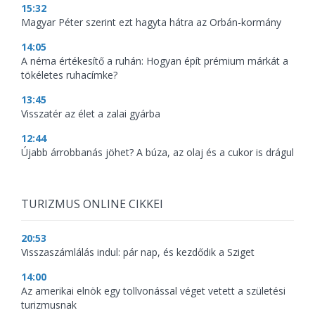
15:32
Magyar Péter szerint ezt hagyta hátra az Orbán-kormány
14:05
A néma értékesítő a ruhán: Hogyan épít prémium márkát a
tökéletes ruhacímke?
13:45
Visszatér az élet a zalai gyárba
12:44
Újabb árrobbanás jöhet? A búza, az olaj és a cukor is drágul
TURIZMUS ONLINE CIKKEI
20:53
Visszaszámlálás indul: pár nap, és kezdődik a Sziget
14:00
Az amerikai elnök egy tollvonással véget vetett a születési
turizmusnak