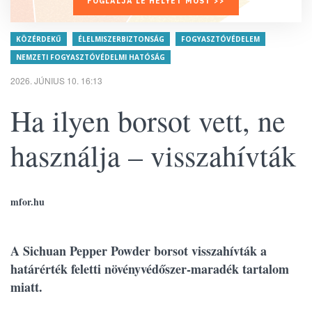
FOGLALJA LE HELYÉT MOST >>
KÖZÉRDEKŰ
ÉLELMISZERBIZTONSÁG
FOGYASZTÓVÉDELEM
NEMZETI FOGYASZTÓVÉDELMI HATÓSÁG
2026. JÚNIUS 10. 16:13
Ha ilyen borsot vett, ne
használja – visszahívták
mfor.hu
A Sichuan Pepper Powder borsot visszahívták a
határérték feletti növényvédőszer-maradék tartalom
miatt.