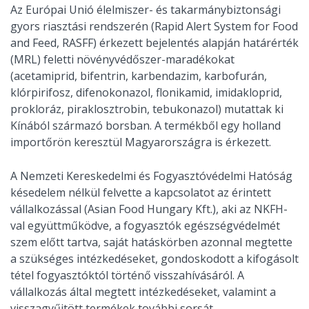
Az Európai Unió élelmiszer- és takarmánybiztonsági
gyors riasztási rendszerén (Rapid Alert System for Food
and Feed, RASFF) érkezett bejelentés alapján határérték
(MRL) feletti növényvédőszer-maradékokat
(acetamiprid, bifentrin, karbendazim, karbofurán,
klórpirifosz, difenokonazol, flonikamid, imidakloprid,
prokloráz, piraklosztrobin, tebukonazol) mutattak ki
Kínából származó borsban. A termékből egy holland
importőrön keresztül Magyarországra is érkezett.
A Nemzeti Kereskedelmi és Fogyasztóvédelmi Hatóság
késedelem nélkül felvette a kapcsolatot az érintett
vállalkozással (Asian Food Hungary Kft.), aki az NKFH-
val együttműködve, a fogyasztók egészségvédelmét
szem előtt tartva, saját hatáskörben azonnal megtette
a szükséges intézkedéseket, gondoskodott a kifogásolt
tétel fogyasztóktól történő visszahívásáról. A
vállalkozás által megtett intézkedéseket, valamint a
visszagyűjtött termékek további sorsát