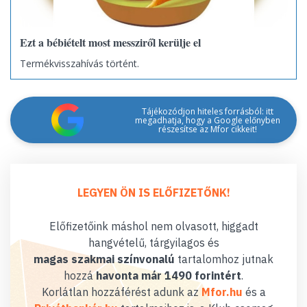
Ezt a bébiételt most messziről kerülje el
Termékvisszahívás történt.
Tájékozódjon hiteles forrásból: itt
megadhatja, hogy a Google előnyben
részesítse az Mfor cikkeit!
LEGYEN ÖN IS ELŐFIZETŐNK!
Előfizetőink máshol nem olvasott, higgadt
hangvételű, tárgyilagos és
magas szakmai színvonalú
tartalomhoz jutnak
hozzá
havonta már 1490 forintért
.
Korlátlan hozzáférést adunk az
Mfor.hu
és a