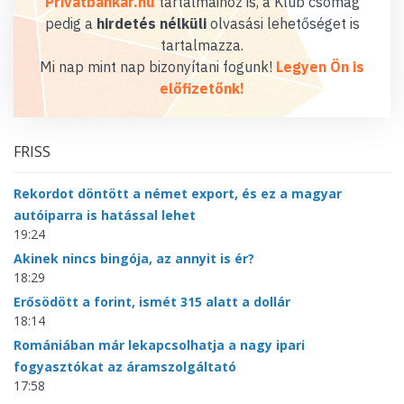
Privátbankár.hu
tartalmaihoz is, a Klub csomag
pedig a
hirdetés nélküli
olvasási lehetőséget is
tartalmazza.
Mi nap mint nap bizonyítani fogunk!
Legyen Ön is
előfizetőnk!
FRISS
Rekordot döntött a német export, és ez a magyar
autóiparra is hatással lehet
19:24
Akinek nincs bingója, az annyit is ér?
18:29
Erősödött a forint, ismét 315 alatt a dollár
18:14
Romániában már lekapcsolhatja a nagy ipari
fogyasztókat az áramszolgáltató
17:58