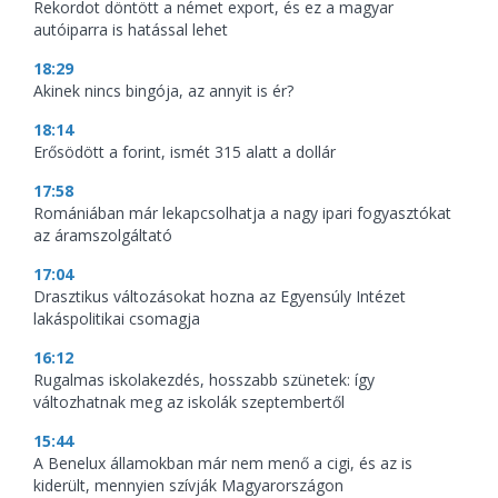
Rekordot döntött a német export, és ez a magyar
autóiparra is hatással lehet
18:29
Akinek nincs bingója, az annyit is ér?
18:14
Erősödött a forint, ismét 315 alatt a dollár
17:58
Romániában már lekapcsolhatja a nagy ipari fogyasztókat
az áramszolgáltató
17:04
Drasztikus változásokat hozna az Egyensúly Intézet
lakáspolitikai csomagja
16:12
Rugalmas iskolakezdés, hosszabb szünetek: így
változhatnak meg az iskolák szeptembertől
15:44
A Benelux államokban már nem menő a cigi, és az is
kiderült, mennyien szívják Magyarországon