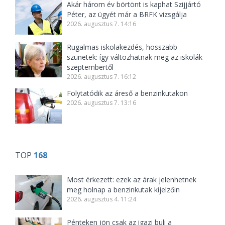
Akár három év börtönt is kaphat Szijjártó
Péter, az ügyét már a BRFK vizsgálja
2026. augusztus 7. 14:16
Rugalmas iskolakezdés, hosszabb
szünetek: így változhatnak meg az iskolák
szeptembertől
2026. augusztus 7. 16:12
Folytatódik az áreső a benzinkutakon
2026. augusztus 7. 13:16
TOP
168
Most érkezett: ezek az árak jelenhetnek
meg holnap a benzinkutak kijelzőin
2026. augusztus 4. 11:24
Pénteken jön csak az igazi buli a