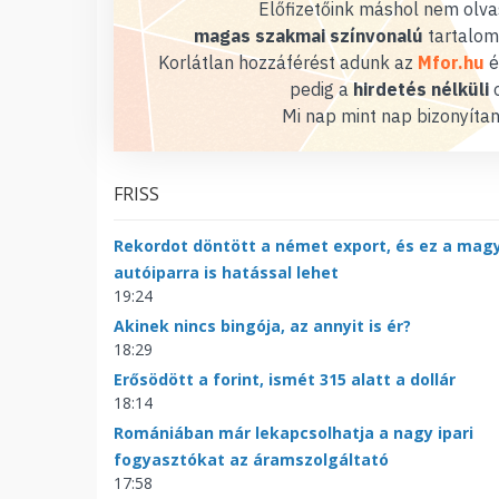
Előfizetőink máshol nem olvas
magas szakmai színvonalú
tartalom
Korlátlan hozzáférést adunk az
Mfor.hu
é
pedig a
hirdetés nélküli
o
Mi nap mint nap bizonyítan
FRISS
Rekordot döntött a német export, és ez a mag
autóiparra is hatással lehet
19:24
Akinek nincs bingója, az annyit is ér?
18:29
Erősödött a forint, ismét 315 alatt a dollár
18:14
Romániában már lekapcsolhatja a nagy ipari
fogyasztókat az áramszolgáltató
17:58