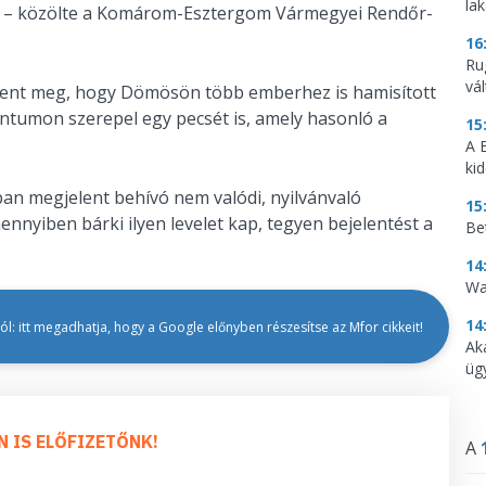
la
ág – közölte a Komárom-Esztergom Vármegyei Rendőr-
16
Ru
vá
jelent meg, hogy Dömösön több emberhez is hamisított
entumon szerepel egy pecsét is, amely hasonló a
15
A 
ki
óban megjelent behívó nem valódi, nyilvánvaló
15
ennyiben bárki ilyen levelet kap, tegyen bejelentést a
Be
14
Wa
14
l: itt megadhatja, hogy a Google előnyben részesítse az Mfor cikkeit!
Ak
üg
N IS ELŐFIZETŐNK!
A