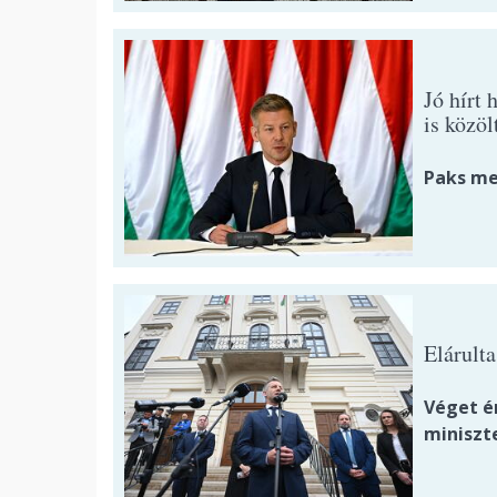
Jó hírt 
is közöl
Paks me
Elárult
Véget ér
miniszt