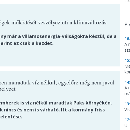
202
égek működését veszélyezteti a klímaváltozás
PI
ny már a villamosenergia-válságokra készül, de a
16
erint ez csak a kezdet.
A 
sz
15
Ma
ko
ren maradtak víz nélkül, egyelőre még nem javul
14
helyzet
A 
má
emberek is víz nélkül maradtak Paks környékén,
13
 nincs és nem is várható. Itt a kormány friss
Vis
jelentése.
12
Új