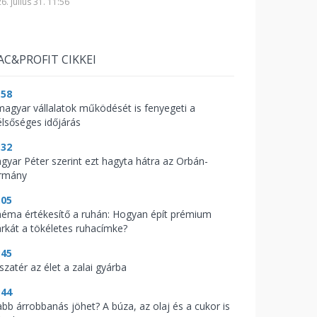
6. július 31. 11:56
AC&PROFIT CIKKEI
:58
magyar vállalatok működését is fenyegeti a
élsőséges időjárás
:32
gyar Péter szerint ezt hagyta hátra az Orbán-
rmány
:05
néma értékesítő a ruhán: Hogyan épít prémium
rkát a tökéletes ruhacímke?
:45
szatér az élet a zalai gyárba
:44
abb árrobbanás jöhet? A búza, az olaj és a cukor is