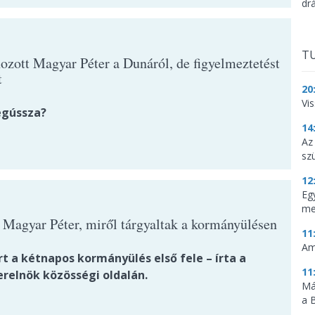
dr
TU
hozott Magyar Péter a Dunáról, de figyelmeztetést
t
20
Vi
gússza?
14
Az
sz
12
Eg
me
a Magyar Péter, miről tárgyaltak a kormányülésen
11
Am
t a kétnapos kormányülés első fele – írta a
11
erelnök közösségi oldalán.
Má
a 