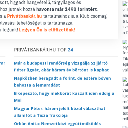
ott, higgadt hangvételű, tárgyilagos és
hoz jutnak hozzá
havonta már 1490 forintért
.
s a
Privátbankár.hu
tartalmaihoz is, a Klub csomag
lvasási lehetőséget is tartalmazza.
i fogunk!
Legyen Ön is előfizetőnk!
PRIVÁTBANKÁR.HU TOP
24
yar
Már a budapesti rendőrség vizsgálja Szijjártó
Péter ügyét, akár három év börtönt is kaphat
Napközben beragadt a forint, de estére bőven
behozta a lemaradást
Elképesztő, hogy mekkorát kaszált idén eddig a
Mol
Magyar Péter: három jelölt közül választhat
államfőt a Tisza frakciója
Orbán Anita: Nemzetközi együttműködés