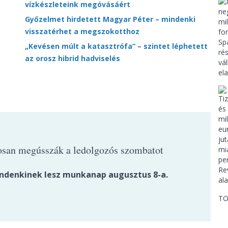
vízkészleteink megóvásáért
Győzelmet hirdetett Magyar Péter – mindenki
visszatérhet a megszokotthoz
„Kevésen múlt a katasztrófa” – szintet léphetett
az orosz hibrid hadviselés
osan megússzák a ledolgozós szombatot
denkinek lesz munkanap augusztus 8-a.
TO