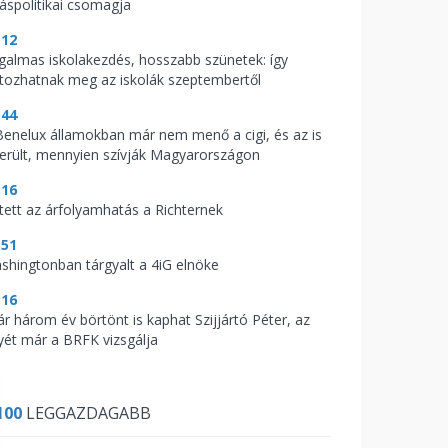
káspolitikai csomagja
:12
galmas iskolakezdés, hosszabb szünetek: így
ltozhatnak meg az iskolák szeptembertől
:44
Benelux államokban már nem menő a cigi, és az is
derült, mennyien szívják Magyarországon
:16
tett az árfolyamhatás a Richternek
:51
shingtonban tárgyalt a 4iG elnöke
:16
ár három év börtönt is kaphat Szijjártó Péter, az
yét már a BRFK vizsgálja
100
LEGGAZDAGABB