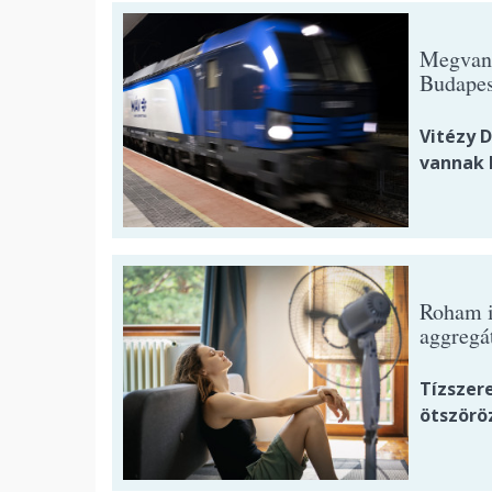
Megvan,
Budapes
Vitézy D
vannak 
Roham i
aggregá
Tízszer
ötszörö