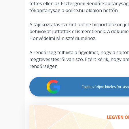
tettes ellen az Esztergomi Rendőrkapitánys
főkapitányság a police.hu oldalon hétfőn.
A tájékoztatás szerint online hírportálokon 
behívókat juttattak el ismeretlenek. A dokum
Honvédelmi Minisztériuméhoz.
A rendőrség felhívta a figyelmet, hogy a sajt
megtévesztésről van szó. Ezért kérik, hogy am
rendőrségen
Tájékozódjon hiteles forrásbó
LEGYEN Ö