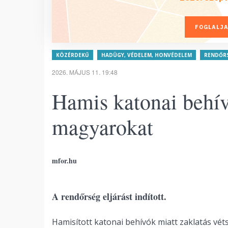
FOGLALJA
KÖZÉRDEKŰ
HADÜGY, VÉDELEM, HONVÉDELEM
RENDŐR
2026. MÁJUS 11. 19:48
Hamis katonai behív
magyarokat
mfor.hu
A rendőrség eljárást indított.
Hamisított katonai behívók miatt zaklatás véts