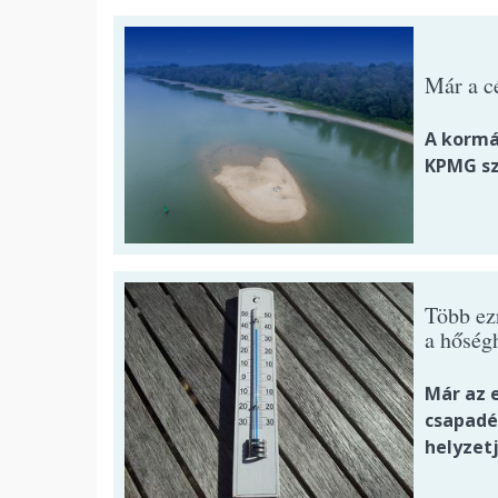
Már a c
A kormá
KPMG sz
Több ez
a hőség
Már az 
csapadék
helyzet