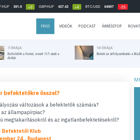
F/HUF
GBP/HUF
BTC/USD
391.9
427.42
64907
+3
+4
-25
FRISS
VIDEÓK
PODCAST
ÁRRÉSSTOP
ROVA
7 ÓRÁJA
10 ÓRÁJA
Erősödött a forint, ismét 315 alatt a
Betett az árfolyamhatás a Ric
dollár
MF
r befektetőkre ősszel?
bályozási változások a befektetők számára?
t az állampapírpiac?
 megtakarításokról és az ingatlanbefektetésekről?
s Befektetői Klub
ember 24., Budapest