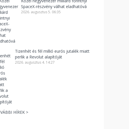
Közel negyvenezer milliárd forintnyi
SpaceX-részvény válhat eladhatóvá
2026. augusztus 5. 06:35
Tizenhét és fél millió eurós jutalék miatt
perlik a Revolut alapítóját
2026. augusztus 4. 14:27
VÁBBI HÍREK >