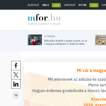
EUR/HUF
USD/HUF
CH
366.4
317.95
+3.4
+3.5
6 ÓRÁJA
Rekordot döntött a német export, és ez
a magyar autóiparra is hatással lehet
Mi vár a magya
Mit jelentenek az adózási és sza
Merre tar
Hogyan érdemes gondolkodni a hosszú távú
1p
Klasszi
2026. szept