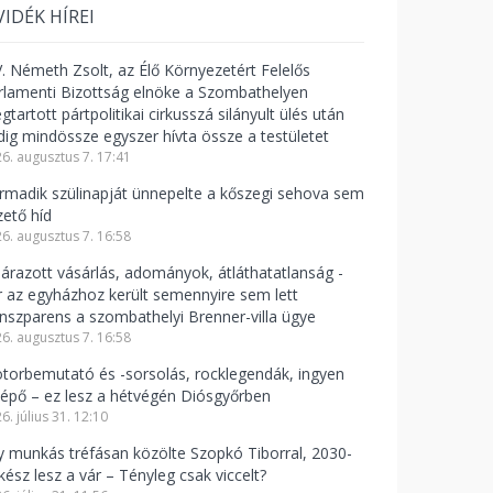
VIDÉK HÍREI
V. Németh Zsolt, az Élő Környezetért Felelős
rlamenti Bizottság elnöke a Szombathelyen
tartott pártpolitikai cirkusszá silányult ülés után
dig mindössze egyszer hívta össze a testületet
6. augusztus 7. 17:41
rmadik szülinapját ünnepelte a kőszegi sehova sem
zető híd
6. augusztus 7. 16:58
lárazott vásárlás, adományok, átláthatatlanság -
r az egyházhoz került semennyire sem lett
anszparens a szombathelyi Brenner-villa ügye
6. augusztus 7. 16:58
torbemutató és -sorsolás, rocklegendák, ingyen
lépő – ez lesz a hétvégén Diósgyőrben
6. július 31. 12:10
y munkás tréfásan közölte Szopkó Tiborral, 2030-
kész lesz a vár – Tényleg csak viccelt?