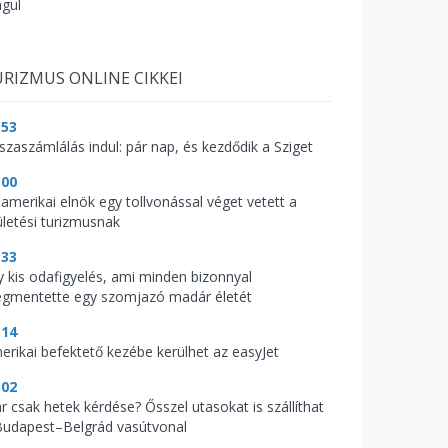
águl
RIZMUS ONLINE CIKKEI
:53
sszaszámlálás indul: pár nap, és kezdődik a Sziget
:00
 amerikai elnök egy tollvonással véget vetett a
ületési turizmusnak
:33
y kis odafigyelés, ami minden bizonnyal
gmentette egy szomjazó madár életét
:14
erikai befektető kezébe kerülhet az easyJet
:02
r csak hetek kérdése? Ősszel utasokat is szállíthat
Budapest–Belgrád vasútvonal