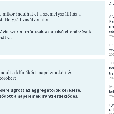
A 
 mikor indulhat el a személyszállítás a
A 
t–Belgrád vasútvonalon
Pa
meg
ávid szerint már csak az utolsó ellenőrzések
ed
202
hátra.
Ha
ve
202
Tú
bá
ndult a klímákért, napelemekért és
tr
torokért
202
Mo
esére ugrott az aggregátorok keresése,
be
ződött a napelemek iránti érdeklődés.
202
Eg
ra 