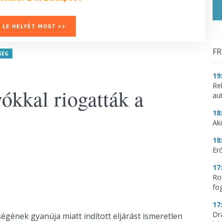
 LE HELYÉT MOST >>
FR
SÉG
19
Re
ókkal riogatták a
aut
18
Aki
18
Erő
17
Ro
fo
17
Dr
égének gyanúja miatt indított eljárást ismeretlen