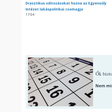
Drasztikus változásokat hozna az Egyensúly
Intézet lakáspolitikai csomagja
17:04
Ők bizt
Nem min