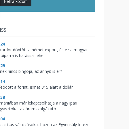
Feliratkozom
ISS
:24
kordot döntött a német export, és ez a magyar
óiparra is hatással lehet
:29
nek nincs bingója, az annyit is ér?
:14
södött a forint, ismét 315 alatt a dollár
:58
mániában már lekapcsolhatja a nagy ipari
gyasztókat az áramszolgáltató
:04
asztikus változásokat hozna az Egyensúly Intézet