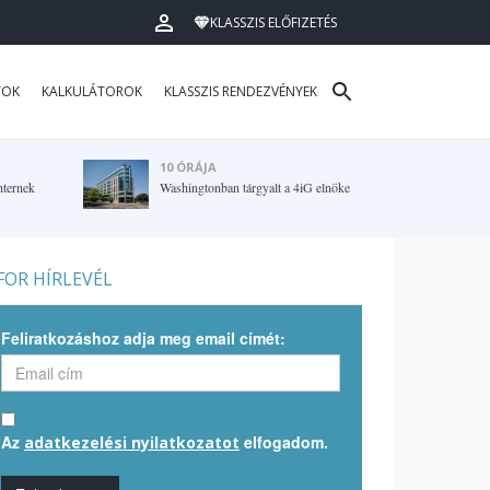
KLASSZIS ELŐFIZETÉS
TOK
KALKULÁTOROK
KLASSZIS RENDEZVÉNYEK
10 ÓRÁJA
hternek
Washingtonban tárgyalt a 4iG elnöke
OR HÍRLEVÉL
Feliratkozáshoz adja meg email címét:
Az
elfogadom.
adatkezelési nyilatkozatot