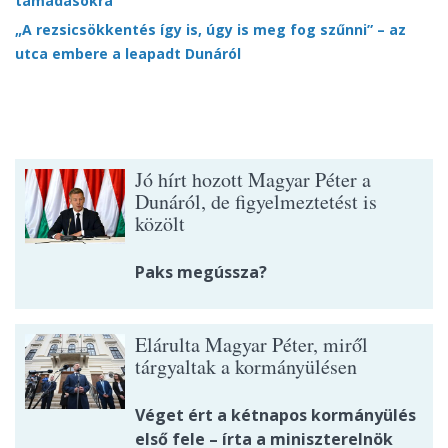
támadásokra
„A rezsicsökkentés így is, úgy is meg fog szűnni” – az
utca embere a leapadt Dunáról
Jó hírt hozott Magyar Péter a
Dunáról, de figyelmeztetést is
közölt
Paks megússza?
Elárulta Magyar Péter, miről
tárgyaltak a kormányülésen
Véget ért a kétnapos kormányülés
első fele – írta a miniszterelnök