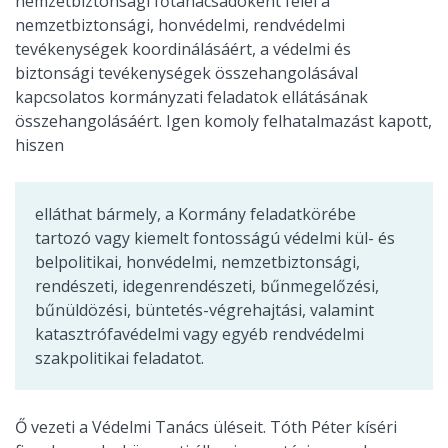
nemzetbiztonsági főtanácsadóként felel a
nemzetbiztonsági, honvédelmi, rendvédelmi
tevékenységek koordinálásáért, a védelmi és
biztonsági tevékenységek összehangolásával
kapcsolatos kormányzati feladatok ellátásának
összehangolásáért. Igen komoly felhatalmazást kapott,
hiszen
elláthat bármely, a Kormány feladatkörébe
tartozó vagy kiemelt fontosságú védelmi kül- és
belpolitikai, honvédelmi, nemzetbiztonsági,
rendészeti, idegenrendészeti, bűnmegelőzési,
bűnüldözési, büntetés-végrehajtási, valamint
katasztrófavédelmi vagy egyéb rendvédelmi
szakpolitikai feladatot.
Ő vezeti a Védelmi Tanács üléseit. Tóth Péter kíséri