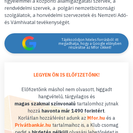
figyelemmel a központi államigazgatási szervek, a
rendvédelmi szervek, a polgári nemzetbiztonsági
szolgálatok, a honvédelmi szervezetek és Nemzeti Adó-
és Vámhivatal tevékenységét.
Tájékozódjon hiteles forrásból: itt
megadhatja, hogy a Google előnyben
részesítse az Mfor cikkeit!
LEGYEN ÖN IS ELŐFIZETŐNK!
Előfizetőink máshol nem olvasott, higgadt
hangvételű, tárgyilagos és
magas szakmai színvonalú
tartalomhoz jutnak
hozzá
havonta már 1490 forintért
.
Korlátlan hozzáférést adunk az
Mfor.hu
és a
Privátbankár.hu
tartalmaihoz is, a Klub csomag
pedig a
hirdetés nélküli
olvasási lehetőséget is