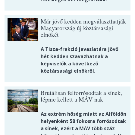
Már jövő kedden megválaszthatják
Magyarország új köztársasági
elnökét
A Tisza-frakció javaslatára jövő
hét kedden szavazhatnak a
képviselők a következő
köztársasági elnökről.
Brutálisan felforrósodtak a sínek,
lépnie kellett a MÁV-nak
Az extrém hőség miatt az Alföldön
helyenként 58 fokosra forrósodtak
a sínek, ezért a MÁV több száz