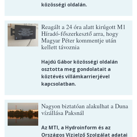
közösségi oldalán.
Reagált a 24 óra alatt kirúgott M1
Híradó-főszerkesztő arra, hogy
Magyar Péter kommentje után
kellett távoznia
Hajdú Gábor közösségi oldalán
osztotta meg gondolatait a
köztévés villámkarrierjével
kapcsolatban.
Nagyon biztatóan alakulhat a Duna
vízállása Paksnál
Az MTI, a Hydroinform és az
Országos Vízjelző Szolgálat adatai