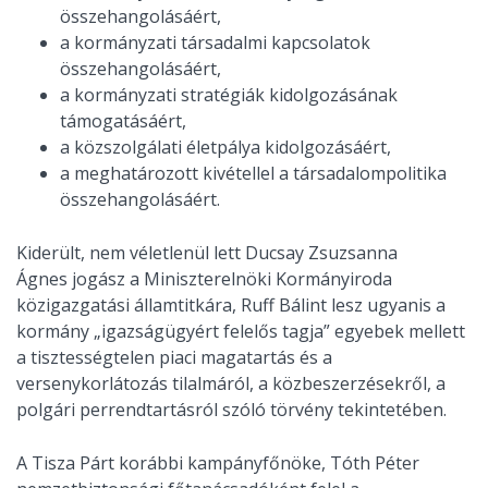
összehangolásáért,
a kormányzati társadalmi kapcsolatok
összehangolásáért,
a kormányzati stratégiák kidolgozásának
támogatásáért,
a közszolgálati életpálya kidolgozásáért,
a meghatározott kivétellel a társadalompolitika
összehangolásáért.
Kiderült, nem véletlenül lett Ducsay Zsuzsanna
Ágnes jogász a Miniszterelnöki Kormányiroda
közigazgatási államtitkára, Ruff Bálint lesz ugyanis a
kormány „igazságügyért felelős tagja” egyebek mellett
a tisztességtelen piaci magatartás és a
versenykorlátozás tilalmáról, a közbeszerzésekről, a
polgári perrendtartásról szóló törvény tekintetében.
A Tisza Párt korábbi kampányfőnöke, Tóth Péter