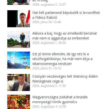
2026. augusztus 2. 12:37
Hat-hét parlamenti képviselőt is lecserélhet
a Fidesz-frakció
2026. július 30. 12:48
Akkora a baj, hogy az emelkedő benzinár
már nem is aggasztja az embereket
2026. augusztus 1. 05:56
Ezt jó lenne elkerülni, de így néz ki a
vészforgatókönyv, ha már nem bírja a
villamosenergia-rendszer
2026. július 31. 16:10
Csúnyán veszteséges lett Matolcsy Ádám
feleségének cége is
2026. augusztus 3. 11:02
Magyarországra zúdulhat a brutális
mennyiségű török gyümölcs
2026. augusztus 4. 12:58