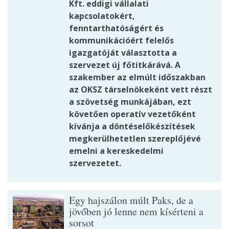
Kft. eddigi vállalati
kapcsolatokért,
fenntarthatóságért és
kommunikációért felelős
igazgatóját választotta a
szervezet új főtitkárává. A
szakember az elmúlt időszakban
az OKSZ társelnökeként vett részt
a szövetség munkájában, ezt
követően operatív vezetőként
kívánja a döntéselőkészítések
megkerülhetetlen szereplőjévé
emelni a kereskedelmi
szervezetet.
Egy hajszálon múlt Paks, de a
jövőben jó lenne nem kísérteni a
sorsot