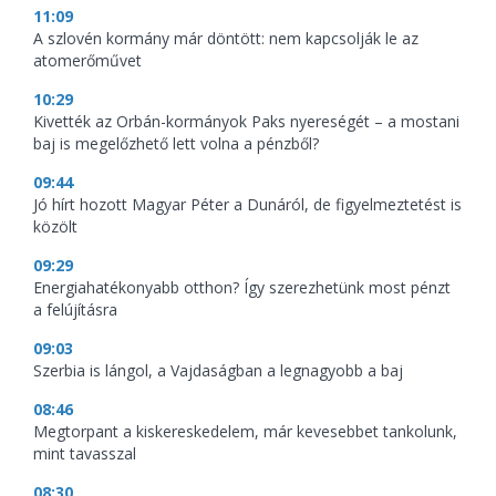
11:09
A szlovén kormány már döntött: nem kapcsolják le az
atomerőművet
10:29
Kivették az Orbán-kormányok Paks nyereségét – a mostani
baj is megelőzhető lett volna a pénzből?
09:44
Jó hírt hozott Magyar Péter a Dunáról, de figyelmeztetést is
közölt
09:29
Energiahatékonyabb otthon? Így szerezhetünk most pénzt
a felújításra
09:03
Szerbia is lángol, a Vajdaságban a legnagyobb a baj
08:46
Megtorpant a kiskereskedelem, már kevesebbet tankolunk,
mint tavasszal
08:30