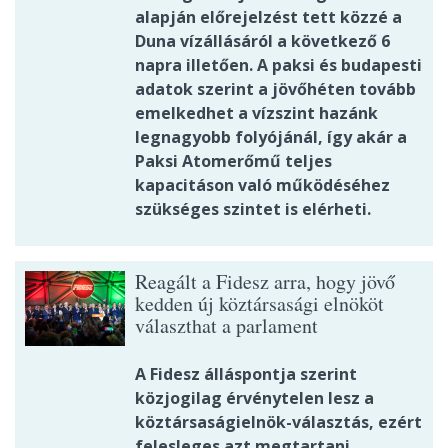
alapján előrejelzést tett közzé a
Duna vízállásáról a következő 6
napra illetően. A paksi és budapesti
adatok szerint a jövőhéten tovább
emelkedhet a vízszint hazánk
legnagyobb folyójánál, így akár a
Paksi Atomerőmű teljes
kapacitáson való működéséhez
szükséges szintet is elérheti.
Reagált a Fidesz arra, hogy jövő
kedden új köztársasági elnököt
választhat a parlament
A Fidesz álláspontja szerint
közjogilag érvénytelen lesz a
köztársaságielnök-választás, ezért
felesleges azt megtartani.