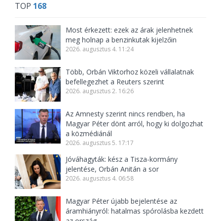
TOP
168
Most érkezett: ezek az árak jelenhetnek
meg holnap a benzinkutak kijelzőin
2026. augusztus 4. 11:24
Több, Orbán Viktorhoz közeli vállalatnak
befellegezhet a Reuters szerint
2026. augusztus 2. 16:26
Az Amnesty szerint nincs rendben, ha
Magyar Péter dönt arról, hogy ki dolgozhat
a közmédiánál
2026. augusztus 5. 17:17
Jóváhagyták: kész a Tisza-kormány
jelentése, Orbán Anitán a sor
2026. augusztus 4. 06:58
Magyar Péter újabb bejelentése az
áramhiányról: hatalmas spórolásba kezdett
az ország