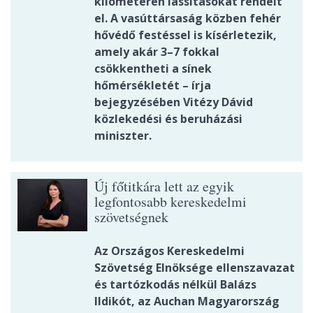
kilométeren lassításokat rendelt
el. A vasúttársaság közben fehér
hővédő festéssel is kísérletezik,
amely akár 3–7 fokkal
csökkentheti a sínek
hőmérsékletét – írja
bejegyzésében Vitézy Dávid
közlekedési és beruházási
miniszter.
Új főtitkára lett az egyik
legfontosabb kereskedelmi
szövetségnek
Az Országos Kereskedelmi
Szövetség Elnöksége ellenszavazat
és tartózkodás nélkül Balázs
Ildikót, az Auchan Magyarország