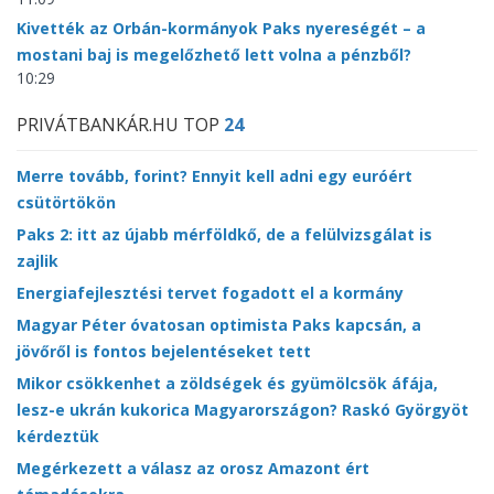
Kivették az Orbán-kormányok Paks nyereségét – a
mostani baj is megelőzhető lett volna a pénzből?
10:29
PRIVÁTBANKÁR.HU TOP
24
Merre tovább, forint? Ennyit kell adni egy euróért
csütörtökön
Paks 2: itt az újabb mérföldkő, de a felülvizsgálat is
zajlik
Energiafejlesztési tervet fogadott el a kormány
Magyar Péter óvatosan optimista Paks kapcsán, a
jövőről is fontos bejelentéseket tett
Mikor csökkenhet a zöldségek és gyümölcsök áfája,
lesz-e ukrán kukorica Magyarországon? Raskó Györgyöt
kérdeztük
Megérkezett a válasz az orosz Amazont ért