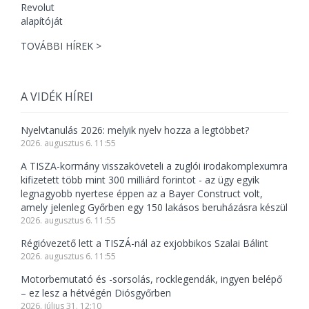
TOVÁBBI HÍREK >
A VIDÉK HÍREI
Nyelvtanulás 2026: melyik nyelv hozza a legtöbbet?
2026. augusztus 6. 11:55
A TISZA-kormány visszaköveteli a zuglói irodakomplexumra
kifizetett több mint 300 milliárd forintot - az ügy egyik
legnagyobb nyertese éppen az a Bayer Construct volt,
amely jelenleg Győrben egy 150 lakásos beruházásra készül
2026. augusztus 6. 11:55
Régióvezető lett a TISZÁ-nál az exjobbikos Szalai Bálint
2026. augusztus 6. 11:55
Motorbemutató és -sorsolás, rocklegendák, ingyen belépő
– ez lesz a hétvégén Diósgyőrben
2026. július 31. 12:10