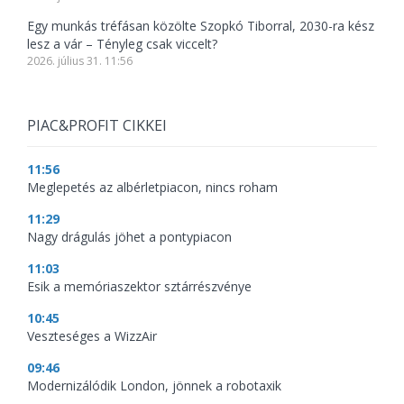
Egy munkás tréfásan közölte Szopkó Tiborral, 2030-ra kész
lesz a vár – Tényleg csak viccelt?
2026. július 31. 11:56
PIAC&PROFIT CIKKEI
11:56
Meglepetés az albérletpiacon, nincs roham
11:29
Nagy drágulás jöhet a pontypiacon
11:03
Esik a memóriaszektor sztárrészvénye
10:45
Veszteséges a WizzAir
09:46
Modernizálódik London, jönnek a robotaxik