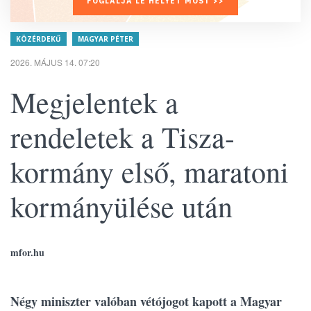
FOGLALJA LE HELYÉT MOST >>
KÖZÉRDEKŰ
MAGYAR PÉTER
2026. MÁJUS 14. 07:20
Megjelentek a
rendeletek a Tisza-
kormány első, maratoni
kormányülése után
mfor.hu
Négy miniszter valóban vétójogot kapott a Magyar