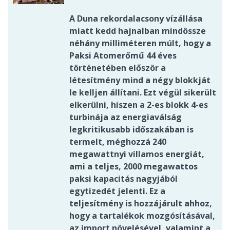
A Duna rekordalacsony vízállása
miatt kedd hajnalban mindössze
néhány milliméteren múlt, hogy a
Paksi Atomerőmű 44 éves
történetében először a
létesítmény mind a négy blokkját
le kelljen állítani. Ezt végül sikerült
elkerülni, hiszen a 2-es blokk 4-es
turbinája az energiaválság
legkritikusabb időszakában is
termelt, méghozzá 240
megawattnyi villamos energiát,
ami a teljes, 2000 megawattos
paksi kapacitás nagyjából
egytizedét jelenti. Ez a
teljesítmény is hozzájárult ahhoz,
hogy a tartalékok mozgósításával,
az import növelésével, valamint a