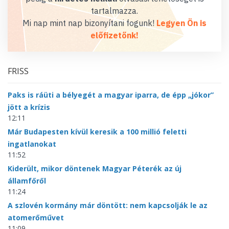
tartalmazza.
Mi nap mint nap bizonyítani fogunk!
Legyen Ön is
előfizetőnk!
FRISS
Paks is ráüti a bélyegét a magyar iparra, de épp „jókor”
jött a krízis
12:11
Már Budapesten kívül keresik a 100 millió feletti
ingatlanokat
11:52
Kiderült, mikor döntenek Magyar Péterék az új
államfőről
11:24
A szlovén kormány már döntött: nem kapcsolják le az
atomerőművet
11:09