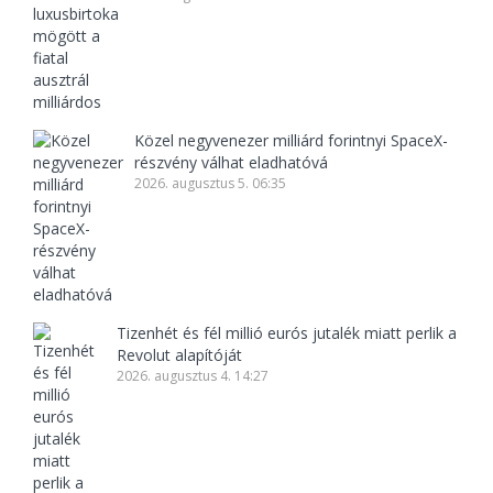
Közel negyvenezer milliárd forintnyi SpaceX-
részvény válhat eladhatóvá
2026. augusztus 5. 06:35
Tizenhét és fél millió eurós jutalék miatt perlik a
Revolut alapítóját
2026. augusztus 4. 14:27