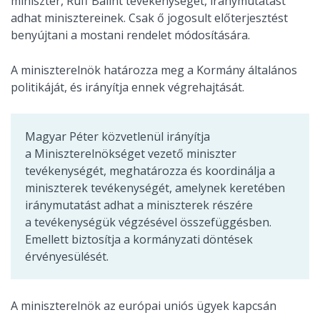
miniszter, Ruff Bálint tevékenységét, iránymutatást
adhat minisztereinek. Csak ő jogosult előterjesztést
benyújtani a mostani rendelet módosítására.
A miniszterelnök határozza meg a Kormány általános
politikáját, és irányítja ennek végrehajtását.
Magyar Péter közvetlenül irányítja
a Miniszterelnökséget vezető miniszter
tevékenységét, meghatározza és koordinálja a
miniszterek tevékenységét, amelynek keretében
iránymutatást adhat a miniszterek részére
a tevékenységük végzésével összefüggésben.
Emellett biztosítja a kormányzati döntések
érvényesülését.
A miniszterelnök az európai uniós ügyek kapcsán