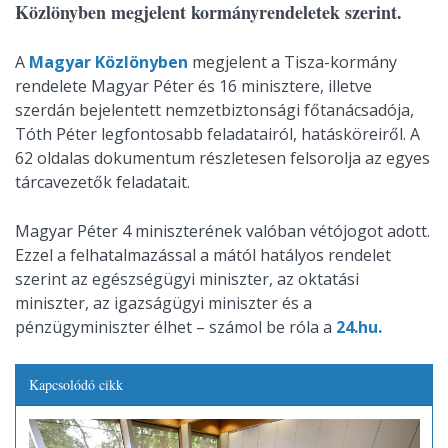
Közlönyben megjelent kormányrendeletek szerint.
A
Magyar Közlönyben
megjelent a Tisza-kormány
rendelete Magyar Péter és 16 minisztere, illetve
szerdán bejelentett nemzetbiztonsági főtanácsadója,
Tóth Péter legfontosabb feladatairól, hatásköreiről. A
62 oldalas dokumentum részletesen felsorolja az egyes
tárcavezetők feladatait.
Magyar Péter 4 miniszterének valóban vétójogot adott.
Ezzel a felhatalmazással a mától hatályos rendelet
szerint az egészségügyi miniszter, az oktatási
miniszter, az igazságügyi miniszter és a
pénzügyminiszter élhet – számol be róla a
24.hu.
Kapcsolódó cikk