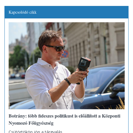
Kapcsolódó cikk
Botrány: több fideszes politikust is előállított a Központi
Nyomozó Főügyészség
Csütörtökön jön a tárgyalás.