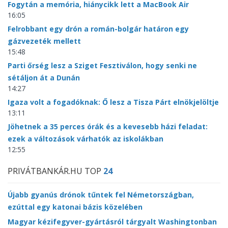
Fogytán a memória, hiánycikk lett a MacBook Air
16:05
Felrobbant egy drón a román-bolgár határon egy
gázvezeték mellett
15:48
Parti őrség lesz a Sziget Fesztiválon, hogy senki ne
sétáljon át a Dunán
14:27
Igaza volt a fogadóknak: Ő lesz a Tisza Párt elnökjelöltje
13:11
Jöhetnek a 35 perces órák és a kevesebb házi feladat:
ezek a változások várhatók az iskolákban
12:55
PRIVÁTBANKÁR.HU TOP
24
Újabb gyanús drónok tűntek fel Németországban,
ezúttal egy katonai bázis közelében
Magyar kézifegyver-gyártásról tárgyalt Washingtonban