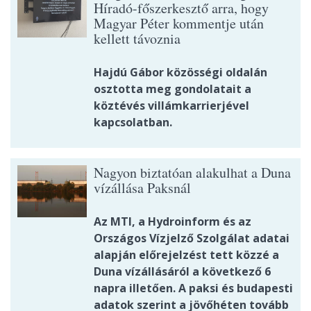
Híradó-főszerkesztő arra, hogy
Magyar Péter kommentje után
kellett távoznia
Hajdú Gábor közösségi oldalán
osztotta meg gondolatait a
köztévés villámkarrierjével
kapcsolatban.
Nagyon biztatóan alakulhat a Duna
vízállása Paksnál
Az MTI, a Hydroinform és az
Országos Vízjelző Szolgálat adatai
alapján előrejelzést tett közzé a
Duna vízállásáról a következő 6
napra illetően. A paksi és budapesti
adatok szerint a jövőhéten tovább