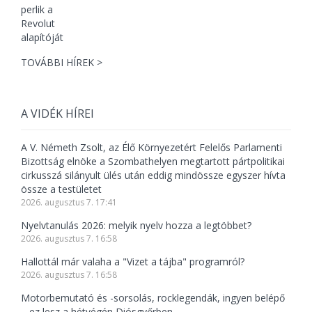
TOVÁBBI HÍREK >
A VIDÉK HÍREI
A V. Németh Zsolt, az Élő Környezetért Felelős Parlamenti
Bizottság elnöke a Szombathelyen megtartott pártpolitikai
cirkusszá silányult ülés után eddig mindössze egyszer hívta
össze a testületet
2026. augusztus 7. 17:41
Nyelvtanulás 2026: melyik nyelv hozza a legtöbbet?
2026. augusztus 7. 16:58
Hallottál már valaha a "Vizet a tájba" programról?
2026. augusztus 7. 16:58
Motorbemutató és -sorsolás, rocklegendák, ingyen belépő
– ez lesz a hétvégén Diósgyőrben