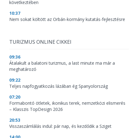
következtében
10:37
Nem sokat költött az Orbán-kormány kutatás-fejlesztésre
TURIZMUS ONLINE CIKKEI
09:36
Átalakult a balatoni turizmus, a last minute ma már a
meghatározó
09:22
Teljes napfogyatkozás lázában ég Spanyolország
07:20
Formabontó ötletek, ikonikus terek, nemzetközi elismerés
– Klasszis TopDesign 2026
20:53
Visszaszámlálás indul: pár nap, és kezdődik a Sziget
14:00