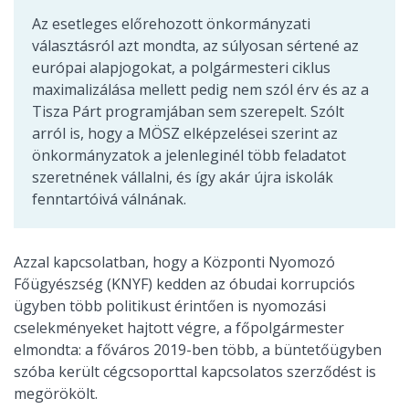
Az esetleges előrehozott önkormányzati
választásról azt mondta, az súlyosan sértené az
európai alapjogokat, a polgármesteri ciklus
maximalizálása mellett pedig nem szól érv és az a
Tisza Párt programjában sem szerepelt. Szólt
arról is, hogy a MÖSZ elképzelései szerint az
önkormányzatok a jelenleginél több feladatot
szeretnének vállalni, és így akár újra iskolák
fenntartóivá válnának.
Azzal kapcsolatban, hogy a Központi Nyomozó
Főügyészség (KNYF) kedden az óbudai korrupciós
ügyben több politikust érintően is nyomozási
cselekményeket hajtott végre, a főpolgármester
elmondta: a főváros 2019-ben több, a büntetőügyben
szóba került cégcsoporttal kapcsolatos szerződést is
megörökölt.