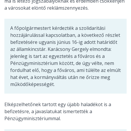
ma is létező jogszabályoknak és érdemben csökkenjen
a városokat elöntő reklámszennyezés.
A főpolgármestert kérdezték a szolidaritási
hozzájárulással kapcsolatban, a következő részlet
befizetésére ugyanis június 16-ig adott határidőt
az államkincstár. Karácsony Gergely elmondta:
jelenleg is tart az egyeztetés a főváros és a
Pénzügyminisztérium között, de úgy vélte, nem
fordulhat elő, hogy a főváros, ami túlélte az elmúlt
hat évet, a kormányváltás után ne őrizze meg
működőképességét.
Elképzelhetőnek tartott egy újabb haladékot is a
befizetésre, a javaslatukat ismertették a
Pénzügyminisztériummal.