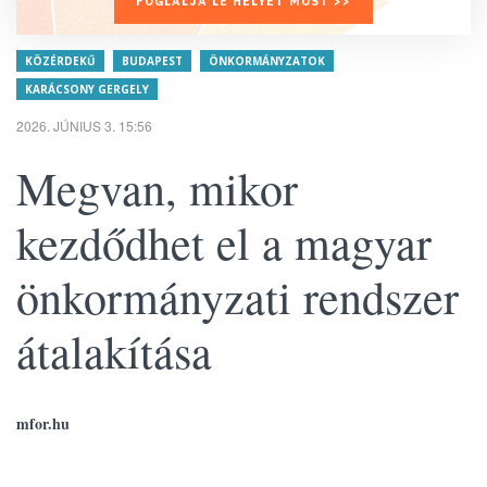
FOGLALJA LE HELYÉT MOST >>
KÖZÉRDEKŰ
BUDAPEST
ÖNKORMÁNYZATOK
KARÁCSONY GERGELY
2026. JÚNIUS 3. 15:56
Megvan, mikor
kezdődhet el a magyar
önkormányzati rendszer
átalakítása
mfor.hu