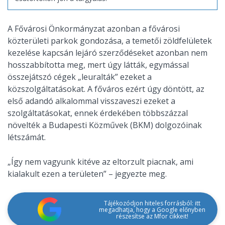
A Fővárosi Önkormányzat azonban a fővárosi
közterületi parkok gondozása, a temetői zöldfelületek
kezelése kapcsán lejáró szerződéseket azonban nem
hosszabbította meg, mert úgy látták, egymással
összejátszó cégek „leuralták” ezeket a
közszolgáltatásokat. A főváros ezért úgy döntött, az
első adandó alkalommal visszaveszi ezeket a
szolgáltatásokat, ennek érdekében többszázzal
növelték a Budapesti Közművek (BKM) dolgozóinak
létszámát.
„Így nem vagyunk kitéve az eltorzult piacnak, ami
kialakult ezen a területen” – jegyezte meg.
Tájékozódjon hiteles forrásból: itt
megadhatja, hogy a Google előnyben
részesítse az Mfor cikkeit!