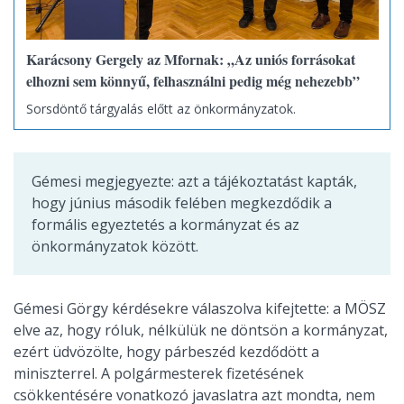
Karácsony Gergely az Mfornak: „Az uniós forrásokat
elhozni sem könnyű, felhasználni pedig még nehezebb”
Sorsdöntő tárgyalás előtt az önkormányzatok.
Gémesi megjegyezte: azt a tájékoztatást kapták,
hogy június második felében megkezdődik a
formális egyeztetés a kormányzat és az
önkormányzatok között.
Gémesi Görgy kérdésekre válaszolva kifejtette: a MÖSZ
elve az, hogy róluk, nélkülük ne döntsön a kormányzat,
ezért üdvözölte, hogy párbeszéd kezdődött a
miniszterrel. A polgármesterek fizetésének
csökkentésére vonatkozó javaslatra azt mondta, nem