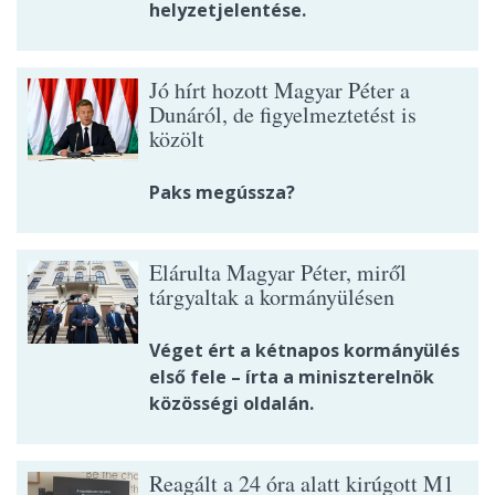
helyzetjelentése.
Jó hírt hozott Magyar Péter a
Dunáról, de figyelmeztetést is
közölt
Paks megússza?
Elárulta Magyar Péter, miről
tárgyaltak a kormányülésen
Véget ért a kétnapos kormányülés
első fele – írta a miniszterelnök
közösségi oldalán.
Reagált a 24 óra alatt kirúgott M1