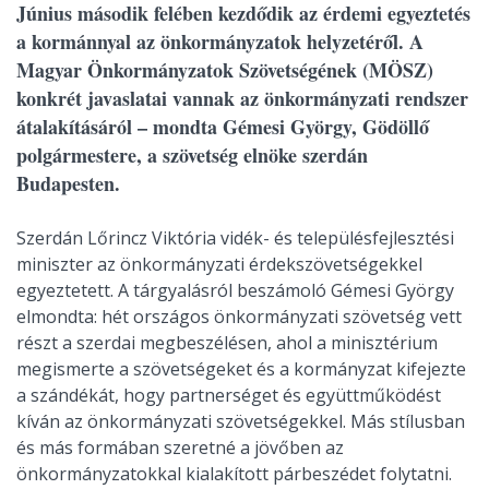
Június második felében kezdődik az érdemi egyeztetés
a kormánnyal az önkormányzatok helyzetéről. A
Magyar Önkormányzatok Szövetségének (MÖSZ)
konkrét javaslatai vannak az önkormányzati rendszer
átalakításáról – mondta Gémesi György, Gödöllő
polgármestere, a szövetség elnöke szerdán
Budapesten.
Szerdán Lőrincz Viktória vidék- és településfejlesztési
miniszter az önkormányzati érdekszövetségekkel
egyeztetett. A tárgyalásról beszámoló Gémesi György
elmondta: hét országos önkormányzati szövetség vett
részt a szerdai megbeszélésen, ahol a minisztérium
megismerte a szövetségeket és a kormányzat kifejezte
a szándékát, hogy partnerséget és együttműködést
kíván az önkormányzati szövetségekkel. Más stílusban
és más formában szeretné a jövőben az
önkormányzatokkal kialakított párbeszédet folytatni.