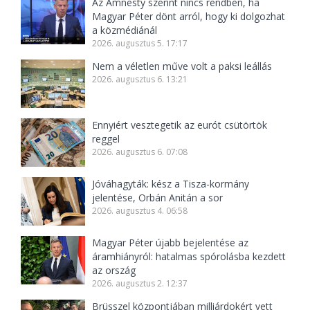
Az Amnesty szerint nincs rendben, ha
Magyar Péter dönt arról, hogy ki dolgozhat
a közmédiánál
2026. augusztus 5. 17:17
Nem a véletlen műve volt a paksi leállás
2026. augusztus 6. 13:21
Ennyiért vesztegetik az eurót csütörtök
reggel
2026. augusztus 6. 07:08
Jóváhagyták: kész a Tisza-kormány
jelentése, Orbán Anitán a sor
2026. augusztus 4. 06:58
Magyar Péter újabb bejelentése az
áramhiányról: hatalmas spórolásba kezdett
az ország
2026. augusztus 2. 12:37
Brüsszel központjában milliárdokért vett