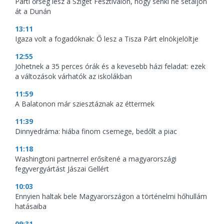
Parti őrség lesz a Sziget Fesztiválon, hogy senki ne sétáljon
át a Dunán
13:11
Igaza volt a fogadóknak: Ő lesz a Tisza Párt elnökjelöltje
12:55
Jöhetnek a 35 perces órák és a kevesebb házi feladat: ezek
a változások várhatók az iskolákban
11:59
A Balatonon már sziesztáznak az éttermek
11:39
Dinnyedráma: hiába finom csemege, bedőlt a piac
11:18
Washingtoni partnerrel erősítené a magyarországi
fegyvergyártást Jászai Gellért
10:03
Ennyien haltak bele Magyarországon a történelmi hőhullám
hatásaiba
09:31