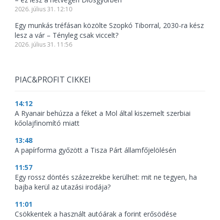
2026. július 31. 12:10
Egy munkás tréfásan közölte Szopkó Tiborral, 2030-ra kész
lesz a vár – Tényleg csak viccelt?
2026. július 31. 11:56
PIAC&PROFIT CIKKEI
14:12
A Ryanair behúzza a féket a Mol által kiszemelt szerbiai
kőolajfinomító miatt
13:48
A papírforma győzött a Tisza Párt államfőjelölésén
11:57
Egy rossz döntés százezrekbe kerülhet: mit ne tegyen, ha
bajba kerül az utazási irodája?
11:01
Csökkentek a használt autóárak a forint erősödése