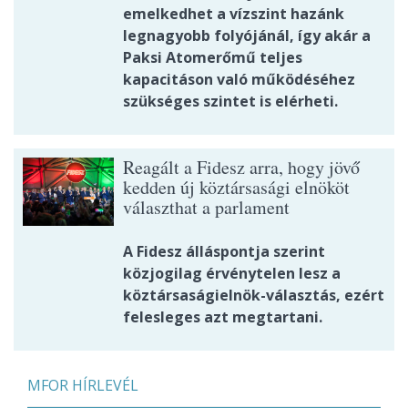
emelkedhet a vízszint hazánk
legnagyobb folyójánál, így akár a
Paksi Atomerőmű teljes
kapacitáson való működéséhez
szükséges szintet is elérheti.
Reagált a Fidesz arra, hogy jövő
kedden új köztársasági elnököt
választhat a parlament
A Fidesz álláspontja szerint
közjogilag érvénytelen lesz a
köztársaságielnök-választás, ezért
felesleges azt megtartani.
MFOR HÍRLEVÉL