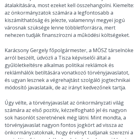
átalakítására, most ezeket kell összehangolni. Kiemelte:
az önkormányzatok számára a legfontosabb a
kiszámíthatóság és jelezte, valamennyi megyei jogú
városnak szüksége lenne többletforrásra, mert
nehezen tudják finanszírozni a működési költségeket.
Karácsony Gergely főpolgármester, a MÖSZ társelnöke
arról beszélt, üdvözli a Tisza képviselői által a
gyűlöletkeltésre alkalmas politikai reklámok és
reklámhálók betiltására vonatkozó törvényjavaslatot,
és ugyan lesznek a végrehajtást szolgáló jogtechnikai
módosító javaslataik, de az irányt kedvezőnek tartja.
Úgy vélte, a törvényjavaslat az önkormányzati világ
számára az első pozitív, kézzelfogható jel és nagyon
sok hasonlót szeretnének még látni. Mint mondta, a
törvényjavaslat nagyon fontos jogkört ad vissza az
önkormányzatoknak, hogy érvényt tudjanak szerezni a