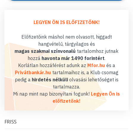
LEGYEN ÖN IS ELŐFIZETŐNK!
Előfizetőink máshol nem olvasott, higgadt
hangvételű, tárgyilagos és
magas szakmai színvonalú
tartalomhoz jutnak
hozzá
havonta már 1490 forintért
.
Korlátlan hozzáférést adunk az
Mfor.hu
és a
Privátbankár.hu
tartalmaihoz is, a Klub csomag
pedig a
hirdetés nélküli
olvasási lehetőséget is
tartalmazza.
Mi nap mint nap bizonyítani fogunk!
Legyen Ön is
előfizetőnk!
FRISS