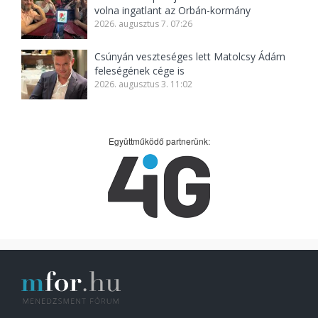
volna ingatlant az Orbán-kormány
2026. augusztus 7. 07:26
Csúnyán veszteséges lett Matolcsy Ádám
feleségének cége is
2026. augusztus 3. 11:02
Együttműködő partnerünk: