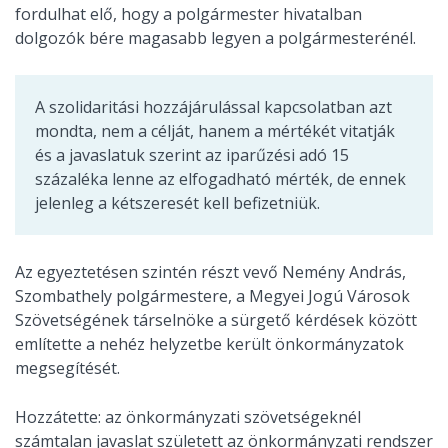
fordulhat elő, hogy a polgármester hivatalban
dolgozók bére magasabb legyen a polgármesterénél.
A szolidaritási hozzájárulással kapcsolatban azt
mondta, nem a célját, hanem a mértékét vitatják
és a javaslatuk szerint az iparűzési adó 15
százaléka lenne az elfogadható mérték, de ennek
jelenleg a kétszeresét kell befizetniük.
Az egyeztetésen szintén részt vevő Nemény András,
Szombathely polgármestere, a Megyei Jogú Városok
Szövetségének társelnöke a sürgető kérdések között
említette a nehéz helyzetbe került önkormányzatok
megsegítését.
Hozzátette: az önkormányzati szövetségeknél
számtalan javaslat született az önkormányzati rendszer