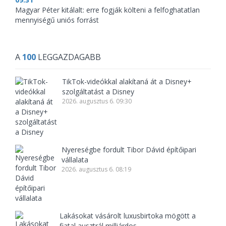
Magyar Péter kitálalt: erre fogják költeni a felfoghatatlan
mennyiségű uniós forrást
A
100
LEGGAZDAGABB
TikTok-videókkal alakítaná át a Disney+
szolgáltatást a Disney
2026. augusztus 6. 09:30
Nyereségbe fordult Tibor Dávid építőipari
vállalata
2026. augusztus 6. 08:19
Lakásokat vásárolt luxusbirtoka mögött a
fiatal ausztrál milliárdos