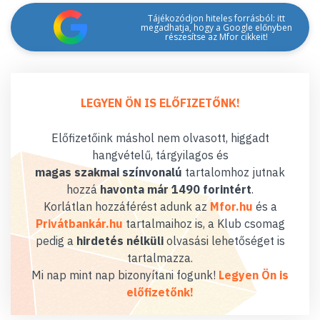
Tájékozódjon hiteles forrásból: itt
megadhatja, hogy a Google előnyben
részesítse az Mfor cikkeit!
LEGYEN ÖN IS ELŐFIZETŐNK!
Előfizetőink máshol nem olvasott, higgadt
hangvételű, tárgyilagos és
magas szakmai színvonalú
tartalomhoz jutnak
hozzá
havonta már 1490 forintért
.
Korlátlan hozzáférést adunk az
Mfor.hu
és a
Privátbankár.hu
tartalmaihoz is, a Klub csomag
pedig a
hirdetés nélküli
olvasási lehetőséget is
tartalmazza.
Mi nap mint nap bizonyítani fogunk!
Legyen Ön is
előfizetőnk!