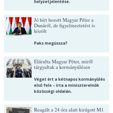
helyzetjelentése.
Jó hírt hozott Magyar Péter a
Dunáról, de figyelmeztetést is
közölt
Paks megússza?
Elárulta Magyar Péter, miről
tárgyaltak a kormányülésen
Véget ért a kétnapos kormányülés
első fele – írta a miniszterelnök
közösségi oldalán.
Reagált a 24 óra alatt kirúgott M1