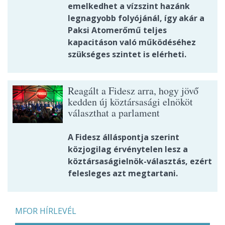
emelkedhet a vízszint hazánk
legnagyobb folyójánál, így akár a
Paksi Atomerőmű teljes
kapacitáson való működéséhez
szükséges szintet is elérheti.
Reagált a Fidesz arra, hogy jövő
kedden új köztársasági elnököt
választhat a parlament
A Fidesz álláspontja szerint
közjogilag érvénytelen lesz a
köztársaságielnök-választás, ezért
felesleges azt megtartani.
MFOR HÍRLEVÉL