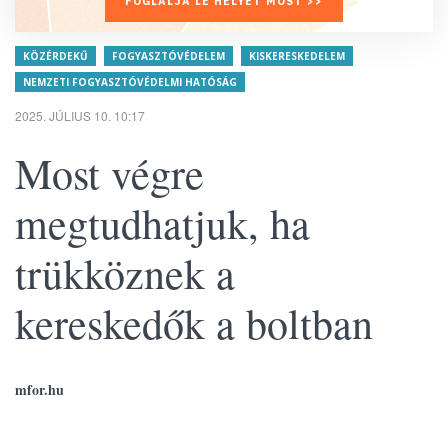
FOGLALJA LE HELYÉT MOST >>
KÖZÉRDEKŰ
FOGYASZTÓVÉDELEM
KISKERESKEDELEM
NEMZETI FOGYASZTÓVÉDELMI HATÓSÁG
2025. JÚLIUS 10. 10:17
Most végre
megtudhatjuk, ha
trükköznek a
kereskedők a boltban
mfor.hu