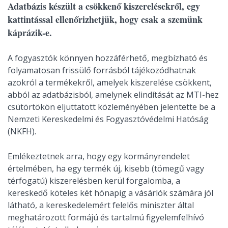
Adatbázis készült a csökkenő kiszerelésekről, egy
kattintással ellenőrizhetjük, hogy csak a szemünk
káprázik-e.
A fogyasztók könnyen hozzáférhető, megbízható és
folyamatosan frissülő forrásból tájékozódhatnak
azokról a termékekről, amelyek kiszerelése csökkent,
abból az adatbázisból, amelynek elindítását az MTI-hez
csütörtökön eljuttatott közleményében jelentette be a
Nemzeti Kereskedelmi és Fogyasztóvédelmi Hatóság
(NKFH).
Emlékeztetnek arra, hogy egy kormányrendelet
értelmében, ha egy termék új, kisebb (tömegű vagy
térfogatú) kiszerelésben kerül forgalomba, a
kereskedő köteles két hónapig a vásárlók számára jól
látható, a kereskedelemért felelős miniszter által
meghatározott formájú és tartalmú figyelemfelhívó