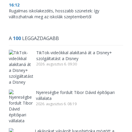
16:12
Rugalmas iskolakezdés, hosszabb szünetek: így
változhatnak meg az iskolák szeptembertől
A
100
LEGGAZDAGABB
TikTok-videókkal alakítaná át a Disney+
szolgáltatást a Disney
2026. augusztus 6. 09:30
Nyereségbe fordult Tibor Dávid építőipari
vállalata
2026. augusztus 6. 08:19
Lakásokat vásárolt luxusbirtoka mögött a