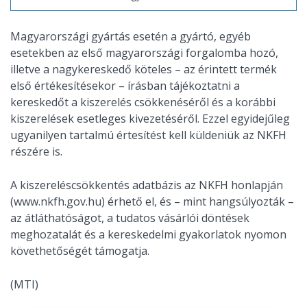
Magyarországi gyártás esetén a gyártó, egyéb
esetekben az első magyarországi forgalomba hozó,
illetve a nagykereskedő köteles – az érintett termék
első értékesítésekor – írásban tájékoztatni a
kereskedőt a kiszerelés csökkenéséről és a korábbi
kiszerelések esetleges kivezetéséről. Ezzel egyidejűleg
ugyanilyen tartalmú értesítést kell küldeniük az NKFH
részére is.
A kiszereléscsökkentés adatbázis az NKFH honlapján
(www.nkfh.gov.hu) érhető el, és – mint hangsúlyozták –
az átláthatóságot, a tudatos vásárlói döntések
meghozatalát és a kereskedelmi gyakorlatok nyomon
követhetőségét támogatja.
(MTI)