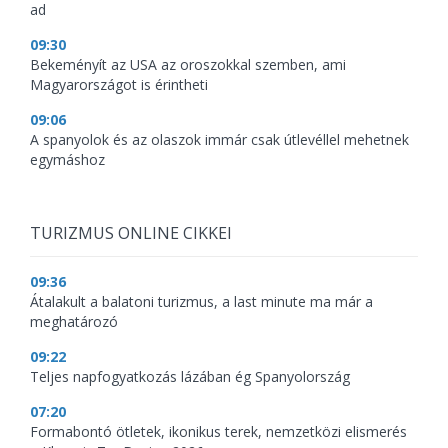
ad
09:30
Bekeményít az USA az oroszokkal szemben, ami
Magyarországot is érintheti
09:06
A spanyolok és az olaszok immár csak útlevéllel mehetnek
egymáshoz
TURIZMUS ONLINE CIKKEI
09:36
Átalakult a balatoni turizmus, a last minute ma már a
meghatározó
09:22
Teljes napfogyatkozás lázában ég Spanyolország
07:20
Formabontó ötletek, ikonikus terek, nemzetközi elismerés