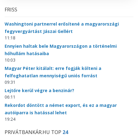
FRISS
Washingtoni partnerrel erősítené a magyarországi
fegyvergyártást Jászai Gellért
11:18
Ennyien haltak bele Magyarországon a történelmi
hőhullám hatásaiba
10:03
Magyar Péter kitálalt: erre fogják költeni a
felfoghatatlan mennyiségű uniós forrást
09:31
Lejtőre kerül végre a benzinár?
06:11
Rekordot döntött a német export, és ez a magyar
autóiparra is hatással lehet
19:24
PRIVÁTBANKÁR.HU TOP
24