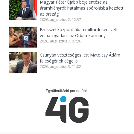
Magyar Péter újabb bejelentése az
áramhiányról: hatalmas spórolásba kezdett
az ország
2026. augusztus 2. 12:37
Brüsszel központjában milliárdokért vett
volna ingatlant az Orbán-kormány
2026. augusztus 7. 07:26
Csúnyán veszteséges lett Matolcsy Ádám
feleségének cége is
2026. augusztus 3. 11:02
Együttműködő partnerünk: