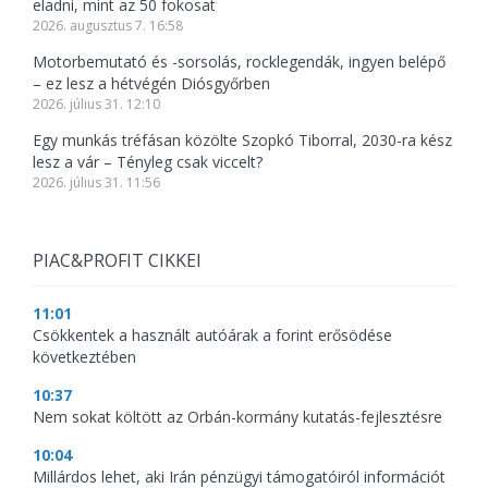
eladni, mint az 50 fokosat
2026. augusztus 7. 16:58
Motorbemutató és -sorsolás, rocklegendák, ingyen belépő
– ez lesz a hétvégén Diósgyőrben
2026. július 31. 12:10
Egy munkás tréfásan közölte Szopkó Tiborral, 2030-ra kész
lesz a vár – Tényleg csak viccelt?
2026. július 31. 11:56
PIAC&PROFIT CIKKEI
11:01
Csökkentek a használt autóárak a forint erősödése
következtében
10:37
Nem sokat költött az Orbán-kormány kutatás-fejlesztésre
10:04
Millárdos lehet, aki Irán pénzügyi támogatóiról információt