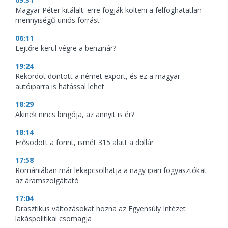
Magyar Péter kitálalt: erre fogják költeni a felfoghatatlan
mennyiségű uniós forrást
06:11
Lejtőre kerül végre a benzinár?
19:24
Rekordot döntött a német export, és ez a magyar
autóiparra is hatással lehet
18:29
Akinek nincs bingója, az annyit is ér?
18:14
Erősödött a forint, ismét 315 alatt a dollár
17:58
Romániában már lekapcsolhatja a nagy ipari fogyasztókat
az áramszolgáltató
17:04
Drasztikus változásokat hozna az Egyensúly Intézet
lakáspolitikai csomagja