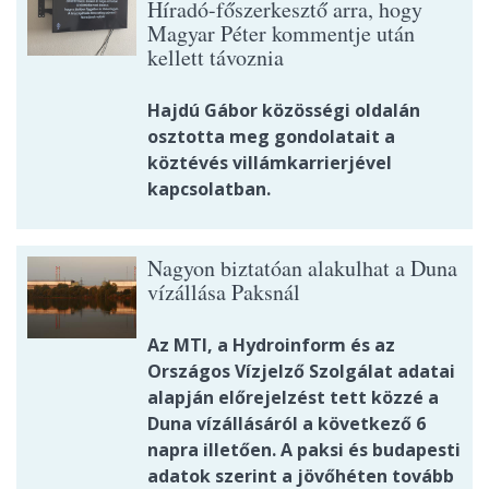
Híradó-főszerkesztő arra, hogy
Magyar Péter kommentje után
kellett távoznia
Hajdú Gábor közösségi oldalán
osztotta meg gondolatait a
köztévés villámkarrierjével
kapcsolatban.
Nagyon biztatóan alakulhat a Duna
vízállása Paksnál
Az MTI, a Hydroinform és az
Országos Vízjelző Szolgálat adatai
alapján előrejelzést tett közzé a
Duna vízállásáról a következő 6
napra illetően. A paksi és budapesti
adatok szerint a jövőhéten tovább