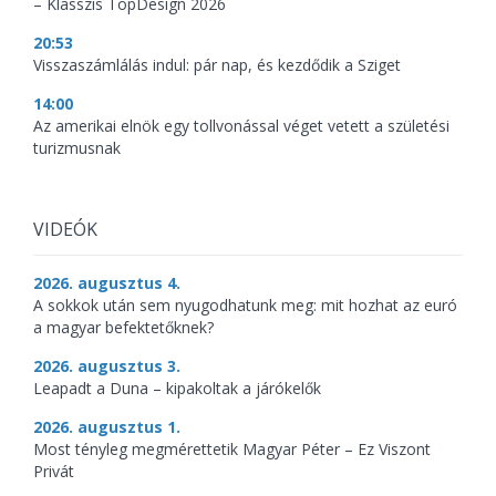
– Klasszis TopDesign 2026
20:53
Visszaszámlálás indul: pár nap, és kezdődik a Sziget
14:00
Az amerikai elnök egy tollvonással véget vetett a születési
turizmusnak
VIDEÓK
2026. augusztus 4.
A sokkok után sem nyugodhatunk meg: mit hozhat az euró
a magyar befektetőknek?
2026. augusztus 3.
Leapadt a Duna – kipakoltak a járókelők
2026. augusztus 1.
Most tényleg megmérettetik Magyar Péter – Ez Viszont
Privát