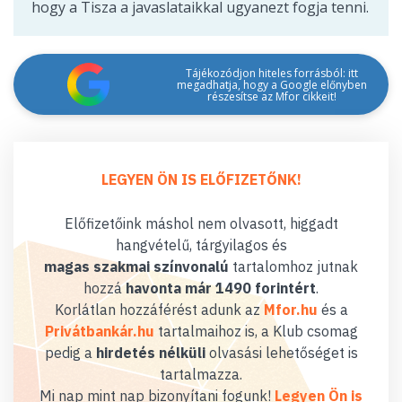
hogy a Tisza a javaslataikkal ugyanezt fogja tenni.
Tájékozódjon hiteles forrásból: itt
megadhatja, hogy a Google előnyben
részesítse az Mfor cikkeit!
LEGYEN ÖN IS ELŐFIZETŐNK!
Előfizetőink máshol nem olvasott, higgadt
hangvételű, tárgyilagos és
magas szakmai színvonalú
tartalomhoz jutnak
hozzá
havonta már 1490 forintért
.
Korlátlan hozzáférést adunk az
Mfor.hu
és a
Privátbankár.hu
tartalmaihoz is, a Klub csomag
pedig a
hirdetés nélküli
olvasási lehetőséget is
tartalmazza.
Mi nap mint nap bizonyítani fogunk!
Legyen Ön is