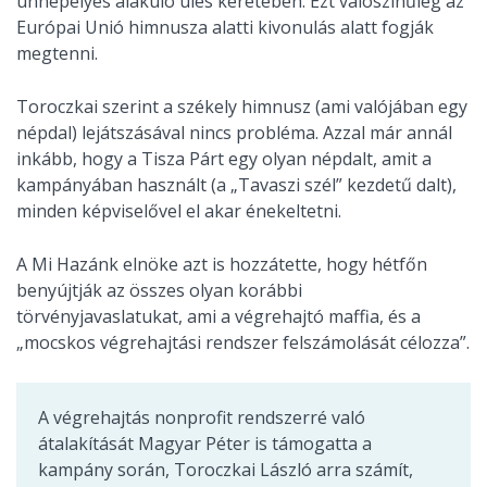
ünnepélyes alakuló ülés keretében. Ezt valószínűleg az
Európai Unió himnusza alatti kivonulás alatt fogják
megtenni.
Toroczkai szerint a székely himnusz (ami valójában egy
népdal) lejátszásával nincs probléma. Azzal már annál
inkább, hogy a Tisza Párt egy olyan népdalt, amit a
kampányában használt (a „Tavaszi szél” kezdetű dalt),
minden képviselővel el akar énekeltetni.
A Mi Hazánk elnöke azt is hozzátette, hogy hétfőn
benyújtják az összes olyan korábbi
törvényjavaslatukat, ami a végrehajtó maffia, és a
„mocskos végrehajtási rendszer felszámolását célozza”.
A végrehajtás nonprofit rendszerré való
átalakítását Magyar Péter is támogatta a
kampány során, Toroczkai László arra számít,