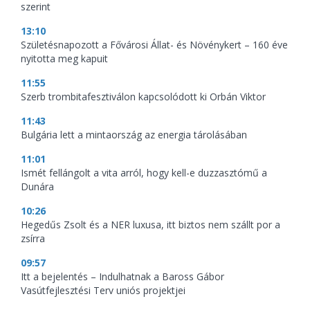
szerint
13:10
Születésnapozott a Fővárosi Állat- és Növénykert – 160 éve
nyitotta meg kapuit
11:55
Szerb trombitafesztiválon kapcsolódott ki Orbán Viktor
11:43
Bulgária lett a mintaország az energia tárolásában
11:01
Ismét fellángolt a vita arról, hogy kell-e duzzasztómű a
Dunára
10:26
Hegedűs Zsolt és a NER luxusa, itt biztos nem szállt por a
zsírra
09:57
Itt a bejelentés – Indulhatnak a Baross Gábor
Vasútfejlesztési Terv uniós projektjei