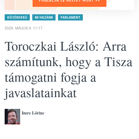
FOGLALJA LE HELYÉT MOST >>
KÖZÉRDEKŰ
MI HAZÁNK
PARLAMENT
2026. MÁJUS 9. 11:17
Toroczkai László: Arra
számítunk, hogy a Tisza
támogatni fogja a
javaslatainkat
Imre Lőrinc