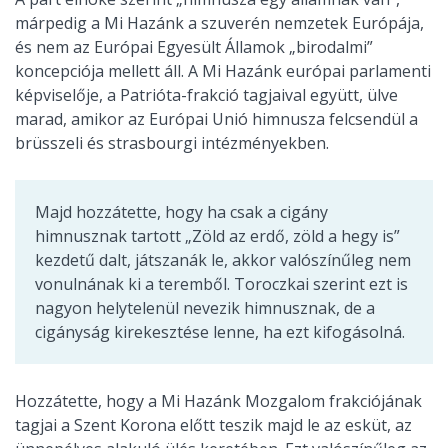
márpedig a Mi Hazánk a szuverén nemzetek Európája,
és nem az Európai Egyesült Államok „birodalmi”
koncepciója mellett áll. A Mi Hazánk európai parlamenti
képviselője, a Patrióta-frakció tagjaival együtt, ülve
marad, amikor az Európai Unió himnusza felcsendül a
brüsszeli és strasbourgi intézményekben.
Majd hozzátette, hogy ha csak a cigány
himnusznak tartott „Zöld az erdő, zöld a hegy is”
kezdetű dalt, játszanák le, akkor valószínűleg nem
vonulnának ki a teremből. Toroczkai szerint ezt is
nagyon helytelenül nevezik himnusznak, de a
cigányság kirekesztése lenne, ha ezt kifogásolná.
Hozzátette, hogy a Mi Hazánk Mozgalom frakciójának
tagjai a Szent Korona előtt teszik majd le az esküt, az