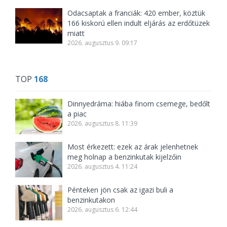
Odacsaptak a franciák: 420 ember, köztük
166 kiskorú ellen indult eljárás az erdőtüzek
miatt
2026. augusztus 9. 09:17
TOP
168
Dinnyedráma: hiába finom csemege, bedőlt
a piac
2026. augusztus 8. 11:39
Most érkezett: ezek az árak jelenhetnek
meg holnap a benzinkutak kijelzőin
2026. augusztus 4. 11:24
Pénteken jön csak az igazi buli a
benzinkutakon
2026. augusztus 6. 12:44