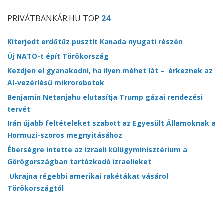
PRIVÁTBANKÁR.HU TOP
24
Kiterjedt erdőtűz pusztít Kanada nyugati részén
Új NATO-t épít Törökország
Kezdjen el gyanakodni, ha ilyen méhet lát – érkeznek az
AI-vezérlésű mikrorobotok
Benjamin Netanjahu elutasítja Trump gázai rendezési
tervét
Irán újabb feltételeket szabott az Egyesült Államoknak a
Hormuzi-szoros megnyitásához
Éberségre intette az izraeli külügyminisztérium a
Görögországban tartózkodó izraelieket
Ukrajna régebbi amerikai rakétákat vásárol
Törökországtól