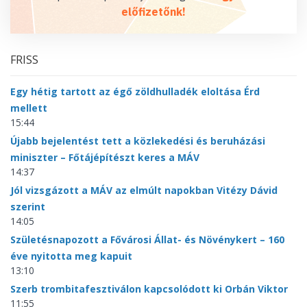
előfizetőnk!
FRISS
Egy hétig tartott az égő zöldhulladék eloltása Érd
mellett
15:44
Újabb bejelentést tett a közlekedési és beruházási
miniszter – Főtájépítészt keres a MÁV
14:37
Jól vizsgázott a MÁV az elmúlt napokban Vitézy Dávid
szerint
14:05
Születésnapozott a Fővárosi Állat- és Növénykert – 160
éve nyitotta meg kapuit
13:10
Szerb trombitafesztiválon kapcsolódott ki Orbán Viktor
11:55