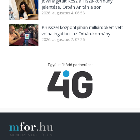
Jóváhagyták: kész a Tisza-kormány
jelentése, Orbán Anitán a sor
2026. augusztus 4. 06:58
Brüsszel központjában milliárdokért vett
volna ingatlant az Orbán-kormány
2026. augusztus 7. 07:26
Együttműködő partnerünk: