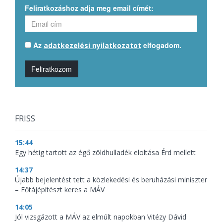
Feliratkozáshoz adja meg email címét:
Az
elfogadom.
adatkezelési nyilatkozatot
Feliratkozom
FRISS
15:44
Egy hétig tartott az égő zöldhulladék eloltása Érd mellett
14:37
Újabb bejelentést tett a közlekedési és beruházási miniszter
– Főtájépítészt keres a MÁV
14:05
Jól vizsgázott a MÁV az elmúlt napokban Vitézy Dávid