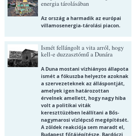
energia tárolásában
Az ország a harmadik az európai
villamosenergia-tárolási piacon.
Ismét fellángolt a vita arról, hogy
kell-e duzzasztómű a Dunára
A Duna mostani vízhiányos állapota
ismét a fókuszba helyezte azoknak
a szervezeteknek az álláspontját,
amelyek igen határozottan
érvelnek amellett, hogy nagy hiba
volt a politikai viták
kereszttüzében leállítani a Bős-
nagymarosi vízlépcső megépítését.
A zöldek reakciója sem maradt el,
Budapest főtájépítésze, Bardóczi