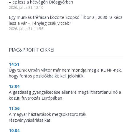
– ez lesz a hétvégén Diósgyőrben
2026. július 31. 12:10
Egy munkás tréfásan közölte Szopkó Tiborral, 2030-ra kész
lesz a vár – Tényleg csak viccelt?
2026. július 31. 11:56
PIAC&PROFIT CIKKEI
14:51
Úgy tűnik Orbán Viktor már nem mondja meg a KDNP-nek,
hogy fontos pozíciókba kit kell jelölniük
13:04
A gazdaság gyengélkedése ellenére megállíthatatlanul nő a
közúti fuvarozás Európában
11:56
A magyar háztartások megsokszorozták
részvényvásárlásaikat
10:04