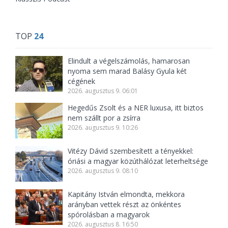
TOP
24
Elindult a végelszámolás, hamarosan
nyoma sem marad Balásy Gyula két
cégének
2026. augusztus 9. 06:01
Hegedűs Zsolt és a NER luxusa, itt biztos
nem szállt por a zsírra
2026. augusztus 9. 10:26
Vitézy Dávid szembesített a tényekkel:
óriási a magyar közúthálózat leterheltsége
2026. augusztus 9. 08:10
Kapitány István elmondta, mekkora
arányban vettek részt az önkéntes
spórolásban a magyarok
2026. augusztus 8. 16:50