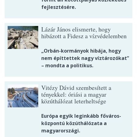
fejlesztésére.
Lázár János elismerte, hogy
hibázott a Fidesz a vízvédelemben
„Orbán-kormányok hibája, hogy
nem építtettek nagy víztározókat”
– mondta a politikus.
Vitézy Dávid szembesített a
tényekkel: óriási a magyar
közúthálózat leterheltsége
Európa egyik leginkább főváros-
központú közúthálózata a
magyarországi.