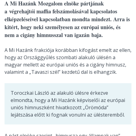
A Mi Hazánk Mozgalom elnöke pártjának
a végrehajtói maffia felszámolásával kapcsolatos
elképzeléseivel kapcsolatban mondta mindezt. Arra is
kitért, hogy neki személyesen az európai uniós, és
nem a cigány himnusszal van igazán baja.
A Mi Hazánk frakciója korábban kifogást emelt az ellen,
hogy az Országgyűlés szombati alakuló ülésén a
magyar mellett az európai uniós és a cigány himnusz,
valamint a „Tavaszi szél” kezdetű dal is elhangzik.
Toroczkai László az alakuló ülésre érkezve
elmondta, hogy a Mi Hazánk képviselői az európai
uniós himnuszként hivatkozott „Örömóda”
lejátszása előtt ki fognak vonulni az ülésteremből.
A párt elnöke szerint „himnusza egy államnak van”,