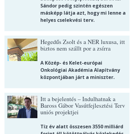
Sándor pedig szintén egészen
másképp látja azt, hogy mi lenne a
helyes cselekvési terv.
Hegedűs Zsolt és a NER luxusa, itt
biztos nem szállt por a zsírra
A Közép- és Kelet-európai
Onkológiai Akadémia Alapítvány
központjában járt a miniszter.
Itt a bejelentés – Indulhatnak a
Baross Gábor Vasútfejlesztési Terv
uniós projektjei
Tíz év alatt összesen 3550 milliárd
forint áll kötöttpályás közlekedés