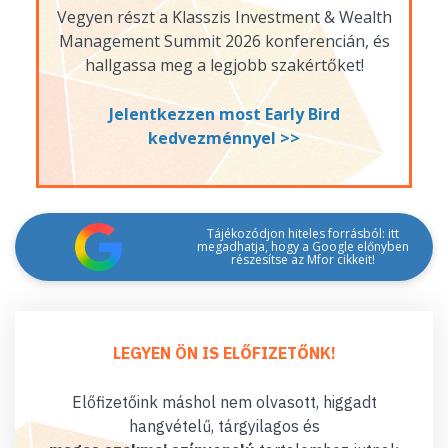
Vegyen részt a Klasszis Investment & Wealth
Management Summit 2026 konferencián, és
hallgassa meg a legjobb szakértőket!
Jelentkezzen most Early Bird
kedvezménnyel >>
Tájékozódjon hiteles forrásból: itt
megadhatja, hogy a Google előnyben
részesítse az Mfor cikkeit!
LEGYEN ÖN IS ELŐFIZETŐNK!
Előfizetőink máshol nem olvasott, higgadt
hangvételű, tárgyilagos és