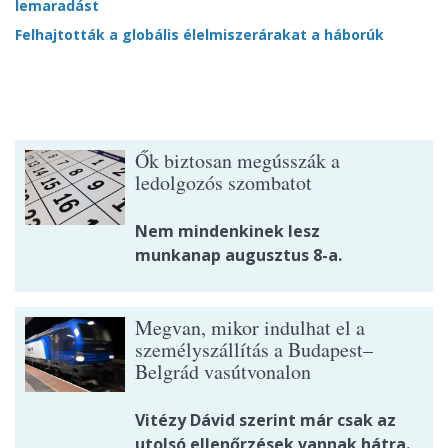
lemaradást
Felhajtották a globális élelmiszerárakat a háborúk
Ők biztosan megússzák a
ledolgozós szombatot
Nem mindenkinek lesz
munkanap augusztus 8-a.
Megvan, mikor indulhat el a
személyszállítás a Budapest–
Belgrád vasútvonalon
Vitézy Dávid szerint már csak az
utolsó ellenőrzések vannak hátra.