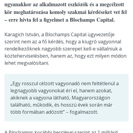
ugyanakkor az alkalmazott eszközök és a megcélzott
kör meghatározása komoly szakmai kérdéseket vet fel
– erre hívta fel a figyelmet a Blochamps Capital.
Karagich István, a Blochamps Capital ügyvezetője
szerint nem az a fő kérdés, hogy a kiugró vagyonnal
rendelkezőknek nagyobb szerepet kell-e vállalniuk a
közteherviselésben, hanem az, hogy ezt milyen módon
lehet megvalósítani.
„Egy rosszul célzott vagyonadó nem feltétlenül a
legnagyobb vagyonokat éri el, hanem azokat,
akiknek a vagyona látható, Magyarországon
található, működik, és hosszú évek során már
több formában adózott” – fogalmazott.
A Blochamps korábbi becslései szerint az 1 milliárd