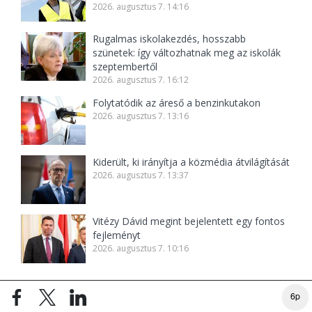
2026. augusztus 7. 14:16
Rugalmas iskolakezdés, hosszabb
szünetek: így változhatnak meg az iskolák
szeptembertől
2026. augusztus 7. 16:12
Folytatódik az áreső a benzinkutakon
2026. augusztus 7. 13:16
Kiderült, ki irányítja a közmédia átvilágítását
2026. augusztus 7. 13:37
Vitézy Dávid megint bejelentett egy fontos
fejleményt
2026. augusztus 7. 10:16
6p
TOP
168