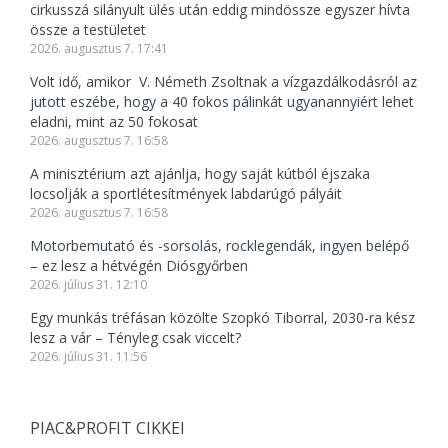
cirkusszá silányult ülés után eddig mindössze egyszer hívta
össze a testületet
2026. augusztus 7. 17:41
Volt idő, amikor V. Németh Zsoltnak a vízgazdálkodásról az
jutott eszébe, hogy a 40 fokos pálinkát ugyanannyiért lehet
eladni, mint az 50 fokosat
2026. augusztus 7. 16:58
A minisztérium azt ajánlja, hogy saját kútból éjszaka
locsolják a sportlétesítmények labdarúgó pályáit
2026. augusztus 7. 16:58
Motorbemutató és -sorsolás, rocklegendák, ingyen belépő
– ez lesz a hétvégén Diósgyőrben
2026. július 31. 12:10
Egy munkás tréfásan közölte Szopkó Tiborral, 2030-ra kész
lesz a vár – Tényleg csak viccelt?
2026. július 31. 11:56
PIAC&PROFIT CIKKEI