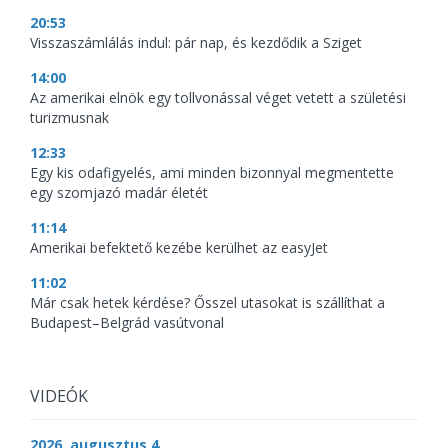
20:53
Visszaszámlálás indul: pár nap, és kezdődik a Sziget
14:00
Az amerikai elnök egy tollvonással véget vetett a születési
turizmusnak
12:33
Egy kis odafigyelés, ami minden bizonnyal megmentette
egy szomjazó madár életét
11:14
Amerikai befektető kezébe kerülhet az easyJet
11:02
Már csak hetek kérdése? Ősszel utasokat is szállíthat a
Budapest–Belgrád vasútvonal
VIDEÓK
2026. augusztus 4.