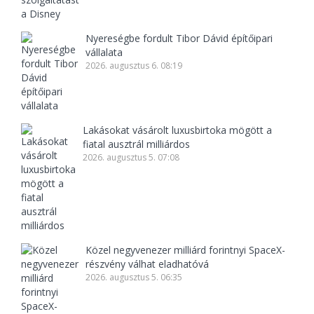
Nyereségbe fordult Tibor Dávid építőipari
vállalata
2026. augusztus 6. 08:19
Lakásokat vásárolt luxusbirtoka mögött a
fiatal ausztrál milliárdos
2026. augusztus 5. 07:08
Közel negyvenezer milliárd forintnyi SpaceX-
részvény válhat eladhatóvá
2026. augusztus 5. 06:35