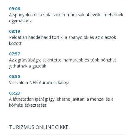
09:06
A spanyolok és az olaszok immár csak útlevéllel mehetnek
egymáshoz
08:19
Példátlan haddelhadd tört ki a spanyolok és az olaszok
között
07:57
Az agrárválságra tekintettel hamarabb és több pénzhet
juthatnak a gazdák
06:50
Visszalő a NER Auróra cirkálója
05:23
A láthatatlan iparág: így lehetne javítani a menzai és a
kórházi étkeztetést
TURIZMUS ONLINE CIKKEI