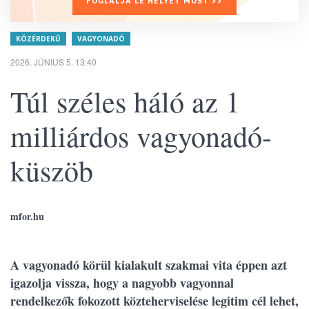
FOGLALJA LE HELYÉT MOST >>
KÖZÉRDEKŰ
VAGYONADÓ
2026. JÚNIUS 5. 13:40
Túl széles háló az 1
milliárdos vagyonadó-
küszöb
mfor.hu
A vagyonadó körül kialakult szakmai vita éppen azt
igazolja vissza, hogy a nagyobb vagyonnal
rendelkezők fokozott közteherviselése legitim cél lehet,