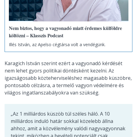
Nem biztos, hogy a vagyonadó miatt érdemes külföldre
költözni – Klasszis Podcast
Illés István, az Apelso cégtársa volt a vendégünk.
Karagich István szerint ezért a vagyonadó kérdését
nem lehet gyors politikai döntésként kezelni. Az
igazságosabb közteherviseléshez magasabb küszöbre,
pontosabb célzásra, a termelő vagyon védelmére és
világos ingatlanszabályokra van szükség.
„Az 1 milliárdos küszöb túl széles háló. A 10
milliárdos induló határ sokkal közelebb állna
ahhoz, amit a közvélemény valódi nagyvagyonnak
tekint, miközben a bevételi potenciált csak