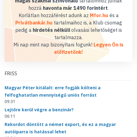
magas szakmai színvonalú
tartalomhoz jutnak
hozzá
havonta már 1490 forintért
.
Korlátlan hozzáférést adunk az
Mfor.hu
és a
Privátbankár.hu
tartalmaihoz is, a Klub csomag
pedig a
hirdetés nélküli
olvasási lehetőséget is
tartalmazza.
Mi nap mint nap bizonyítani fogunk!
Legyen Ön is
előfizetőnk!
FRISS
Magyar Péter kitálalt: erre fogják költeni a
felfoghatatlan mennyiségű uniós forrást
09:31
Lejtőre kerül végre a benzinár?
06:11
Rekordot döntött a német export, és ez a magyar
autóiparra is hatással lehet