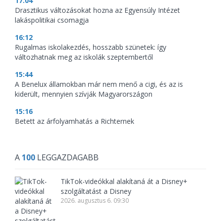
17:04
Drasztikus változásokat hozna az Egyensúly Intézet
lakáspolitikai csomagja
16:12
Rugalmas iskolakezdés, hosszabb szünetek: így
változhatnak meg az iskolák szeptembertől
15:44
A Benelux államokban már nem menő a cigi, és az is
kiderült, mennyien szívják Magyarországon
15:16
Betett az árfolyamhatás a Richternek
A
100
LEGGAZDAGABB
TikTok-videókkal alakítaná át a Disney+
szolgáltatást a Disney
2026. augusztus 6. 09:30