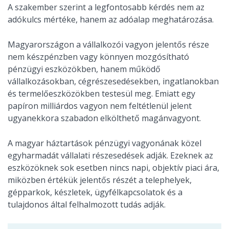
A szakember szerint a legfontosabb kérdés nem az
adókulcs mértéke, hanem az adóalap meghatározása.
Magyarországon a vállalkozói vagyon jelentős része
nem készpénzben vagy könnyen mozgósítható
pénzügyi eszközökben, hanem működő
vállalkozásokban, cégrészesedésekben, ingatlanokban
és termelőeszközökben testesül meg. Emiatt egy
papíron milliárdos vagyon nem feltétlenül jelent
ugyanekkora szabadon elkölthető magánvagyont.
A magyar háztartások pénzügyi vagyonának közel
egyharmadát vállalati részesedések adják. Ezeknek az
eszközöknek sok esetben nincs napi, objektív piaci ára,
miközben értékük jelentős részét a telephelyek,
gépparkok, készletek, ügyfélkapcsolatok és a
tulajdonos által felhalmozott tudás adják.