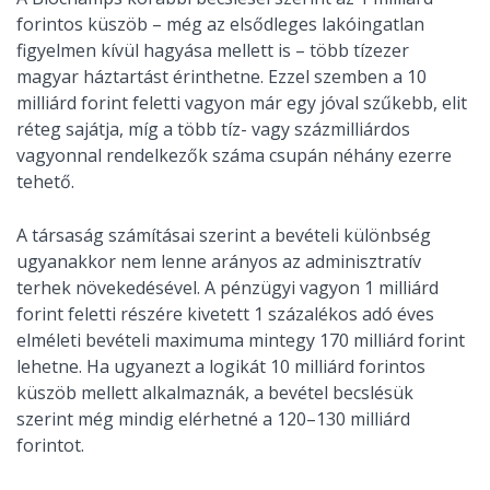
forintos küszöb – még az elsődleges lakóingatlan
figyelmen kívül hagyása mellett is – több tízezer
magyar háztartást érinthetne. Ezzel szemben a 10
milliárd forint feletti vagyon már egy jóval szűkebb, elit
réteg sajátja, míg a több tíz- vagy százmilliárdos
vagyonnal rendelkezők száma csupán néhány ezerre
tehető.
A társaság számításai szerint a bevételi különbség
ugyanakkor nem lenne arányos az adminisztratív
terhek növekedésével. A pénzügyi vagyon 1 milliárd
forint feletti részére kivetett 1 százalékos adó éves
elméleti bevételi maximuma mintegy 170 milliárd forint
lehetne. Ha ugyanezt a logikát 10 milliárd forintos
küszöb mellett alkalmaznák, a bevétel becslésük
szerint még mindig elérhetné a 120–130 milliárd
forintot.