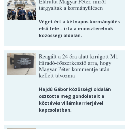
Elárulta Magyar Péter, miről
tárgyaltak a kormányülésen
Véget ért a kétnapos kormányülés
első fele – írta a miniszterelnök
közösségi oldalán.
Reagált a 24 óra alatt kirúgott M1
Híradó-főszerkesztő arra, hogy
Magyar Péter kommentje után
kellett távoznia
Hajdú Gábor közösségi oldalán
osztotta meg gondolatait a
köztévés villámkarrierjével
kapcsolatban.