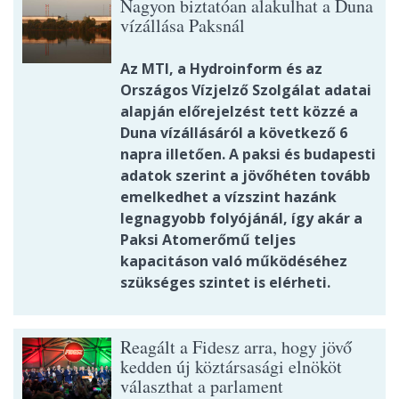
Nagyon biztatóan alakulhat a Duna
vízállása Paksnál
Az MTI, a Hydroinform és az
Országos Vízjelző Szolgálat adatai
alapján előrejelzést tett közzé a
Duna vízállásáról a következő 6
napra illetően. A paksi és budapesti
adatok szerint a jövőhéten tovább
emelkedhet a vízszint hazánk
legnagyobb folyójánál, így akár a
Paksi Atomerőmű teljes
kapacitáson való működéséhez
szükséges szintet is elérheti.
Reagált a Fidesz arra, hogy jövő
kedden új köztársasági elnököt
választhat a parlament