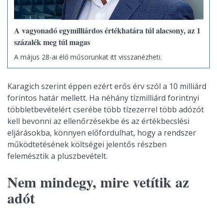
A vagyonadó egymilliárdos értékhatára túl alacsony, az 1
százalék meg túl magas
A május 28-ai élő műsorunkat itt visszanézheti.
Karagich szerint éppen ezért erős érv szól a 10 milliárd
forintos határ mellett. Ha néhány tízmilliárd forintnyi
többletbevételért cserébe több tízezerrel több adózót
kell bevonni az ellenőrzésekbe és az értékbecslési
eljárásokba, könnyen előfordulhat, hogy a rendszer
működtetésének költségei jelentős részben
felemésztik a pluszbevételt.
Nem mindegy, mire vetítik az
adót