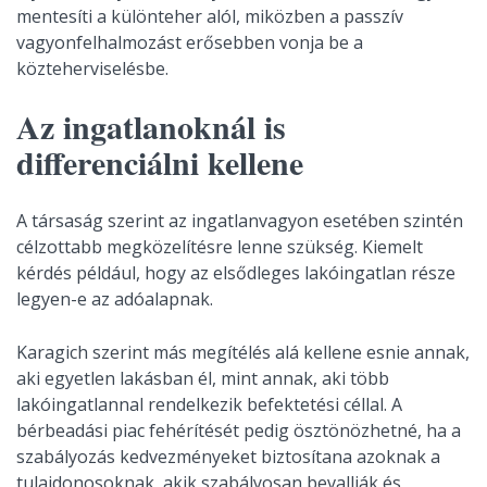
mentesíti a különteher alól, miközben a passzív
vagyonfelhalmozást erősebben vonja be a
közteherviselésbe.
Az ingatlanoknál is
differenciálni kellene
A társaság szerint az ingatlanvagyon esetében szintén
célzottabb megközelítésre lenne szükség. Kiemelt
kérdés például, hogy az elsődleges lakóingatlan része
legyen-e az adóalapnak.
Karagich szerint más megítélés alá kellene esnie annak,
aki egyetlen lakásban él, mint annak, aki több
lakóingatlannal rendelkezik befektetési céllal. A
bérbeadási piac fehérítését pedig ösztönözhetné, ha a
szabályozás kedvezményeket biztosítana azoknak a
tulajdonosoknak, akik szabályosan bevallják és