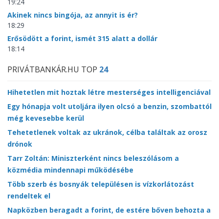
19:24
Akinek nincs bingója, az annyit is ér?
18:29
Erősödött a forint, ismét 315 alatt a dollár
18:14
PRIVÁTBANKÁR.HU TOP
24
Hihetetlen mit hoztak létre mesterséges intelligenciával
Egy hónapja volt utoljára ilyen olcsó a benzin, szombattól
még kevesebbe kerül
Tehetetlenek voltak az ukránok, célba találtak az orosz
drónok
Tarr Zoltán: Miniszterként nincs beleszólásom a
közmédia mindennapi működésébe
Több szerb és bosnyák településen is vízkorlátozást
rendeltek el
Napközben beragadt a forint, de estére bőven behozta a