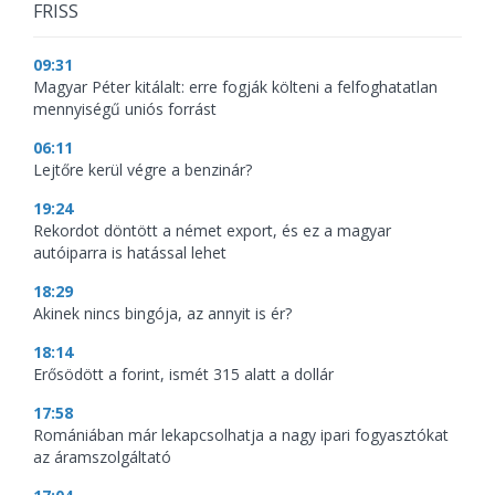
FRISS
09:31
Magyar Péter kitálalt: erre fogják költeni a felfoghatatlan
mennyiségű uniós forrást
06:11
Lejtőre kerül végre a benzinár?
19:24
Rekordot döntött a német export, és ez a magyar
autóiparra is hatással lehet
18:29
Akinek nincs bingója, az annyit is ér?
18:14
Erősödött a forint, ismét 315 alatt a dollár
17:58
Romániában már lekapcsolhatja a nagy ipari fogyasztókat
az áramszolgáltató