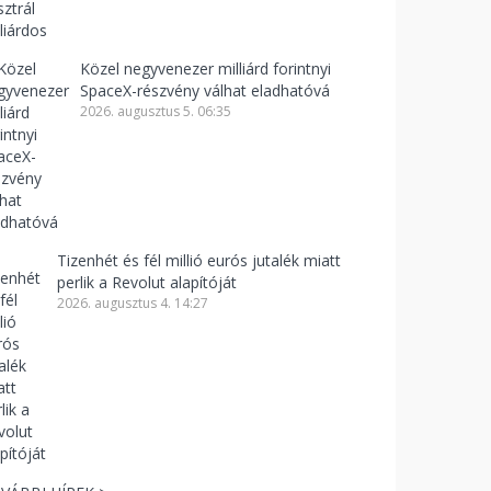
Közel negyvenezer milliárd forintnyi
SpaceX-részvény válhat eladhatóvá
2026. augusztus 5. 06:35
Tizenhét és fél millió eurós jutalék miatt
perlik a Revolut alapítóját
2026. augusztus 4. 14:27