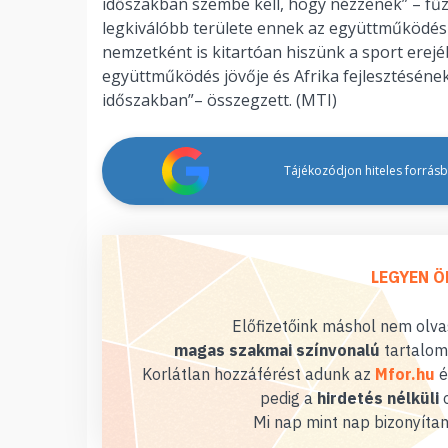
időszakban szembe kell, hogy nézzenek” – fűzt
legkiválóbb területe ennek az együttműködés
nemzetként is kitartóan hiszünk a sport erej
együttműködés jövője és Afrika fejlesztésének
időszakban”– összegzett. (MTI)
Tájékozódjon hiteles forrásbó
LEGYEN Ö
Előfizetőink máshol nem olvas
magas szakmai színvonalú
tartalom
Korlátlan hozzáférést adunk az
Mfor.hu
é
pedig a
hirdetés nélküli
o
Mi nap mint nap bizonyítan