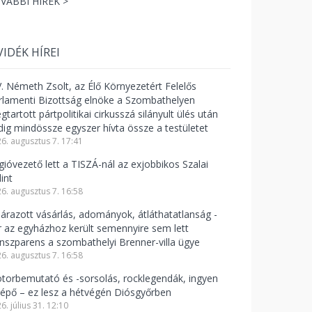
VÁBBI HÍREK >
VIDÉK HÍREI
V. Németh Zsolt, az Élő Környezetért Felelős
rlamenti Bizottság elnöke a Szombathelyen
tartott pártpolitikai cirkusszá silányult ülés után
dig mindössze egyszer hívta össze a testületet
6. augusztus 7. 17:41
gióvezető lett a TISZÁ-nál az exjobbikos Szalai
int
6. augusztus 7. 16:58
lárazott vásárlás, adományok, átláthatatlanság -
r az egyházhoz került semennyire sem lett
anszparens a szombathelyi Brenner-villa ügye
6. augusztus 7. 16:58
torbemutató és -sorsolás, rocklegendák, ingyen
lépő – ez lesz a hétvégén Diósgyőrben
6. július 31. 12:10