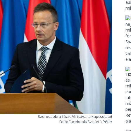
Szorosabbra fűzik Afrikával a kapcsolatot
Fotó: Facebook/Szijjártó Péter