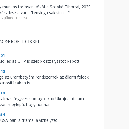
y munkás tréfásan közölte Szopkó Tiborral, 2030-
kész lesz a vár – Tényleg csak viccelt?
6. július 31. 11:56
AC&PROFIT CIKKEI
:01
Mol és az OTP is szebb osztályzatot kapott
:40
ge az urambátyám-rendszernek az állami földek
sznosításában is
:18
talmas fegyvercsomagot kap Ukrajna, de ami
azán meglepő, hogy honnan
:54
 USA-ban is drámai a vízhelyzet