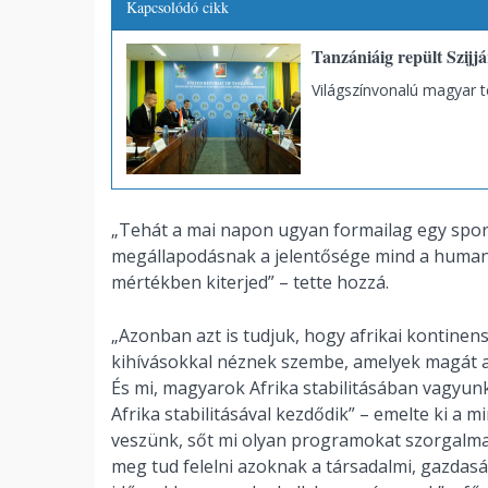
Kapcsolódó cikk
Tanzániáig repült Szijjá
Világszínvonalú magyar t
„Tehát a mai napon ugyan formailag egy spor
megállapodásnak a jelentősége mind a humani
mértékben kiterjed” – tette hozzá.
„Azonban azt is tudjuk, hogy afrikai kontinen
kihívásokkal néznek szembe, amelyek magát a ko
És mi, magyarok Afrika stabilitásában vagyunk
Afrika stabilitásával kezdődik” – emelte ki a 
veszünk, sőt mi olyan programokat szorgalm
meg tud felelni azoknak a társadalmi, gazdasá