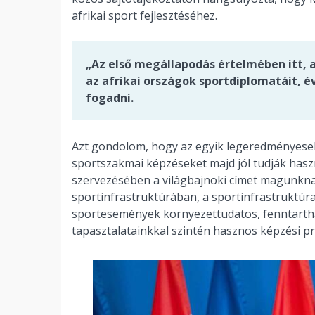
afrikai sport fejlesztéséhez.
„Az első megállapodás értelmében itt,
az afrikai országok sportdiplomatáit, 
fogadni.
Azt gondolom, hogy az egyik legeredményesebb
sportszakmai képzéseket majd jól tudják hasz
szervezésében a világbajnoki címet magunknak
sportinfrastruktúrában, a sportinfrastruktúr
sportesemények környezettudatos, fenntarth
tapasztalatainkkal szintén hasznos képzési p