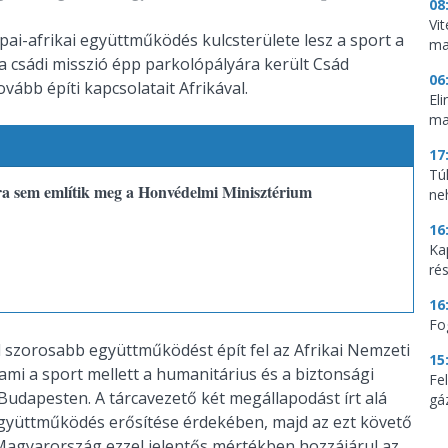
08
Vi
pai-afrikai együttműködés kulcsterülete lesz a sport a
ma
a csádi misszió épp parkolópályára került Csád
06
ább építi kapcsolatait Afrikával.
El
ma
17
Tú
bra sem említik meg a Honvédelmi Minisztérium
ne
16
Ka
ré
16
Fo
l szorosabb együttműködést épít fel az Afrikai Nemzeti
15
mi a sport mellett a humanitárius és a biztonsági
Fe
n Budapesten. A tárcavezető két megállapodást írt alá
gá
gyüttműködés erősítése érdekében, majd az ezt követő
Magyarország ezzel jelentős mértékben hozzájárul az