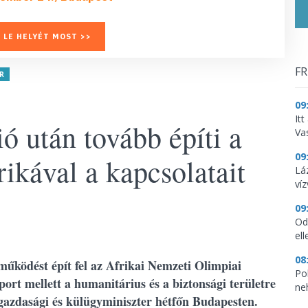
 LE HELYÉT MOST >>
FR
ER
09
It
ió után tovább építi a
Vas
09
kával a kapcsolatait
Lá
ví
09
Od
ell
08
űködést épít fel az Afrikai Nemzeti Olimpiai
Pol
rt mellett a humanitárius és a biztonsági területre
ne
ülgazdasági és külügyminiszter hétfőn Budapesten.