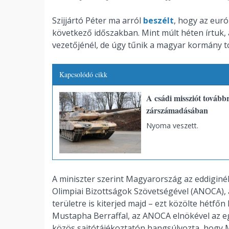
Szijjártó Péter ma arról
beszélt
, hogy az euró
következő időszakban. Mint múlt héten írtuk, 
vezetőjénél, de úgy tűnik a magyar kormány tov
Kapcsolódó cikk
A csádi missziót továb
zárszámadásában
Nyoma veszett.
A miniszter szerint Magyarország az eddiginé
Olimpiai Bizottságok Szövetségével (ANOCA), a
területre is kiterjed majd – ezt közölte hétfő
Mustapha Berraffal, az ANOCA elnökével az e
közös sajtótájékoztatón hangsúlyozta, hogy 