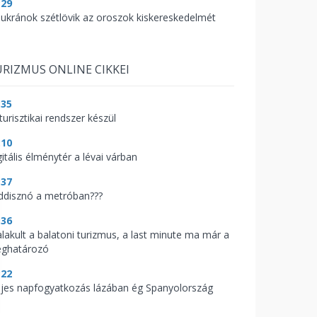
:29
 ukránok szétlövik az oroszok kiskereskedelmét
RIZMUS ONLINE CIKKEI
:35
turisztikai rendszer készül
:10
itális élménytér a lévai várban
:37
ddisznó a metróban???
:36
alakult a balatoni turizmus, a last minute ma már a
ghatározó
:22
ljes napfogyatkozás lázában ég Spanyolország