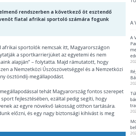
TO
elmenő rendszerben a következő öt esztendő
nöt fiatal afrikai sportoló számára fogunk
A 
A 
Pa
tal afrikai sportolók nemcsak itt, Magyarországon
meg
tatják a sportkarrierjüket az egyetemi és nem
ed
ink alapján” – folytatta. Majd rámutatott, hogy
202
szen a Nemzetközi Úszószövetséggel és a Nemzetközi
Ré
ny ösztöndíj-megállapodást.
Bál
202
ét megállapodással tehát Magyarország fontos szerepet
Tú
sport fejlesztésében, ezáltal pedig segíti, hogy
bá
yenek az egyre növekvő lakosság otthon tartására.
tr
202
unk előzni, és egy nagy biztonsági kihívást is meg
Mo
be
202