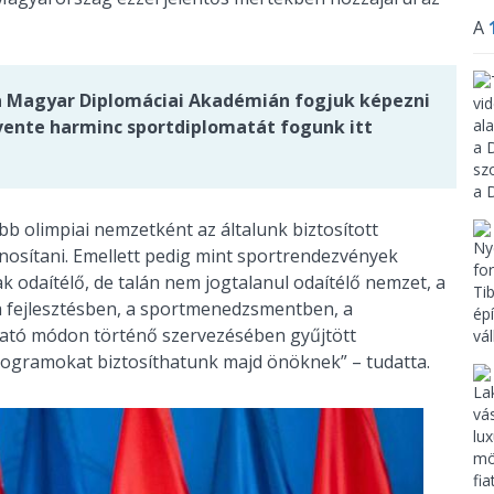
A
 a Magyar Diplomáciai Akadémián fogjuk képezni
évente harminc sportdiplomatát fogunk itt
 olimpiai nemzetként az általunk biztosított
nosítani. Emellett pedig mint sportrendezvények
 odaítélő, de talán nem jogtalanul odaítélő nemzet, a
a fejlesztésben, a sportmenedzsmentben, a
ató módon történő szervezésében gyűjtött
rogramokat biztosíthatunk majd önöknek” – tudatta.