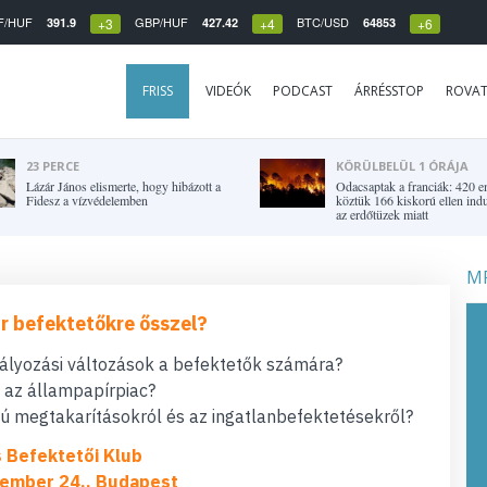
F/HUF
GBP/HUF
BTC/USD
391.9
427.42
64853
+3
+4
+6
FRISS
VIDEÓK
PODCAST
ÁRRÉSSTOP
ROVA
23 PERCE
KÖRÜLBELÜL 1 ÓRÁJA
Lázár János elismerte, hogy hibázott a
Odacsaptak a franciák: 420 e
Fidesz a vízvédelemben
köztük 166 kiskorú ellen indul
az erdőtüzek miatt
MF
r befektetőkre ősszel?
bályozási változások a befektetők számára?
t az állampapírpiac?
 megtakarításokról és az ingatlanbefektetésekről?
s Befektetői Klub
ember 24., Budapest