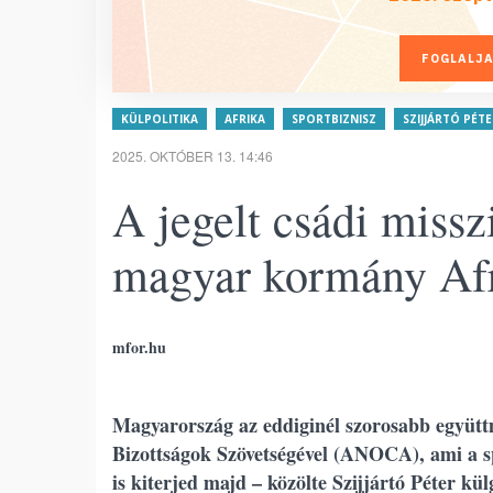
FOGLALJA
KÜLPOLITIKA
AFRIKA
SPORTBIZNISZ
SZIJJÁRTÓ PÉT
2025. OKTÓBER 13. 14:46
A jegelt csádi missz
magyar kormány Afri
mfor.hu
Magyarország az eddiginél szorosabb együttm
Bizottságok Szövetségével (ANOCA), ami a spo
is kiterjed majd – közölte Szijjártó Péter k