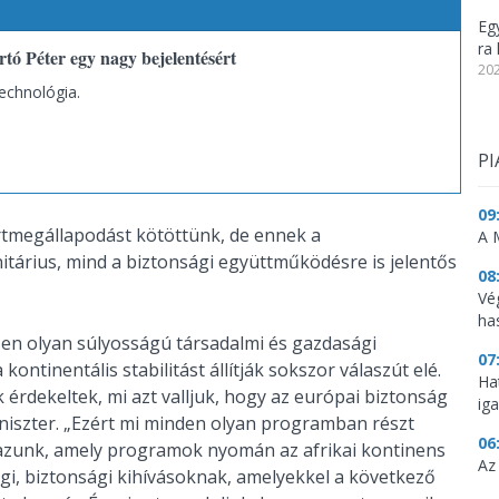
Eg
ra 
rtó Péter egy nagy bejelentésért
202
echnológia.
PI
09
tmegállapodást kötöttünk, de ennek a
A 
tárius, mind a biztonsági együttműködésre is jelentős
08
Vé
ha
sen olyan súlyosságú társadalmi és gazdasági
07
ntinentális stabilitást állítják sokszor válaszút elé.
Ha
 érdekeltek, mi azt valljuk, hogy az európai biztonság
ig
miniszter. „Ezért mi minden olyan programban részt
06
azunk, amely programok nyomán az afrikai kontinens
Az
gi, biztonsági kihívásoknak, amelyekkel a következő