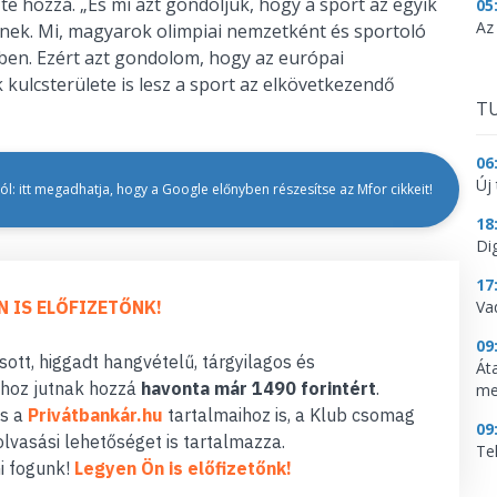
e hozzá. „És mi azt gondoljuk, hogy a sport az egyik
05
Az
nek. Mi, magyarok olimpiai nemzetként és sportoló
ében. Ezért azt gondolom, hogy az európai
 kulcsterülete is lesz a sport az elkövetkezendő
TU
06
Új 
l: itt megadhatja, hogy a Google előnyben részesítse az Mfor cikkeit!
18
Dig
17
N IS ELŐFIZETŐNK!
Va
09
ott, higgadt hangvételű, tárgyilagos és
Át
hoz jutnak hozzá
havonta már 1490 forintért
.
me
s a
Privátbankár.hu
tartalmaihoz is, a Klub csomag
09
lvasási lehetőséget is tartalmazza.
Te
i fogunk!
Legyen Ön is előfizetőnk!