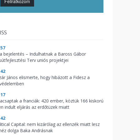
Feliratkozom
ISS
:57
t a bejelentés – Indulhatnak a Baross Gábor
útfejlesztési Terv uniós projektjei
:42
zár János elismerte, hogy hibázott a Fidesz a
zvédelemben
:17
acsaptak a franciák: 420 ember, köztük 166 kiskorú
en indult eljárás az erdőtüzek miatt
:42
itical Capital: nem kizárólag az ellenzék miatt lesz
héz dolga Baka Andrásnak