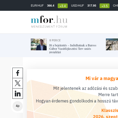
EUR/HUF
USD/HUF
CH
366.4
317.95
+3.4
+3.5
8 PERCE
Itt a bejelentés – Indulhatnak a Baross
Gábor Vasútfejlesztési Terv uniós
projektjei
Mi vár a magya
Mit jelentenek az adózási és sza
Merre tar
Hogyan érdemes gondolkodni a hosszú távú
4p
Klasszi
2026. szept