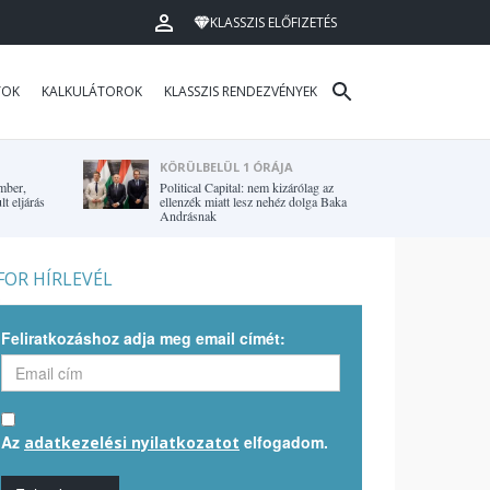
KLASSZIS ELŐFIZETÉS
TOK
KALKULÁTOROK
KLASSZIS RENDEZVÉNYEK
KÖRÜLBELÜL 1 ÓRÁJA
mber,
Political Capital: nem kizárólag az
t eljárás
ellenzék miatt lesz nehéz dolga Baka
Andrásnak
OR HÍRLEVÉL
Feliratkozáshoz adja meg email címét:
Az
elfogadom.
adatkezelési nyilatkozatot