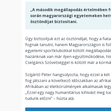
„A második megállapodás értelmében f
során magyarországi egyetemeken hetve
ösztöndíjat biztosítani.
Úgy biztosítjuk ezt az ösztöndíjat, hogy a fia
fognak tanulni, hanem Magyarországon is foly
egyetemi sportklubokkal kötött megállapodása
hazánknak van már ilyen együttműködése, hi
Cselgáncs Szövetséggel is kötött már a kormá
Szijjártó Péter hangsúlyozta, hogy ezzel a k
fog játszani a következő időszakban az afrikai 
Afrikában az életkörülmények alkalmasak leg
„Ezzel egy nagy humanitárius kihívást meg tud
tudunk előzni” – húzta alá.