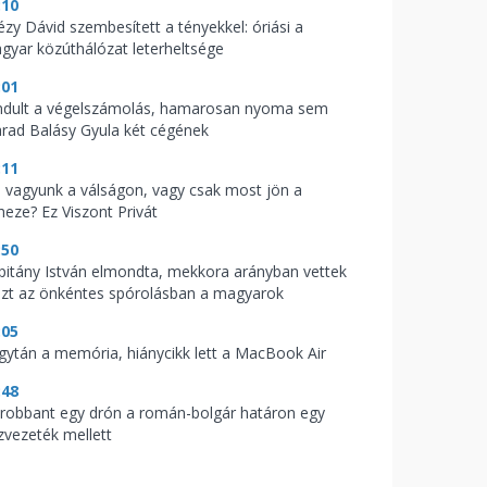
:10
tézy Dávid szembesített a tényekkel: óriási a
gyar közúthálózat leterheltsége
:01
indult a végelszámolás, hamarosan nyoma sem
rad Balásy Gyula két cégének
:11
l vagyunk a válságon, vagy csak most jön a
heze? Ez Viszont Privát
:50
pitány István elmondta, mekkora arányban vettek
szt az önkéntes spórolásban a magyarok
:05
gytán a memória, hiánycikk lett a MacBook Air
:48
lrobbant egy drón a román-bolgár határon egy
zvezeték mellett