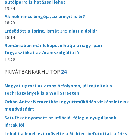
autóiparra is hatással lehet
19:24
Akinek nincs bingója, az annyit is ér?
18:29
Erősödött a forint, ismét 315 alatt a dollár
18:14
Romániában már lekapcsolhatja a nagy ipari
fogyasztókat az áramszolgáltató
17:58
PRIVÁTBANKÁR.HU TOP
24
Nagyot ugrott az arany árfolyama, jól rajtoltak a
techrészvények is a Wall Streeten
Orbán Anita: Nemzetközi együttműködés vízkészleteink
megóvásáért
Satuféket nyomott az infláció, főleg a nyugdíjasok
jártak jól
Lehullt a lepel: ezt művelte a Richter, befutottak a friss