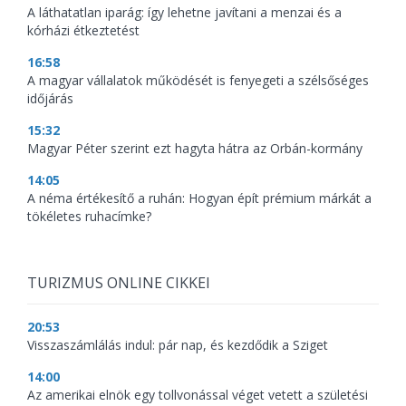
A láthatatlan iparág: így lehetne javítani a menzai és a
kórházi étkeztetést
16:58
A magyar vállalatok működését is fenyegeti a szélsőséges
időjárás
15:32
Magyar Péter szerint ezt hagyta hátra az Orbán-kormány
14:05
A néma értékesítő a ruhán: Hogyan épít prémium márkát a
tökéletes ruhacímke?
TURIZMUS ONLINE CIKKEI
20:53
Visszaszámlálás indul: pár nap, és kezdődik a Sziget
14:00
Az amerikai elnök egy tollvonással véget vetett a születési