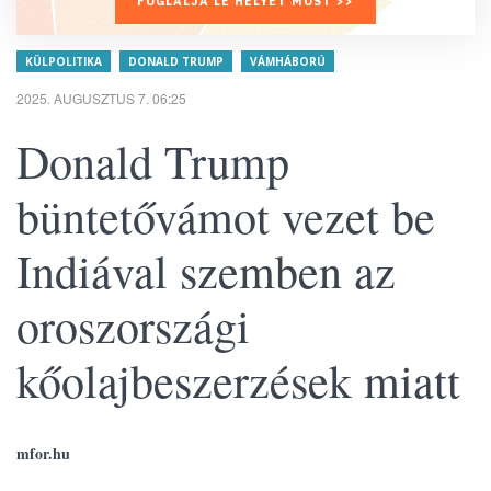
FOGLALJA LE HELYÉT MOST >>
KÜLPOLITIKA
DONALD TRUMP
VÁMHÁBORÚ
2025. AUGUSZTUS 7. 06:25
Donald Trump
büntetővámot vezet be
Indiával szemben az
oroszországi
kőolajbeszerzések miatt
mfor.hu