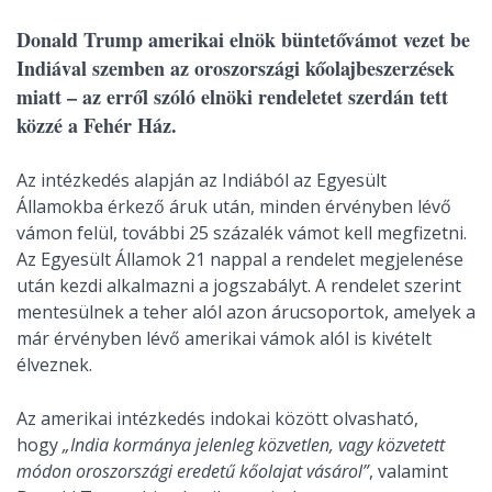
Donald Trump amerikai elnök büntetővámot vezet be
Indiával szemben az oroszországi kőolajbeszerzések
miatt – az erről szóló elnöki rendeletet szerdán tett
közzé a Fehér Ház.
Az intézkedés alapján az Indiából az Egyesült
Államokba érkező áruk után, minden érvényben lévő
vámon felül, további 25 százalék vámot kell megfizetni.
Az Egyesült Államok 21 nappal a rendelet megjelenése
után kezdi alkalmazni a jogszabályt. A rendelet szerint
mentesülnek a teher alól azon árucsoportok, amelyek a
már érvényben lévő amerikai vámok alól is kivételt
élveznek.
Az amerikai intézkedés indokai között olvasható,
hogy
„India kormánya jelenleg közvetlen, vagy közvetett
módon oroszországi eredetű kőolajat vásárol”
, valamint