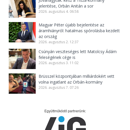
Jóváhagyták: kész a Tisza-kormány
jelentése, Orbán Anitán a sor
2026. augusztus 4. 06:58
Magyar Péter újabb bejelentése az
áramhiányról: hatalmas spórolásba kezdett
az ország
2026. augusztus 2. 12:37
Csúnyán veszteséges lett Matolcsy Ádám
feleségének cége is
2026. augusztus 3. 11:02
Brüsszel központjában milliárdokért vett
volna ingatlant az Orbán-kormány
2026. augusztus 7. 07:26
Együttműködő partnerünk: