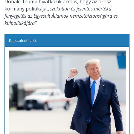
Donald Trump hivatkozik arra is, hogy az orosz
kormány politikája
„szokatlan és jelentős mértékű
fenyegetés az Egyesült Államok nemzetbiztonságára és
külpolitikájára”
.
Kapcsolódó cikk