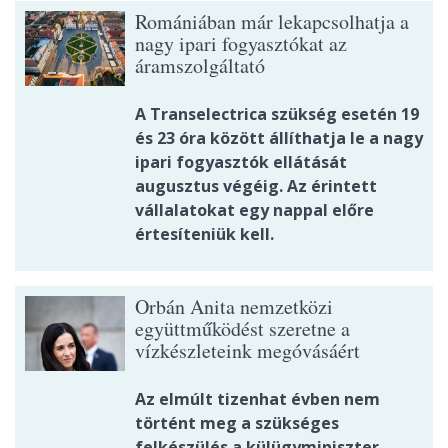
Romániában már lekapcsolhatja a
nagy ipari fogyasztókat az
áramszolgáltató
A Transelectrica szükség esetén 19
és 23 óra között állíthatja le a nagy
ipari fogyasztók ellátását
augusztus végéig. Az érintett
vállalatokat egy nappal előre
értesíteniük kell.
Orbán Anita nemzetközi
együttműködést szeretne a
vízkészleteink megóvásáért
Az elmúlt tizenhat évben nem
történt meg a szükséges
felkészülés a külügyminiszter