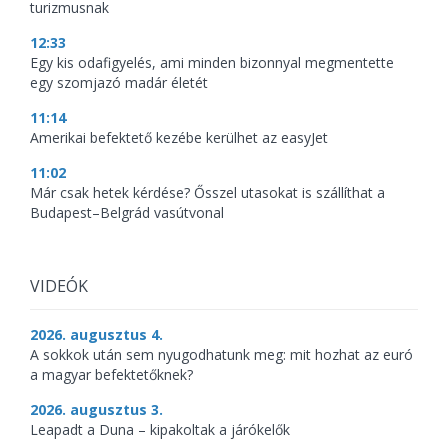
turizmusnak
12:33
Egy kis odafigyelés, ami minden bizonnyal megmentette
egy szomjazó madár életét
11:14
Amerikai befektető kezébe kerülhet az easyJet
11:02
Már csak hetek kérdése? Ősszel utasokat is szállíthat a
Budapest–Belgrád vasútvonal
VIDEÓK
2026. augusztus 4.
A sokkok után sem nyugodhatunk meg: mit hozhat az euró
a magyar befektetőknek?
2026. augusztus 3.
Leapadt a Duna – kipakoltak a járókelők