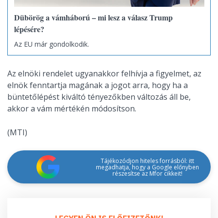
Dübörög a vámháború – mi lesz a válasz Trump
lépésére?
Az EU már gondolkodik.
Az elnöki rendelet ugyanakkor felhívja a figyelmet, az
elnök fenntartja magának a jogot arra, hogy ha a
büntetőlépést kiváltó tényezőkben változás áll be,
akkor a vám mértékén módosítson.
(MTI)
Tájékozódjon hiteles forrásból: itt
megadhatja, hogy a Google előnyben
részesítse az Mfor cikkeit!