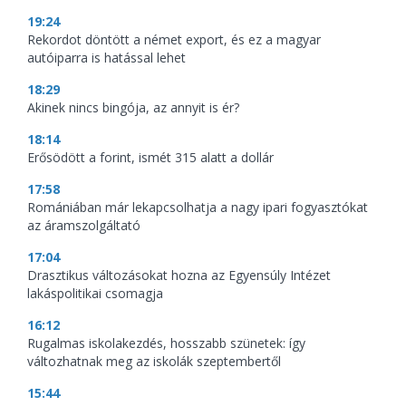
19:24
Rekordot döntött a német export, és ez a magyar
autóiparra is hatással lehet
18:29
Akinek nincs bingója, az annyit is ér?
18:14
Erősödött a forint, ismét 315 alatt a dollár
17:58
Romániában már lekapcsolhatja a nagy ipari fogyasztókat
az áramszolgáltató
17:04
Drasztikus változásokat hozna az Egyensúly Intézet
lakáspolitikai csomagja
16:12
Rugalmas iskolakezdés, hosszabb szünetek: így
változhatnak meg az iskolák szeptembertől
15:44