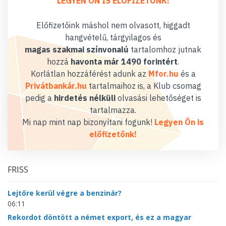
LEGYEN ÖN IS ELŐFIZETŐNK!
Előfizetőink máshol nem olvasott, higgadt
hangvételű, tárgyilagos és
magas szakmai színvonalú
tartalomhoz jutnak
hozzá
havonta már 1490 forintért
.
Korlátlan hozzáférést adunk az
Mfor.hu
és a
Privátbankár.hu
tartalmaihoz is, a Klub csomag
pedig a
hirdetés nélküli
olvasási lehetőséget is
tartalmazza.
Mi nap mint nap bizonyítani fogunk!
Legyen Ön is
előfizetőnk!
FRISS
Lejtőre kerül végre a benzinár?
06:11
Rekordot döntött a német export, és ez a magyar