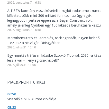
2026. augusztus 7. 16:58
A TISZA-kormány visszaköveteli a zuglói irodakomplexumra
kifizetett több mint 300 milliárd forintot - az ügy egyik
legnagyobb nyertese éppen az a Bayer Construct volt,
amely jelenleg Győrben egy 150 lakásos beruházásra készül
2026. augusztus 7. 16:58
Motorbemutató és -sorsolás, rocklegendák, ingyen belépő
– ez lesz a hétvégén Diósgyőrben
2026. július 31. 12:10
Egy munkás tréfásan közölte Szopkó Tiborral, 2030-ra kész
lesz a vár – Tényleg csak viccelt?
2026. július 31. 11:56
PIAC&PROFIT CIKKEI
06:50
Visszalő a NER Auróra cirkálója
05:23