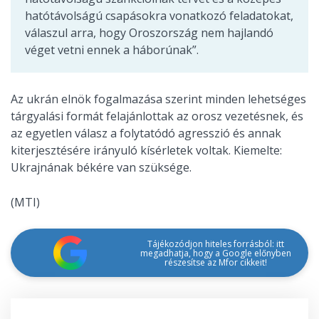
hatótávolságú csapásokra vonatkozó feladatokat,
válaszul arra, hogy Oroszország nem hajlandó
véget vetni ennek a háborúnak”.
Az ukrán elnök fogalmazása szerint minden lehetséges
tárgyalási formát felajánlottak az orosz vezetésnek, és
az egyetlen válasz a folytatódó agresszió és annak
kiterjesztésére irányuló kísérletek voltak. Kiemelte:
Ukrajnának békére van szüksége.
(MTI)
Tájékozódjon hiteles forrásból: itt
megadhatja, hogy a Google előnyben
részesítse az Mfor cikkeit!