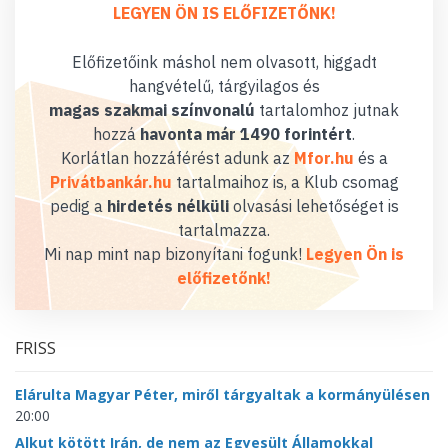
LEGYEN ÖN IS ELŐFIZETŐNK!
Előfizetőink máshol nem olvasott, higgadt
hangvételű, tárgyilagos és
magas szakmai színvonalú
tartalomhoz jutnak
hozzá
havonta már 1490 forintért
.
Korlátlan hozzáférést adunk az
Mfor.hu
és a
Privátbankár.hu
tartalmaihoz is, a Klub csomag
pedig a
hirdetés nélküli
olvasási lehetőséget is
tartalmazza.
Mi nap mint nap bizonyítani fogunk!
Legyen Ön is
előfizetőnk!
FRISS
Elárulta Magyar Péter, miről tárgyaltak a kormányülésen
20:00
Alkut kötött Irán, de nem az Egyesült Államokkal