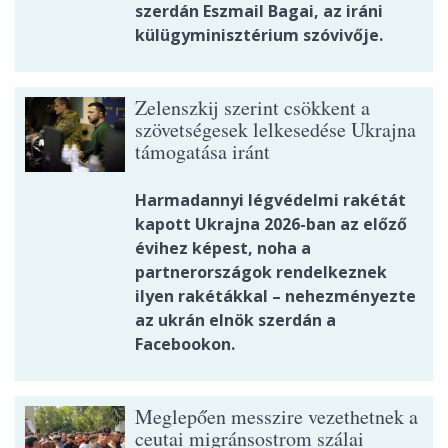
szerdán Eszmail Bagai, az iráni
külügyminisztérium szóvivője.
Zelenszkij szerint csökkent a
szövetségesek lelkesedése Ukrajna
támogatása iránt
Harmadannyi légvédelmi rakétát
kapott Ukrajna 2026-ban az előző
évihez képest, noha a
partnerországok rendelkeznek
ilyen rakétákkal – nehezményezte
az ukrán elnök szerdán a
Facebookon.
Meglepően messzire vezethetnek a
ceutai migránsostrom szálai