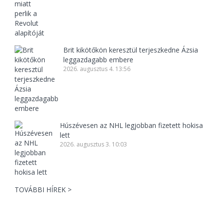
Brit kikötőkön keresztül terjeszkedne Ázsia
leggazdagabb embere
2026. augusztus 4. 13:56
Húszévesen az NHL legjobban fizetett hokisa
lett
2026. augusztus 3. 10:03
TOVÁBBI HÍREK >