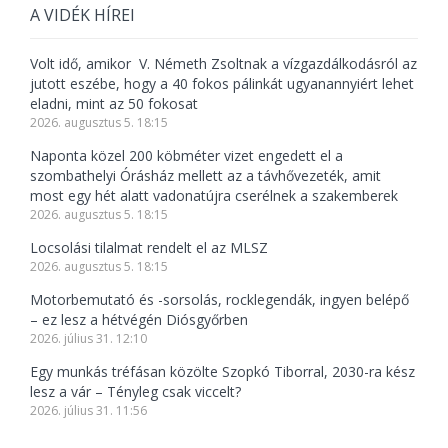
A VIDÉK HÍREI
Volt idő, amikor V. Németh Zsoltnak a vízgazdálkodásról az
jutott eszébe, hogy a 40 fokos pálinkát ugyanannyiért lehet
eladni, mint az 50 fokosat
2026. augusztus 5. 18:15
Naponta közel 200 köbméter vizet engedett el a
szombathelyi Órásház mellett az a távhővezeték, amit
most egy hét alatt vadonatújra cserélnek a szakemberek
2026. augusztus 5. 18:15
Locsolási tilalmat rendelt el az MLSZ
2026. augusztus 5. 18:15
Motorbemutató és -sorsolás, rocklegendák, ingyen belépő
– ez lesz a hétvégén Diósgyőrben
2026. július 31. 12:10
Egy munkás tréfásan közölte Szopkó Tiborral, 2030-ra kész
lesz a vár – Tényleg csak viccelt?
2026. július 31. 11:56