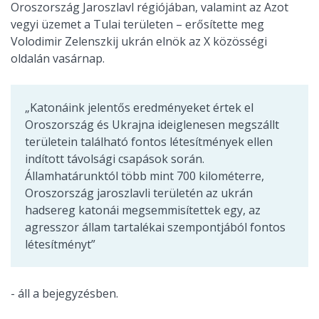
Oroszország Jaroszlavl régiójában, valamint az Azot
vegyi üzemet a Tulai területen – erősítette meg
Volodimir Zelenszkij ukrán elnök az X közösségi
oldalán vasárnap.
„Katonáink jelentős eredményeket értek el
Oroszország és Ukrajna ideiglenesen megszállt
területein található fontos létesítmények ellen
indított távolsági csapások során.
Államhatárunktól több mint 700 kilométerre,
Oroszország jaroszlavli területén az ukrán
hadsereg katonái megsemmisítettek egy, az
agresszor állam tartalékai szempontjából fontos
létesítményt”
- áll a bejegyzésben.