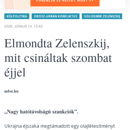
FOGLALJA LE HELYÉT MOST >>
KÜLPOLITIKA
OROSZ-UKRÁN KONFLIKTUS
VOLODIMIR ZELENSZKIJ
2026. JÚNIUS 14. 13:43
Elmondta Zelenszkij,
mit csináltak szombat
éjjel
mfor.hu
„Nagy hatótávolságú szankciók”.
Ukrajna éjszaka megtámadott egy olajlétesítményt