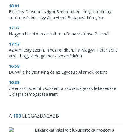
18:01
Botrány Diósdon, szigor Szentendrén, helyszíni bírság
autómosásért – így áll a vízzel Budapest környéke
17:37
Nagyon biztatóan alakulhat a Duna vízállása Paksnál
17:17
Az Amnesty szerint nincs rendben, ha Magyar Péter dönt
arról, hogy ki dolgozhat a közmédiánál
16:58
Durvul a helyzet Kína és az Egyesült Államok között
16:39
Zelenszkij szerint csökkent a szövetségesek lelkesedése
Ukrajna támogatása iránt
A
100
LEGGAZDAGABB
Lakásokat vásárolt luxusbirtoka mögött a