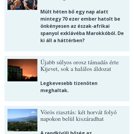
Múlt héten bő egy nap alatt
mintegy 70 ezer ember hatolt be
önkényesen az észak-afrikai
spanyol exklávéba Marokkóból. De
ki áll a háttérben?
Újabb súlyos orosz támadás érte
Kijevet, sok a halálos áldozat
Legkevesebb tizenöten
meghaltak.
Vörös riasztás: két horvát folyó
napokon belül kiszáradhat
A rendkívüli hőség az