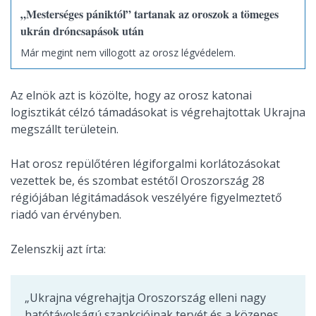
„Mesterséges pániktól” tartanak az oroszok a tömeges
ukrán dróncsapások után
Már megint nem villogott az orosz légvédelem.
Az elnök azt is közölte, hogy az orosz katonai
logisztikát célzó támadásokat is végrehajtottak Ukrajna
megszállt területein.
Hat orosz repülőtéren légiforgalmi korlátozásokat
vezettek be, és szombat estétől Oroszország 28
régiójában légitámadások veszélyére figyelmeztető
riadó van érvényben.
Zelenszkij azt írta:
„Ukrajna végrehajtja Oroszország elleni nagy
hatótávolságú szankcióinak tervét és a közepes