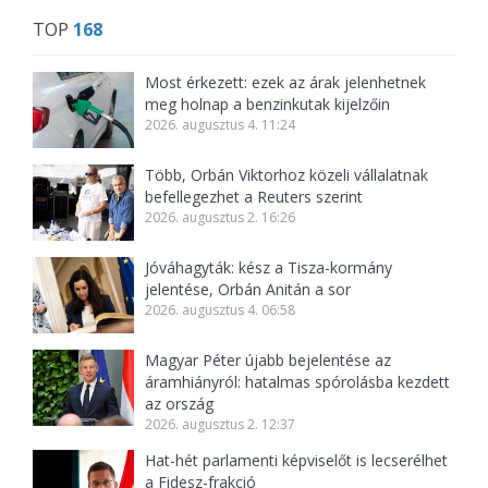
TOP
168
Most érkezett: ezek az árak jelenhetnek
meg holnap a benzinkutak kijelzőin
2026. augusztus 4. 11:24
Több, Orbán Viktorhoz közeli vállalatnak
befellegezhet a Reuters szerint
2026. augusztus 2. 16:26
Jóváhagyták: kész a Tisza-kormány
jelentése, Orbán Anitán a sor
2026. augusztus 4. 06:58
Magyar Péter újabb bejelentése az
áramhiányról: hatalmas spórolásba kezdett
az ország
2026. augusztus 2. 12:37
Hat-hét parlamenti képviselőt is lecserélhet
a Fidesz-frakció