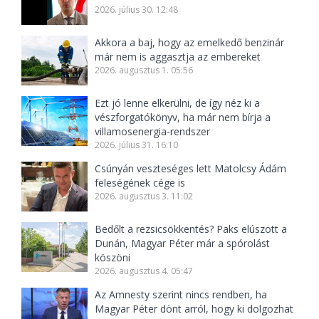
2026. július 30. 12:48
Akkora a baj, hogy az emelkedő benzinár
már nem is aggasztja az embereket
2026. augusztus 1. 05:56
Ezt jó lenne elkerülni, de így néz ki a
vészforgatókönyv, ha már nem bírja a
villamosenergia-rendszer
2026. július 31. 16:10
Csúnyán veszteséges lett Matolcsy Ádám
feleségének cége is
2026. augusztus 3. 11:02
Bedőlt a rezsicsökkentés? Paks elúszott a
Dunán, Magyar Péter már a spórolást
köszöni
2026. augusztus 4. 05:47
Az Amnesty szerint nincs rendben, ha
Magyar Péter dönt arról, hogy ki dolgozhat