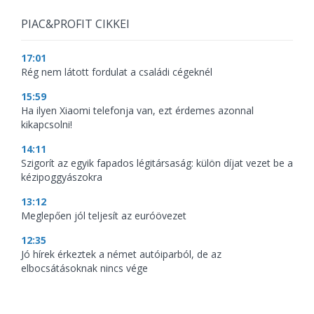
PIAC&PROFIT CIKKEI
17:01
Rég nem látott fordulat a családi cégeknél
15:59
Ha ilyen Xiaomi telefonja van, ezt érdemes azonnal
kikapcsolni!
14:11
Szigorít az egyik fapados légitársaság: külön díjat vezet be a
kézipoggyászokra
13:12
Meglepően jól teljesít az euróövezet
12:35
Jó hírek érkeztek a német autóiparból, de az
elbocsátásoknak nincs vége