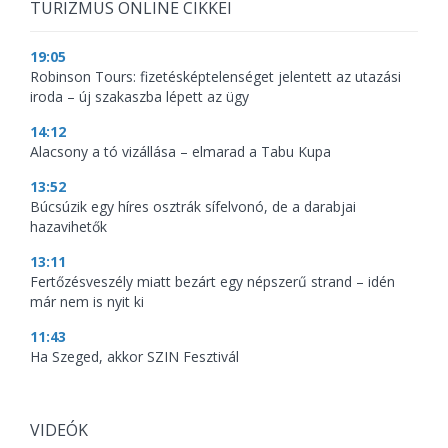
TURIZMUS ONLINE CIKKEI
19:05
Robinson Tours: fizetésképtelenséget jelentett az utazási
iroda – új szakaszba lépett az ügy
14:12
Alacsony a tó vizállása – elmarad a Tabu Kupa
13:52
Búcsúzik egy híres osztrák sífelvonó, de a darabjai
hazavihetők
13:11
Fertőzésveszély miatt bezárt egy népszerű strand – idén
már nem is nyit ki
11:43
Ha Szeged, akkor SZIN Fesztivál
VIDEÓK