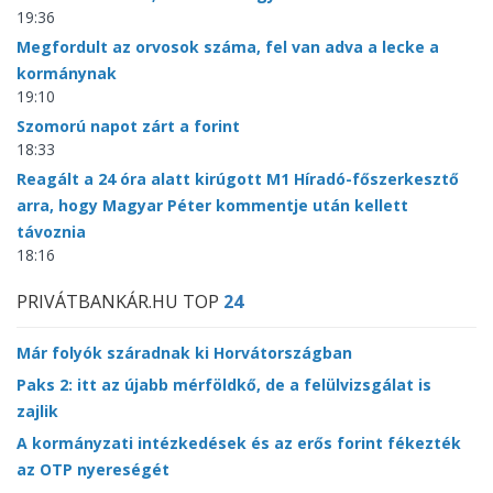
19:36
Megfordult az orvosok száma, fel van adva a lecke a
kormánynak
19:10
Szomorú napot zárt a forint
18:33
Reagált a 24 óra alatt kirúgott M1 Híradó-főszerkesztő
arra, hogy Magyar Péter kommentje után kellett
távoznia
18:16
PRIVÁTBANKÁR.HU TOP
24
Már folyók száradnak ki Horvátországban
Paks 2: itt az újabb mérföldkő, de a felülvizsgálat is
zajlik
A kormányzati intézkedések és az erős forint fékezték
az OTP nyereségét