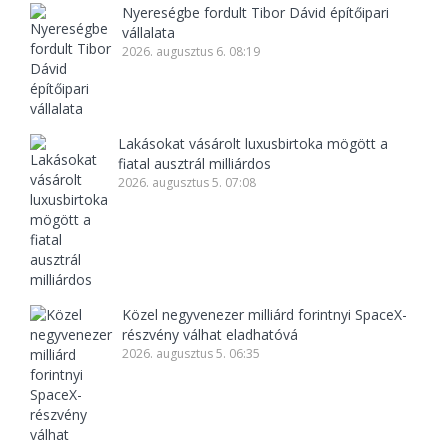
Nyereségbe fordult Tibor Dávid építőipari
vállalata
2026. augusztus 6. 08:19
Lakásokat vásárolt luxusbirtoka mögött a
fiatal ausztrál milliárdos
2026. augusztus 5. 07:08
Közel negyvenezer milliárd forintnyi SpaceX-
részvény válhat eladhatóvá
2026. augusztus 5. 06:35