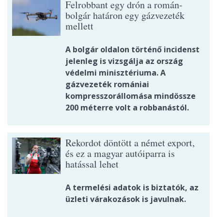
Felrobbant egy drón a román-
bolgár határon egy gázvezeték
mellett
A bolgár oldalon történő incidenst
jelenleg is vizsgálja az ország
védelmi minisztériuma. A
gázvezeték romániai
kompresszorállomása mindössze
200 méterre volt a robbanástól.
Rekordot döntött a német export,
és ez a magyar autóiparra is
hatással lehet
A termelési adatok is biztatók, az
üzleti várakozások is javulnak.