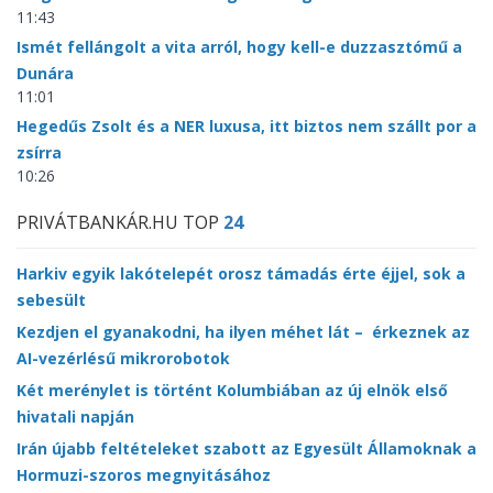
11:43
Ismét fellángolt a vita arról, hogy kell-e duzzasztómű a
Dunára
11:01
Hegedűs Zsolt és a NER luxusa, itt biztos nem szállt por a
zsírra
10:26
PRIVÁTBANKÁR.HU TOP
24
Harkiv egyik lakótelepét orosz támadás érte éjjel, sok a
sebesült
Kezdjen el gyanakodni, ha ilyen méhet lát – érkeznek az
AI-vezérlésű mikrorobotok
Két merénylet is történt Kolumbiában az új elnök első
hivatali napján
Irán újabb feltételeket szabott az Egyesült Államoknak a
Hormuzi-szoros megnyitásához