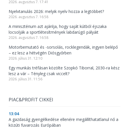
2026. augusztus 7. 17:41
Nyelvtanulás 2026: melyik nyelv hozza a legtöbbet?
2026. augusztus 7. 16:58
A minisztérium azt ajánlja, hogy saját kútból éjszaka
locsolják a sportlétesítmények labdarúgó pályáit
2026. augusztus 7. 16:58
Motorbemutató és -sorsolás, rocklegendák, ingyen belépő
– ez lesz a hétvégén Diósgyőrben
2026. július 31. 12:10
Egy munkás tréfásan közölte Szopkó Tiborral, 2030-ra kész
lesz a vár – Tényleg csak viccelt?
2026. július 31. 11:56
PIAC&PROFIT CIKKEI
13:04
A gazdaság gyengélkedése ellenére megállíthatatlanul nő a
közúti fuvarozás Európában