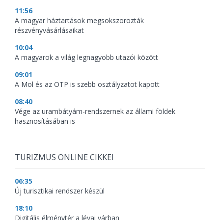
11:56
A magyar háztartások megsokszorozták
részvényvásárlásaikat
10:04
A magyarok a világ legnagyobb utazói között
09:01
A Mol és az OTP is szebb osztályzatot kapott
08:40
Vége az urambátyám-rendszernek az állami földek
hasznosításában is
TURIZMUS ONLINE CIKKEI
06:35
Új turisztikai rendszer készül
18:10
Digitális élménytér a lévai várban