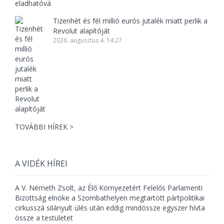
Tizenhét és fél millió eurós jutalék miatt perlik a
Revolut alapítóját
2026. augusztus 4. 14:27
TOVÁBBI HÍREK >
A VIDÉK HÍREI
A V. Németh Zsolt, az Élő Környezetért Felelős Parlamenti
Bizottság elnöke a Szombathelyen megtartott pártpolitikai
cirkusszá silányult ülés után eddig mindössze egyszer hívta
össze a testületet