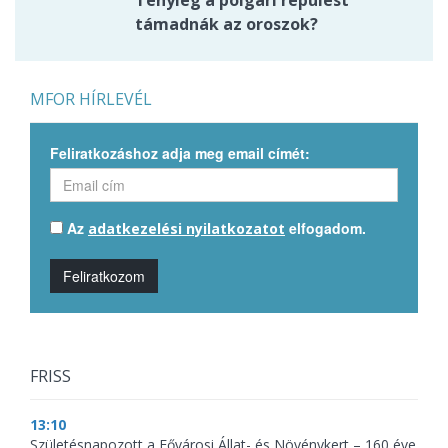
Tényleg a polgári repülést
támadnák az oroszok?
MFOR HÍRLEVÉL
Feliratkozáshoz adja meg email címét:
Az
elfogadom.
adatkezelési nyilatkozatot
Feliratkozom
FRISS
13:10
Születésnapozott a Fővárosi Állat- és Növénykert – 160 éve