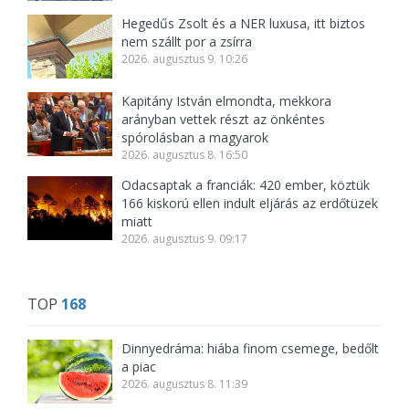
Hegedűs Zsolt és a NER luxusa, itt biztos
nem szállt por a zsírra
2026. augusztus 9. 10:26
Kapitány István elmondta, mekkora
arányban vettek részt az önkéntes
spórolásban a magyarok
2026. augusztus 8. 16:50
Odacsaptak a franciák: 420 ember, köztük
166 kiskorú ellen indult eljárás az erdőtüzek
miatt
2026. augusztus 9. 09:17
TOP
168
Dinnyedráma: hiába finom csemege, bedőlt
a piac
2026. augusztus 8. 11:39