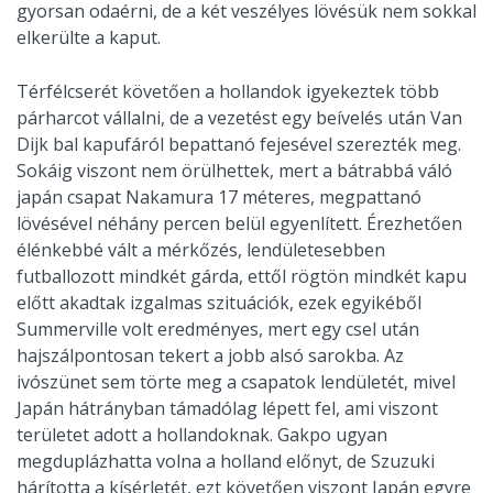
gyorsan odaérni, de a két veszélyes lövésük nem sokkal
elkerülte a kaput.
Térfélcserét követően a hollandok igyekeztek több
párharcot vállalni, de a vezetést egy beívelés után Van
Dijk bal kapufáról bepattanó fejesével szerezték meg.
Sokáig viszont nem örülhettek, mert a bátrabbá váló
japán csapat Nakamura 17 méteres, megpattanó
lövésével néhány percen belül egyenlített. Érezhetően
élénkebbé vált a mérkőzés, lendületesebben
futballozott mindkét gárda, ettől rögtön mindkét kapu
előtt akadtak izgalmas szituációk, ezek egyikéből
Summerville volt eredményes, mert egy csel után
hajszálpontosan tekert a jobb alsó sarokba. Az
ivószünet sem törte meg a csapatok lendületét, mivel
Japán hátrányban támadólag lépett fel, ami viszont
területet adott a hollandoknak. Gakpo ugyan
megduplázhatta volna a holland előnyt, de Szuzuki
hárította a kísérletét, ezt követően viszont Japán egyre