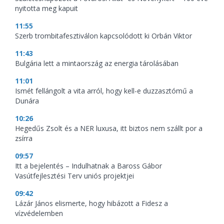
nyitotta meg kapuit
11:55
Szerb trombitafesztiválon kapcsolódott ki Orbán Viktor
11:43
Bulgária lett a mintaország az energia tárolásában
11:01
Ismét fellángolt a vita arról, hogy kell-e duzzasztómű a
Dunára
10:26
Hegedűs Zsolt és a NER luxusa, itt biztos nem szállt por a
zsírra
09:57
Itt a bejelentés – Indulhatnak a Baross Gábor
Vasútfejlesztési Terv uniós projektjei
09:42
Lázár János elismerte, hogy hibázott a Fidesz a
vízvédelemben