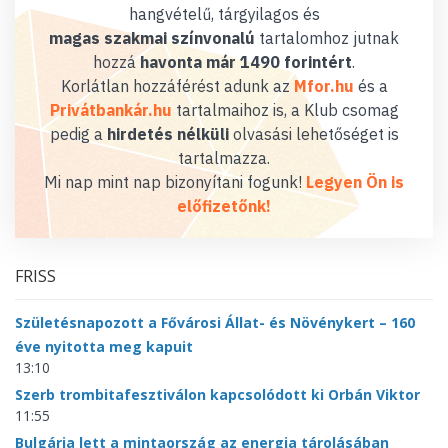
hangvételű, tárgyilagos és
magas szakmai színvonalú
tartalomhoz jutnak
hozzá
havonta már 1490 forintért
.
Korlátlan hozzáférést adunk az
Mfor.hu
és a
Privátbankár.hu
tartalmaihoz is, a Klub csomag
pedig a
hirdetés nélküli
olvasási lehetőséget is
tartalmazza.
Mi nap mint nap bizonyítani fogunk!
Legyen Ön is
előfizetőnk!
FRISS
Születésnapozott a Fővárosi Állat- és Növénykert – 160
éve nyitotta meg kapuit
13:10
Szerb trombitafesztiválon kapcsolódott ki Orbán Viktor
11:55
Bulgária lett a mintaország az energia tárolásában