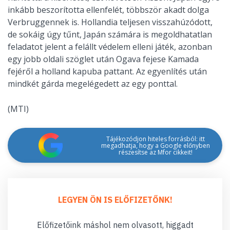
inkább beszorította ellenfelét, többször akadt dolga
Verbruggennek is. Hollandia teljesen visszahúzódott,
de sokáig úgy tűnt, Japán számára is megoldhatatlan
feladatot jelent a felállt védelem elleni játék, azonban
egy jobb oldali szöglet után Ogava fejese Kamada
fejéről a holland kapuba pattant. Az egyenlítés után
mindkét gárda megelégedett az egy ponttal.
(MTI)
Tájékozódjon hiteles forrásból: itt
megadhatja, hogy a Google előnyben
részesítse az Mfor cikkeit!
LEGYEN ÖN IS ELŐFIZETŐNK!
Előfizetőink máshol nem olvasott, higgadt