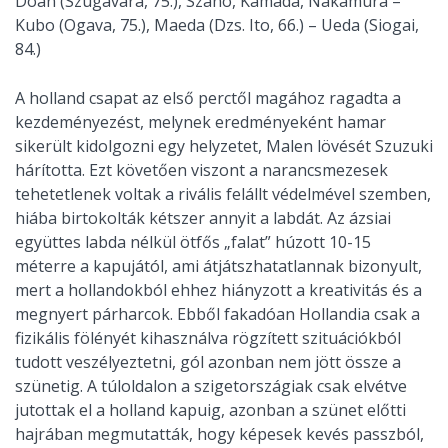
Doan (Szugavara, 75.), Szano, Kamada, Nakamura –
Kubo (Ogava, 75.), Maeda (Dzs. Ito, 66.) – Ueda (Siogai,
84.)
A holland csapat az első perctől magához ragadta a
kezdeményezést, melynek eredményeként hamar
sikerült kidolgozni egy helyzetet, Malen lövését Szuzuki
hárította. Ezt követően viszont a narancsmezesek
tehetetlenek voltak a rivális felállt védelmével szemben,
hiába birtokolták kétszer annyit a labdát. Az ázsiai
együttes labda nélkül ötfős „falat” húzott 10-15
méterre a kapujától, ami átjátszhatatlannak bizonyult,
mert a hollandokból ehhez hiányzott a kreativitás és a
megnyert párharcok. Ebből fakadóan Hollandia csak a
fizikális fölényét kihasználva rögzített szituációkból
tudott veszélyeztetni, gól azonban nem jött össze a
szünetig. A túloldalon a szigetországiak csak elvétve
jutottak el a holland kapuig, azonban a szünet előtti
hajrában megmutatták, hogy képesek kevés passzból,