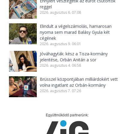
Ennyiért vesztegetik az eurót csütörtök
reggel
2026. augusztus 6. 07:08
Elindult a végelszámolás, hamarosan
nyoma sem marad Balásy Gyula két
cégének
2026. augusztus 9. 06:01
Jóváhagyták: kész a Tisza-kormány
jelentése, Orbán Anitán a sor
2026. augusztus 4. 06:58
Brüsszel központjában milliárdokért vett
volna ingatlant az Orbán-kormány
2026. augusztus 7. 07:26
Együttműködő partnerünk: