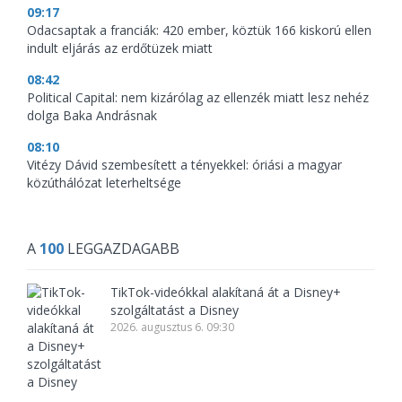
09:17
Odacsaptak a franciák: 420 ember, köztük 166 kiskorú ellen
indult eljárás az erdőtüzek miatt
08:42
Political Capital: nem kizárólag az ellenzék miatt lesz nehéz
dolga Baka Andrásnak
08:10
Vitézy Dávid szembesített a tényekkel: óriási a magyar
közúthálózat leterheltsége
A
100
LEGGAZDAGABB
TikTok-videókkal alakítaná át a Disney+
szolgáltatást a Disney
2026. augusztus 6. 09:30