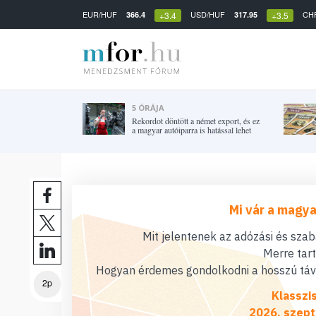
EUR/HUF
USD/HUF
CH
366.4
317.95
+3.4
+3.5
5 ÓRÁJA
Rekordot döntött a német export, és ez
a magyar autóiparra is hatással lehet
Mi vár a magya
Mit jelentenek az adózási és sza
Merre tar
Hogyan érdemes gondolkodni a hosszú távú
2p
Klasszi
2026. szept