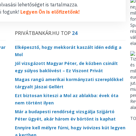
lvasási lehetőséget is tartalmazza.
i fogunk!
Legyen Ön is előfizetőnk!
PRIVÁTBANKÁR.HU TOP
24
yar
Elképesztő, hogy mekkorát kaszált idén eddig a
Mol
Jól vizsgázott Magyar Péter, de közben csinált
egy súlyos baklövést – Ez Viszont Privát
Magas rangú amerikai kormányzati szereplőkkel
tárgyalt Jászai Gellért
Ezt biztosan kiteszi a Mol az ablakba: évek óta
nem történt ilyen
Már a budapesti rendőrség vizsgálja Szijjártó
TO
Péter ügyét, akár három év börtönt is kaphat
Ennyire kell mélyre fúrni, hogy ivóvizes kút legyen
a kertben