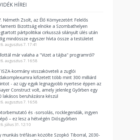
VIDÉK HÍREI
V. Németh Zsolt, az Élő Környezetért Felelős
rlamenti Bizottság elnöke a Szombathelyen
tartott pártpolitikai cirkusszá silányult ülés után
dig mindössze egyszer hívta össze a testületet
6. augusztus 7. 17:41
llottál már valaha a "Vizet a tájba" programról?
6. augusztus 7. 16:58
TISZA-kormány visszaköveteli a zuglói
odakomplexumra kifizetett több mint 300 milliárd
rintot - az ügy egyik legnagyobb nyertese éppen az
Bayer Construct volt, amely jelenleg Győrben egy
0 lakásos beruházásra készül
6. augusztus 7. 16:58
torbemutató és -sorsolás, rocklegendák, ingyen
lépő – ez lesz a hétvégén Diósgyőrben
6. július 31. 12:10
y munkás tréfásan közölte Szopkó Tiborral, 2030-