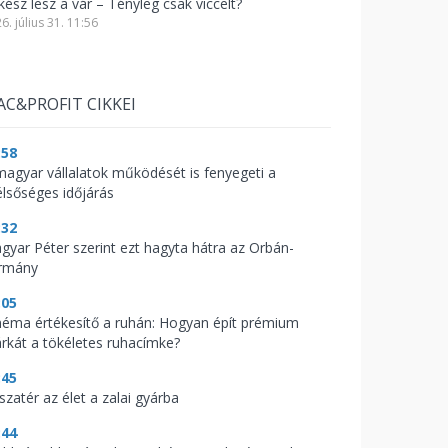
kész lesz a vár – Tényleg csak viccelt?
6. július 31. 11:56
AC&PROFIT CIKKEI
:58
magyar vállalatok működését is fenyegeti a
élsőséges időjárás
:32
gyar Péter szerint ezt hagyta hátra az Orbán-
rmány
:05
néma értékesítő a ruhán: Hogyan épít prémium
rkát a tökéletes ruhacímke?
:45
szatér az élet a zalai gyárba
:44