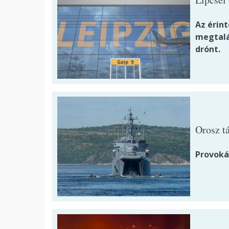
Az érin
megtalá
drónt.
Orosz t
Provoká