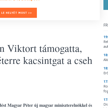
 LE HELYÉT MOST >>
FR
19
Re
 Viktort támogatta,
aut
18
erre kacsintgat a cseh
Aki
18
Erő
17
Ro
fo
17
ést Magyar Péter új magyar miniszterelnökkel és
Dr