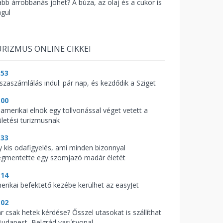
abb árrobbanás jöhet? A búza, az olaj és a cukor is
águl
RIZMUS ONLINE CIKKEI
:53
sszaszámlálás indul: pár nap, és kezdődik a Sziget
:00
 amerikai elnök egy tollvonással véget vetett a
ületési turizmusnak
:33
y kis odafigyelés, ami minden bizonnyal
gmentette egy szomjazó madár életét
:14
erikai befektető kezébe kerülhet az easyJet
:02
r csak hetek kérdése? Ősszel utasokat is szállíthat
Budapest–Belgrád vasútvonal