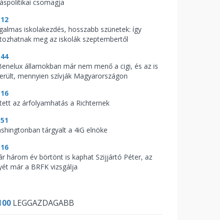
káspolitikai csomagja
:12
galmas iskolakezdés, hosszabb szünetek: így
ltozhatnak meg az iskolák szeptembertől
:44
Benelux államokban már nem menő a cigi, és az is
derült, mennyien szívják Magyarországon
:16
tett az árfolyamhatás a Richternek
:51
shingtonban tárgyalt a 4iG elnöke
:16
ár három év börtönt is kaphat Szijjártó Péter, az
yét már a BRFK vizsgálja
100
LEGGAZDAGABB