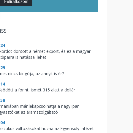
Feliratkozom
ISS
:24
kordot döntött a német export, és ez a magyar
óiparra is hatással lehet
:29
nek nincs bingója, az annyit is ér?
:14
södött a forint, ismét 315 alatt a dollár
:58
mániában már lekapcsolhatja a nagy ipari
gyasztókat az áramszolgáltató
:04
asztikus változásokat hozna az Egyensúly Intézet