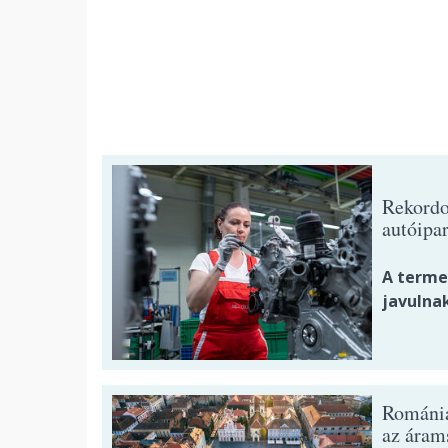
Rekordo
autóipar
A termel
javulnak
Romániá
az áram