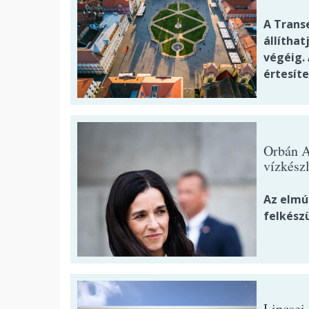
A Transe
állíthat
végéig. 
értesíte
Orbán A
vízkész
Az elmú
felkészü
Lipcsei