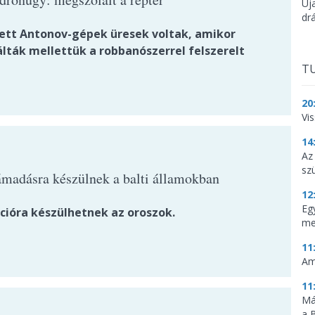
Új
dr
tett Antonov-gépek üresek voltak, amikor
lták mellettük a robbanószerrel felszerelt
TU
20
Vi
14
Az
sz
ámadásra készülnek a balti államokban
12
Eg
cióra készülhetnek az oroszok.
me
11
Am
11
Má
a 