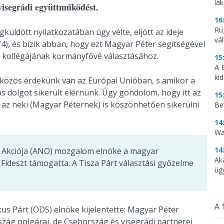
la
 visegrádi együttműködést.
16
Ru
ldött nyilatkozatában úgy vélte, eljött az ideje
vá
V4), és bízik abban, hogy ezt Magyar Péter segítségével
ar kollégájának kormányfővé választásához.
15
A 
ki
 közös érdekünk van az Európai Unióban, s amikor a
s dolgot sikerült elérnünk. Úgy gondolom, hogy itt az
15
y az neki (Magyar Péternek) is köszönhetően sikerülni
Be
14
Wa
14
k Akciója (ANO) mozgalom elnöke a magyar
Ak
a Fideszt támogatta. A Tisza Párt választási győzelme
üg
A
us Párt (ODS) elnöke kijelentette: Magyar Péter
ág polgárai, de Csehország és visegrádi partnerei