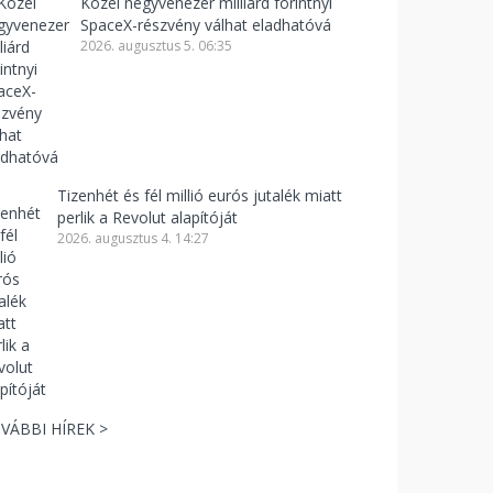
Közel negyvenezer milliárd forintnyi
SpaceX-részvény válhat eladhatóvá
2026. augusztus 5. 06:35
Tizenhét és fél millió eurós jutalék miatt
perlik a Revolut alapítóját
2026. augusztus 4. 14:27
VÁBBI HÍREK >