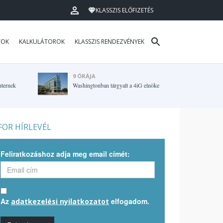
KLASSZIS ELŐFIZETÉS
TOK
KALKULÁTOROK
KLASSZIS RENDEZVÉNYEK
9 ÓRÁJA
hternek
Washingtonban tárgyalt a 4iG elnöke
OR HÍRLEVÉL
Feliratkozáshoz adja meg email címét:
Az
elfogadom.
adatkezelési nyilatkozatot