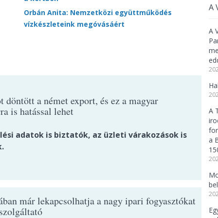
A 
Orbán Anita: Nemzetközi együttműködés
vízkészleteink megóvásáért
A 
Pa
meg
ed
202
Ha
202
t döntött a német export, és ez a magyar
ra is hatással lehet
A 
ir
fo
ési adatok is biztatók, az üzleti várakozások is
a 
.
15
202
Mo
be
202
ban már lekapcsolhatja a nagy ipari fogyasztókat
szolgáltató
Eg