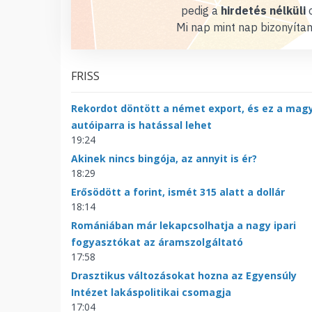
pedig a
hirdetés nélküli
o
Mi nap mint nap bizonyítan
FRISS
Rekordot döntött a német export, és ez a mag
autóiparra is hatással lehet
19:24
Akinek nincs bingója, az annyit is ér?
18:29
Erősödött a forint, ismét 315 alatt a dollár
18:14
Romániában már lekapcsolhatja a nagy ipari
fogyasztókat az áramszolgáltató
17:58
Drasztikus változásokat hozna az Egyensúly
Intézet lakáspolitikai csomagja
17:04