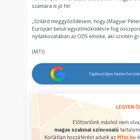
számára is jó hír.
„Szilárd meggyőződésem, hogy (Magyar Péter) 
Európán belüli együttműködésre fog összponto
nyilatkozatában az ODS elnöke, aki szintén g
(MTI)
Tájékozódjon hiteles forrásbó
LEGYEN Ö
Előfizetőink máshol nem olvas
magas szakmai színvonalú
tartalom
Korlátlan hozzáférést adunk az
Mfor.hu
é