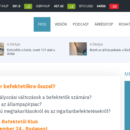
F/HUF
GBP/HUF
BTC/USD
391.9
427.42
64956
+3
+4
-38
FRISS
VIDEÓK
PODCAST
ÁRRÉSSTOP
ROVA
6 ÓRÁJA
9 ÓRÁJA
Erősödött a forint, ismét 315 alatt a
Betett az árfolyamhatás a Ric
dollár
MF
r befektetőkre ősszel?
bályozási változások a befektetők számára?
t az állampapírpiac?
 megtakarításokról és az ingatlanbefektetésekről?
s Befektetői Klub
ember 24., Budapest