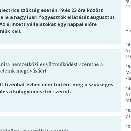
ra 
202
lectrica szükség esetén 19 és 23 óra között
ja le a nagy ipari fogyasztók ellátását augusztus
Az érintett vállalatokat egy nappal előre
PI
niük kell.
16
A 
sz
nita nemzetközi együttműködést szeretne a
15
leteink megóvásáért
Ma
ko
lt tizenhat évben nem történt meg a szükséges
14
lés a külügyminiszter szerint.
A 
má
13
Vis
12
 drónügy: megszólalt a reptér