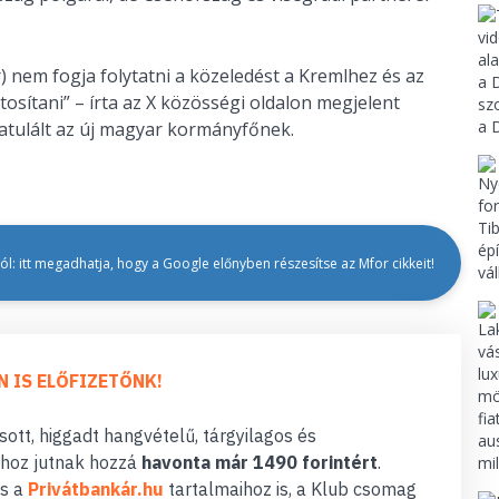
nem fogja folytatni a közeledést a Kremlhez és az
sítani” – írta az X közösségi oldalon megjelent
ratulált az új magyar kormányfőnek.
l: itt megadhatja, hogy a Google előnyben részesítse az Mfor cikkeit!
N IS ELŐFIZETŐNK!
ott, higgadt hangvételű, tárgyilagos és
hoz jutnak hozzá
havonta már 1490 forintért
.
s a
Privátbankár.hu
tartalmaihoz is, a Klub csomag