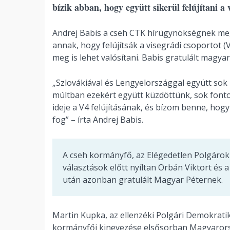
bízik abban, hogy együtt sikerül felújítani a
Andrej Babis a cseh CTK hírügynökségnek megkü
annak, hogy felújítsák a visegrádi csoportot (
meg is lehet valósítani. Babis gratulált magy
„Szlovákiával és Lengyelországgal együtt sok
múltban ezekért együtt küzdöttünk, sok fonto
ideje a V4 felújításának, és bízom benne, hog
fog” – írta Andrej Babis.
A cseh kormányfő, az Elégedetlen Polgáro
választások előtt nyíltan Orbán Viktort és 
után azonban gratulált Magyar Péternek.
Martin Kupka, az ellenzéki Polgári Demokratik
kormányfői kinevezése elsősorban Magyarorsz