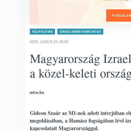
FOGLALJA
KÜLPOLITIKA
IZRAELI-IRÁNI KONFLIKTUS
2025. JÚNIUS 23. 06:50
Magyarország Izrael
a közel-keleti orszá
mfor.hu
Gideon Szaár az M1-nek adott interjúban elmo
megoldásában, a Hamász fogságában lévő izra
kapcsolatait Magyarországgal.