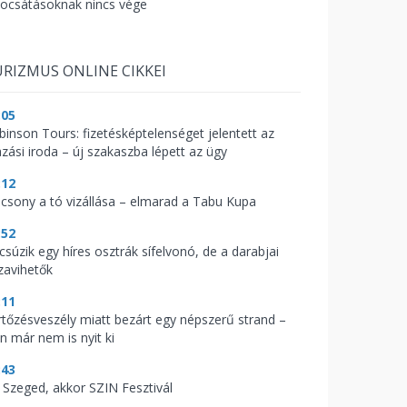
bocsátásoknak nincs vége
RIZMUS ONLINE CIKKEI
:05
binson Tours: fizetésképtelenséget jelentett az
azási iroda – új szakaszba lépett az ügy
:12
acsony a tó vizállása – elmarad a Tabu Kupa
:52
csúzik egy híres osztrák sífelvonó, de a darabjai
zavihetők
:11
rtőzésveszély miatt bezárt egy népszerű strand –
n már nem is nyit ki
:43
 Szeged, akkor SZIN Fesztivál