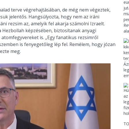
l halad terve végrehajtásában, de még nem végeztek,
ásuk jelentős. Hangsúlyozta, hogy nem az iráni
ni rezsim az, amelyik fel akarja számolni Izraelt.
 Hezbollah képzésében, biztosítanak anyagi
 atomfegyvereket is. „Egy fanatikus rezsimről
szemben is fenyegetőleg lép fel. Remélem, hogy józan
yezte meg.
TO