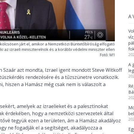
A 
Vo
ví
pá
ölcsösen járt el, amikor a Nemzetközi Büntetőbíróság elfogató
fo
ki az izraeli miniszterelnök és a korábbi védelmi miniszter ellen
202
Fotó: M1
A 
n Szaár azt mondta, Izrael igent mondott Steve Witkoff
leg
202
 túszkérdés rendezésére és a tűzszünetre vonatkozik.
i, hiszen a Hamász még csak nem is válaszolt a
Ré
Bál
202
ekért, amelyek az izraelieket és a palesztinokat
Mo
nak érdekében, hogy a nemzetközi szervezetek által
be
202
tővé tegyük ezen a területen, ám a Hamász akadályoz
y ne fogadják el a segítséget, akadályozza a
Eg