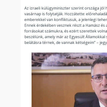
Az izraeli külügyminiszter szerint országa jó
vasárnap is folytatják. Hozzátette: előrehalad
emberekkel van konfliktusuk, a jelenlegi teherá
Ennek érdekében vesznek részt a Hamász és a
forrásokat számukra, és ezért szerettek volna
beszélünk, amely már az Egyesült Államokkal 
belátásra térnek, de vannak kétségeim” – jeg