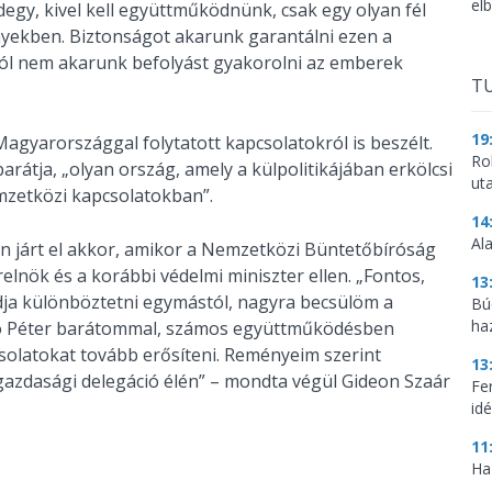
el
egy, kivel kell együttműködnünk, csak egy olyan fél
nyekben. Biztonságot akarunk garantálni ezen a
tból nem akarunk befolyást gyakorolni az emberek
TU
19
 Magyarországgal folytatott kapcsolatokról is beszélt.
Ro
rátja, „olyan ország, amely a külpolitikájában erkölcsi
ut
emzetközi kapcsolatokban”.
14
Al
 járt el akkor, amikor a Nemzetközi Büntetőbíróság
relnök és a korábbi védelmi miniszter ellen. „Fontos,
13
dja különböztetni egymástól, nagyra becsülöm a
Bú
ha
rtó Péter barátommal, számos együttműködésben
csolatokat tovább erősíteni. Reményeim szerint
13
zdasági delegáció élén” – mondta végül Gideon Szaár
Fe
idé
11
Ha