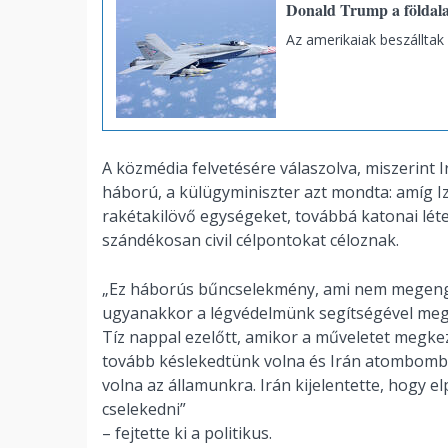
Donald Trump a földalat
Az amerikaiak beszálltak
A közmédia felvetésére válaszolva, miszerint 
háború, a külügyminiszter azt mondta: amíg Iz
rakétakilövő egységeket, továbbá katonai lét
szándékosan civil célpontokat céloznak.
„Ez háborús bűncselekmény, ami nem megengedh
ugyanakkor a légvédelmünk segítségével meg 
Tíz nappal ezelőtt, amikor a műveletet megkez
tovább késlekedtünk volna és Irán atombombát 
volna az államunkra. Irán kijelentette, hogy el
cselekedni”
– fejtette ki a politikus.