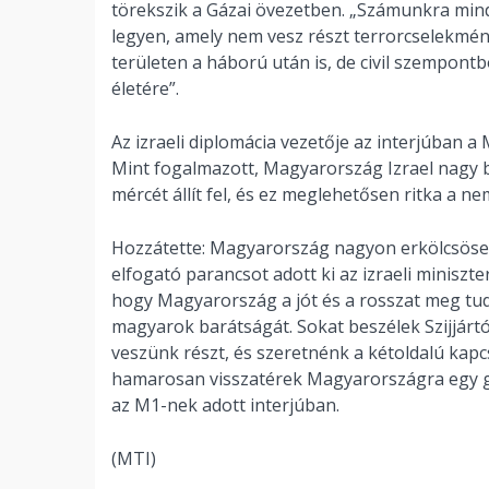
törekszik a Gázai övezetben. „Számunkra mind
legyen, amely nem vesz részt terrorcselekmé
területen a háború után is, de civil szempon
életére”.
Az izraeli diplomácia vezetője az interjúban a
Mint fogalmazott, Magyarország Izrael nagy ba
mércét állít fel, és ez meglehetősen ritka a n
Hozzátette: Magyarország nagyon erkölcsösen
elfogató parancsot adott ki az izraeli miniszte
hogy Magyarország a jót és a rosszat meg tu
magyarok barátságát. Sokat beszélek Szijjá
veszünk részt, és szeretnénk a kétoldalú kap
hamarosan visszatérek Magyarországra egy ga
az M1-nek adott interjúban.
(MTI)