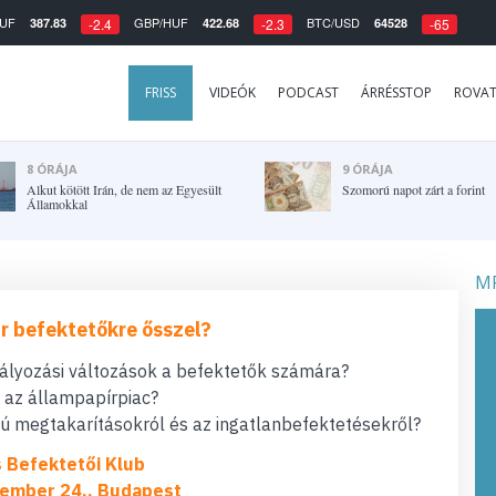
UF
GBP/HUF
BTC/USD
387.83
422.68
64528
-2.4
-2.3
-65
FRISS
VIDEÓK
PODCAST
ÁRRÉSSTOP
ROVA
8 ÓRÁJA
9 ÓRÁJA
Alkut kötött Irán, de nem az Egyesült
Szomorú napot zárt a forint
Államokkal
MF
r befektetőkre ősszel?
bályozási változások a befektetők számára?
t az állampapírpiac?
 megtakarításokról és az ingatlanbefektetésekről?
s Befektetői Klub
ember 24., Budapest