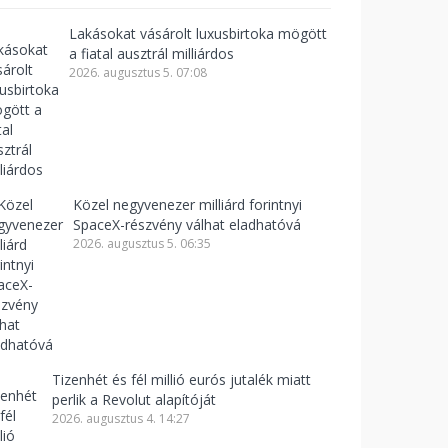
Lakásokat vásárolt luxusbirtoka mögött
a fiatal ausztrál milliárdos
2026. augusztus 5. 07:08
Közel negyvenezer milliárd forintnyi
SpaceX-részvény válhat eladhatóvá
2026. augusztus 5. 06:35
Tizenhét és fél millió eurós jutalék miatt
perlik a Revolut alapítóját
2026. augusztus 4. 14:27