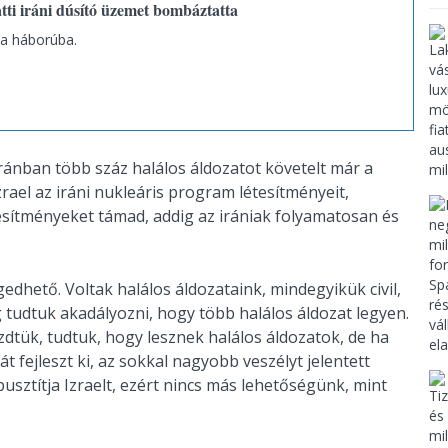
ti iráni dúsító üzemet bombáztatta
 a háborúba.
Iránban több száz halálos áldozatot követelt már a
rael az iráni nukleáris program létesítményeit,
esítményeket támad, addig az irániak folyamatosan és
ető. Voltak halálos áldozataink, mindegyikük civil,
tudtuk akadályozni, hogy több halálos áldozat legyen.
dtük, tudtuk, hogy lesznek halálos áldozatok, de ha
fejleszt ki, az sokkal nagyobb veszélyt jelentett
pusztítja Izraelt, ezért nincs más lehetőségünk, mint