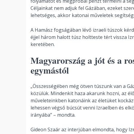
folyamatot és megpróbál pénzt termelni a segé
Céljainkat nem adjuk fel Gázában, ezeket szer
lehetséges, akkor katonai műveletek segítségév
A Hamász fogságában lévő izraeli túszok kérd
éjjel három halott túsz holtteste tért vissza I
keretében.
Magyarország a jót és a ro
egymástól
„Összességében még ötven túszunk van a Gáza
közülük. Mindenkit haza akarunk hozni, az élők
műveleteinkben katonáink az életüket kockázt
lehessen végső búcsút venni Izraelben és elk
irányába” – mondta.
Gideon Szaár az interjúban elmondta, hogy Iz