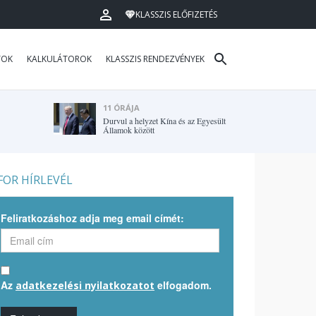
KLASSZIS ELŐFIZETÉS
TOK
KALKULÁTOROK
KLASSZIS RENDEZVÉNYEK
11 ÓRÁJA
Durvul a helyzet Kína és az Egyesült
Államok között
OR HÍRLEVÉL
Feliratkozáshoz adja meg email címét:
Az
elfogadom.
adatkezelési nyilatkozatot