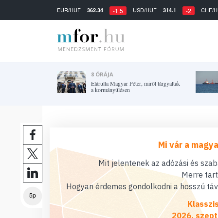
EUR/HUF
USD/HUF
CHF/H
362.34
314.1
-1.5
-2
8 ÓRÁJA
Elárulta Magyar Péter, miről tárgyaltak
a kormányülésen
Mi vár a magya
Mit jelentenek az adózási és sza
Merre tar
Hogyan érdemes gondolkodni a hosszú távú
5p
Klasszi
2026. szept