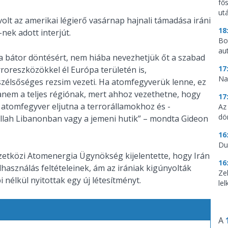
fő
utá
 volt az amerikai légierő vasárnap hajnali támadása iráni
18
nek adott interjút.
Bo
au
 bátor döntésért, nem hiába nevezhetjük őt a szabad
17
rroreszközökkel él Európa területén is,
Na
szélsőséges rezsim vezeti. Ha atomfegyverük lenne, ez
anem a teljes régiónak, mert ahhoz vezethetne, hogy
17
z atomfegyver eljutna a terrorállamokhoz és -
Az
dö
ollah Libanonban vagy a jemeni hutik” – mondta Gideon
16
Du
emzetközi Atomenergia Ügynökség kijelentette, hogy Irán
16
asználás feltételeinek, ám az irániak kigúnyolták
Ze
nélkül nyitottak egy új létesítményt.
le
A