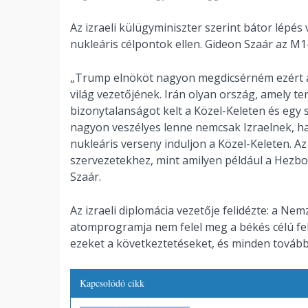
Az izraeli külügyminiszter szerint bátor lépés
nukleáris célpontok ellen. Gideon Szaár az M1-
„Trump elnököt nagyon megdicsérném ezért a
világ vezetőjének. Irán olyan ország, amely te
bizonytalanságot kelt a Közel-Keleten és egy 
nagyon veszélyes lenne nemcsak Izraelnek, h
nukleáris verseny induljon a Közel-Keleten. A
szervezetekhez, mint amilyen például a Hezb
Szaár.
Az izraeli diplomácia vezetője felidézte: a N
atomprogramja nem felel meg a békés célú felh
ezeket a következtetéseket, és minden további 
Kapcsolódó cikk