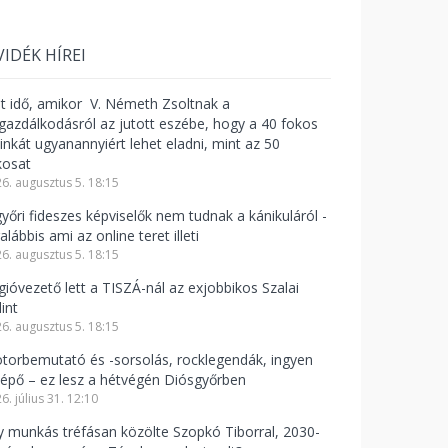
VIDÉK HÍREI
lt idő, amikor V. Németh Zsoltnak a
zgazdálkodásról az jutott eszébe, hogy a 40 fokos
linkát ugyanannyiért lehet eladni, mint az 50
kosat
6. augusztus 5. 18:15
győri fideszes képviselők nem tudnak a kánikuláról -
alábbis ami az online teret illeti
6. augusztus 5. 18:15
gióvezető lett a TISZÁ-nál az exjobbikos Szalai
int
6. augusztus 5. 18:15
torbemutató és -sorsolás, rocklegendák, ingyen
lépő – ez lesz a hétvégén Diósgyőrben
6. július 31. 12:10
y munkás tréfásan közölte Szopkó Tiborral, 2030-