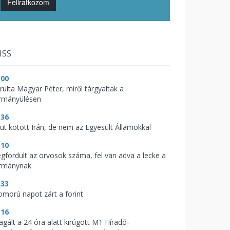
Feliratkozom
ISS
:00
árulta Magyar Péter, miről tárgyaltak a
rmányülésen
:36
kut kötött Irán, de nem az Egyesült Államokkal
:10
gfordult az orvosok száma, fel van adva a lecke a
rmánynak
:33
omorú napot zárt a forint
:16
agált a 24 óra alatt kirúgott M1 Híradó-