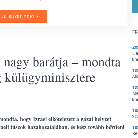
 LE HELYÉT MOST >>
FR
20
El
 nagy barátja – mondta
ko
19
g külügyminisztere
Al
19
Me
ko
18
Sz
ndta, hogy Izrael elkötelezett a gázai helyzet
eli túszok hazahozatalában, és kész tovább bővíteni
18
Re