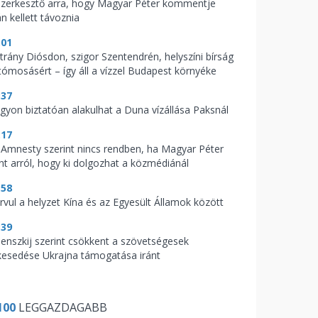
szerkesztő arra, hogy Magyar Péter kommentje
n kellett távoznia
:01
trány Diósdon, szigor Szentendrén, helyszíni bírság
tómosásért – így áll a vízzel Budapest környéke
:37
gyon biztatóan alakulhat a Duna vízállása Paksnál
:17
 Amnesty szerint nincs rendben, ha Magyar Péter
nt arról, hogy ki dolgozhat a közmédiánál
:58
rvul a helyzet Kína és az Egyesült Államok között
:39
lenszkij szerint csökkent a szövetségesek
lkesedése Ukrajna támogatása iránt
100
LEGGAZDAGABB