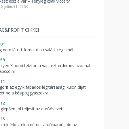
kész lesz a vár – Tényleg csak viccelt?
6. július 31. 11:56
AC&PROFIT CIKKEI
:01
g nem látott fordulat a családi cégeknél
:59
 ilyen Xiaomi telefonja van, ezt érdemes azonnal
apcsolni!
:11
gorít az egyik fapados légitársaság: külön díjat
zet be a kézipoggyászokra
:12
glepően jól teljesít az euróövezet
:35
 hírek érkeztek a német autóiparból, de az