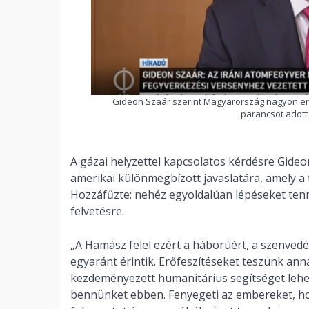
Gideon Szaár szerint Magyarország nagyon erk
parancsot adott 
A gázai helyzettel kapcsolatos kérdésre Gideo
amerikai különmegbízott javaslatára, amely a
Hozzáfűzte: nehéz egyoldalúan lépéseket tenn
felvetésre.
„A Hamász felel ezért a háborúért, a szenvedés
egyaránt érintik. Erőfeszítéseket teszünk an
kezdeményezett humanitárius segítséget lehe
bennünket ebben. Fenyegeti az embereket, hog