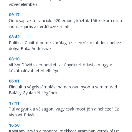
vízvédelemben
09:17
Odacsaptak a franciák: 420 ember, köztük 166 kiskorú ellen
indult eljárás az erdőtüzek miatt
08:42
Political Capital: nem kizárólag az ellenzék miatt lesz nehéz
dolga Baka Andrásnak
08:10
Vitézy Dávid szembesített a tényekkel: óriási a magyar
közúthálózat leterheltsége
06:01
Elindult a végelszámolás, hamarosan nyoma sem marad
Balásy Gyula két cégének
17:11
Túl vagyunk a válságon, vagy csak most jön a neheze? Ez
Viszont Privát
16:50
Kapitány István elmondta, mekkora arányban vettek részt