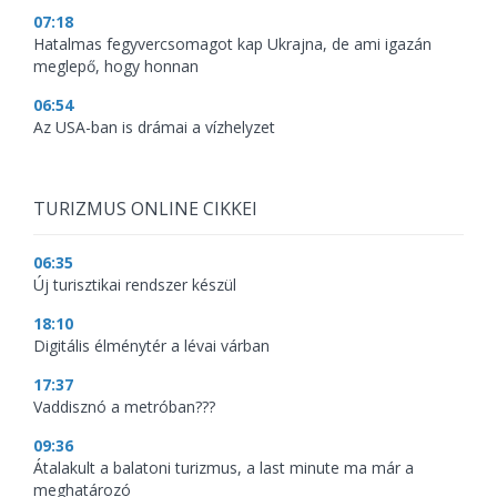
07:18
Hatalmas fegyvercsomagot kap Ukrajna, de ami igazán
meglepő, hogy honnan
06:54
Az USA-ban is drámai a vízhelyzet
TURIZMUS ONLINE CIKKEI
06:35
Új turisztikai rendszer készül
18:10
Digitális élménytér a lévai várban
17:37
Vaddisznó a metróban???
09:36
Átalakult a balatoni turizmus, a last minute ma már a
meghatározó