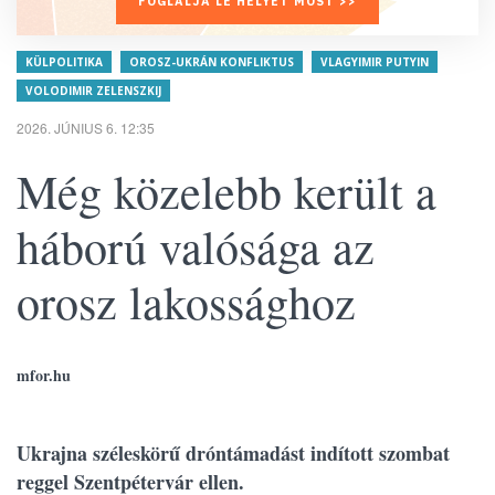
FOGLALJA LE HELYÉT MOST >>
KÜLPOLITIKA
OROSZ-UKRÁN KONFLIKTUS
VLAGYIMIR PUTYIN
VOLODIMIR ZELENSZKIJ
2026. JÚNIUS 6. 12:35
Még közelebb került a
háború valósága az
orosz lakossághoz
mfor.hu
Ukrajna széleskörű dróntámadást indított szombat
reggel Szentpétervár ellen.