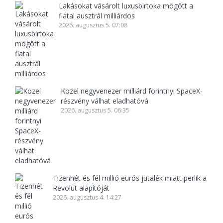
Lakásokat vásárolt luxusbirtoka mögött a
fiatal ausztrál milliárdos
2026. augusztus 5. 07:08
Közel negyvenezer milliárd forintnyi SpaceX-
részvény válhat eladhatóvá
2026. augusztus 5. 06:35
Tizenhét és fél millió eurós jutalék miatt perlik a
Revolut alapítóját
2026. augusztus 4. 14:27