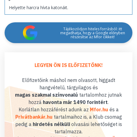
Helyette harcra hívta katonáit.
Tájékozódjon hiteles forrásból: itt
megadhatja, hogy a Google előnyben
részesítse az Mfor cikkeit!
LEGYEN ÖN IS ELŐFIZETŐNK!
Előfizetőink máshol nem olvasott, higgadt
hangvételű, tárgyilagos és
magas szakmai színvonalú
tartalomhoz jutnak
hozzá
havonta már 1490 forintért
.
Korlátlan hozzáférést adunk az
Mfor.hu
és a
Privátbankár.hu
tartalmaihoz is, a Klub csomag
pedig a
hirdetés nélküli
olvasási lehetőséget is
tartalmazza.