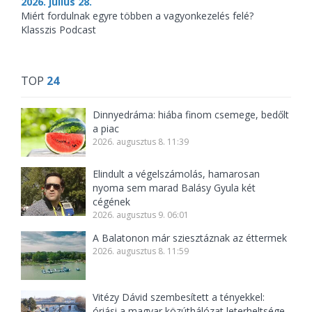
2026. július 28.
Miért fordulnak egyre többen a vagyonkezelés felé?
Klasszis Podcast
TOP
24
Dinnyedráma: hiába finom csemege, bedőlt
a piac
2026. augusztus 8. 11:39
Elindult a végelszámolás, hamarosan
nyoma sem marad Balásy Gyula két
cégének
2026. augusztus 9. 06:01
A Balatonon már sziesztáznak az éttermek
2026. augusztus 8. 11:59
Vitézy Dávid szembesített a tényekkel:
óriási a magyar közúthálózat leterheltsége