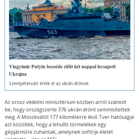
Vlagyimir Putyin beszéde előtt két nappal lecsapott
Ukrajna
Szentpétervárt érték el az ukrán drónok.
Az orosz védelmi minisztérium közben arról számolt
be, hogy országszerte 376 ukrán drónt semmisítettek
meg. A Moszkvától 177 kilométerre lévő Tver hatóságai
azt közölték, hogy a lehulló törmelékek egy
gépjárműre zuhantak, amelynek sofőrje életét