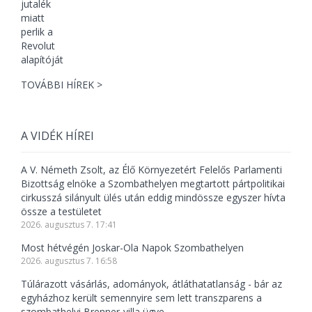
TOVÁBBI HÍREK >
A VIDÉK HÍREI
A V. Németh Zsolt, az Élő Környezetért Felelős Parlamenti
Bizottság elnöke a Szombathelyen megtartott pártpolitikai
cirkusszá silányult ülés után eddig mindössze egyszer hívta
össze a testületet
2026. augusztus 7. 17:41
Most hétvégén Joskar-Ola Napok Szombathelyen
2026. augusztus 7. 16:58
Túlárazott vásárlás, adományok, átláthatatlanság - bár az
egyházhoz került semennyire sem lett transzparens a
szombathelyi Brenner-villa ügye