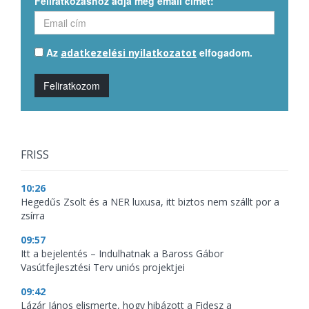
Feliratkozáshoz adja meg email címét:
Az
elfogadom.
adatkezelési nyilatkozatot
Feliratkozom
FRISS
10:26
Hegedűs Zsolt és a NER luxusa, itt biztos nem szállt por a
zsírra
09:57
Itt a bejelentés – Indulhatnak a Baross Gábor
Vasútfejlesztési Terv uniós projektjei
09:42
Lázár János elismerte, hogy hibázott a Fidesz a