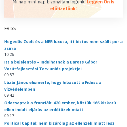
Mi nap mint nap bizonyítani fogunk!
Legyen Ön is
előfizetőnk!
FRISS
Hegedűs Zsolt és a NER luxusa, itt biztos nem szállt por a
zsírra
10:26
Itt a bejelentés – Indulhatnak a Baross Gábor
Vasútfejlesztési Terv uniós projektjei
09:57
Lázár János elismerte, hogy hibázott a Fidesz a
vízvédelemben
09:42
Odacsaptak a franciák: 420 ember, köztük 166 kiskorú
ellen indult eljárás az erdőtüzek miatt
09:17
Political Capital: nem kizárólag az ellenzék miatt lesz