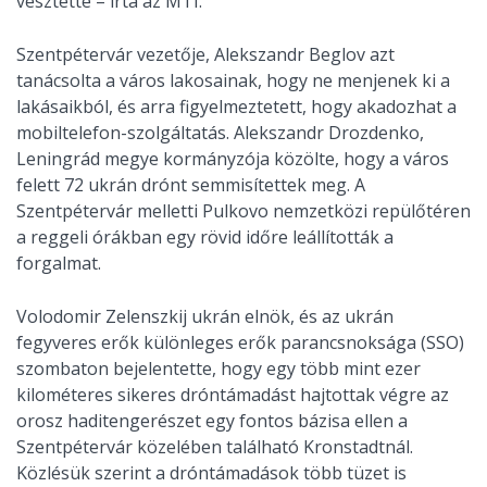
vesztette – írta az MTI.
Szentpétervár vezetője, Alekszandr Beglov azt
tanácsolta a város lakosainak, hogy ne menjenek ki a
lakásaikból, és arra figyelmeztetett, hogy akadozhat a
mobiltelefon-szolgáltatás. Alekszandr Drozdenko,
Leningrád megye kormányzója közölte, hogy a város
felett 72 ukrán drónt semmisítettek meg. A
Szentpétervár melletti Pulkovo nemzetközi repülőtéren
a reggeli órákban egy rövid időre leállították a
forgalmat.
Volodomir Zelenszkij ukrán elnök, és az ukrán
fegyveres erők különleges erők parancsnoksága (SSO)
szombaton bejelentette, hogy egy több mint ezer
kilométeres sikeres dróntámadást hajtottak végre az
orosz haditengerészet egy fontos bázisa ellen a
Szentpétervár közelében található Kronstadtnál.
Közlésük szerint a dróntámadások több tüzet is