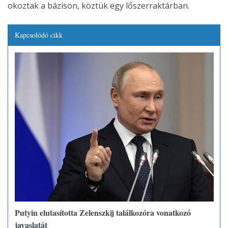
okoztak a bázison, köztük egy lőszerraktárban.
Kapcsolódó cikk
Putyin elutasította Zelenszkij találkozóra vonatkozó
javaslatát