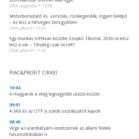
2026. augusztus 7. 16:58
Motorbemutató és -sorsolás, rocklegendák, ingyen belépő
– ez lesz a hétvégén Diósgyőrben
2026. július 31. 12:10
Egy munkás tréfásan közölte Szopkó Tiborral, 2030-ra kész
lesz a vár – Tényleg csak viccelt?
2026. július 31. 11:56
PIAC&PROFIT CIKKEI
10:04
A magyarok a világ legnagyobb utazói között
09:01
A Mol és az OTP is szebb osztályzatot kapott
08:40
Vége az urambátyám-rendszernek az állami földek
hasznosításában is