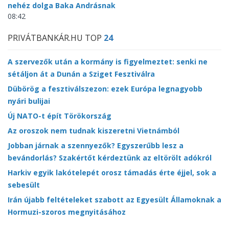
nehéz dolga Baka Andrásnak
08:42
PRIVÁTBANKÁR.HU TOP
24
A szervezők után a kormány is figyelmeztet: senki ne
sétáljon át a Dunán a Sziget Fesztiválra
Dübörög a fesztiválszezon: ezek Európa legnagyobb
nyári bulijai
Új NATO-t épít Törökország
Az oroszok nem tudnak kiszeretni Vietnámból
Jobban járnak a szennyezők? Egyszerűbb lesz a
bevándorlás? Szakértőt kérdeztünk az eltörölt adókról
Harkiv egyik lakótelepét orosz támadás érte éjjel, sok a
sebesült
Irán újabb feltételeket szabott az Egyesült Államoknak a
Hormuzi-szoros megnyitásához