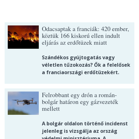
Odacsaptak a franciák: 420 ember,
köztük 166 kiskorú ellen indult
eljárás az erdőtüzek miatt
Szándékos gyújtogatás vagy
véletlen tűzokozás? Ők a felelősek
a franciaországi erdőtüzekért.
Felrobbant egy drón a román-
bolgár határon egy gázvezeték
mellett
A bolgár oldalon történő incidenst
jelenleg is vizsgálja az ország
védelmi minisztériuma. A