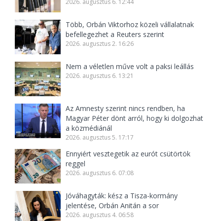
2026. augusztus 6. 12:44
Több, Orbán Viktorhoz közeli vállalatnak
befellegezhet a Reuters szerint
2026. augusztus 2. 16:26
Nem a véletlen műve volt a paksi leállás
2026. augusztus 6. 13:21
Az Amnesty szerint nincs rendben, ha
Magyar Péter dönt arról, hogy ki dolgozhat
a közmédiánál
2026. augusztus 5. 17:17
Ennyiért vesztegetik az eurót csütörtök
reggel
2026. augusztus 6. 07:08
Jóváhagyták: kész a Tisza-kormány
jelentése, Orbán Anitán a sor
2026. augusztus 4. 06:58