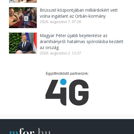
Brüsszel központjában milliárdokért vett
volna ingatlant az Orbán-kormány
2026. augusztus 7. 07:26
Magyar Péter újabb bejelentése az
áramhiányról: hatalmas spórolásba kezdett
az ország
2026. augusztus 2. 12:37
Együttműködő partnerünk: