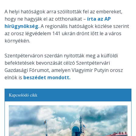
A helyi hatóságok arra szólították fel az embereket,
hogy ne hagyják el az otthonaikat –
írta az AP
hírügynökség.
A regionális hatóságok közlése szerint
az orosz légvédelem 141 ukrán drónt lőtt le a város
környékén.
Szentpéterváron szerdán nyitották meg a külföldi
befektetések bevonzását célzó Szentpétervári
Gazdasági Fórumot, amelyen Vlagyimir Putyin orosz
elnök is
beszédet mondott.
Kapcsolódó cikk