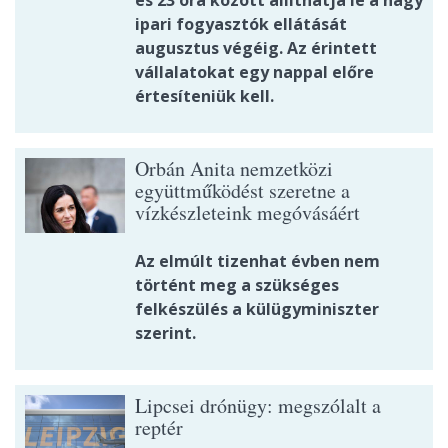
és 23 óra között állíthatja le a nagy
ipari fogyasztók ellátását
augusztus végéig. Az érintett
vállalatokat egy nappal előre
értesíteniük kell.
Orbán Anita nemzetközi
együttműködést szeretne a
vízkészleteink megóvásáért
Az elmúlt tizenhat évben nem
történt meg a szükséges
felkészülés a külügyminiszter
szerint.
Lipcsei drónügy: megszólalt a
reptér