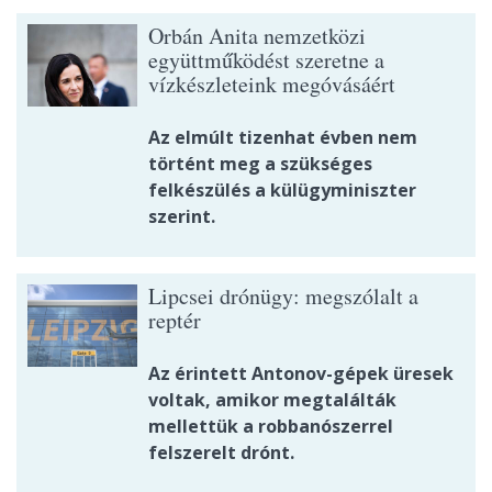
Orbán Anita nemzetközi
együttműködést szeretne a
vízkészleteink megóvásáért
Az elmúlt tizenhat évben nem
történt meg a szükséges
felkészülés a külügyminiszter
szerint.
Lipcsei drónügy: megszólalt a
reptér
Az érintett Antonov-gépek üresek
voltak, amikor megtalálták
mellettük a robbanószerrel
felszerelt drónt.