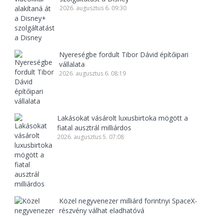
2026. augusztus 6. 09:30
Nyereségbe fordult Tibor Dávid építőipari
vállalata
2026. augusztus 6. 08:19
Lakásokat vásárolt luxusbirtoka mögött a
fiatal ausztrál milliárdos
2026. augusztus 5. 07:08
Közel negyvenezer milliárd forintnyi SpaceX-
részvény válhat eladhatóvá