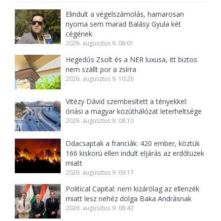
Elindult a végelszámolás, hamarosan
nyoma sem marad Balásy Gyula két
cégének
2026. augusztus 9. 06:01
Hegedűs Zsolt és a NER luxusa, itt biztos
nem szállt por a zsírra
2026. augusztus 9. 10:26
Vitézy Dávid szembesített a tényekkel:
óriási a magyar közúthálózat leterheltsége
2026. augusztus 9. 08:10
Odacsaptak a franciák: 420 ember, köztük
166 kiskorú ellen indult eljárás az erdőtüzek
miatt
2026. augusztus 9. 09:17
Political Capital: nem kizárólag az ellenzék
miatt lesz nehéz dolga Baka Andrásnak
2026. augusztus 9. 08:42