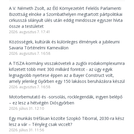
A V. Németh Zsolt, az Élő Környezetért Felelős Parlamenti
Bizottság elnöke a Szombathelyen megtartott pártpolitikai
cirkusszá silányult ülés után eddig mindössze egyszer hívta
össze a testületet
2026. augusztus 7. 17:41
Közösségek, kultúrák és különleges élmények a jubileumi
Savaria Történelmi Karneválon
2026. augusztus 7. 16:58
A TISZA-kormány visszaköveteli a zuglói irodakomplexumra
kifizetett több mint 300 milliárd forintot - az ügy egyik
legnagyobb nyertese éppen az a Bayer Construct volt,
amely jelenleg Győrben egy 150 lakásos beruházásra készül
2026. augusztus 7. 16:58
Motorbemutató és -sorsolás, rocklegendák, ingyen belépő
– ez lesz a hétvégén Diósgyőrben
2026. július 31. 12:10
Egy munkás tréfásan közölte Szopkó Tiborral, 2030-ra kész
lesz a vár – Tényleg csak viccelt?
2026. július 31. 11:56