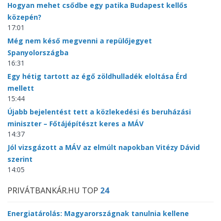
Hogyan mehet csődbe egy patika Budapest kellős
közepén?
17:01
Még nem késő megvenni a repülőjegyet
Spanyolországba
16:31
Egy hétig tartott az égő zöldhulladék eloltása Érd
mellett
15:44
Újabb bejelentést tett a közlekedési és beruházási
miniszter – Főtájépítészt keres a MÁV
14:37
Jól vizsgázott a MÁV az elmúlt napokban Vitézy Dávid
szerint
14:05
PRIVÁTBANKÁR.HU TOP
24
Energiatárolás: Magyarországnak tanulnia kellene