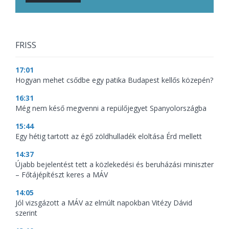
FRISS
17:01
Hogyan mehet csődbe egy patika Budapest kellős közepén?
16:31
Még nem késő megvenni a repülőjegyet Spanyolországba
15:44
Egy hétig tartott az égő zöldhulladék eloltása Érd mellett
14:37
Újabb bejelentést tett a közlekedési és beruházási miniszter
– Főtájépítészt keres a MÁV
14:05
Jól vizsgázott a MÁV az elmúlt napokban Vitézy Dávid
szerint