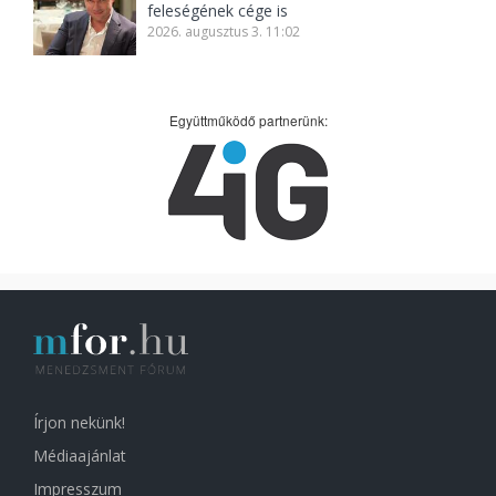
feleségének cége is
2026. augusztus 3. 11:02
Együttműködő partnerünk:
Írjon nekünk!
Médiaajánlat
Impresszum