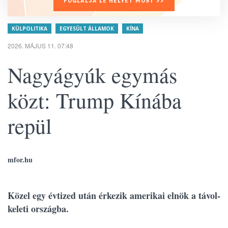
FOGLALJA LE HELYÉT MOST >>
KÜLPOLITIKA
EGYESÜLT ÁLLAMOK
KÍNA
2026. MÁJUS 11. 07:48
Nagyágyúk egymás
közt: Trump Kínába
repül
mfor.hu
Közel egy évtized után érkezik amerikai elnök a távol-
keleti országba.