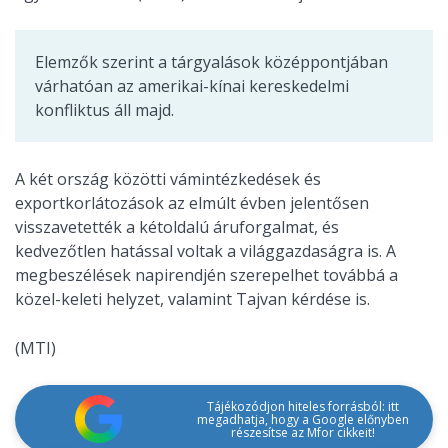
Elemzők szerint a tárgyalások középpontjában
várhatóan az amerikai-kínai kereskedelmi
konfliktus áll majd.
A két ország közötti vámintézkedések és
exportkorlátozások az elmúlt évben jelentősen
visszavetették a kétoldalú áruforgalmat, és
kedvezőtlen hatással voltak a világgazdaságra is. A
megbeszélések napirendjén szerepelhet továbbá a
közel-keleti helyzet, valamint Tajvan kérdése is.
(MTI)
Tájékozódjon hiteles forrásból: itt
megadhatja, hogy a Google előnyben
részesítse az Mfor cikkeit!