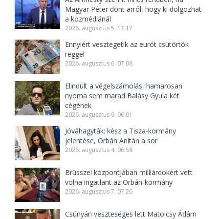
Magyar Péter dönt arról, hogy ki dolgozhat
a közmédiánál
2026. augusztus 5. 17:17
Ennyiért vesztegetik az eurót csütörtök
reggel
2026. augusztus 6. 07:08
Elindult a végelszámolás, hamarosan
nyoma sem marad Balásy Gyula két
cégének
2026. augusztus 9. 06:01
Jóváhagyták: kész a Tisza-kormány
jelentése, Orbán Anitán a sor
2026. augusztus 4. 06:58
Brüsszel központjában milliárdokért vett
volna ingatlant az Orbán-kormány
2026. augusztus 7. 07:26
Csúnyán veszteséges lett Matolcsy Ádám