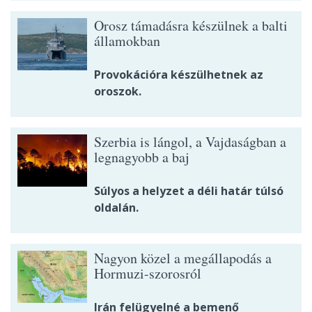
Orosz támadásra készülnek a balti
államokban
Provokációra készülhetnek az
oroszok.
Szerbia is lángol, a Vajdaságban a
legnagyobb a baj
Súlyos a helyzet a déli határ túlsó
oldalán.
Nagyon közel a megállapodás a
Hormuzi-szorosról
Irán felügyelné a bemenő