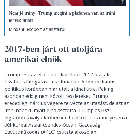
Nem jó irány: Trump megint a plafonon van az iráni
tervek miatt
Mindent lesöpört az asztalról.
2017-ben járt ott utoljára
amerikai elnök
Trump lesz az első amerikai elnök 2017 óta, aki
hivatalos látogatást tesz Kínában. A republikánus
politikus korábban már utalt a kínai útra, Peking
azonban eddig nem közölt részleteket. Trump
eredetileg március végére tervezte az utazást, de azt az
iráni háború miatt elhalasztotta. Trump és Hszi
legutóbb tavaly októberben találkozott személyesen a
dél-koreai Ázsiai-csendes-óceáni Gazdasági
Együttműködés (APEC) csúcstalálkozóján.