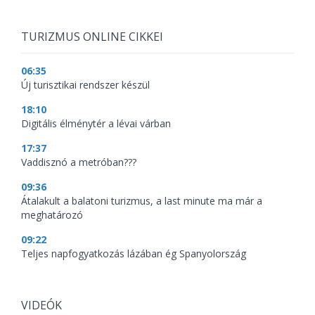
TURIZMUS ONLINE CIKKEI
06:35
Új turisztikai rendszer készül
18:10
Digitális élménytér a lévai várban
17:37
Vaddisznó a metróban???
09:36
Átalakult a balatoni turizmus, a last minute ma már a
meghatározó
09:22
Teljes napfogyatkozás lázában ég Spanyolország
VIDEÓK