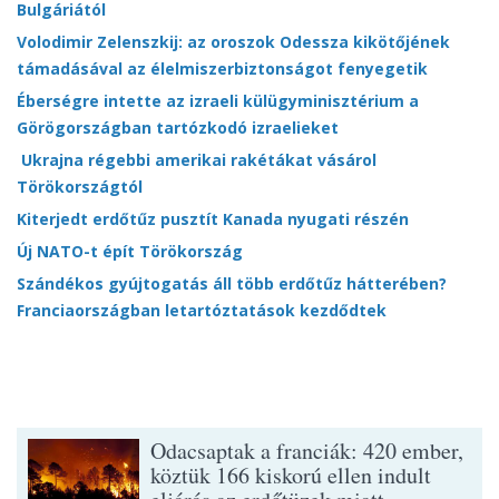
Bulgáriától
Volodimir Zelenszkij: az oroszok Odessza kikötőjének
támadásával az élelmiszerbiztonságot fenyegetik
Éberségre intette az izraeli külügyminisztérium a
Görögországban tartózkodó izraelieket
Ukrajna régebbi amerikai rakétákat vásárol
Törökországtól
Kiterjedt erdőtűz pusztít Kanada nyugati részén
Új NATO-t épít Törökország
Szándékos gyújtogatás áll több erdőtűz hátterében?
Franciaországban letartóztatások kezdődtek
Odacsaptak a franciák: 420 ember,
köztük 166 kiskorú ellen indult