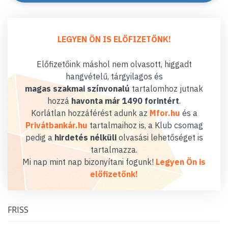
LEGYEN ÖN IS ELŐFIZETŐNK!
Előfizetőink máshol nem olvasott, higgadt
hangvételű, tárgyilagos és
magas szakmai színvonalú
tartalomhoz jutnak
hozzá
havonta már 1490 forintért
.
Korlátlan hozzáférést adunk az
Mfor.hu
és a
Privátbankár.hu
tartalmaihoz is, a Klub csomag
pedig a
hirdetés nélküli
olvasási lehetőséget is
tartalmazza.
Mi nap mint nap bizonyítani fogunk!
Legyen Ön is
előfizetőnk!
FRISS