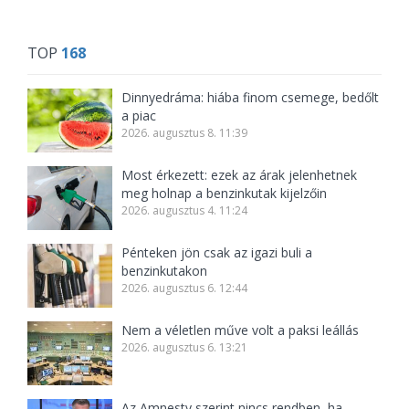
TOP
168
Dinnyedráma: hiába finom csemege, bedőlt
a piac
2026. augusztus 8. 11:39
Most érkezett: ezek az árak jelenhetnek
meg holnap a benzinkutak kijelzőin
2026. augusztus 4. 11:24
Pénteken jön csak az igazi buli a
benzinkutakon
2026. augusztus 6. 12:44
Nem a véletlen műve volt a paksi leállás
2026. augusztus 6. 13:21
Az Amnesty szerint nincs rendben, ha