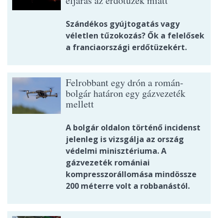
eljárás az erdőtüzek miatt
Szándékos gyújtogatás vagy
véletlen tűzokozás? Ők a felelősek
a franciaországi erdőtüzekért.
Felrobbant egy drón a román-
bolgár határon egy gázvezeték
mellett
A bolgár oldalon történő incidenst
jelenleg is vizsgálja az ország
védelmi minisztériuma. A
gázvezeték romániai
kompresszorállomása mindössze
200 méterre volt a robbanástól.