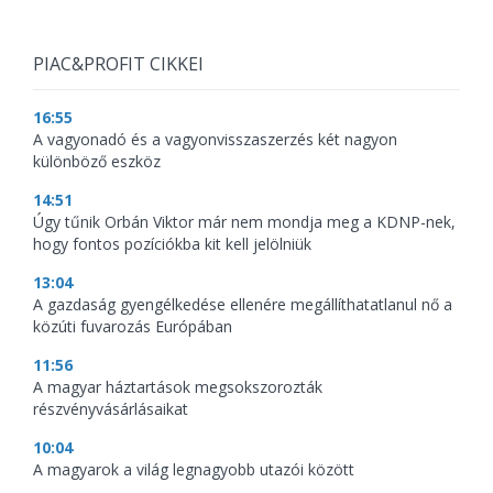
PIAC&PROFIT CIKKEI
16:55
A vagyonadó és a vagyonvisszaszerzés két nagyon
különböző eszköz
14:51
Úgy tűnik Orbán Viktor már nem mondja meg a KDNP-nek,
hogy fontos pozíciókba kit kell jelölniük
13:04
A gazdaság gyengélkedése ellenére megállíthatatlanul nő a
közúti fuvarozás Európában
11:56
A magyar háztartások megsokszorozták
részvényvásárlásaikat
10:04
A magyarok a világ legnagyobb utazói között