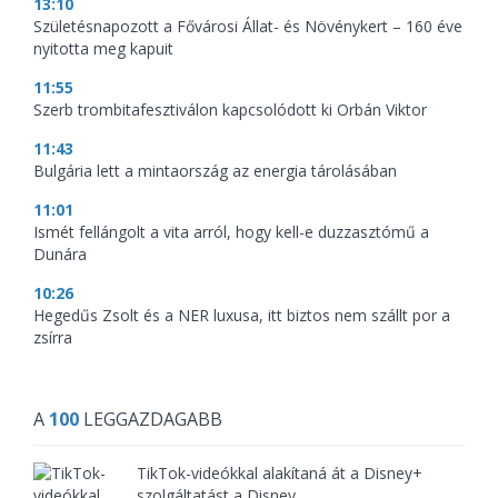
13:10
Születésnapozott a Fővárosi Állat- és Növénykert – 160 éve
nyitotta meg kapuit
11:55
Szerb trombitafesztiválon kapcsolódott ki Orbán Viktor
11:43
Bulgária lett a mintaország az energia tárolásában
11:01
Ismét fellángolt a vita arról, hogy kell-e duzzasztómű a
Dunára
10:26
Hegedűs Zsolt és a NER luxusa, itt biztos nem szállt por a
zsírra
A
100
LEGGAZDAGABB
TikTok-videókkal alakítaná át a Disney+
szolgáltatást a Disney