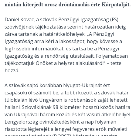
miután kiterjedt orosz dróntámadás érte Kárpátalját.
Daniel Kovac, a szlovák Pénzügyi Igazgatóság (FS)
szóvivőjének tájékoztatása szerint határozatlan ideig
zárva tartanak a határátkelőhelyek. „A Pénzügyi
Igazgatóság arra kéri a lakosságot, hogy kövesse a
legfrissebb információkat, és tartsa be a Pénzügyi
Igazgatóság és a rendőrség utasításait. Folyamatosan
tájékoztatjuk Önöket a helyzet alakulásáról” – tette
hozzá.
A szlovák sajtó korábban Nyugat-Ukrajnát ért
csapásokról számolt be, a többi között a szlovák határ
túloldalán lévő Ungváron is robbanások zaját lehetett
hallani. Szlovákiának 98 kilométer hosszú közös határa
van Ukrajnával három közúti és két vasúti átkelőhellyel.
Lengyelország óvintézkedésként a nap folyamán
riasztotta légierejét a lengyel fegyveres erők műveleti