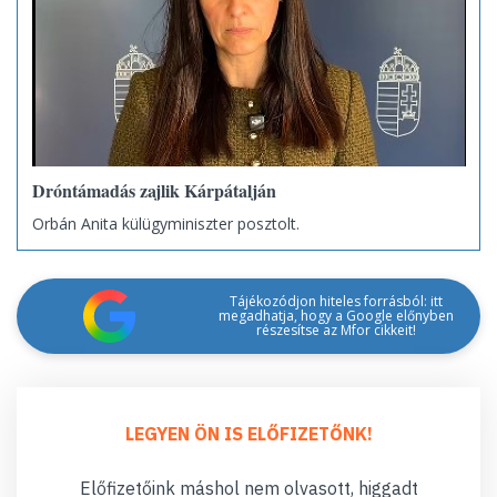
Dróntámadás zajlik Kárpátalján
Orbán Anita külügyminiszter posztolt.
Tájékozódjon hiteles forrásból: itt
megadhatja, hogy a Google előnyben
részesítse az Mfor cikkeit!
LEGYEN ÖN IS ELŐFIZETŐNK!
Előfizetőink máshol nem olvasott, higgadt