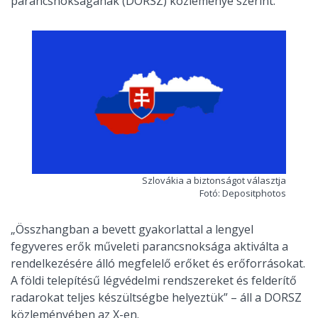
parancsnokságának (DORSZ) közleménye szerint.
Szlovákia a biztonságot választja
Fotó: Depositphotos
„Összhangban a bevett gyakorlattal a lengyel
fegyveres erők műveleti parancsnoksága aktiválta a
rendelkezésére álló megfelelő erőket és erőforrásokat.
A földi telepítésű légvédelmi rendszereket és felderítő
radarokat teljes készültségbe helyeztük” – áll a DORSZ
közleményében az X-en.