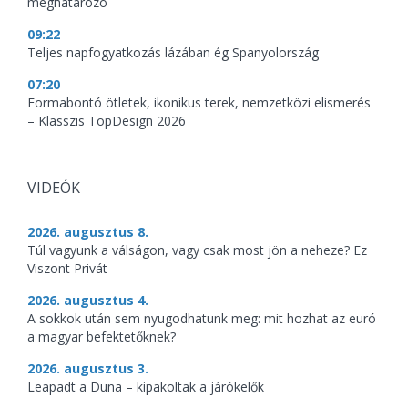
meghatározó
09:22
Teljes napfogyatkozás lázában ég Spanyolország
07:20
Formabontó ötletek, ikonikus terek, nemzetközi elismerés
– Klasszis TopDesign 2026
VIDEÓK
2026. augusztus 8.
Túl vagyunk a válságon, vagy csak most jön a neheze? Ez
Viszont Privát
2026. augusztus 4.
A sokkok után sem nyugodhatunk meg: mit hozhat az euró
a magyar befektetőknek?
2026. augusztus 3.
Leapadt a Duna – kipakoltak a járókelők