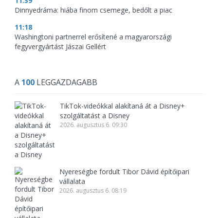
11:39
Dinnyedráma: hiába finom csemege, bedőlt a piac
11:18
Washingtoni partnerrel erősítené a magyarországi
fegyvergyártást Jászai Gellért
A
100
LEGGAZDAGABB
TikTok-videókkal alakítaná át a Disney+
szolgáltatást a Disney
2026. augusztus 6. 09:30
Nyereségbe fordult Tibor Dávid építőipari
vállalata
2026. augusztus 6. 08:19