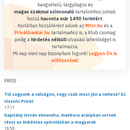
hangvételű, tárgyilagos és
magas szakmai színvonalú
tartalomhoz jutnak
hozzá
havonta már 1490 forintért
.
Korlátlan hozzáférést adunk az
Mfor.hu
és a
Privátbankár.hu
tartalmaihoz is, a Klub csomag
pedig a
hirdetés nélküli
olvasási lehetőséget is
tartalmazza.
Mi nap mint nap bizonyítani fogunk!
Legyen Ön is
előfizetőnk!
FRISS
Túl vagyunk a válságon, vagy csak most jön a neheze? Ez
Viszont Privát
17:11
Kapitány István elmondta, mekkora arányban vettek
részt az önkéntes spórolásban a magyarok
16:50