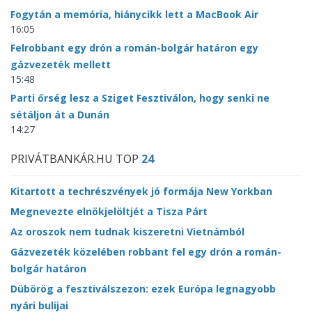
Fogytán a memória, hiánycikk lett a MacBook Air
16:05
Felrobbant egy drón a román-bolgár határon egy
gázvezeték mellett
15:48
Parti őrség lesz a Sziget Fesztiválon, hogy senki ne
sétáljon át a Dunán
14:27
PRIVÁTBANKÁR.HU TOP
24
Kitartott a techrészvények jó formája New Yorkban
Megnevezte elnökjelöltjét a Tisza Párt
Az oroszok nem tudnak kiszeretni Vietnámból
Gázvezeték közelében robbant fel egy drón a román-
bolgár határon
Dübörög a fesztiválszezon: ezek Európa legnagyobb
nyári bulijai