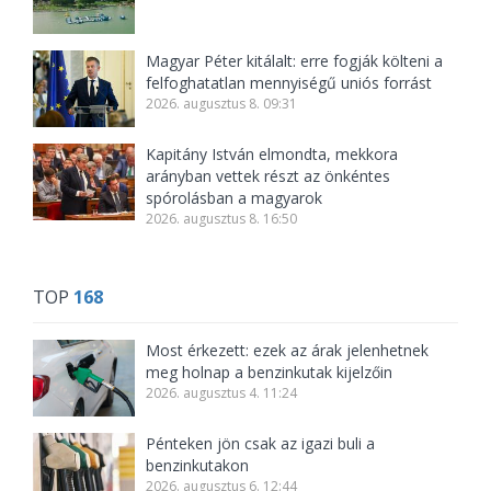
Magyar Péter kitálalt: erre fogják költeni a
felfoghatatlan mennyiségű uniós forrást
2026. augusztus 8. 09:31
Kapitány István elmondta, mekkora
arányban vettek részt az önkéntes
spórolásban a magyarok
2026. augusztus 8. 16:50
TOP
168
Most érkezett: ezek az árak jelenhetnek
meg holnap a benzinkutak kijelzőin
2026. augusztus 4. 11:24
Pénteken jön csak az igazi buli a
benzinkutakon
2026. augusztus 6. 12:44