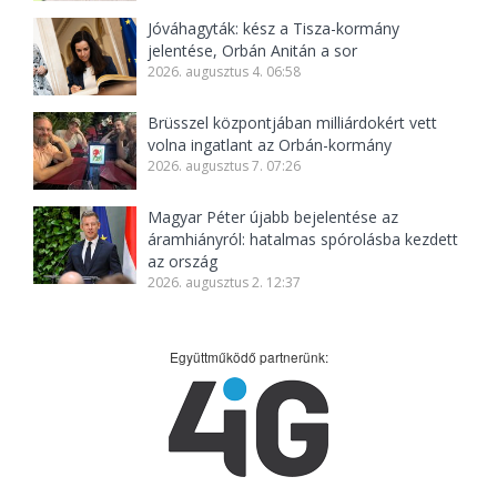
Jóváhagyták: kész a Tisza-kormány
jelentése, Orbán Anitán a sor
2026. augusztus 4. 06:58
Brüsszel központjában milliárdokért vett
volna ingatlant az Orbán-kormány
2026. augusztus 7. 07:26
Magyar Péter újabb bejelentése az
áramhiányról: hatalmas spórolásba kezdett
az ország
2026. augusztus 2. 12:37
Együttműködő partnerünk: