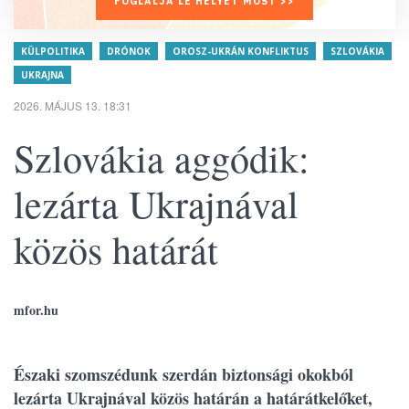
FOGLALJA LE HELYÉT MOST >>
KÜLPOLITIKA
DRÓNOK
OROSZ-UKRÁN KONFLIKTUS
SZLOVÁKIA
UKRAJNA
2026. MÁJUS 13. 18:31
Szlovákia aggódik:
lezárta Ukrajnával
közös határát
mfor.hu
Északi szomszédunk szerdán biztonsági okokból
lezárta Ukrajnával közös határán a határátkelőket,