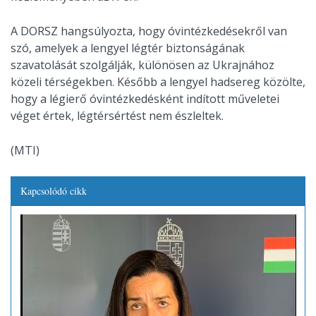
A DORSZ hangsúlyozta, hogy óvintézkedésekről van
szó, amelyek a lengyel légtér biztonságának
szavatolását szolgálják, különösen az Ukrajnához
közeli térségekben. Később a lengyel hadsereg közölte,
hogy a légierő óvintézkedésként indított műveletei
véget értek, légtérsértést nem észleltek.
(MTI)
Kapcsolódó cikk