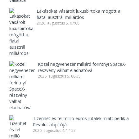
Lakásokat vásárolt luxusbirtoka mögött a
fiatal ausztrál milliárdos
2026. augusztus 5. 07:08
Közel negyvenezer milliárd forintnyi SpaceX-
részvény válhat eladhatóvá
2026. augusztus 5. 06:35
Tizenhét és fél millió eurós jutalék miatt perlik a
Revolut alapítóját
2026. augusztus 4. 14:27