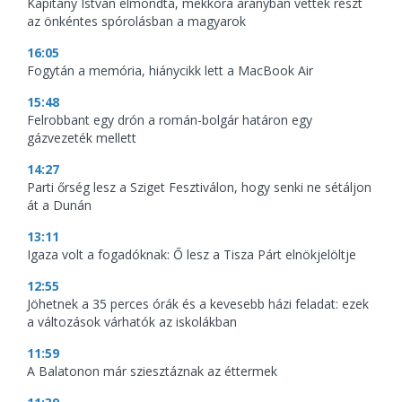
Kapitány István elmondta, mekkora arányban vettek részt
az önkéntes spórolásban a magyarok
16:05
Fogytán a memória, hiánycikk lett a MacBook Air
15:48
Felrobbant egy drón a román-bolgár határon egy
gázvezeték mellett
14:27
Parti őrség lesz a Sziget Fesztiválon, hogy senki ne sétáljon
át a Dunán
13:11
Igaza volt a fogadóknak: Ő lesz a Tisza Párt elnökjelöltje
12:55
Jöhetnek a 35 perces órák és a kevesebb házi feladat: ezek
a változások várhatók az iskolákban
11:59
A Balatonon már sziesztáznak az éttermek