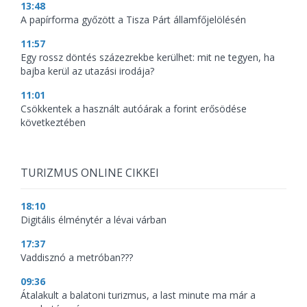
13:48
A papírforma győzött a Tisza Párt államfőjelölésén
11:57
Egy rossz döntés százezrekbe kerülhet: mit ne tegyen, ha
bajba kerül az utazási irodája?
11:01
Csökkentek a használt autóárak a forint erősödése
következtében
TURIZMUS ONLINE CIKKEI
18:10
Digitális élménytér a lévai várban
17:37
Vaddisznó a metróban???
09:36
Átalakult a balatoni turizmus, a last minute ma már a