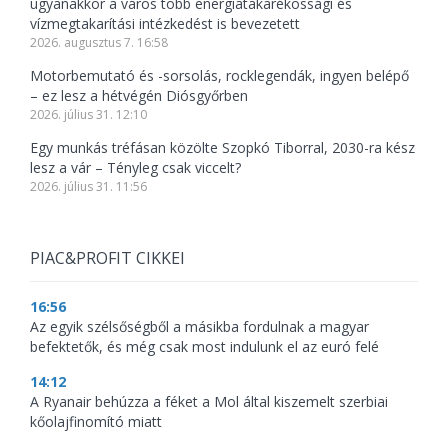
ugyanakkor a város több energiatakarékossági és
vízmegtakarítási intézkedést is bevezetett
2026. augusztus 7. 16:58
Motorbemutató és -sorsolás, rocklegendák, ingyen belépő
– ez lesz a hétvégén Diósgyőrben
2026. július 31. 12:10
Egy munkás tréfásan közölte Szopkó Tiborral, 2030-ra kész
lesz a vár – Tényleg csak viccelt?
2026. július 31. 11:56
PIAC&PROFIT CIKKEI
16:56
Az egyik szélsőségből a másikba fordulnak a magyar
befektetők, és még csak most indulunk el az euró felé
14:12
A Ryanair behúzza a féket a Mol által kiszemelt szerbiai
kőolajfinomító miatt