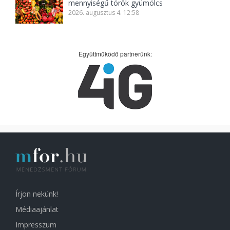
mennyiségű török gyümölcs
2026. augusztus 4. 12:58
Együttműködő partnerünk:
Írjon nekünk!
Médiaajánlat
Impresszum