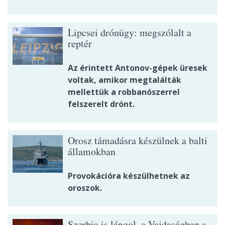
Lipcsei drónügy: megszólalt a
reptér
Az érintett Antonov-gépek üresek
voltak, amikor megtalálták
mellettük a robbanószerrel
felszerelt drónt.
Orosz támadásra készülnek a balti
államokban
Provokációra készülhetnek az
oroszok.
Szerbia is lángol, a Vajdaságban a