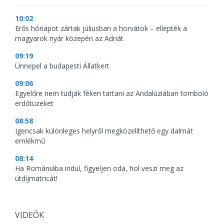
10:02
Erős hónapot zártak júliusban a horvátok – ellepték a
magyarok nyár közepén az Adriát
09:19
Ünnepel a budapesti Állatkert
09:06
Egyelőre nem tudják féken tartani az Andalúziában tomboló
erdőtüzeket
08:58
Igencsak különleges helyről megközelíthető egy dalmát
emlékmű
08:14
Ha Romániába indul, figyeljen oda, hol veszi meg az
útdíjmatricát!
VIDEÓK