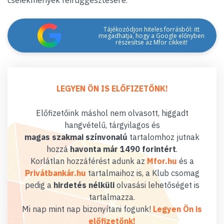
cselekmények felfüggesztésére.
Tájékozódjon hiteles forrásból: itt
megadhatja, hogy a Google előnyben
részesítse az Mfor cikkeit!
LEGYEN ÖN IS ELŐFIZETŐNK!
Előfizetőink máshol nem olvasott, higgadt
hangvételű, tárgyilagos és
magas szakmai színvonalú
tartalomhoz jutnak
hozzá
havonta már 1490 forintért
.
Korlátlan hozzáférést adunk az
Mfor.hu
és a
Privátbankár.hu
tartalmaihoz is, a Klub csomag
pedig a
hirdetés nélküli
olvasási lehetőséget is
tartalmazza.
Mi nap mint nap bizonyítani fogunk!
Legyen Ön is
előfizetőnk!