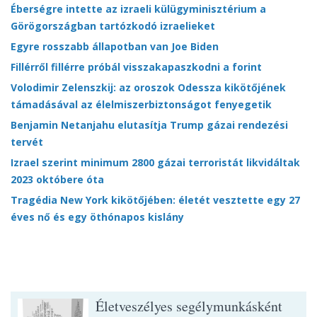
Éberségre intette az izraeli külügyminisztérium a
Görögországban tartózkodó izraelieket
Egyre rosszabb állapotban van Joe Biden
Fillérről fillérre próbál visszakapaszkodni a forint
Volodimir Zelenszkij: az oroszok Odessza kikötőjének
támadásával az élelmiszerbiztonságot fenyegetik
Benjamin Netanjahu elutasítja Trump gázai rendezési
tervét
Izrael szerint minimum 2800 gázai terroristát likvidáltak
2023 októbere óta
Tragédia New York kikötőjében: életét vesztette egy 27
éves nő és egy öthónapos kislány
Életveszélyes segélymunkásként