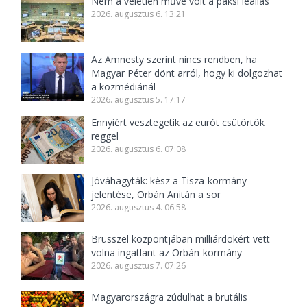
Nem a véletlen műve volt a paksi leállás
2026. augusztus 6. 13:21
Az Amnesty szerint nincs rendben, ha
Magyar Péter dönt arról, hogy ki dolgozhat
a közmédiánál
2026. augusztus 5. 17:17
Ennyiért vesztegetik az eurót csütörtök
reggel
2026. augusztus 6. 07:08
Jóváhagyták: kész a Tisza-kormány
jelentése, Orbán Anitán a sor
2026. augusztus 4. 06:58
Brüsszel központjában milliárdokért vett
volna ingatlant az Orbán-kormány
2026. augusztus 7. 07:26
Magyarországra zúdulhat a brutális