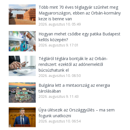
Több mint 70 éves téglagyár szűnhet meg
Magyarországon, ebben az Orbán-kormány
keze is benne van
2026. augusztus 10. 05:49
Hogyan mehet csődbe egy patika Budapest
kellős közepén?
2026. augusztus 9. 17:01
Tégláról téglára bontják le az Orbán-
rendszert: ezektől az adónemektől
búcsúzhatunk el
2026. augusztus 10. 08:50
Bulgária lett a mintaország az energia
tárolásában
2026. augusztus 9. 11:43
Újra ülésezik az Országgyűlés – ma sem
fogunk unatkozni
2026. augusztus 10. 06:54