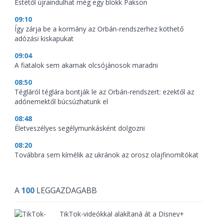
Estétől újraindulhat még egy blokk Pakson
09:10
Így zárja be a kormány az Orbán-rendszerhez köthető
adózási kiskapukat
09:04
A fiatalok sem akarnak olcsójánosok maradni
08:50
Tégláról téglára bontják le az Orbán-rendszert: ezektől az
adónemektől búcsúzhatunk el
08:48
Életveszélyes segélymunkásként dolgozni
08:20
Továbbra sem kímélik az ukránok az orosz olajfinomítókat
A
100
LEGGAZDAGABB
TikTok-videókkal alakítaná át a Disney+