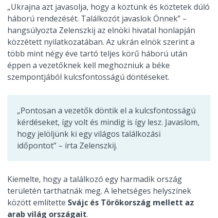
„Ukrajna azt javasolja, hogy a köztünk és köztetek dúló
háború rendezését. Találkozót javaslok Önnek” –
hangsúlyozta Zelenszkij az elnöki hivatal honlapján
közzétett nyilatkozatában. Az ukrán elnök szerint a
több mint négy éve tartó teljes körű háború után
éppen a vezetőknek kell meghozniuk a béke
szempontjából kulcsfontosságú döntéseket.
„Pontosan a vezetők döntik el a kulcsfontosságú
kérdéseket, így volt és mindig is így lesz. Javaslom,
hogy jelöljünk ki egy világos találkozási
időpontot” – írta Zelenszkij.
Kiemelte, hogy a találkozó egy harmadik ország
területén tarthatnák meg. A lehetséges helyszínek
között említette
Svájc és Törökország mellett az
arab világ országait
.