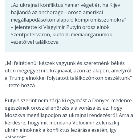
„Az ukrajnai konfliktus hamar véget ér, ha Kijev
hajlandó az anchorage-i orosz-amerikai
megállapodásokon alapuló kompromisszumokra”
– jelentette ki Vlagyimir Putyin orosz elnök
Szentpéterváron, külföldi médiaorgánumok
vezetőivel találkozva.
„Mi feltétlenül készek vagyunk és szeretnénk békés
úton megegyezni Ukrajnával, azon az alapon, amelyről
a Trump elnökkel folytatott találkozónkon beszéltünk”
– tette hozzá.
Putyin szerint nem zárja ki egymást a Donyec-medence
egészének orosz ellenőrzés alá vonása és az, hogy
Moszkva megállapodjon az ukrajnai rendezésről. Arra a
kérdésre, hogy mit mondana Volodimir Zelenszkij
ukrán elnöknek a konfliktus lezárása esetén, így
válaszolt: