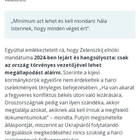
„Minimum azt lehet és kell mondani: hála
Istennek, hogy minden véget ért”.
Egyúttal emlékeztetett rá, hogy Zelenszkij elnöki
mandátuma
2024-ben lejárt és hangsúlyozta: csak
az ország törvényes vezetőjével lehet
megállapodást aláírni.
Szerinte a kijevi
kormánykörök egyelőre nem érdekeltek a harci
cselekmények tényleges befejezésében. „Ha van akarat
a fegyveres konfliktus békés úton való lezárására,
Oroszországnak pedig van ilyen szándéka, akkor
megtalálja azokat, akiknek alá kell írniuk a megfelelő
dokumentumokat” – mondta. Putyin megismételte
álláspontját, miszerint az Ukrajnáról folytatandó
tárgyalások megkezdéséhez nincs szükség a harci