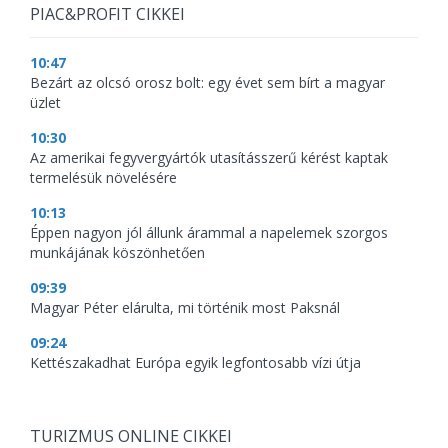
PIAC&PROFIT CIKKEI
10:47
Bezárt az olcsó orosz bolt: egy évet sem bírt a magyar
üzlet
10:30
Az amerikai fegyvergyártók utasításszerű kérést kaptak
termelésük növelésére
10:13
Éppen nagyon jól állunk árammal a napelemek szorgos
munkájának köszönhetően
09:39
Magyar Péter elárulta, mi történik most Paksnál
09:24
Kettészakadhat Európa egyik legfontosabb vízi útja
TURIZMUS ONLINE CIKKEI