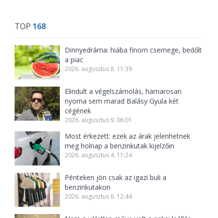
TOP
168
Dinnyedráma: hiába finom csemege, bedőlt
a piac
2026. augusztus 8. 11:39
Elindult a végelszámolás, hamarosan
nyoma sem marad Balásy Gyula két
cégének
2026. augusztus 9. 06:01
Most érkezett: ezek az árak jelenhetnek
meg holnap a benzinkutak kijelzőin
2026. augusztus 4. 11:24
Pénteken jön csak az igazi buli a
benzinkutakon
2026. augusztus 6. 12:44