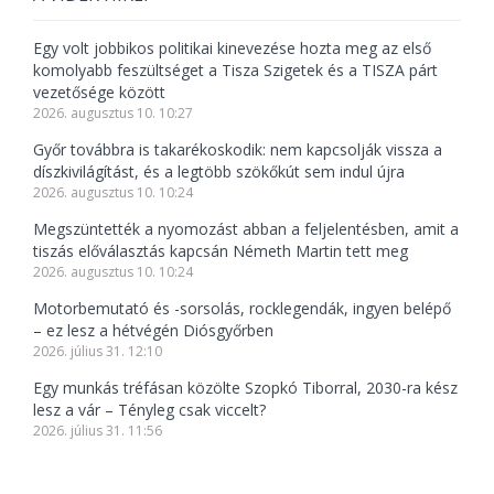
Egy volt jobbikos politikai kinevezése hozta meg az első
komolyabb feszültséget a Tisza Szigetek és a TISZA párt
vezetősége között
2026. augusztus 10. 10:27
Győr továbbra is takarékoskodik: nem kapcsolják vissza a
díszkivilágítást, és a legtöbb szökőkút sem indul újra
2026. augusztus 10. 10:24
Megszüntették a nyomozást abban a feljelentésben, amit a
tiszás előválasztás kapcsán Németh Martin tett meg
2026. augusztus 10. 10:24
Motorbemutató és -sorsolás, rocklegendák, ingyen belépő
– ez lesz a hétvégén Diósgyőrben
2026. július 31. 12:10
Egy munkás tréfásan közölte Szopkó Tiborral, 2030-ra kész
lesz a vár – Tényleg csak viccelt?
2026. július 31. 11:56