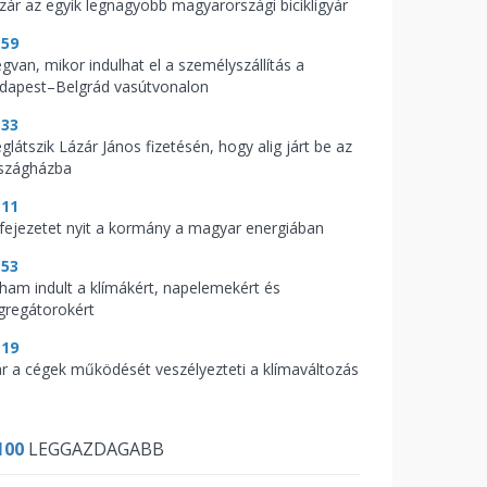
zár az egyik legnagyobb magyarországi bicikligyár
:59
gvan, mikor indulhat el a személyszállítás a
dapest–Belgrád vasútvonalon
:33
glátszik Lázár János fizetésén, hogy alig járt be az
szágházba
:11
 fejezetet nyit a kormány a magyar energiában
:53
ham indult a klímákért, napelemekért és
gregátorokért
:19
r a cégek működését veszélyezteti a klímaváltozás
100
LEGGAZDAGABB