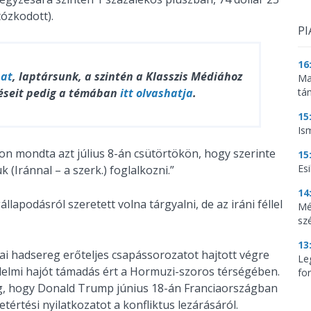
tózkodott).
PI
16
hat
, laptársunk, a szintén a Klasszis Médiához
Ma
éseit pedig a témában
itt olvashatja
.
tá
15
Is
n mondta azt július 8-án csütörtökön, hogy szerinte
15
Es
 (Iránnal – a szerk.) foglalkozni.”
14
apodásról szeretett volna tárgyalni, de az iráni féllel
Mé
sz
13
ai hadsereg erőteljes csapássorozatot hajtott végre
Le
edelmi hajót támadás ért a Hormuzi-szoros térségében.
for
eg, hogy Donald Trump június 18-án Franciaországban
etértési nyilatkozatot a konfliktus lezárásáról.