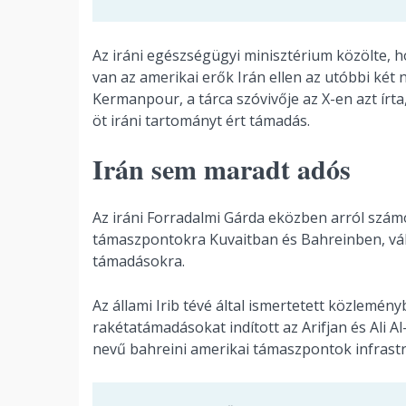
Az iráni egészségügyi minisztérium közölte, h
van az amerikai erők Irán ellen az utóbbi két
Kermanpour, a tárca szóvivője az X-en azt írta
öt iráni tartományt ért támadás.
Irán sem maradt adós
Az iráni Forradalmi Gárda eközben arról szám
támaszpontokra Kuvaitban és Bahreinben, vál
támadásokra.
Az állami Irib tévé által ismertetett közlemény
rakétatámadásokat indított az Arifjan és Ali Al
nevű bahreini amerikai támaszpontok infrastru