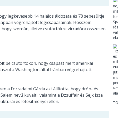
ogy legkevesebb 14 halálos áldozata és 78 sebesültje
 napban végrehajtott légicsapásainak. Hosszein
, hogy szerdán, illetve csütörtökre virradóra összesen
olt be csütörtökön, hogy csapást mért amerikai
aszul a Washington által Iránban végrehajtott
ben a Forradalmi Gárda azt állította, hogy drón- és
-Salem nevű kuvaiti, valamint a Dzsuffair és Sejk Isza
ktúrái és létesítményei ellen.
TO