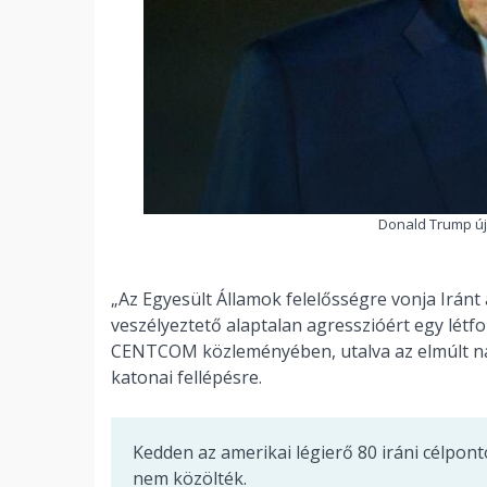
Donald Trump úja
„Az Egyesült Államok felelősségre vonja Iránt 
veszélyeztető alaptalan agresszióért egy létf
CENTCOM közleményében, utalva az elmúlt na
katonai fellépésre.
Kedden az amerikai légierő 80 iráni célpont
nem közölték.