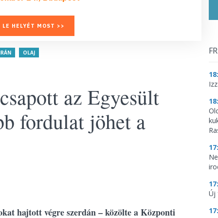
 LE HELYÉT MOST >>
FR
IRÁN
OLAJ
18
Iz
csapott az Egyesült
18
Ol
b fordulat jöhet a
ku
Ra
17
Ne
ir
17
Új 
okat hajtott végre szerdán – közölte a Központi
17