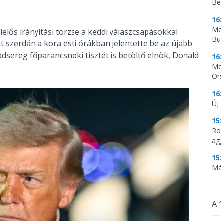
Be
16
Me
lelős irányítási törzse a keddi válaszcsapásokkal
Bu
t szerdán a kora esti órákban jelentette be az újabb
dsereg főparancsnoki tisztét is betöltő elnök, Donald
16
Me
Or
16
Új
15
Ro
ag
15
Má
A