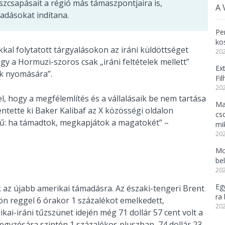
aszcsapásait a régió más támaszpontjaira is,
A 
adásokat indítana.
Per
ko
al folytatott tárgyalásokon az iráni küldöttséget
202
gy a Hormuzi-szoros csak „iráni feltételek mellett”
Ex
ek nyomására”.
Fi
202
, hogy a megfélemlítés és a vállalásaik be nem tartása
Ma
tette ki Baker Kalibaf az X közösségi oldalon
cs
mű: ha támadtok, megkapjátok a magatokét” –
mi
202
Mo
be
202
Eg
k az újabb amerikai támadásra. Az északi-tengeri Brent
ra 
ön reggel 6 órakor 1 százalékot emelkedett,
202
rikai-iráni tűzszünet idején még 71 dollár 57 cent volt a
jegyzésára szintén 1 százalékos pluszban, 74 dollár 23