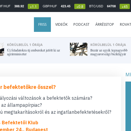
HF/HUF
GBP/HUF
BTC/USD
388.92
423.45
64708
+1.1
+0.8
+45
FRISS
VIDEÓK
PODCAST
ÁRRÉSSTOP
ROVA
KÖRÜLBELÜL 1 ÓRÁJA
KÖRÜLBELÜL 1 ÓRÁJA
Új feladatokra új embereket jelölt ki az
Bezár az egyik legnagyobb
agrárminiszter
magyarországi bicikligyár
MF
r befektetőkre ősszel?
bályozási változások a befektetők számára?
t az állampapírpiac?
 megtakarításokról és az ingatlanbefektetésekről?
s Befektetői Klub
ember 24., Budapest