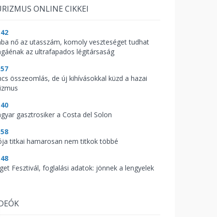
RIZMUS ONLINE CIKKEI
:42
ába nő az utasszám, komoly veszteséget tudhat
gáénak az ultrafapados légitársaság
:57
ncs összeomlás, de új kihívásokkal küzd a hazai
rizmus
:40
gyar gasztrosiker a Costa del Solon
:58
ója titkai hamarosan nem titkok többé
:48
get Fesztivál, foglalási adatok: jönnek a lengyelek
IDEÓK