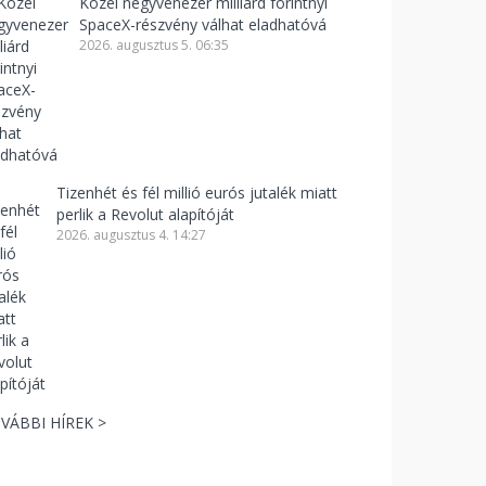
Közel negyvenezer milliárd forintnyi
SpaceX-részvény válhat eladhatóvá
2026. augusztus 5. 06:35
Tizenhét és fél millió eurós jutalék miatt
perlik a Revolut alapítóját
2026. augusztus 4. 14:27
VÁBBI HÍREK >