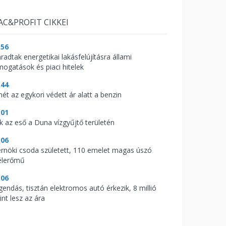
AC&PROFIT CIKKEI
:56
radtak energetikai lakásfelújításra állami
mogatások és piaci hitelek
:44
mét az egykori védett ár alatt a benzin
:01
ik az eső a Duna vízgyűjtő területén
:06
rnöki csoda született, 110 emelet magas úszó
élerőmű
:06
gendás, tisztán elektromos autó érkezik, 8 millió
int lesz az ára