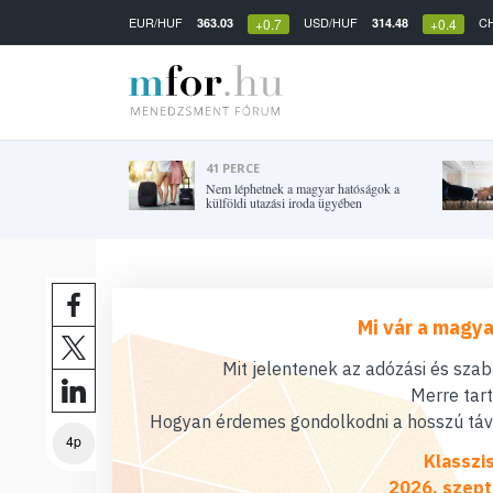
EUR/HUF
USD/HUF
C
363.03
314.48
+0.7
+0.4
41 PERCE
Nem léphetnek a magyar hatóságok a
külföldi utazási iroda ügyében
Mi vár a magya
Mit jelentenek az adózási és sza
Merre tar
Hogyan érdemes gondolkodni a hosszú távú
4p
Klasszi
2026. szept