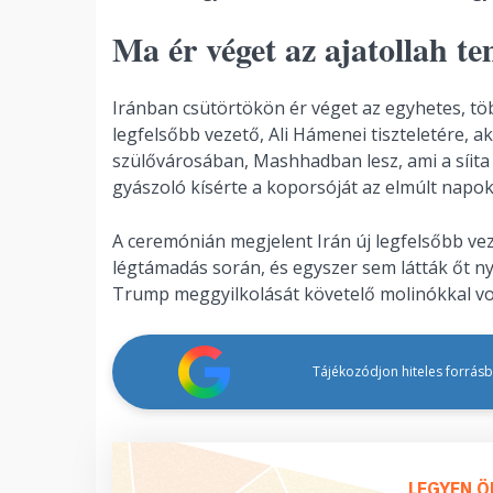
Ma ér véget az ajatollah te
Iránban csütörtökön ér véget az egyhetes, töb
legfelsőbb vezető, Ali Hámenei tiszteletére, ak
szülővárosában, Mashhadban lesz, ami a síita
gyászoló kísérte a koporsóját az elmúlt napo
A ceremónián megjelent Irán új legfelsőbb veze
légtámadás során, és egyszer sem látták őt n
Trump meggyilkolását követelő molinókkal von
Tájékozódjon hiteles forrásbó
LEGYEN Ö