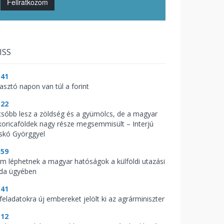
Feliratkozom
ISS
:41
zasztó napon van túl a forint
:22
csóbb lesz a zöldség és a gyümölcs, de a magyar
koricaföldek nagy része megsemmisült – Interjú
skó Györggyel
:59
m léphetnek a magyar hatóságok a külföldi utazási
oda ügyében
:41
feladatokra új embereket jelölt ki az agrárminiszter
:12