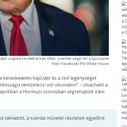
bb csapást rendelt el Irán ellen, szerinte véget ért a tűzszünet
Fotó: Facebook/The White House
a kereskedelmi hajózást és a civil legénységet
ontosságú nemzetközi vízi útvonalon” – olvasható a
pokban a Hormuzi-szorosban végrehajtott iráni
ot támadott, a szerdai művelet részleteit egyelőre