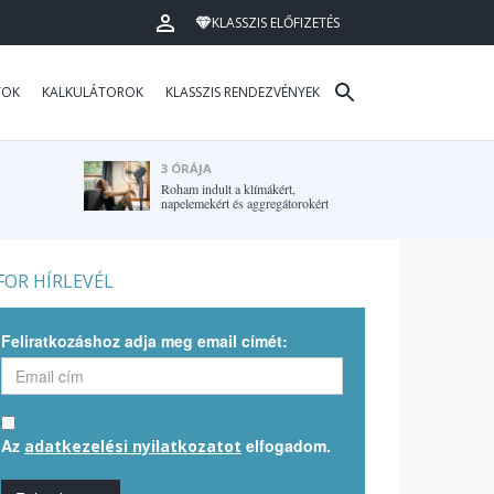
KLASSZIS ELŐFIZETÉS
TOK
KALKULÁTOROK
KLASSZIS RENDEZVÉNYEK
3 ÓRÁJA
Roham indult a klímákért,
napelemekért és aggregátorokért
OR HÍRLEVÉL
Feliratkozáshoz adja meg email címét:
Az
elfogadom.
adatkezelési nyilatkozatot