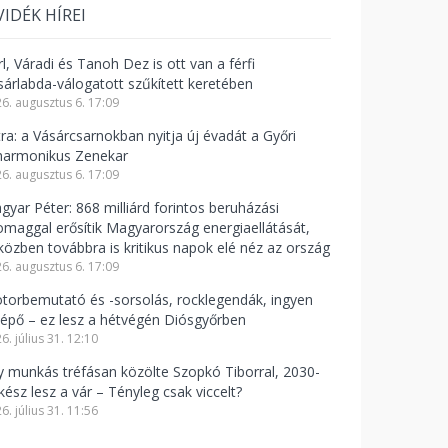
VIDÉK HÍREI
l, Váradi és Tanoh Dez is ott van a férfi
sárlabda-válogatott szűkített keretében
6. augusztus 6. 17:09
tra: a Vásárcsarnokban nyitja új évadát a Győri
lharmonikus Zenekar
6. augusztus 6. 17:09
gyar Péter: 868 milliárd forintos beruházási
omaggal erősítik Magyarország energiaellátását,
közben továbbra is kritikus napok elé néz az ország
6. augusztus 6. 17:09
torbemutató és -sorsolás, rocklegendák, ingyen
lépő – ez lesz a hétvégén Diósgyőrben
6. július 31. 12:10
y munkás tréfásan közölte Szopkó Tiborral, 2030-
kész lesz a vár – Tényleg csak viccelt?
6. július 31. 11:56