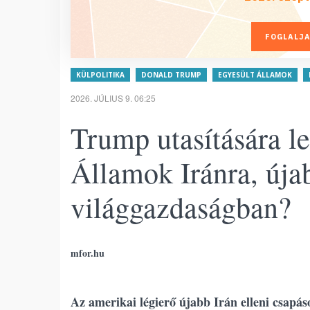
FOGLALJA
KÜLPOLITIKA
DONALD TRUMP
EGYESÜLT ÁLLAMOK
2026. JÚLIUS 9. 06:25
Trump utasítására le
Államok Iránra, újab
világgazdaságban?
mfor.hu
Az amerikai légierő újabb Irán elleni csapás