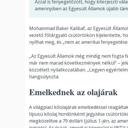
Azzal is fenyegetőzött, hogy kiterjeszti vál
amennyiben az Egyesült Államok újabb tám
Mohammad Baker Kalibaf, az Egyesült Államokk
vezető főtárgyaló csütörtökön kijelentette, ho
nyílhat meg, és „nem az amerikai fenyegetés
„Az Egyesült Államok még mindig nem fogta fel
már nem marad következmények nélkül” – jelen
közzétett nyilatkozatában. „Legyen egyértel
hangsúlyozta.
Emelkednek az olajárak
A világpiaci kőolajárak emelkedéssel reagálta
típusú kőolaj hordónkénti jegyzése csütörtök
megközelítve a 79 dollárt (július 1-jén, az ame
jegyzés). Az észak-amerikai könnyűolaj (WTI) 