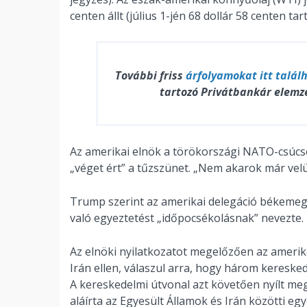
centen állt (július 1-jén 68 dollár 58 centen tar
További friss
árfolyamokat
itt talál
tartozó Privátbankár elemz
Az amerikai elnök a törökországi NATO-csúcso
„véget ért” a tűzszünet. „Nem akarok már velük
Trump szerint az amerikai delegáció békemegáll
való egyeztetést „időpocsékolásnak” nevezte.
Az elnöki nyilatkozatot megelőzően az amerik
Irán ellen, válaszul arra, hogy három keresk
A kereskedelmi útvonal azt követően nyílt m
aláírta az Egyesült Államok és Irán közötti egy