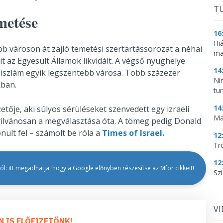
TU
metése
16
Hi
b városon át zajló temetési szertartássorozat a néhai
ma
it az Egyesült Államok likvidált. A végső nyughelye
14
 iszlám egyik legszentebb városa. Több százezer
Ni
kban.
tu
14
tője, aki súlyos sérüléseket szenvedett egy izraeli
Ma
yilvánosan a megválasztása óta. A tömeg pedig Donald
ult fel – számolt be róla a
Times of Israel.
12
Tr
12
l: itt megadhatja, hogy a Google előnyben részesítse az Mfor cikkeit!
Szi
V
N IS ELŐFIZETŐNK!